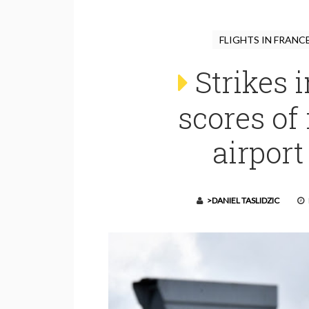
FLIGHTS IN FRANC
Strikes 
scores of 
airpor
>DANIEL TASLIDZIC
P