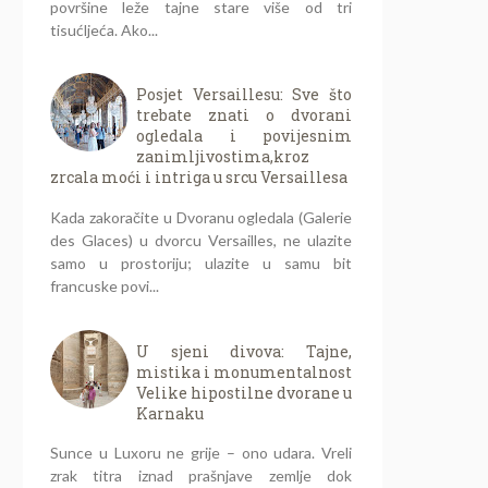
površine leže tajne stare više od tri
tisućljeća. Ako...
Posjet Versaillesu: Sve što
trebate znati o dvorani
ogledala i povijesnim
zanimljivostima,kroz
zrcala moći i intriga u srcu Versaillesa
Kada zakoračite u Dvoranu ogledala (Galerie
des Glaces) u dvorcu Versailles, ne ulazite
samo u prostoriju; ulazite u samu bit
francuske povi...
U sjeni divova: Tajne,
mistika i monumentalnost
Velike hipostilne dvorane u
Karnaku
Sunce u Luxoru ne grije – ono udara. Vreli
zrak titra iznad prašnjave zemlje dok