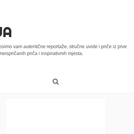
JA
onosimo vam autentične reportaže, stručne uvide i priče iz prve
eispričanih priča i inspirativnih mjesta.