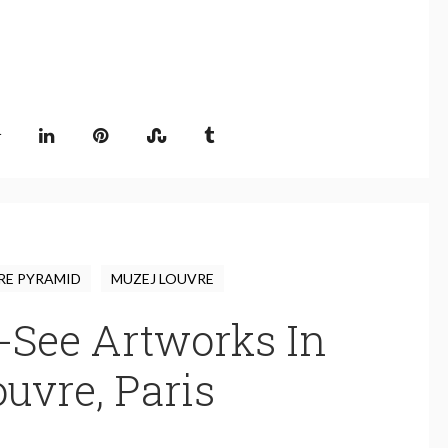
RE PYRAMID
MUZEJ LOUVRE
-See Artworks In
uvre, Paris