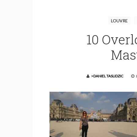
LOUVRE
10 Over
Mas
>DANIEL TASLIDZIC
L