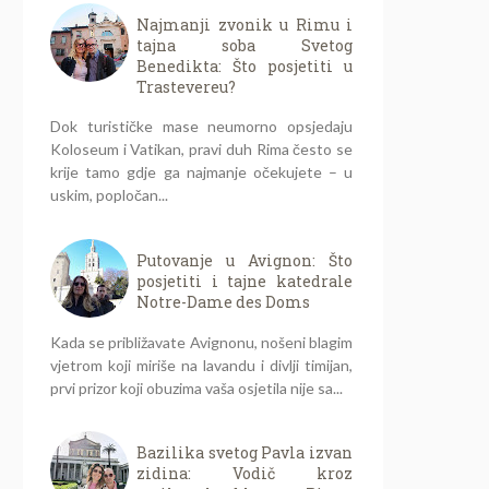
Najmanji zvonik u Rimu i
tajna soba Svetog
Benedikta: Što posjetiti u
Trastevereu?
Dok turističke mase neumorno opsjedaju
Koloseum i Vatikan, pravi duh Rima često se
krije tamo gdje ga najmanje očekujete – u
uskim, popločan...
Putovanje u Avignon: Što
posjetiti i tajne katedrale
Notre-Dame des Doms
Kada se približavate Avignonu, nošeni blagim
vjetrom koji miriše na lavandu i divlji timijan,
prvi prizor koji obuzima vaša osjetila nije sa...
Bazilika svetog Pavla izvan
zidina: Vodič kroz