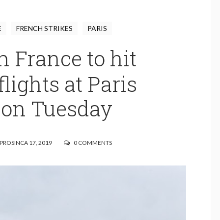
E
FRENCH STRIKES
PARIS
in France to hit
flights at Paris
t on Tuesday
ROSINCA 17, 2019
0 COMMENTS