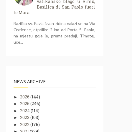
vatikansko blago u Rimu,
Basilica di San Paolo fuori
le Mura
Bazilika sv. Pavla izvan zidina nalazi se na Via
Ostiense, otprilike 2 km od Porta S. Paolo,
na mjestu gdje je, prema predaji, Timotej,
uče...
NEWS ARCHIVE
2026
(144)
►
2025
(246)
►
2024
(114)
►
2023
(103)
►
2022
(175)
►
2021
(339)
►