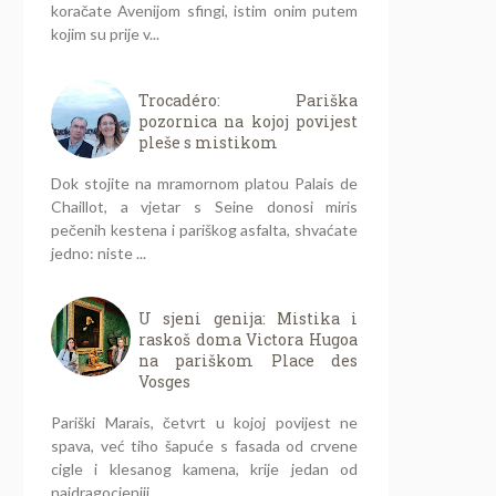
koračate Avenijom sfingi, istim onim putem
kojim su prije v...
Trocadéro: Pariška
pozornica na kojoj povijest
pleše s mistikom
Dok stojite na mramornom platou Palais de
Chaillot, a vjetar s Seine donosi miris
pečenih kestena i pariškog asfalta, shvaćate
jedno: niste ...
U sjeni genija: Mistika i
raskoš doma Victora Hugoa
na pariškom Place des
Vosges
Pariški Marais, četvrt u kojoj povijest ne
spava, već tiho šapuće s fasada od crvene
cigle i klesanog kamena, krije jedan od
najdragocjeniji...