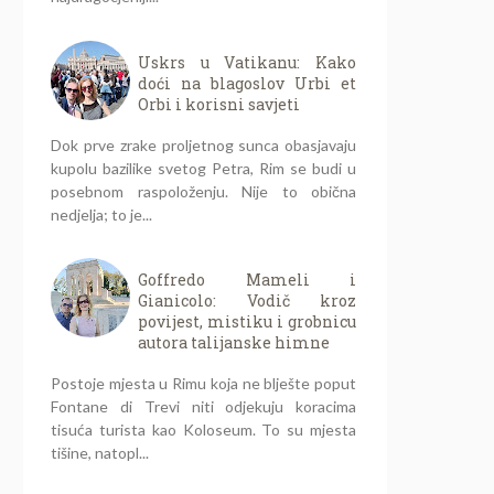
Uskrs u Vatikanu: Kako
doći na blagoslov Urbi et
Orbi i korisni savjeti
Dok prve zrake proljetnog sunca obasjavaju
kupolu bazilike svetog Petra, Rim se budi u
posebnom raspoloženju. Nije to obična
nedjelja; to je...
Goffredo Mameli i
Gianicolo: Vodič kroz
povijest, mistiku i grobnicu
autora talijanske himne
Postoje mjesta u Rimu koja ne blješte poput
Fontane di Trevi niti odjekuju koracima
tisuća turista kao Koloseum. To su mjesta
tišine, natopl...