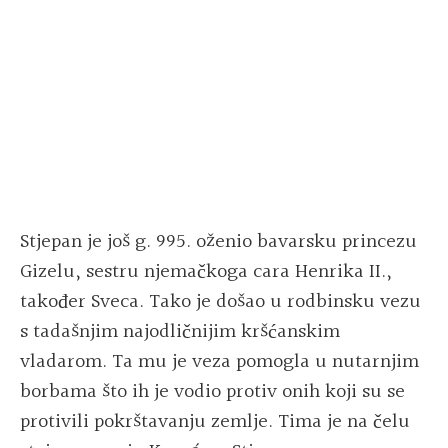
Stjepan je još g. 995. oženio bavarsku princezu
Gizelu, sestru njemačkoga cara Henrika II.,
također Sveca. Tako je došao u rodbinsku vezu
s tadašnjim najodličnijim kršćanskim
vladarom. Ta mu je veza pomogla u nutarnjim
borbama što ih je vodio protiv onih koji su se
protivili pokrštavanju zemlje. Tima je na čelu