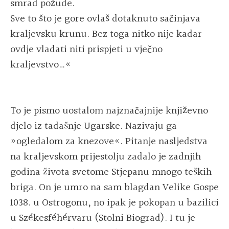
smrad požude.
Sve to što je gore ovlaš dotaknuto sačinjava
kraljevsku krunu. Bez toga nitko nije kadar
ovdje vladati niti prispjeti u vječno
kraljevstvo…«
To je pismo uostalom najznačajnije književno
djelo iz tadašnje Ugarske. Nazivaju ga
»ogledalom za knezove«. Pitanje nasljedstva
na kraljevskom prijestolju zadalo je zadnjih
godina života svetome Stjepanu mnogo teških
briga. On je umro na sam blagdan Velike Gospe
1038. u Ostrogonu, no ipak je pokopan u bazilici
u Székesféhérvaru (Stolni Biograd). I tu je