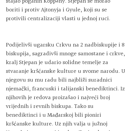
stajao poganin Koppány. Stjepan se morao
boriti i protiv Ajtonyja i Gyule, koji su se
protivili centralizaciji vlasti u jednoj ruci.
Podijelivši ugarsku Crkvu na 2 nadbiskupije i 8
biskupija, sagradivši mnoge samostane i crkve,
kralj Stjepan je udario solidne temelje za
stvaranje kršćanske kulture u svome narodu. U
njegovu su mu radu bili najbliži suradnici
njemački, francuski i talijanski benediktinci. Iz
njihovih je redova proizašao i najveći broj
vrijednih i revnih biskupa. Tako su
benediktinci i u Mađarskoj bili pioniri
kršćanske kulture. Uz njih valja u južnoj