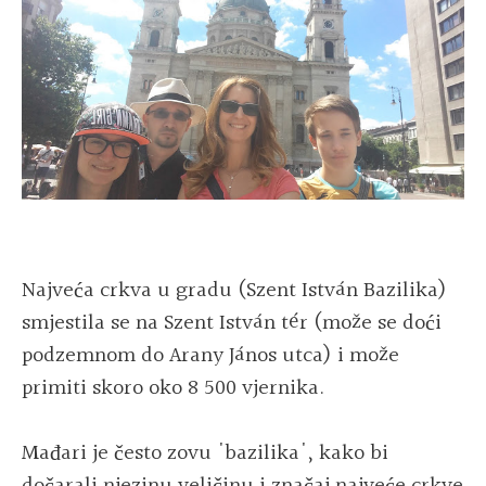
Najveća crkva u gradu (Szent István Bazilika)
smjestila se na Szent István tér (može se doći
podzemnom do Arany János utca) i može
primiti skoro oko 8 500 vjernika.
Mađari je često zovu 'bazilika', kako bi
dočarali njezinu veličinu i značaj najveće crkve