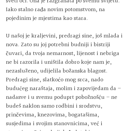
sveti oci. Ona je razgranata po svemu svijetu.
Iako stalno rađa novim potomstvom, na
pojedinim je mjestima kao stara.
U našoj je kraljevini, predragi sine, još mlada i
nova. Zato su joj potrebni budniji i bistriji
čuvari, da tvoja nemarnost, lijenost i nebriga
ne bi razorila i uništila dobro koje nam je,
nezasluženo, udijelila božanska blagost.
Predragi sine, slatkoćo mog srca, nado
budućeg naraštaja, molim i zapovijedam da –
nadasve i u svemu poduprt pobožnošću – ne
budeš naklon samo rodbini i srodstvu,
prinčevima, knezovima, bogatašima,
susjedima i svojim stanovnicima, već i