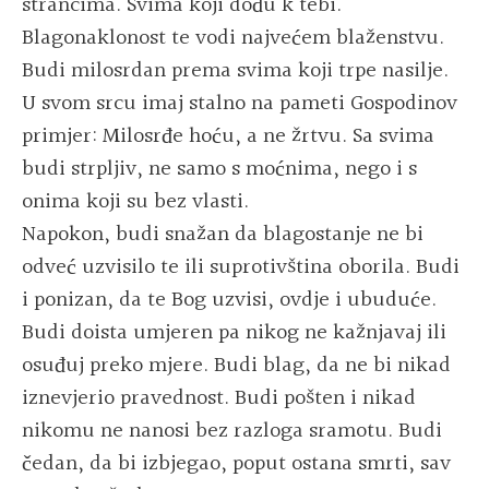
strancima. Svima koji dođu k tebi.
Blagonaklonost te vodi najvećem blaženstvu.
Budi milosrdan prema svima koji trpe nasilje.
U svom srcu imaj stalno na pameti Gospodinov
primjer: Milosrđe hoću, a ne žrtvu. Sa svima
budi strpljiv, ne samo s moćnima, nego i s
onima koji su bez vlasti.
Napokon, budi snažan da blagostanje ne bi
odveć uzvisilo te ili suprotivština oborila. Budi
i ponizan, da te Bog uzvisi, ovdje i ubuduće.
Budi doista umjeren pa nikog ne kažnjavaj ili
osuđuj preko mjere. Budi blag, da ne bi nikad
iznevjerio pravednost. Budi pošten i nikad
nikomu ne nanosi bez razloga sramotu. Budi
čedan, da bi izbjegao, poput ostana smrti, sav