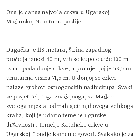
Ona je danas najveća crkva u Ugarskoj-
Mađarskoj.No o tome poslije.
Dugačka je 118 metara, širina zapadnog
pročelja iznosi 40 m, vrh se kupole diže 100 m
iznad poda donje crkve, a promjer joj je 53,5 m,
unutarnja visina 71,5 m. U donjoj se crkvi
nalaze grobovi ostrogonskih nadbiskupa. Svaki
se posjetitelj toga značajnoga, za Mađare
svetoga mjesta, odmah sjeti njihovoga velikoga
kralja, koji je udario temelje ugarske
državnosti i temelje Katoličke crkve u
Ugarskoj. I ondje kamenje govori. Svakako je za