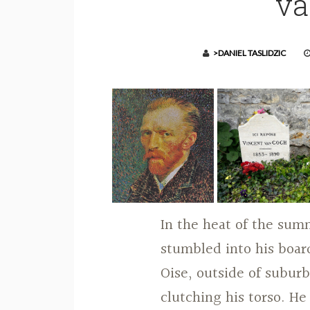
va
>DANIEL TASLIDZIC
In the heat of the sum
stumbled into his boar
Oise, outside of subur
clutching his torso. He