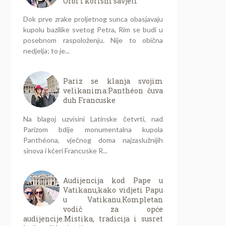
Orbi i korisni savjeti
Dok prve zrake proljetnog sunca obasjavaju
kupolu bazilike svetog Petra, Rim se budi u
posebnom raspoloženju. Nije to obična
nedjelja; to je...
Pariz se klanja svojim
velikanima:Panthéon čuva
duh Francuske
Na blagoj uzvisini Latinske četvrti, nad
Parizom bdije monumentalna kupola
Panthéona, vječnog doma najzaslužnijih
sinova i kćeri Francuske R...
Audijencija kod Pape u
Vatikanu,kako vidjeti Papu
u Vatikanu.Kompletan
vodič za opće
audijencije.Mistika, tradicija i susret