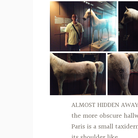
ALMOST HIDDEN AWAY IN
the more obscure hallw
Paris is a small taxid
its shoulder like