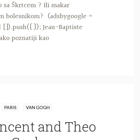
o sa Škrtcem ? Ili makar
im bolesnikom? (adsbygoogle =
[]).push({}); Jean-Baptiste
ako poznatiji kao
PARIS
VAN GOGH
incent and Theo