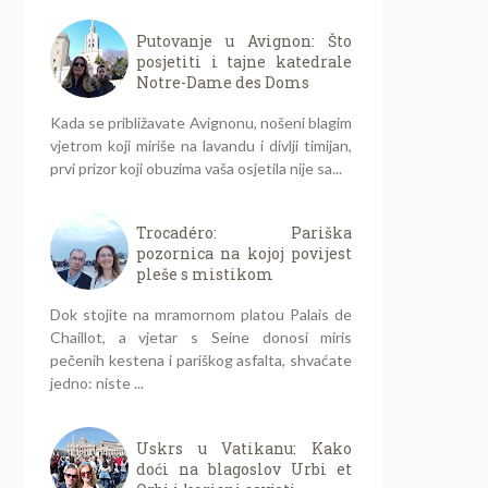
Putovanje u Avignon: Što
posjetiti i tajne katedrale
Notre-Dame des Doms
Kada se približavate Avignonu, nošeni blagim
vjetrom koji miriše na lavandu i divlji timijan,
prvi prizor koji obuzima vaša osjetila nije sa...
Trocadéro: Pariška
pozornica na kojoj povijest
pleše s mistikom
Dok stojite na mramornom platou Palais de
Chaillot, a vjetar s Seine donosi miris
pečenih kestena i pariškog asfalta, shvaćate
jedno: niste ...
Uskrs u Vatikanu: Kako
doći na blagoslov Urbi et