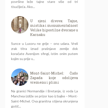
površine leže tajne stare više od tri
tisućljeća. Ako...
U sjeni divova: Tajne,
mistika i monumentalnost
Velike hipostilne dvorane u
Karnaku
Sunce u Luxoru ne grije – ono udara. Vreli
zrak titra iznad prašnjave zemlje dok
koračate Avenijom sfingi, istim onim putem
kojim su prije v...
Mont-Saint-Michel: Čudo
Zapada koje odolijeva
vremenu i plimi
Na granici Normandije i Bretanje, iz voda La
Manchea izdiže se prizor kao iz bajke – Mont-
Saint-Michel. Ova granitna stijena okrunjena
gotič...