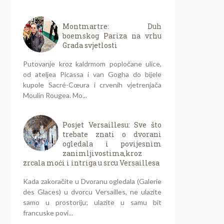
Montmartre: Duh
boemskog Pariza na vrhu
Grada svjetlosti
Putovanje kroz kaldrmom popločane ulice,
od ateljea Picassa i van Gogha do bijele
kupole Sacré-Cœura i crvenih vjetrenjača
Moulin Rougea. Mo...
Posjet Versaillesu: Sve što
trebate znati o dvorani
ogledala i povijesnim
zanimljivostima,kroz
zrcala moći i intriga u srcu Versaillesa
Kada zakoračite u Dvoranu ogledala (Galerie
des Glaces) u dvorcu Versailles, ne ulazite
samo u prostoriju; ulazite u samu bit
francuske povi...