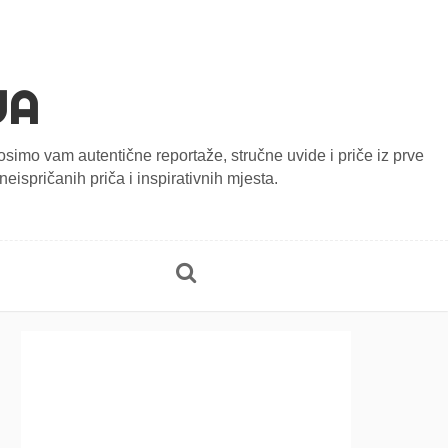
JA
onosimo vam autentične reportaže, stručne uvide i priče iz prve
eispričanih priča i inspirativnih mjesta.