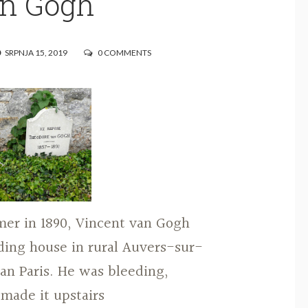
n Gogh
SRPNJA 15, 2019
0 COMMENTS
mer in 1890, Vincent van Gogh
ding house in rural Auvers-sur-
ban Paris. He was bleeding,
 made it upstairs