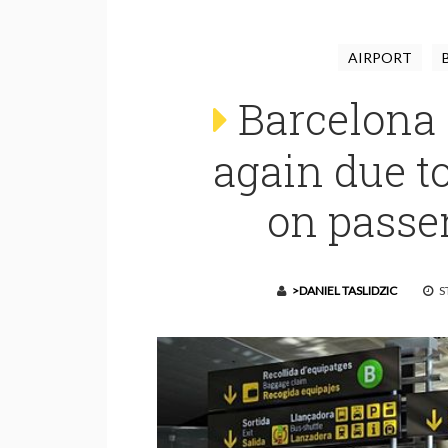
AIRPORT
Barcelona 
again due t
on passe
>DANIEL TASLIDZIC
ST