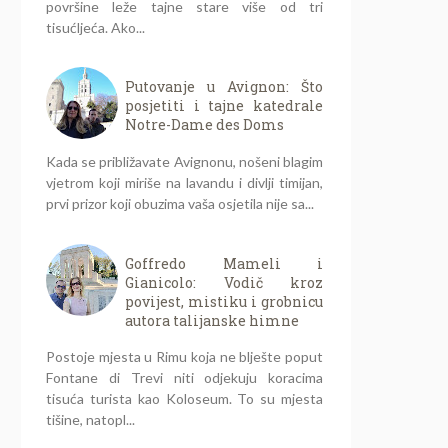
površine leže tajne stare više od tri
tisućljeća. Ako...
Putovanje u Avignon: Što
posjetiti i tajne katedrale
Notre-Dame des Doms
Kada se približavate Avignonu, nošeni blagim
vjetrom koji miriše na lavandu i divlji timijan,
prvi prizor koji obuzima vaša osjetila nije sa...
Goffredo Mameli i
Gianicolo: Vodič kroz
povijest, mistiku i grobnicu
autora talijanske himne
Postoje mjesta u Rimu koja ne blješte poput
Fontane di Trevi niti odjekuju koracima
tisuća turista kao Koloseum. To su mjesta
tišine, natopl...