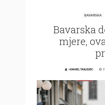
BAVARSKA
Bavarska do
mjere, ova
p
>DANIEL TASLIDZIC
ST