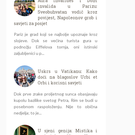
Aura Invalides i Dom
invalida u Parizu:
Sveobuhvatan vodič kroz
povijest, Napoleonov grob i
savjeti za posjet
Pariz je grad koji se najbolje upoznaje kroz
slojeve. Dok se većina turista gura u
podnožju Eiffelova tornja, oni istinski
zaljubljenici u p...
Uskrs u Vatikanu: Kako
doći na blagoslov Urbi et
Orbi i korisni savjeti
Dok prve zrake proljetnog sunca obasjavaju
kupolu bazilike svetog Petra, Rim se budi u
posebnom raspoloženju. Nije to obična
nedjelja; to je...
U sjeni genija: Mistika i