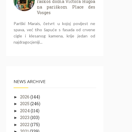
raskoš doma Victora Hugoa
na pariškom Place des
Vosges
Pariški Marais, četvrt u kojoj povijest ne
spava, već tiho šapuće s fasada od crvene
cigle i klesanog kamena, krije jedan od
najdragocjeniji...
NEWS ARCHIVE
2026
(144)
►
2025
(246)
►
2024
(114)
►
2023
(103)
►
2022
(175)
►
2021
(339)
►