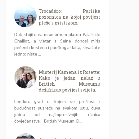
Trocadéro: Pariška
pozornica na kojoj povijest
pleše s mistikom
Dok stojite na mramornom platou Palais de
Chaillot, a vjetar s Seine donosi miris
pečenih kestena i pariškog asfalta, shvaćate
jedno: niste ...
Misterij Kamena iz Rosette:
Kako je jedan nalaz u
British Museumu
dešifrirao povijest svijeta.
London, grad u kojem se prošlost i
budućnost susreću na svakom uglu, čuva
jednu od najimpresivnijih riznica
čovječanstva – British Museum. D...