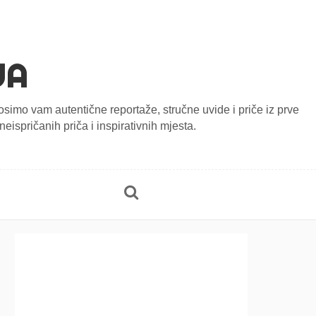
JA
onosimo vam autentične reportaže, stručne uvide i priče iz prve
eispričanih priča i inspirativnih mjesta.