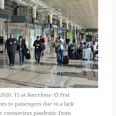
2020, T2 at Barcelona–El Prat
oors to passengers due to a lack
the coronavirus pandemic.From