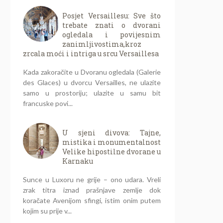
Posjet Versaillesu: Sve što
trebate znati o dvorani
ogledala i povijesnim
zanimljivostima,kroz
zrcala moći i intriga u srcu Versaillesa
Kada zakoračite u Dvoranu ogledala (Galerie
des Glaces) u dvorcu Versailles, ne ulazite
samo u prostoriju; ulazite u samu bit
francuske povi...
U sjeni divova: Tajne,
mistika i monumentalnost
Velike hipostilne dvorane u
Karnaku
Sunce u Luxoru ne grije – ono udara. Vreli
zrak titra iznad prašnjave zemlje dok
koračate Avenijom sfingi, istim onim putem
kojim su prije v...