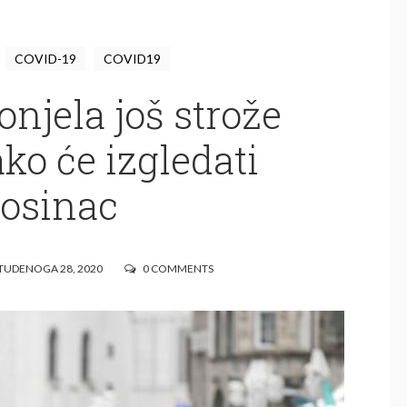
COVID-19
COVID19
njela još strože
ko će izgledati
rosinac
UDENOGA 28, 2020
0 COMMENTS