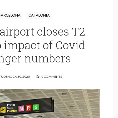
BARCELONA
CATALONIA
airport closes T2
o impact of Covid
nger numbers
UDENOGA 30, 2020
0 COMMENTS