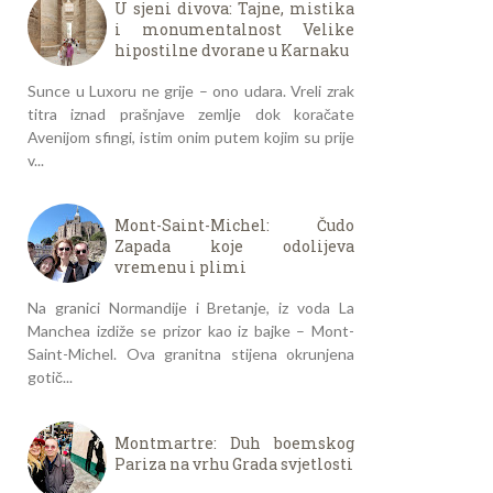
U sjeni divova: Tajne, mistika
i monumentalnost Velike
hipostilne dvorane u Karnaku
Sunce u Luxoru ne grije – ono udara. Vreli zrak
titra iznad prašnjave zemlje dok koračate
Avenijom sfingi, istim onim putem kojim su prije
v...
Mont-Saint-Michel: Čudo
Zapada koje odolijeva
vremenu i plimi
Na granici Normandije i Bretanje, iz voda La
Manchea izdiže se prizor kao iz bajke – Mont-
Saint-Michel. Ova granitna stijena okrunjena
gotič...
Montmartre: Duh boemskog
Pariza na vrhu Grada svjetlosti