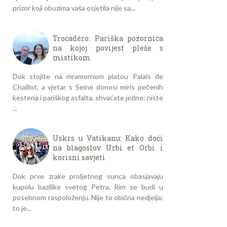
prizor koji obuzima vaša osjetila nije sa...
Trocadéro: Pariška pozornica
na kojoj povijest pleše s
mistikom
Dok stojite na mramornom platou Palais de
Chaillot, a vjetar s Seine donosi miris pečenih
kestena i pariškog asfalta, shvaćate jedno: niste
...
Uskrs u Vatikanu: Kako doći
na blagoslov Urbi et Orbi i
korisni savjeti
Dok prve zrake proljetnog sunca obasjavaju
kupolu bazilike svetog Petra, Rim se budi u
posebnom raspoloženju. Nije to obična nedjelja;
to je...