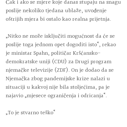
Čak i ako se mjere koje danas stupaju na snagu
poslije nekoliko tjedana ublaže, uvođenje
oštrijih mjera bi ostalo kao realna prijetnja.
„Nitko ne može isključiti mogućnost da će se
poslije toga jednom opet dogoditi isto“, rekao
je ministar Spahn, političar Kršćansko-
demokratske uniji (CDU) za Drugi program
njemačke televizije (ZDF). On je dodao da se
Njemačka zbog pandemijske krize nalazi u
situaciji u kakvoj nije bila stoljećima, pa je
najavio „mjesece ograničenja i odricanja“.
„To je stvarno teško“