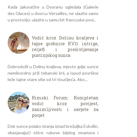
Kada zakoračite u Dvoranu ogledala (Galerie
des Glaces) u dvorcu Versailles, ne ulazite samo
u prostoriju; ulazite u samu bit francuske povi...
Vodič kroz Dolinu kraljeva i
tajne grobnice KV11: intrige,
reljefi i preživljavanje
pustinjskog sunca
Dobrodošli u Dolinu kraljeva, mjesto gdje sunce
nemilosrdno prži tebanski krš, a ispod površine
leže tajne stare više od tri tisućljeća. Ako...
Rimski Forum: Kompletan
vodič kroz povijest,
zanimljivosti i savjete za
posjet
Dok sunce polako izranja iznad brežuljka Eskvilin,
obasjavajući oštre rubove bijelog mramora i