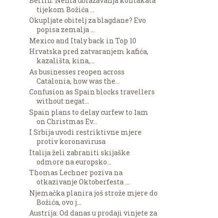
Berlin: Nema ublažavanja kontakata
tijekom Božića ...
Okupljate obitelj za blagdane? Evo
popisa zemalja ...
Mexico and Italy back in Top 10
Hrvatska pred zatvaranjem kafića,
kazališta, kina,...
As businesses reopen across
Catalonia, how was the...
Confusion as Spain blocks travellers
without negat...
Spain plans to delay curfew to 1am
on Christmas Ev...
I Srbija uvodi restriktivne mjere
protiv koronavirusa
Italija želi zabraniti skijaške
odmore na europsko...
Thomas Lechner poziva na
otkazivanje Oktoberfesta ...
Njemačka planira još strože mjere do
Božića, ovo j...
Austrija: Od danas u prodaji vinjete za