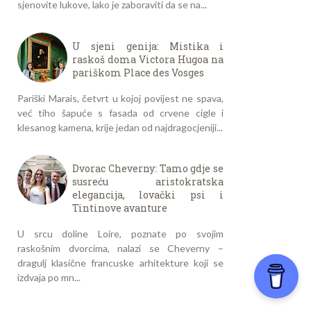
sjenovite lukove, lako je zaboraviti da se na...
U sjeni genija: Mistika i
raskoš doma Victora Hugoa na
pariškom Place des Vosges
Pariški Marais, četvrt u kojoj povijest ne spava,
već tiho šapuće s fasada od crvene cigle i
klesanog kamena, krije jedan od najdragocjeniji...
Dvorac Cheverny: Tamo gdje se
susreću aristokratska
elegancija, lovački psi i
Tintinove avanture
U srcu doline Loire, poznate po svojim
raskošnim dvorcima, nalazi se Cheverny –
dragulj klasične francuske arhitekture koji se
izdvaja po mn...