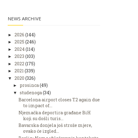
NEWS ARCHIVE
2026
(144)
►
2025
(246)
►
2024
(114)
►
2023
(103)
►
2022
(175)
►
2021
(339)
►
2020
(326)
▼
prosinca
(49)
►
studenoga
(34)
▼
Barcelona airport closes T2 again due
to impact of...
Njemačka deportira građane BiH
koji su došli turis...
Bavarska donjela još strože mjere,
ovako će izgled...