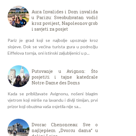
Aura Invalides i Dom invalida
u Parizu: Sveobuhvatan vodič
kroz povijest, Napoleonov grob
i savjeti za posjet
Pariz je grad koji se najbolje upoznaje kroz
slojeve. Dok se većina turista gura u podnožju
Eiffelova tornja, oni istinski zaljubljenici u p...
Putovanje u Avignon: Što
posjetiti i tajne katedrale
Notre-Dame des Doms
Kada se približavate Avignonu, nošeni blagim
vjetrom koji miriše na lavandu i divlji timijan, prvi
prizor koji obuzima vaša osjetila nije sa...
Dvorac Chenonceau: Sve o
najljepšem „Dvorcu dama“ u