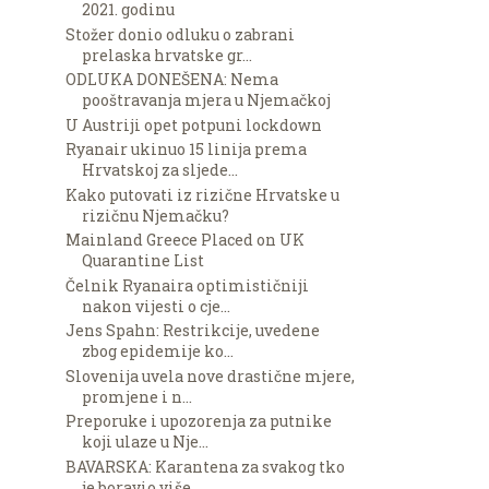
2021. godinu
Stožer donio odluku o zabrani
prelaska hrvatske gr...
ODLUKA DONEŠENA: Nema
pooštravanja mjera u Njemačkoj
U Austriji opet potpuni lockdown
Ryanair ukinuo 15 linija prema
Hrvatskoj za sljede...
Kako putovati iz rizične Hrvatske u
rizičnu Njemačku?
Mainland Greece Placed on UK
Quarantine List
Čelnik Ryanaira optimističniji
nakon vijesti o cje...
Jens Spahn: Restrikcije, uvedene
zbog epidemije ko...
Slovenija uvela nove drastične mjere,
promjene i n...
Preporuke i upozorenja za putnike
koji ulaze u Nje...
BAVARSKA: Karantena za svakog tko
je boravio više ...