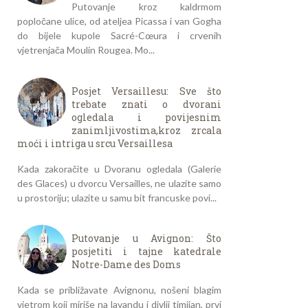
Putovanje kroz kaldrmom
popločane ulice, od ateljea Picassa i van Gogha
do bijele kupole Sacré-Cœura i crvenih
vjetrenjača Moulin Rougea. Mo...
Posjet Versaillesu: Sve što
trebate znati o dvorani
ogledala i povijesnim
zanimljivostima,kroz zrcala
moći i intriga u srcu Versaillesa
Kada zakoračite u Dvoranu ogledala (Galerie
des Glaces) u dvorcu Versailles, ne ulazite samo
u prostoriju; ulazite u samu bit francuske povi...
Putovanje u Avignon: Što
posjetiti i tajne katedrale
Notre-Dame des Doms
Kada se približavate Avignonu, nošeni blagim
vjetrom koji miriše na lavandu i divlji timijan, prvi