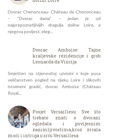
dolini Loire
Dvorac Chenonceau- Château de Chenonceau
– “Dvorac dama” – jedan je od
najprepoznatljivijih dragulja doline Loire, a
njegova povijest, eleg...
Dvorac Amboise: Tajne
kraljevske rezidencije i grob
Leonarda da Vincija
Smješten na stjenovitoj uzvisini s koje puca
veličanstven pogled na rijeku Loire i slikoviti
istoimeni gradić, dvorac Amboise (Château
Royal...
Posjet Versaillesu: Sve što
trebate znati o dvorani
ogledala i povijesnim
zanimljivostima,kroz zrcala
moći i intriga u srcu Versaillesa