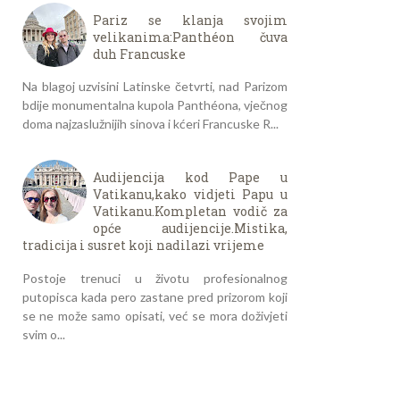
Pariz se klanja svojim
velikanima:Panthéon čuva
duh Francuske
Na blagoj uzvisini Latinske četvrti, nad Parizom
bdije monumentalna kupola Panthéona, vječnog
doma najzaslužnijih sinova i kćeri Francuske R...
Audijencija kod Pape u
Vatikanu,kako vidjeti Papu u
Vatikanu.Kompletan vodič za
opće audijencije.Mistika,
tradicija i susret koji nadilazi vrijeme
Postoje trenuci u životu profesionalnog
putopisca kada pero zastane pred prizorom koji
se ne može samo opisati, već se mora doživjeti
svim o...