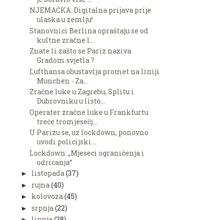
NJEMAČKA: Digitalna prijava prije
ulaska u zemlju!
Stanovnici Berlina opraštaju se od
kultne zračne l...
Znate li zašto se Pariz naziva
Gradom svjetla ?
Lufthansa obustavlja promet na liniji
Munchen - Za...
Zračne luke u Zagrebu, Splitu i
Dubrovniku u listo...
Operater zračne luke u Frankfurtu
treće tromjesečj...
U Parizu se, uz lockdown, ponovno
uvodi policijski...
Lockdown: „Mjeseci ograničenja i
odricanja“
listopada
(37)
►
rujna
(40)
►
kolovoza
(45)
►
srpnja
(22)
►
lipnja
(28)
►