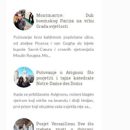
Montmartre: Duh
boemskog Pariza na vrhu
Grada svjetlosti
Putovanje kroz kaldrmom popločane ulice,
od ateljea Picassa i van Gogha do bijele
kupole Sacré-Cœura i crvenih vjetrenjača
Moulin Rougea. Mo...
Putovanje u Avignon: Što
posjetiti i tajne katedrale
Notre-Dame des Doms
Kada se približavate Avignonu, nošeni blagim
vjetrom koji miriše na lavandu i divlji timijan,
prvi prizor koji obuzima vaša osjetila nije sa...
Posjet Versaillesu: Sve što
trebate znati o dvorani