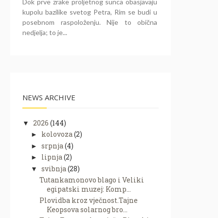
Dok prve zrake proljetnog sunca obasjavaju
kupolu bazilike svetog Petra, Rim se budi u
posebnom raspoloženju. Nije to obična
nedjelja; to je...
NEWS ARCHIVE
2026
(144)
▼
kolovoza
(2)
►
srpnja
(4)
►
lipnja
(2)
►
svibnja
(28)
▼
Tutankamonovo blago i Veliki
egipatski muzej: Komp...
Plovidba kroz vječnost.Tajne
Keopsova solarnog bro...