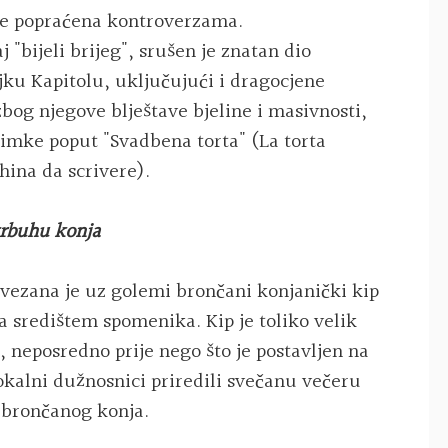
 je popraćena kontroverzama.
 "bijeli brijeg", srušen je znatan dio
jku Kapitolu, uključujući i dragocjene
bog njegove blještave bjeline i masivnosti,
imke poput "Svadbena torta" (La torta
china da scrivere).
 trbuhu konja
a vezana je uz golemi brončani konjanički kip
a središtem spomenika. Kip je toliko velik
 neposredno prije nego što je postavljen na
 lokalni dužnosnici priredili svečanu večeru
 brončanog konja.