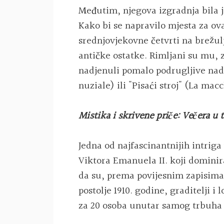
Međutim, njegova izgradnja bila
Kako bi se napravilo mjesta za ovaj
srednjovjekovne četvrti na brežul
antičke ostatke. Rimljani su mu, z
nadjenuli pomalo podrugljive nad
nuziale) ili "Pisaći stroj" (La mac
Mistika i skrivene priče: Večera u
Jedna od najfascinantnijih intrig
Viktora Emanuela II. koji dominir
da su, prema povijesnim zapisima,
postolje 1910. godine, graditelji i
za 20 osoba unutar samog trbuha