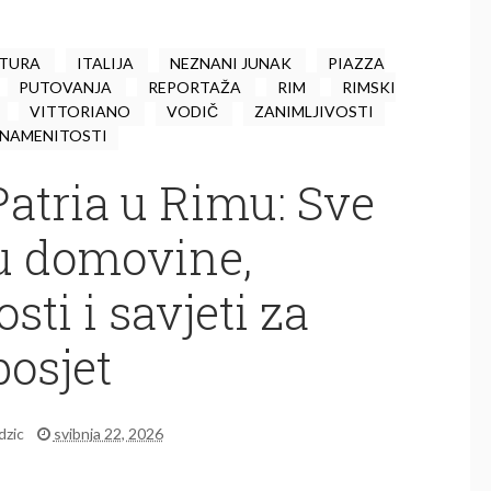
KTURA
ITALIJA
NEZNANI JUNAK
PIAZZA
PUTOVANJA
REPORTAŽA
RIM
RIMSKI
VITTORIANO
VODIČ
ZANIMLJIVOSTI
NAMENITOSTI
Patria u Rimu: Sve
ru domovine,
sti i savjeti za
posjet
idzic
svibnja 22, 2026