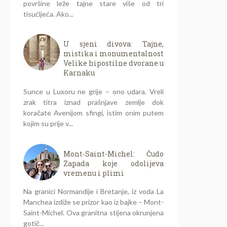
površine leže tajne stare više od tri
tisućljeća. Ako...
U sjeni divova: Tajne,
mistika i monumentalnost
Velike hipostilne dvorane u
Karnaku
Sunce u Luxoru ne grije – ono udara. Vreli
zrak titra iznad prašnjave zemlje dok
koračate Avenijom sfingi, istim onim putem
kojim su prije v...
Mont-Saint-Michel: Čudo
Zapada koje odolijeva
vremenu i plimi
Na granici Normandije i Bretanje, iz voda La
Manchea izdiže se prizor kao iz bajke – Mont-
Saint-Michel. Ova granitna stijena okrunjena
gotič...