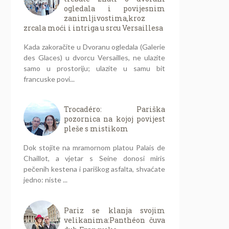
ogledala i povijesnim
zanimljivostima,kroz
zrcala moći i intriga u srcu Versaillesa
Kada zakoračite u Dvoranu ogledala (Galerie
des Glaces) u dvorcu Versailles, ne ulazite
samo u prostoriju; ulazite u samu bit
francuske povi...
Trocadéro: Pariška
pozornica na kojoj povijest
pleše s mistikom
Dok stojite na mramornom platou Palais de
Chaillot, a vjetar s Seine donosi miris
pečenih kestena i pariškog asfalta, shvaćate
jedno: niste ...
Pariz se klanja svojim
velikanima:Panthéon čuva