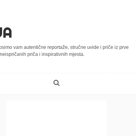
JA
onosimo vam autentične reportaže, stručne uvide i priče iz prve
eispričanih priča i inspirativnih mjesta.