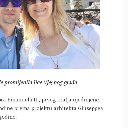
je promijenila lice Vječnog grada
ra Emanuela II., prvog kralja ujedinjene
. godine prema projektu arhitekta Giuseppea
 godine.