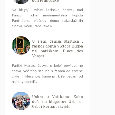
duh Francuske
Na blagoj uzvisini Latinske četvrti, nad
Parizom bdije monumentalna kupola
Panthéona, vječnog doma najzaslužnijih
sinova i kćeri Francuske R...
U sjeni genija: Mistika i
raskoš doma Victora Hugoa
na pariškom Place des
Vosges
Pariški Marais, četvrt u kojoj povijest ne
spava, već tiho šapuće s fasada od crvene
cigle i klesanog kamena, krije jedan od
najdragocjeniji...
Uskrs u Vatikanu: Kako
doći na blagoslov Urbi et
Orbi i korisni savjeti