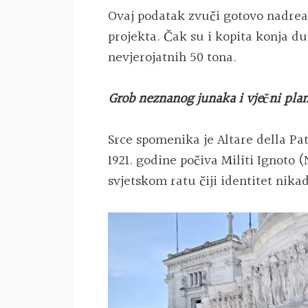
Ovaj podatak zvuči gotovo nadreal
projekta. Čak su i kopita konja du
nevjerojatnih 50 tona.
Grob neznanog junaka i vječni pl
Srce spomenika je Altare della Pa
1921. godine počiva Militi Ignoto
svjetskom ratu čiji identitet nika