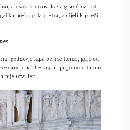
no, ali savršeno oslikava grandioznost
gačka preko pola metra, a cijeli kip teži
amen
tria, podnožje kipa božice Rome, gdje od
 (Neznani junak) – vojnik poginuo u Prvom
da nije utvrđen.