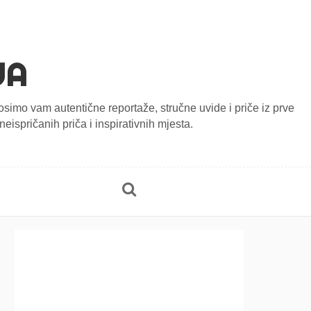
JA
onosimo vam autentične reportaže, stručne uvide i priče iz prve
eispričanih priča i inspirativnih mjesta.