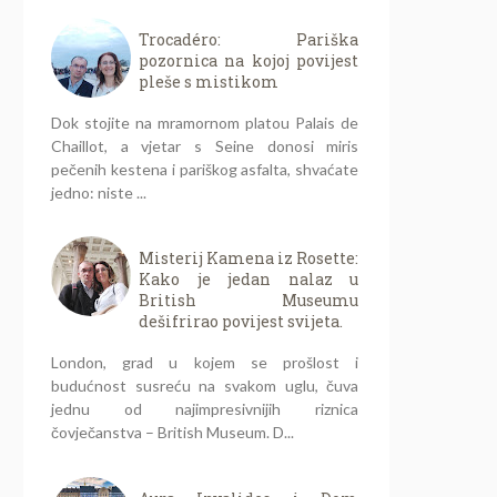
Trocadéro: Pariška
pozornica na kojoj povijest
pleše s mistikom
Dok stojite na mramornom platou Palais de
Chaillot, a vjetar s Seine donosi miris
pečenih kestena i pariškog asfalta, shvaćate
jedno: niste ...
Misterij Kamena iz Rosette:
Kako je jedan nalaz u
British Museumu
dešifrirao povijest svijeta.
London, grad u kojem se prošlost i
budućnost susreću na svakom uglu, čuva
jednu od najimpresivnijih riznica
čovječanstva – British Museum. D...