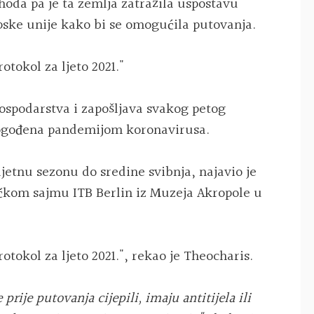
hoda pa je ta zemlja zatražila uspostavu
opske unije kako bi se omogućila putovanja.
otokol za ljeto 2021."
gospodarstva i zapošljava svakog petog
 pogođena pandemijom koronavirusa.
jetnu sezonu do sredine svibnja, najavio je
ičkom sajmu ITB Berlin iz Muzeja Akropole u
otokol za ljeto 2021.", rekao je Theocharis.
 prije putovanja cijepili, imaju antitijela ili