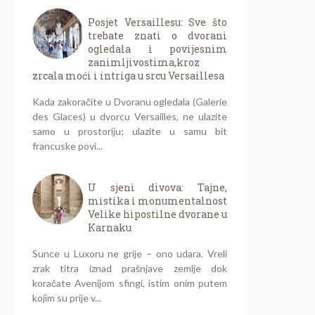
Posjet Versaillesu: Sve što
trebate znati o dvorani
ogledala i povijesnim
zanimljivostima,kroz
zrcala moći i intriga u srcu Versaillesa
Kada zakoračite u Dvoranu ogledala (Galerie
des Glaces) u dvorcu Versailles, ne ulazite
samo u prostoriju; ulazite u samu bit
francuske povi...
U sjeni divova: Tajne,
mistika i monumentalnost
Velike hipostilne dvorane u
Karnaku
Sunce u Luxoru ne grije – ono udara. Vreli
zrak titra iznad prašnjave zemlje dok
koračate Avenijom sfingi, istim onim putem
kojim su prije v...