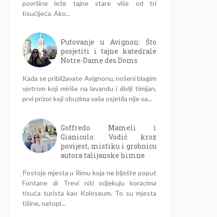
površine leže tajne stare više od tri
tisućljeća. Ako...
Putovanje u Avignon: Što
posjetiti i tajne katedrale
Notre-Dame des Doms
Kada se približavate Avignonu, nošeni blagim
vjetrom koji miriše na lavandu i divlji timijan,
prvi prizor koji obuzima vaša osjetila nije sa...
Goffredo Mameli i
Gianicolo: Vodič kroz
povijest, mistiku i grobnicu
autora talijanske himne
Postoje mjesta u Rimu koja ne blješte poput
Fontane di Trevi niti odjekuju koracima
tisuća turista kao Koloseum. To su mjesta
tišine, natopl...