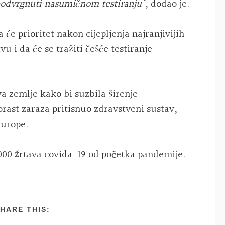
e podvrgnuti nasumičnom testiranju"
, dodao je.
 će prioritet nakon cijepljenja najranjivijih
vu i da će se tražiti češće testiranje
va zemlje kako bi suzbila širenje
orast zaraza pritisnuo zdravstveni sustav,
Europe.
7000 žrtava covida-19 od početka pandemije.
HARE THIS: