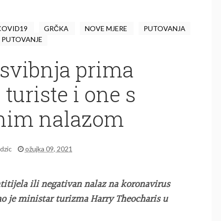
COVID19
GRČKA
NOVE MJERE
PUTOVANJA
PUTOVANJE
 svibnja prima
 turiste i one s
nim nalazom
idzic
ožujka 09, 2021
titijela ili negativan nalaz na koronavirus
ao je ministar turizma Harry Theocharis u