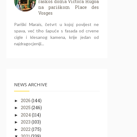
raskoš doma Victora Hugoa
na pariškom Place des
Vosges
Pariški Marais, četvrt u kojoj povijest ne
spava, već tiho šapuće s fasada od crvene
cigle i klesanog kamena, krije jedan od
najdragocjeniji...
NEWS ARCHIVE
2026
(144)
►
2025
(246)
►
2024
(114)
►
2023
(103)
►
2022
(175)
►
2021
(339)
▼