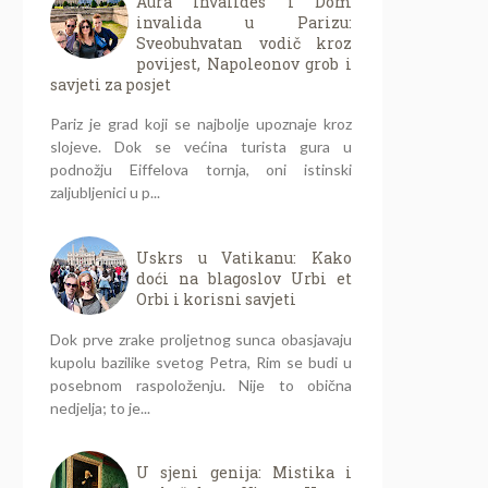
Aura Invalides i Dom
invalida u Parizu:
Sveobuhvatan vodič kroz
povijest, Napoleonov grob i
savjeti za posjet
Pariz je grad koji se najbolje upoznaje kroz
slojeve. Dok se većina turista gura u
podnožju Eiffelova tornja, oni istinski
zaljubljenici u p...
Uskrs u Vatikanu: Kako
doći na blagoslov Urbi et
Orbi i korisni savjeti
Dok prve zrake proljetnog sunca obasjavaju
kupolu bazilike svetog Petra, Rim se budi u
posebnom raspoloženju. Nije to obična
nedjelja; to je...
U sjeni genija: Mistika i