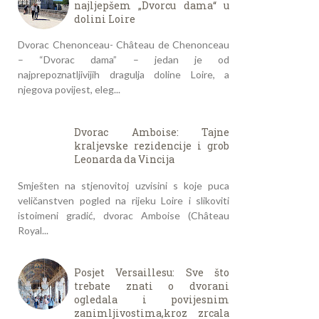
najljepšem „Dvorcu dama“ u
dolini Loire
Dvorac Chenonceau- Château de Chenonceau
– “Dvorac dama” – jedan je od
najprepoznatljivijih dragulja doline Loire, a
njegova povijest, eleg...
Dvorac Amboise: Tajne
kraljevske rezidencije i grob
Leonarda da Vincija
Smješten na stjenovitoj uzvisini s koje puca
veličanstven pogled na rijeku Loire i slikoviti
istoimeni gradić, dvorac Amboise (Château
Royal...
Posjet Versaillesu: Sve što
trebate znati o dvorani
ogledala i povijesnim
zanimljivostima,kroz zrcala