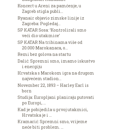
Koncert u Areni za pamćenje, u
Zagreb stigla publi...
Ryanair objavio zimske linije iz
Zagreba: Pogledaj...
SP KATAR Sosa: ‘Kontrolirali smo
veći dio utakmice’
SP KATAR Na tribinama više od
20.000 Marokanaca, o...
Remi bez golova na startu
Dalić: Spremni smo, imamo iskustvo
i energiju
Hrvatska s Marokom igra na drugom
najvećem stadion...
November 22, 1893 – Harley Earl is
born
Studija: Europljani planiraju putovati
po Europi, ...
Kad je pobijedila u prvoj utakmici,
Hrvatska je i ...
Kramarić: Spremni smo, vrijeme
neće biti problem. ...