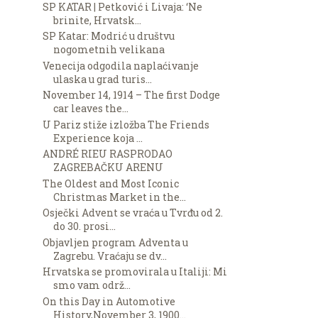
SP KATAR | Petković i Livaja: ‘Ne
brinite, Hrvatsk...
SP Katar: Modrić u društvu
nogometnih velikana
Venecija odgodila naplaćivanje
ulaska u grad turis...
November 14, 1914 – The first Dodge
car leaves the...
U Pariz stiže izložba The Friends
Experience koja ...
ANDRÉ RIEU RASPRODAO
ZAGREBAČKU ARENU
The Oldest and Most Iconic
Christmas Market in the...
Osječki Advent se vraća u Tvrđu od 2.
do 30. prosi...
Objavljen program Adventa u
Zagrebu. Vraćaju se dv...
Hrvatska se promovirala u Italiji: Mi
smo vam održ...
On this Day in Automotive
History,November 3, 1900...