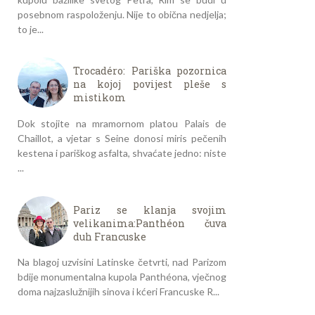
posebnom raspoloženju. Nije to obična nedjelja;
to je...
Trocadéro: Pariška pozornica
na kojoj povijest pleše s
mistikom
Dok stojite na mramornom platou Palais de
Chaillot, a vjetar s Seine donosi miris pečenih
kestena i pariškog asfalta, shvaćate jedno: niste
...
Pariz se klanja svojim
velikanima:Panthéon čuva
duh Francuske
Na blagoj uzvisini Latinske četvrti, nad Parizom
bdije monumentalna kupola Panthéona, vječnog
doma najzaslužnijih sinova i kćeri Francuske R...