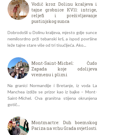
Vodič kroz Dolinu kraljeva i
tajne grobnice KV11: intrige,
reljefi i preživljavanje
pustinjskog sunca
Dobrodošli u Dolinu kraljeva, mjesto gdje sunce
nemilosrdno prži tebanski krš, a ispod površine
leže tajne stare više od tri tisućljeća. Ako...
Mont-Saint-Michel: Čudo
Zapada koje odolijeva
vremenu i plimi
Na granici Normandije i Bretanje, iz voda La
Manchea izdiže se prizor kao iz bajke – Mont-
Saint-Michel. Ova granitna stijena okrunjena
gotič...
Montmartre: Duh boemskog
Pariza na vrhu Grada svjetlosti