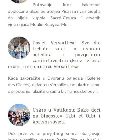
Putovanje kroz kaldrmom
popločane ulice, od ateljea Picassa i van Gogha
do bijele kupole Sacré-Cœura i crvenih
vjetrenjača Moulin Rougea. Mo...
Posjet Versaillesu: Sve što
trebate znati o dvorani
ogledala i povijesnim
zanimljivostima,kroz zrcala
moći i intriga u srcu Versaillesa
Kada zakoračite u Dvoranu ogledala (Galerie
des Glaces) u dvorcu Versailles, ne ulazite samo
u prostoriju; ulazite u samu bit francuske povi...
Uskrs u Vatikanu: Kako doći
na blagoslov Urbi et Orbi i
korisni savjeti
Dok prve zrake proljetnog sunca obasjavaju
kupolu bazilike svetog Petra, Rim se budi u