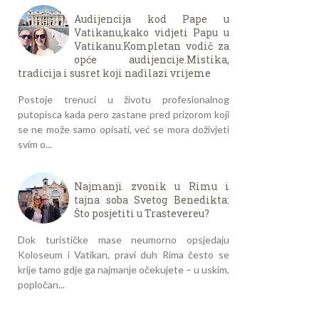
Audijencija kod Pape u
Vatikanu,kako vidjeti Papu u
Vatikanu.Kompletan vodič za
opće audijencije.Mistika,
tradicija i susret koji nadilazi vrijeme
Postoje trenuci u životu profesionalnog
putopisca kada pero zastane pred prizorom koji
se ne može samo opisati, već se mora doživjeti
svim o...
Najmanji zvonik u Rimu i
tajna soba Svetog Benedikta:
Što posjetiti u Trastevereu?
Dok turističke mase neumorno opsjedaju
Koloseum i Vatikan, pravi duh Rima često se
krije tamo gdje ga najmanje očekujete – u uskim,
popločan...