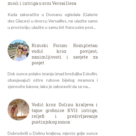
moći i intriga u srcu Versaillesa
Kada zakoračite u Dvoranu ogledala (Galerie
des Glaces) u dvorcu Versailles, ne ulazite samo
u prostoriju; ulazite u samu bit francuske povi...
Rimski Forum: Kompletan
vodič kroz povijest,
zanimljivosti i savjete za
posjet
Dok sunce polako izranja iznad brežuljka Eskvilin,
obasjavajući oštre rubove bijelog mramora i
sjenovite lukove, lako je zaboraviti da se na...
Vodič kroz Dolinu kraljeva i
tajne grobnice KV11: intrige,
reljefi i preživljavanje
pustinjskog sunca
Dobrodošli u Dolinu kraljeva, mjesto gdje sunce