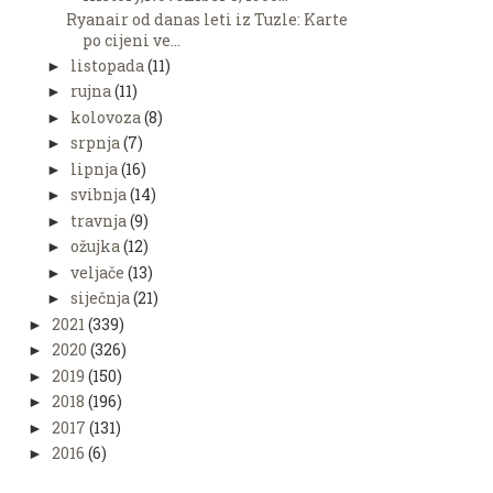
Ryanair od danas leti iz Tuzle: Karte
po cijeni ve...
listopada
(11)
►
rujna
(11)
►
kolovoza
(8)
►
srpnja
(7)
►
lipnja
(16)
►
svibnja
(14)
►
travnja
(9)
►
ožujka
(12)
►
veljače
(13)
►
siječnja
(21)
►
2021
(339)
►
2020
(326)
►
2019
(150)
►
2018
(196)
►
2017
(131)
►
2016
(6)
►