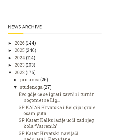
NEWS ARCHIVE
2026
(144)
►
2025
(246)
►
2024
(114)
►
2023
(103)
►
2022
(175)
▼
prosinca
(26)
►
studenoga
(27)
▼
Evo gdje će se igrati završni turnir
nogometne Lig...
SP KATAR Hrvatska i Belgija igrale
osam puta
SP Katar: Kalkulacije uoči zadnjeg
kola “Vatrenih”
SP Katar: Hrvatski navijači
nadglasali Kanađane