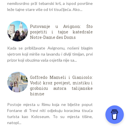
nemilosrdno prži tebanski krš, a ispod površine
leže tajne stare više od tri tisućljeća. Ako...
Putovanje u Avignon: Što
posjetiti i tajne katedrale
Notre-Dame des Doms
Kada se približavate Avignonu, nošeni blagim
vjetrom koji miriše na lavandu i divlji timijan, prvi
prizor koji obuzima vaša osjetila nije sa...
Goffredo Mameli i Gianicolo:
Vodič kroz povijest, mistiku i
grobnicu autora talijanske
himne
Postoje mjesta u Rimu koja ne blješte poput
Fontane di Trevi niti odjekuju koracima tisuća
turista kao Koloseum. To su mjesta tišine,
natopl...