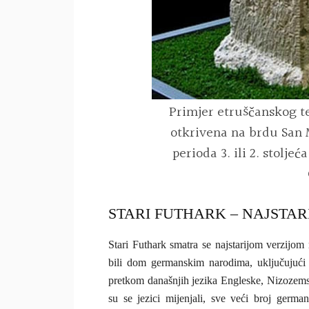
Primjer etruščanskog t
otkrivena na brdu San Ma
perioda 3. ili 2. stolje
STARI FUTHARK – NAJSTAR
Stari Futhark smatra se najstarijom verzijom
bili dom germanskim narodima, uključujući 
pretkom današnjih jezika Engleske, Nizozem
su se jezici mijenjali, sve veći broj germa