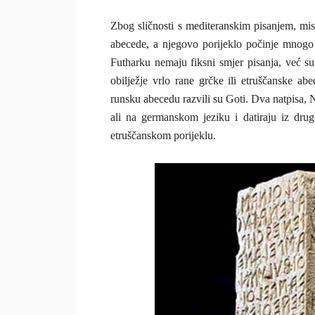
Zbog sličnosti s mediteranskim pisanjem, misl
abecede, a njegovo porijeklo počinje mnogo r
Futharku nemaju fiksni smjer pisanja, već su n
obilježje vrlo rane grčke ili etruščanske abec
runsku abecedu razvili su Goti. Dva natpisa,
ali na germanskom jeziku i datiraju iz drugo
etruščanskom porijeklu.