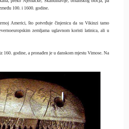
ana, preko Njemačke, Skandinavije, britanskog otočja, pa
između 100. i 1600. godine.
ernoj Americi, što potvrđuje činjenicu da su Vikinzi tamo
evernoeuropskim zemljama uglavnom koristi latinica, ali u
ra iz 160. godine, a pronađen je u danskom mjestu Vimose. Na