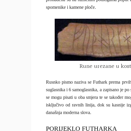
spomenike i kamene ploče.
Rune urezane u kos
Rusnko pismo naziva se Futhark prema prvih še
suglasnika i 6 samoglasnika, a zapisano je p
se mogu pisati u oba smjera te se također mo
isključivo od ravnih linija, dok su kasnije i
današnja moderna slova.
PORIJEKLO FUTHARKA