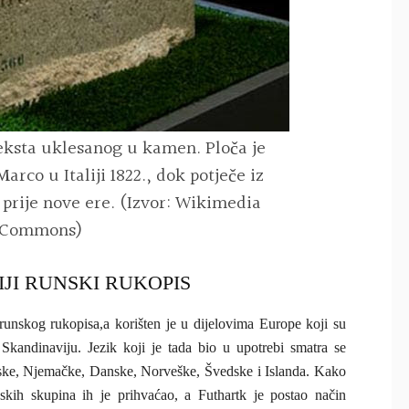
eksta uklesanog u kamen. Ploča je
rco u Italiji 1822., dok potječe iz
ća prije nove ere. (Izvor: Wikimedia
Commons)
IJI RUNSKI RUKOPIS
 runskog rukopisa,a korišten je u dijelovima Europe koji su
Skandinaviju. Jezik koji je tada bio u upotrebi smatra se
ske, Njemačke, Danske, Norveške, Švedske i Islanda. Kako
nskih skupina ih je prihvaćao, a Futhartk je postao način