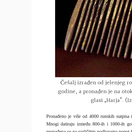
Češalj izrađen od jelenjeg ro
godine, a pronađen je na oto
glasi „Harja“. 
Pronađeno je više od 4000 runskih natpisa 
Mnogi datiraju između 800-ih i 1000-ih go
pronađena su na različitim podlogama poput k