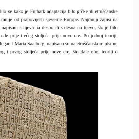
ilo se kako je Futhark adaptacija bilo grčke ili etruščanske
anije od prapovijesti sjeverne Europe. Najraniji zapisi na
apisani s lijeva na desno ili s desna na lijevo, što je bilo
ede prije trećeg stoljeća prije nove ere. Po jednoj teoriji,
 Negau i Maria Saalberg, napisana su na etruščanskom pismu,
g i prvog stoljeća prije nove ere, što daje obol teoriji o