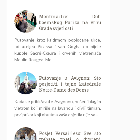
Montmartre: Duh
boemskog Pariza na vrhu
Grada svjetlosti
Putovanje kroz kaldrmom popločane ulice,
od ateljea Picassa i van Gogha do bijele
kupole Sacré-Cœura i crvenih vjetrenjača
Moulin Rougea. Mo...
Putovanje u Avignon: Što
posjetiti i tajne katedrale
Notre-Dame des Doms
Kada se približavate Avignonu, nošeni blagim
vjetrom koji miriše na lavandu i divlji timijan,
prvi prizor koji obuzima vaša osjetila nije sa...
Posjet Versaillesu: Sve što
trebate znati o dvorani