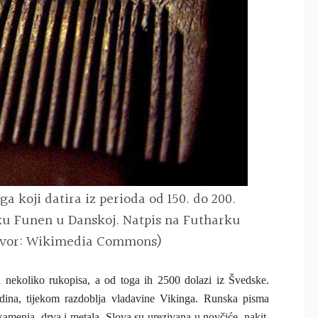
ga koji datira iz perioda od 150. do 200.
ku Funen u Danskoj. Natpis na Futharku
(Izvor: Wikimedia Commons)
i nekoliko rukopisa, a od toga ih 2500 dolazi iz Švedske.
dina, tijekom razdoblja vladavine Vikinga. Runska pisma
amenja, drva i metala. Slova su urezivana u novčiće, nakit,