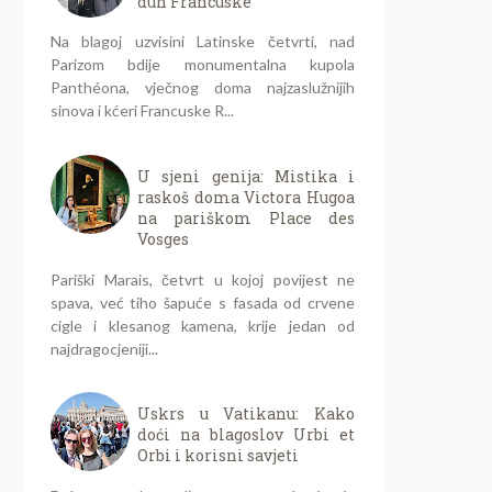
duh Francuske
Na blagoj uzvisini Latinske četvrti, nad
Parizom bdije monumentalna kupola
Panthéona, vječnog doma najzaslužnijih
sinova i kćeri Francuske R...
U sjeni genija: Mistika i
raskoš doma Victora Hugoa
na pariškom Place des
Vosges
Pariški Marais, četvrt u kojoj povijest ne
spava, već tiho šapuće s fasada od crvene
cigle i klesanog kamena, krije jedan od
najdragocjeniji...
Uskrs u Vatikanu: Kako
doći na blagoslov Urbi et
Orbi i korisni savjeti