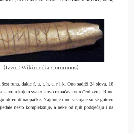
t. (Izvor: Wikimedia Commons)
st runa, dakle f, u, t, h, a, r i k. Ono sadrži 24 slova, 18
o sustavu u kojem svako slovo označava određeni zvuk. Rune
gu okrenuti naopačke. Najranije rune sastojale su se gotovo
zgledale nešto kompleksnije, a neke od njih podsjećaju i na