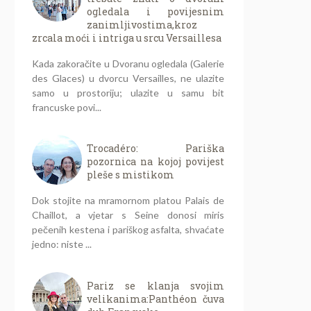
ogledala i povijesnim
zanimljivostima,kroz
zrcala moći i intriga u srcu Versaillesa
Kada zakoračite u Dvoranu ogledala (Galerie
des Glaces) u dvorcu Versailles, ne ulazite
samo u prostoriju; ulazite u samu bit
francuske povi...
Trocadéro: Pariška
pozornica na kojoj povijest
pleše s mistikom
Dok stojite na mramornom platou Palais de
Chaillot, a vjetar s Seine donosi miris
pečenih kestena i pariškog asfalta, shvaćate
jedno: niste ...
Pariz se klanja svojim
velikanima:Panthéon čuva