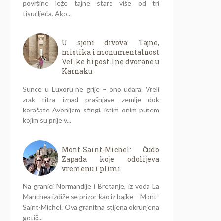
površine leže tajne stare više od tri
tisućljeća. Ako...
U sjeni divova: Tajne,
mistika i monumentalnost
Velike hipostilne dvorane u
Karnaku
Sunce u Luxoru ne grije – ono udara. Vreli
zrak titra iznad prašnjave zemlje dok
koračate Avenijom sfingi, istim onim putem
kojim su prije v...
Mont-Saint-Michel: Čudo
Zapada koje odolijeva
vremenu i plimi
Na granici Normandije i Bretanje, iz voda La
Manchea izdiže se prizor kao iz bajke – Mont-
Saint-Michel. Ova granitna stijena okrunjena
gotič...