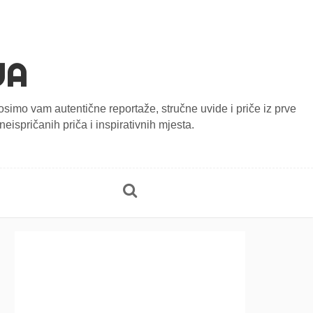
JA
onosimo vam autentične reportaže, stručne uvide i priče iz prve
eispričanih priča i inspirativnih mjesta.