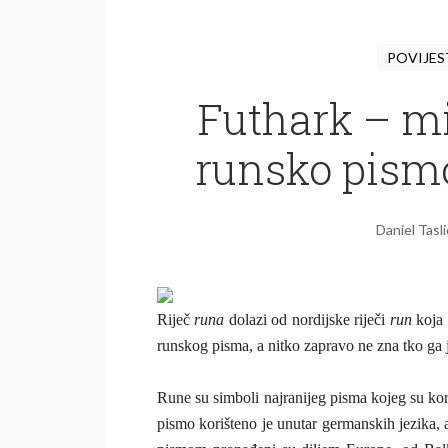
POVIJE
Futhark – m
runsko pism
Daniel Tasl
Riječ
runa
dolazi od nordijske riječi
run
koja
runskog pisma, a nitko zapravo ne zna tko ga j
Rune su simboli najranijeg pisma kojeg su kor
pismo korišteno je unutar germanskih jezika, 