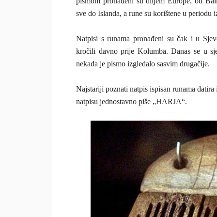
pismom pronađeni su diljem Europe, od Balk
sve do Islanda, a rune su korištene u periodu 
Natpisi s runama pronađeni su čak i u Sjev
kročili davno prije Kolumba. Danas se u sj
nekada je pismo izgledalo sasvim drugačije.
Najstariji poznati natpis ispisan runama dati
natpisu jednostavno piše „HARJA“.