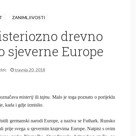
ST
ZANIMLJIVOSTI
isteriozno drevno
o sjeverne Europe
idzic
travnja 20, 2018
 označava
misterij
ili
tajnu
. Malo je toga poznato o porijeklu
e, kada i gdje izmislio.
istili germanski narodi Europe, a naziva se Futhark. Runsko
ali prije svega u sjevernim krajevima Europe. Natpisi s ovim