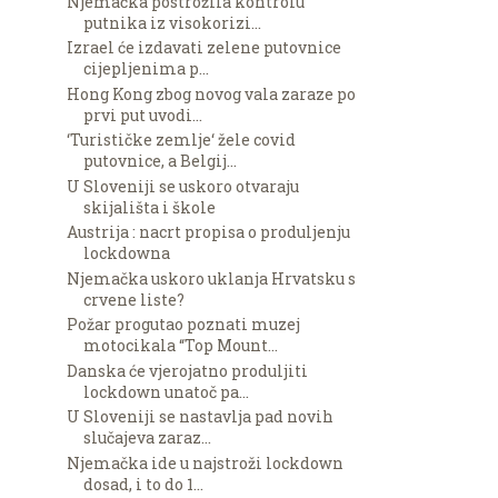
Njemačka postrožila kontrolu
putnika iz visokorizi...
Izrael će izdavati zelene putovnice
cijepljenima p...
Hong Kong zbog novog vala zaraze po
prvi put uvodi...
‘Turističke zemlje‘ žele covid
putovnice, a Belgij...
U Sloveniji se uskoro otvaraju
skijališta i škole
Austrija : nacrt propisa o produljenju
lockdowna
Njemačka uskoro uklanja Hrvatsku s
crvene liste?
Požar progutao poznati muzej
motocikala “Top Mount...
Danska će vjerojatno produljiti
lockdown unatoč pa...
U Sloveniji se nastavlja pad novih
slučajeva zaraz...
Njemačka ide u najstroži lockdown
dosad, i to do 1...