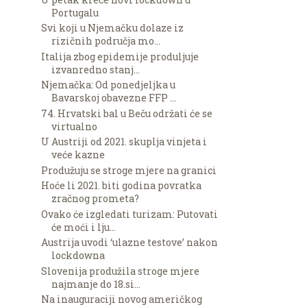
Portugalu
Svi koji u Njemačku dolaze iz
rizičnih područja mo...
Italija zbog epidemije produljuje
izvanredno stanj...
Njemačka: Od ponedjeljka u
Bavarskoj obavezne FFP ...
74. Hrvatski bal u Beču održati će se
virtualno
U Austriji od 2021. skuplja vinjeta i
veće kazne
Produžuju se stroge mjere na granici
Hoće li 2021. biti godina povratka
zračnog prometa?
Ovako će izgledati turizam: Putovati
će moći i lju...
Austrija uvodi ‘ulazne testove’ nakon
lockdowna
Slovenija produžila stroge mjere
najmanje do 18.si...
Na inauguraciji novog američkog