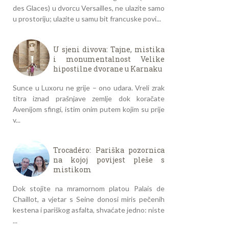
des Glaces) u dvorcu Versailles, ne ulazite samo
u prostoriju; ulazite u samu bit francuske povi...
U sjeni divova: Tajne, mistika
i monumentalnost Velike
hipostilne dvorane u Karnaku
Sunce u Luxoru ne grije – ono udara. Vreli zrak
titra iznad prašnjave zemlje dok koračate
Avenijom sfingi, istim onim putem kojim su prije
v...
Trocadéro: Pariška pozornica
na kojoj povijest pleše s
mistikom
Dok stojite na mramornom platou Palais de
Chaillot, a vjetar s Seine donosi miris pečenih
kestena i pariškog asfalta, shvaćate jedno: niste
...