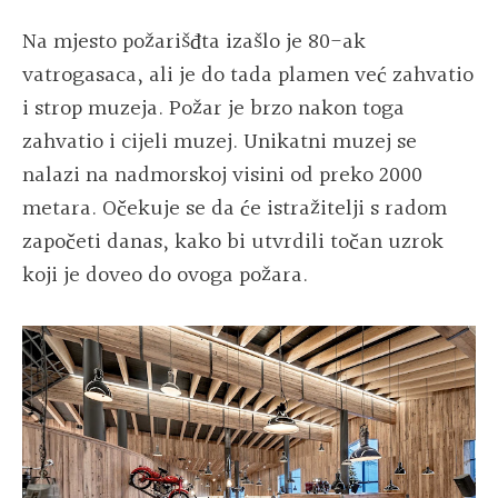
Na mjesto požarišđta izašlo je 80-ak
vatrogasaca, ali je do tada plamen već zahvatio
i strop muzeja. Požar je brzo nakon toga
zahvatio i cijeli muzej. Unikatni muzej se
nalazi na nadmorskoj visini od preko 2000
metara. Očekuje se da će istražitelji s radom
započeti danas, kako bi utvrdili točan uzrok
koji je doveo do ovoga požara.