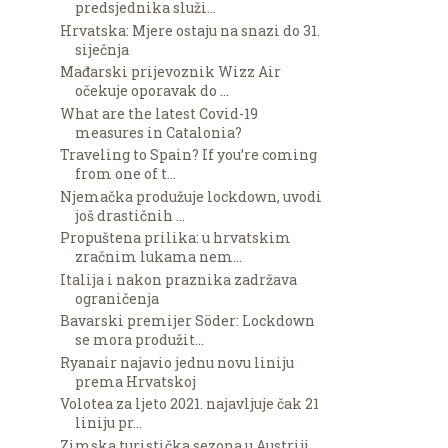
predsjednika služi...
Hrvatska: Mjere ostaju na snazi do 31.
siječnja
Mađarski prijevoznik Wizz Air
očekuje oporavak do ...
What are the latest Covid-19
measures in Catalonia?
Traveling to Spain? If you’re coming
from one of t...
Njemačka produžuje lockdown, uvodi
još drastičnih ...
Propuštena prilika: u hrvatskim
zračnim lukama nem...
Italija i nakon praznika zadržava
ograničenja
Bavarski premijer Söder: Lockdown
se mora produžit...
Ryanair najavio jednu novu liniju
prema Hrvatskoj
Volotea za ljeto 2021. najavljuje čak 21
liniju pr...
Zimska turistička sezona u Austriji