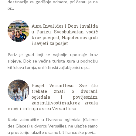
destinacije za godišnje odmore, pri čemu je na
pr...
Aura Invalides i Dom invalida
u Parizu: Sveobuhvatan vodič
kroz povijest, Napoleonov grob
i savjeti za posjet
Pariz je grad koji se najbolje upoznaje kroz
slojeve. Dok se većina turista gura u podnožju
Eiffelova tornja, oni istinski zaljubljenici u p...
Posjet Versaillesu: Sve što
trebate znati o dvorani
ogledala i povijesnim
zanimljivostima,kroz zrcala
moći i intriga u srcu Versaillesa
Kada zakoračite u Dvoranu ogledala (Galerie
des Glaces) u dvorcu Versailles, ne ulazite samo
u prostoriju; ulazite u samu bit francuske povi...