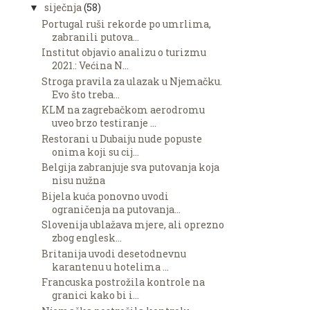
siječnja
(58)
▼
Portugal ruši rekorde po umrlima,
zabranili putova...
Institut objavio analizu o turizmu
2021.: Većina N...
Stroga pravila za ulazak u Njemačku.
Evo što treba...
KLM na zagrebačkom aerodromu
uveo brzo testiranje ...
Restorani u Dubaiju nude popuste
onima koji su cij...
Belgija zabranjuje sva putovanja koja
nisu nužna
Bijela kuća ponovno uvodi
ograničenja na putovanja...
Slovenija ublažava mjere, ali oprezno
zbog englesk...
Britanija uvodi desetodnevnu
karantenu u hotelima ...
Francuska postrožila kontrole na
granici kako bi i...