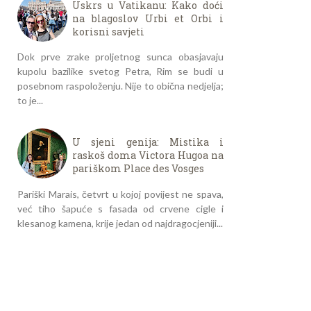
Uskrs u Vatikanu: Kako doći
na blagoslov Urbi et Orbi i
korisni savjeti
Dok prve zrake proljetnog sunca obasjavaju
kupolu bazilike svetog Petra, Rim se budi u
posebnom raspoloženju. Nije to obična nedjelja;
to je...
U sjeni genija: Mistika i
raskoš doma Victora Hugoa na
pariškom Place des Vosges
Pariški Marais, četvrt u kojoj povijest ne spava,
već tiho šapuće s fasada od crvene cigle i
klesanog kamena, krije jedan od najdragocjeniji...