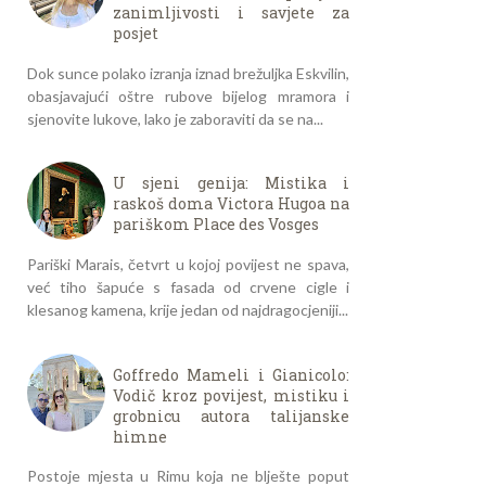
zanimljivosti i savjete za
posjet
Dok sunce polako izranja iznad brežuljka Eskvilin,
obasjavajući oštre rubove bijelog mramora i
sjenovite lukove, lako je zaboraviti da se na...
U sjeni genija: Mistika i
raskoš doma Victora Hugoa na
pariškom Place des Vosges
Pariški Marais, četvrt u kojoj povijest ne spava,
već tiho šapuće s fasada od crvene cigle i
klesanog kamena, krije jedan od najdragocjeniji...
Goffredo Mameli i Gianicolo:
Vodič kroz povijest, mistiku i
grobnicu autora talijanske
himne
Postoje mjesta u Rimu koja ne blješte poput