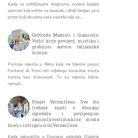
Kada se približavate Avignonu, nošeni blagim
vjetrom koji miriše na lavandu i divlji timijan, prvi
prizor koji obuzima vaša osjetila nije sa...
Goffredo Mameli i Gianicolo:
Vodič kroz povijest, mistiku i
grobnicu autora talijanske
himne
Postoje mjesta u Rimu koja ne blješte poput
Fontane di Trevi niti odjekuju koracima tisuća
turista kao Koloseum. To su mjesta tišine,
natopl...
Posjet Versaillesu: Sve što
trebate znati o dvorani
ogledala i povijesnim
zanimljivostima,kroz zrcala
moći i intriga u srcu Versaillesa
Kada zakoračite u Dvoranu ogledala (Galerie