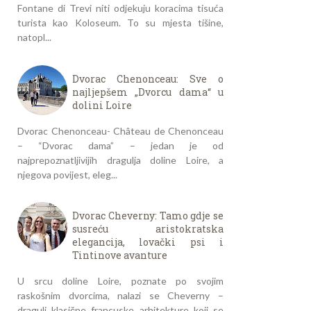
Fontane di Trevi niti odjekuju koracima tisuća
turista kao Koloseum. To su mjesta tišine,
natopl...
Dvorac Chenonceau: Sve o
najljepšem „Dvorcu dama“ u
dolini Loire
Dvorac Chenonceau- Château de Chenonceau
– “Dvorac dama” – jedan je od
najprepoznatljivijih dragulja doline Loire, a
njegova povijest, eleg...
Dvorac Cheverny: Tamo gdje se
susreću aristokratska
elegancija, lovački psi i
Tintinove avanture
U srcu doline Loire, poznate po svojim
raskošnim dvorcima, nalazi se Cheverny –
dragulj klasične francuske arhitekture koji se