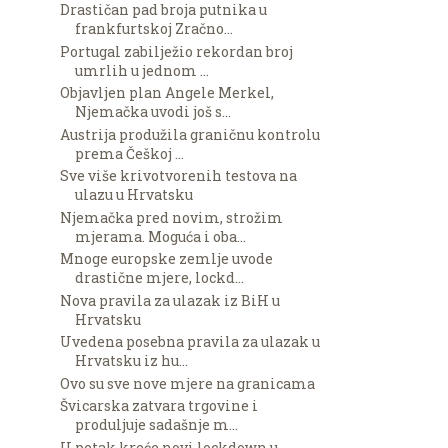
Drastičan pad broja putnika u
frankfurtskoj Zračno...
Portugal zabilježio rekordan broj
umrlih u jednom ...
Objavljen plan Angele Merkel,
Njemačka uvodi još s...
Austrija produžila graničnu kontrolu
prema Češkoj ...
Sve više krivotvorenih testova na
ulazu u Hrvatsku
Njemačka pred novim, strožim
mjerama. Moguća i oba...
Mnoge europske zemlje uvode
drastične mjere, lockd...
Nova pravila za ulazak iz BiH u
Hrvatsku
Uvedena posebna pravila za ulazak u
Hrvatsku iz hu...
Ovo su sve nove mjere na granicama
Švicarska zatvara trgovine i
produljuje sadašnje m...
U petak kreće novi lockdown u