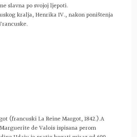
me slavna po svojoj ljepoti.
cuskog kralja, Henrika IV., nakon poništenja
Francuske.
got (francuski La Reine Margot, 1842.).A
o Marguerite de Valois ispisana perom