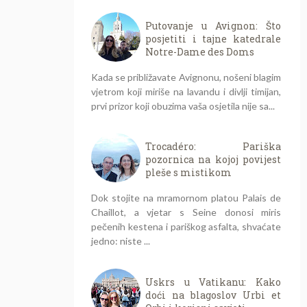
Putovanje u Avignon: Što
posjetiti i tajne katedrale
Notre-Dame des Doms
Kada se približavate Avignonu, nošeni blagim
vjetrom koji miriše na lavandu i divlji timijan,
prvi prizor koji obuzima vaša osjetila nije sa...
Trocadéro: Pariška
pozornica na kojoj povijest
pleše s mistikom
Dok stojite na mramornom platou Palais de
Chaillot, a vjetar s Seine donosi miris
pečenih kestena i pariškog asfalta, shvaćate
jedno: niste ...
Uskrs u Vatikanu: Kako
doći na blagoslov Urbi et