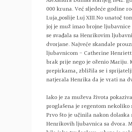
Alexandra Dumas starijeg 1842. go
000 kruna. Već sljedeće godine rod
Luja,poslije Luj XIII.No unatoč to
joj je muž imao brojne ljubavnice 
se svađala sa Henrikovim ljubavni
dvorjane. Najveće skandale prouz
ljubavnicom - Catherine Henriette
brak prije nego je oženio Mariju.
prepirkama, zbližila se i sprijate
natjerala Henrika da je vrati na d
Iako je za muževa života pokaziva
proglašena je regentom nekoliko s
Prvo što je učinila nakon dolaska 
Henrikovih ljubavnica sa dvora. M