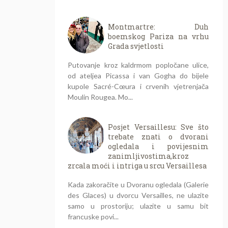
Montmartre: Duh
boemskog Pariza na vrhu
Grada svjetlosti
Putovanje kroz kaldrmom popločane ulice,
od ateljea Picassa i van Gogha do bijele
kupole Sacré-Cœura i crvenih vjetrenjača
Moulin Rougea. Mo...
Posjet Versaillesu: Sve što
trebate znati o dvorani
ogledala i povijesnim
zanimljivostima,kroz
zrcala moći i intriga u srcu Versaillesa
Kada zakoračite u Dvoranu ogledala (Galerie
des Glaces) u dvorcu Versailles, ne ulazite
samo u prostoriju; ulazite u samu bit
francuske povi...