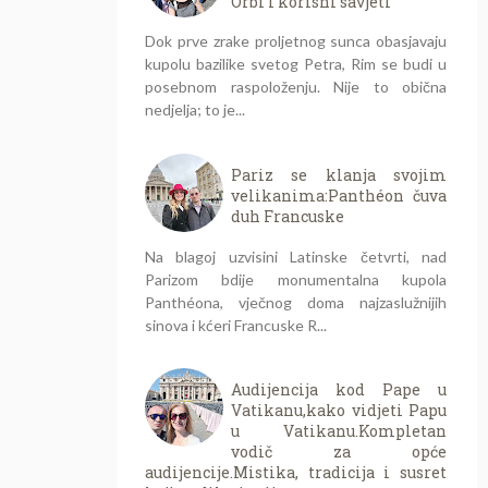
Orbi i korisni savjeti
Dok prve zrake proljetnog sunca obasjavaju
kupolu bazilike svetog Petra, Rim se budi u
posebnom raspoloženju. Nije to obična
nedjelja; to je...
Pariz se klanja svojim
velikanima:Panthéon čuva
duh Francuske
Na blagoj uzvisini Latinske četvrti, nad
Parizom bdije monumentalna kupola
Panthéona, vječnog doma najzaslužnijih
sinova i kćeri Francuske R...
Audijencija kod Pape u
Vatikanu,kako vidjeti Papu
u Vatikanu.Kompletan
vodič za opće
audijencije.Mistika, tradicija i susret