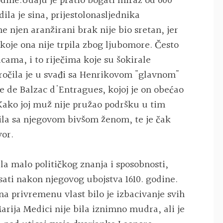
dine.Udaju je pratio bogati miraz od 600
ila je sina, prijestolonasljednika
me njen aranžirani brak nije bio sretan, jer
koje ona nije trpila zbog ljubomore. Često
cama, i to riječima koje su šokirale
ročila je u svađi sa Henrikovom "glavnom"
 de Balzac d'Entragues, kojoj je on obećao
 Kako joj muž nije pružao podršku u tim
ljila sa njegovom bivšom ženom, te je čak
vor.
la malo političkog znanja i sposobnosti,
ati nakon njegovog ubojstva 1610. godine.
na privremenu vlast bilo je izbacivanje svih
arija Medici nije bila iznimno mudra, ali je