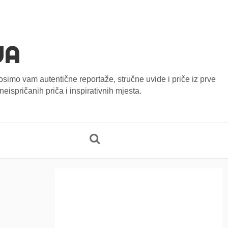
JA
onosimo vam autentične reportaže, stručne uvide i priče iz prve
eispričanih priča i inspirativnih mjesta.