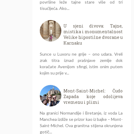
površine leže tajne stare više od tri
tisućljeća. Ako...
U sjeni divova: Tajne,
mistika i monumentalnost
Velike hipostilne dvorane u
Karnaku
Sunce u Luxoru ne grije – ono udara. Vreli
zrak titra iznad prašnjave zemlje dok
koračate Avenijom sfingi, istim onim putem
kojim su prije v...
Mont-Saint-Michel: Čudo
Zapada koje odolijeva
vremenu i plimi
Na granici Normandije i Bretanje, iz voda La
Manchea izdiže se prizor kao iz bajke – Mont-
Saint-Michel. Ova granitna stijena okrunjena
gotič...