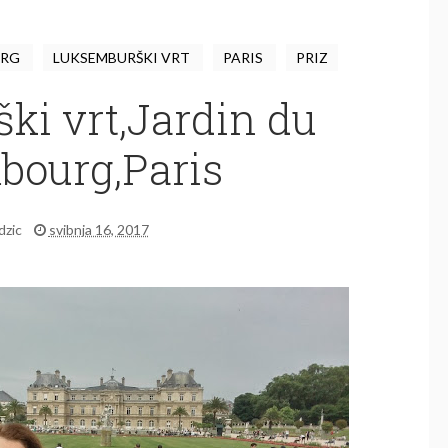
URG
LUKSEMBURŠKI VRT
PARIS
PRIZ
ki vrt,Jardin du
ourg,Paris
idzic
svibnja 16, 2017