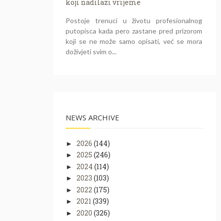
koji nadilazi vrijeme
Postoje trenuci u životu profesionalnog
putopisca kada pero zastane pred prizorom
koji se ne može samo opisati, već se mora
doživjeti svim o...
NEWS ARCHIVE
2026
(144)
►
2025
(246)
►
2024
(114)
►
2023
(103)
►
2022
(175)
►
2021
(339)
►
2020
(326)
►