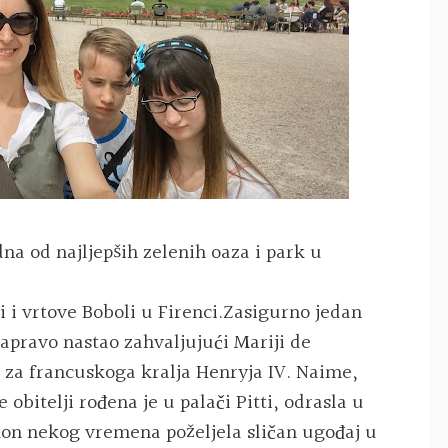
na od najljepših zelenih oaza i park u
i i vrtove Boboli u Firenci.Zasigurno jedan
zapravo nastao zahvaljujući Mariji de
a za francuskoga kralja Henryja IV. Naime,
 obitelji rođena je u palači Pitti, odrasla u
kon nekog vremena poželjela sličan ugođaj u