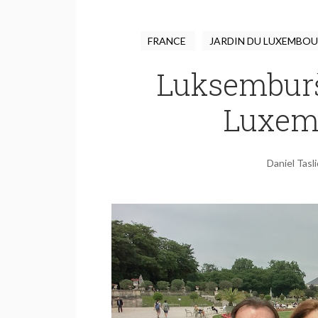
FRANCE
JARDIN DU LUXEMBO
Luksemburš
Luxemb
Daniel Tasl