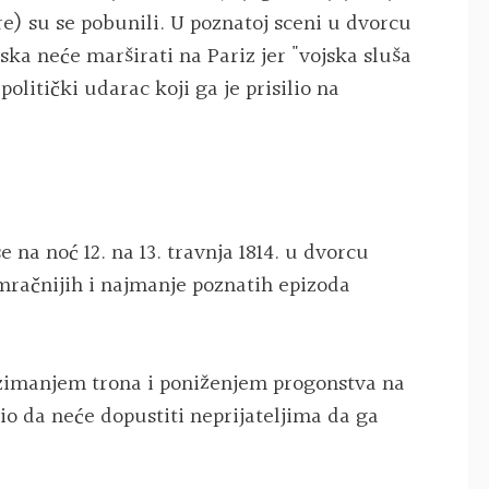
) su se pobunili. U poznatoj sceni u dvorcu
ska neće marširati na Pariz jer "vojska sluša
politički udarac koji ga je prisilio na
se na noć 12. na 13. travnja 1814. u dvorcu
mračnijih i najmanje poznatih epizoda
imanjem trona i poniženjem progonstva na
io da neće dopustiti neprijateljima da ga