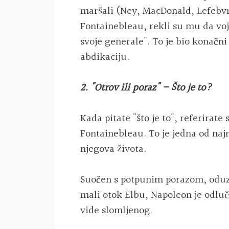
maršali (Ney, MacDonald, Lefebvre
Fontainebleau, rekli su mu da voj
svoje generale". To je bio konačni 
abdikaciju.
2. "Otrov ili poraz" – Što je to?
Kada pitate "što je to", referirate 
Fontainebleau. To je jedna od naj
njegova života.
Suočen s potpunim porazom, oduz
mali otok Elbu, Napoleon je odluč
vide slomljenog.