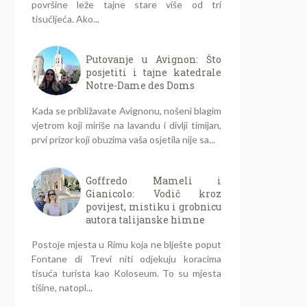
površine leže tajne stare više od tri
tisućljeća. Ako...
Putovanje u Avignon: Što
posjetiti i tajne katedrale
Notre-Dame des Doms
Kada se približavate Avignonu, nošeni blagim
vjetrom koji miriše na lavandu i divlji timijan,
prvi prizor koji obuzima vaša osjetila nije sa...
Goffredo Mameli i
Gianicolo: Vodič kroz
povijest, mistiku i grobnicu
autora talijanske himne
Postoje mjesta u Rimu koja ne blješte poput
Fontane di Trevi niti odjekuju koracima
tisuća turista kao Koloseum. To su mjesta
tišine, natopl...