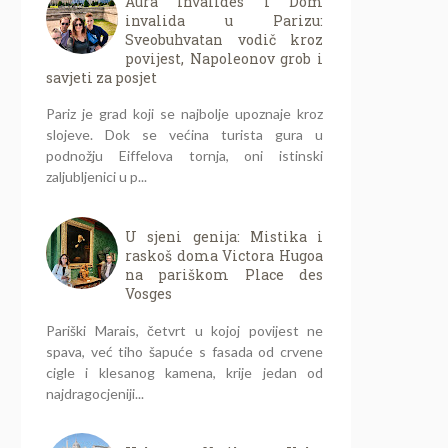
Aura Invalides i Dom
invalida u Parizu:
Sveobuhvatan vodič kroz
povijest, Napoleonov grob i
savjeti za posjet
Pariz je grad koji se najbolje upoznaje kroz
slojeve. Dok se većina turista gura u
podnožju Eiffelova tornja, oni istinski
zaljubljenici u p...
U sjeni genija: Mistika i
raskoš doma Victora Hugoa
na pariškom Place des
Vosges
Pariški Marais, četvrt u kojoj povijest ne
spava, već tiho šapuće s fasada od crvene
cigle i klesanog kamena, krije jedan od
najdragocjeniji...