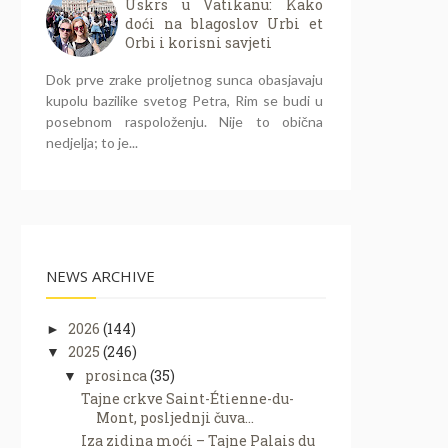
Uskrs u Vatikanu: Kako
doći na blagoslov Urbi et
Orbi i korisni savjeti
Dok prve zrake proljetnog sunca obasjavaju
kupolu bazilike svetog Petra, Rim se budi u
posebnom raspoloženju. Nije to obična
nedjelja; to je...
NEWS ARCHIVE
2026
(144)
►
2025
(246)
▼
prosinca
(35)
▼
Tajne crkve Saint-Étienne-du-
Mont, posljednji čuva...
Iza zidina moći – Tajne Palais du