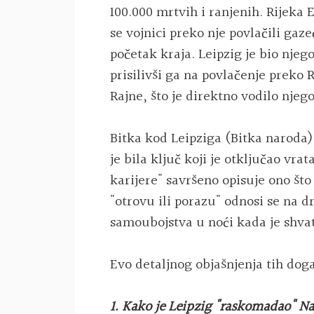
100.000 mrtvih i ranjenih. Rijeka E
se vojnici preko nje povlačili gaz
početak kraja. Leipzig je bio nje
prisilivši ga na povlačenje preko
Rajne, što je direktno vodilo njego
Bitka kod Leipziga (Bitka naroda)
je bila ključ koji je otključao vr
karijere" savršeno opisuje ono što 
"otrovu ili porazu" odnosi se na 
samoubojstva u noći kada je shvat
Evo detaljnog objašnjenja tih dog
1. Kako je Leipzig "raskomadao" N