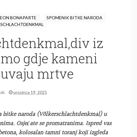
EON BONAPARTE
SPOMENIK BITKE NARODA
RSCHLACHTDENKMAL
chtdenkmal,div iz
Tamo gdje kameni
čuvaju mrtve
dzic
prosinca 19, 2025
a bitke naroda (Völkerschlachtdenkmal) u
enima. Osjećate se promatranima. Ispred vas
 betona, kolosalan tamni toranj koji izgleda