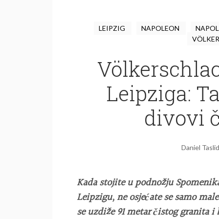
LEIPZIG
NAPOLEON
NAPOL
VÖLKE
Völkerschla
Leipziga: 
divovi 
Daniel Tasli
Kada stojite u podnožju Spomenik
Leipzigu, ne osjećate se samo mal
se uzdiže 91 metar čistog granita i