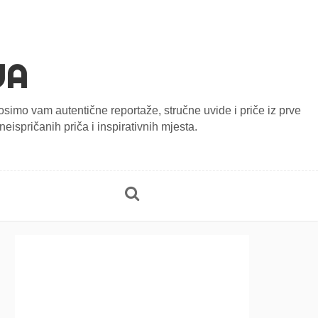
JA
onosimo vam autentične reportaže, stručne uvide i priče iz prve
eispričanih priča i inspirativnih mjesta.