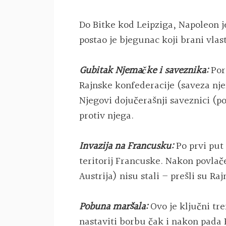
Do Bitke kod Leipziga, Napoleon j
postao je bjegunac koji brani vlast
Gubitak Njemačke i saveznika:
Por
Rajnske konfederacije (saveza nj
Njegovi dojučerašnji saveznici (p
protiv njega.
Invazija na Francusku:
Po prvi put 
teritorij Francuske. Nakon povlače
Austrija) nisu stali – prešli su Raj
Pobuna maršala:
Ovo je ključni tr
nastaviti borbu čak i nakon pada P