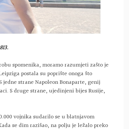
813.
trobu spomenika, moramo razumjeti zašto je
 Leipziga postala su poprište onoga što
 S jedne strane Napoleon Bonaparte, genij
aci. S druge strane, ujedinjeni bijes Rusije,
00.000 vojnika sudarilo se u blatnjavom
 Kada se dim razišao, na polju je ležalo preko