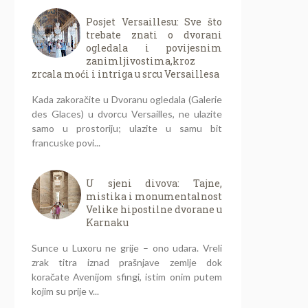
Posjet Versaillesu: Sve što
trebate znati o dvorani
ogledala i povijesnim
zanimljivostima,kroz
zrcala moći i intriga u srcu Versaillesa
Kada zakoračite u Dvoranu ogledala (Galerie
des Glaces) u dvorcu Versailles, ne ulazite
samo u prostoriju; ulazite u samu bit
francuske povi...
U sjeni divova: Tajne,
mistika i monumentalnost
Velike hipostilne dvorane u
Karnaku
Sunce u Luxoru ne grije – ono udara. Vreli
zrak titra iznad prašnjave zemlje dok
koračate Avenijom sfingi, istim onim putem
kojim su prije v...