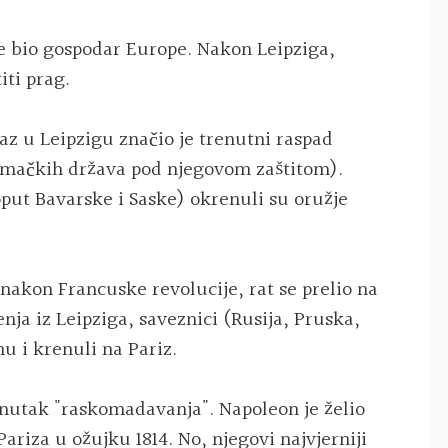
e bio gospodar Europe. Nakon Leipziga,
iti prag.
az u Leipzigu značio je trenutni raspad
emačkih država pod njegovom zaštitom).
oput Bavarske i Saske) okrenuli su oružje
nakon Francuske revolucije, rat se prelio na
nja iz Leipziga, saveznici (Rusija, Pruska,
nu i krenuli na Pariz.
enutak "raskomadavanja". Napoleon je želio
ariza u ožujku 1814. No, njegovi najvjerniji