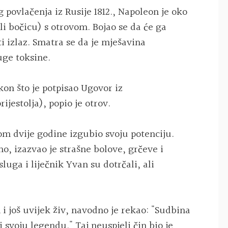
 povlačenja iz Rusije 1812., Napoleon je oko
li bočicu) s otrovom. Bojao se da će ga
ti izlaz. Smatra se da je mješavina
uge toksine.
kon što je potpisao Ugovor iz
ijestolja), popio je otrov.
om dvije godine izgubio svoju potenciju.
o, izazvao je strašne bolove, grčeve i
luga i liječnik Yvan su dotrčali, ali
 i još uvijek živ, navodno je rekao: "Sudbina
ti svoju legendu." Taj neuspjeli čin bio je