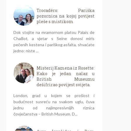
Trocadéro: Pariška
pozornica na kojoj povijest
pleše s mistikom
Dok stojite na mramornom platou Palais de
Chaillot, a vjetar s Seine donosi miris
pečenih kestena i pariškog asfalta, shvaćate
jedno: niste ...
Misterij Kamena iz Rosette:
Kako je jedan nalaz u
British Museumu
dešifrirao povijest svijeta.
London, grad u kojem se prošlost i
budućnost susreću na svakom uglu, čuva
jednu od najimpresivnijih riznica
čovječanstva – British Museum. D...