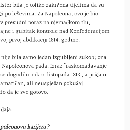
lster bila je toliko zakrčena tijelima da su
eći po leševima. Za Napoleona, ovo je bio
gov presudni poraz na njemačkom tlu,
 Rajne i gubitak kontrole nad Konfederacijom
voj prvoj abdikaciji 1814. godine.
 nije bila samo jedan izgubljeni sukob; ona
ata Napoleonova pada. Izraz "raskomadavanje
se dogodilo nakon listopada 1813., a priča o
dramatičan, ali neuspješan pokušaj
io da je sve gotovo.
ađaja.
apoleonovu karijeru?