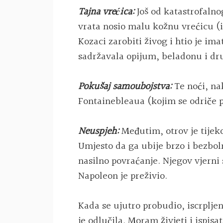
Tajna vrećica:
Još od katastrofalnog
vrata nosio malu kožnu vrećicu (i
Kozaci zarobiti živog i htio je ima
sadržavala opijum, beladonu i dr
Pokušaj samoubojstva:
Te noći, na
Fontainebleaua (kojim se odriče pr
Neuspjeh:
Međutim, otrov je tijek
Umjesto da ga ubije brzo i bezboln
nasilno povraćanje. Njegov vjerni s
Napoleon je preživio.
Kada se ujutro probudio, iscrpljen
je odlučila. Moram živjeti i ispisa