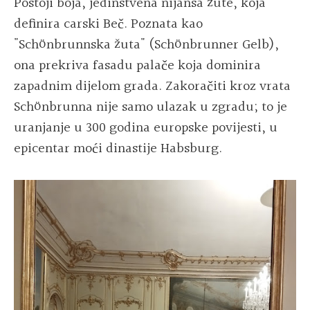
Postoji boja, jedinstvena nijansa žute, koja
definira carski Beč. Poznata kao
"Schönbrunnska žuta" (Schönbrunner Gelb),
ona prekriva fasadu palače koja dominira
zapadnim dijelom grada. Zakoračiti kroz vrata
Schönbrunna nije samo ulazak u zgradu; to je
uranjanje u 300 godina europske povijesti, u
epicentar moći dinastije Habsburg.