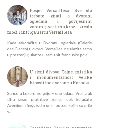
Posjet Versaillesu: Sve što
trebate znati o dvorani
ogledala i povijesnim
zanimljivostima,kroz zrcala
moći i intriga u srcu Versaillesa
Kada zakoračite u Dvoranu ogledala (Galerie
des Glaces) u dvorcu Versailles, ne ulazite samo
u prostoriju; ulazite u samu bit francuske povi...
U sjeni divova: Tajne, mistika
i monumentalnost Velike
hipostilne dvorane u Karnaku
Sunce u Luxoru ne grije – ono udara. Vreli zrak
titra iznad prašnjave zemlje dok koračate
Avenijom sfingi, istim onim putem kojim su prije
v...