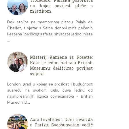
Trocadéro: Pariška pozornica
na kojoj povijest pleše s
mistikom
Dok stojite na mramornom platou Palais de
Chaillot, a vjetar s Seine donosi miris pečenih
kestena i pariškog asfalta, shvaćate jedno: niste
...
Misterij Kamena iz Rosette:
Kako je jedan nalaz u British
Museumu dešifrirao povijest
svijeta.
London, grad u kojem se prošlost i budućnost
susreću na svakom uglu, čuva jednu od
najimpresivnijih riznica čovječanstva – British
Museum. D...
Aura Invalides i Dom invalida
u Parizu: Sveobuhvatan vodič