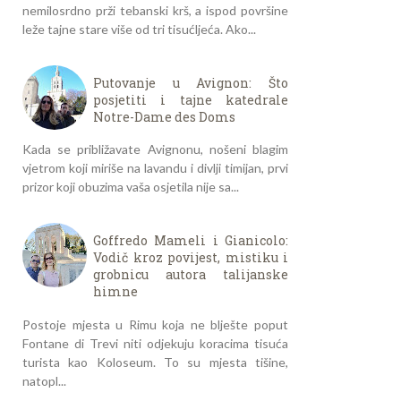
nemilosrdno prži tebanski krš, a ispod površine
leže tajne stare više od tri tisućljeća. Ako...
Putovanje u Avignon: Što
posjetiti i tajne katedrale
Notre-Dame des Doms
Kada se približavate Avignonu, nošeni blagim
vjetrom koji miriše na lavandu i divlji timijan, prvi
prizor koji obuzima vaša osjetila nije sa...
Goffredo Mameli i Gianicolo:
Vodič kroz povijest, mistiku i
grobnicu autora talijanske
himne
Postoje mjesta u Rimu koja ne blješte poput
Fontane di Trevi niti odjekuju koracima tisuća
turista kao Koloseum. To su mjesta tišine,
natopl...