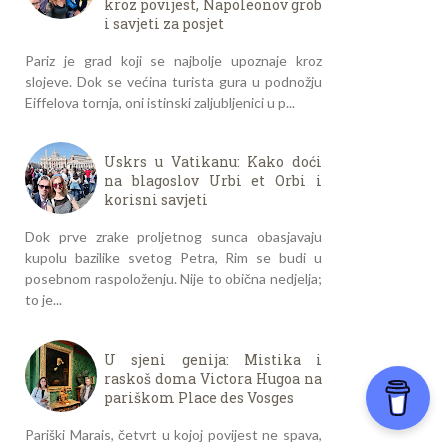
kroz povijest, Napoleonov grob
i savjeti za posjet
Pariz je grad koji se najbolje upoznaje kroz
slojeve. Dok se većina turista gura u podnožju
Eiffelova tornja, oni istinski zaljubljenici u p...
Uskrs u Vatikanu: Kako doći
na blagoslov Urbi et Orbi i
korisni savjeti
Dok prve zrake proljetnog sunca obasjavaju
kupolu bazilike svetog Petra, Rim se budi u
posebnom raspoloženju. Nije to obična nedjelja;
to je...
U sjeni genija: Mistika i
raskoš doma Victora Hugoa na
pariškom Place des Vosges
Pariški Marais, četvrt u kojoj povijest ne spava,