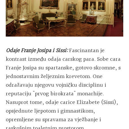
Odaje Franje Josipa i Sissi:
Fascinantan je
kontrast između odaja carskog para. Sobe cara
Franje Josipa su spartanske, gotovo skromne, s
jednostavnim željeznim krevetom. One
odražavaju njegovu vojničku disciplinu i
reputaciju "prvog birokrata" monarhije.
Nasuprot tome, odaje carice Elizabete (Sissi),
opsjednute ljepotom i gimnastikom,
opremljene su spravama za vježbanje i
raskošnim toaletnim prostorom.