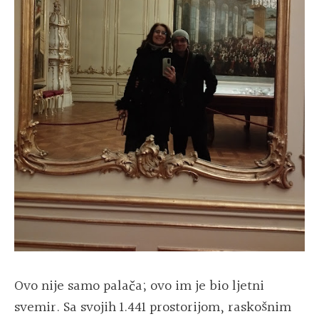
Ovo nije samo palača; ovo im je bio ljetni
svemir. Sa svojih 1.441 prostorijom, raskošnim