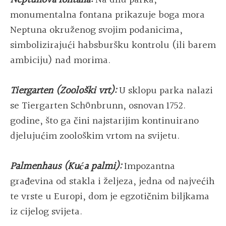
Neptunova fontana:
Na dnu parka,
monumentalna fontana prikazuje boga mora
Neptuna okruženog svojim podanicima,
simbolizirajući habsburšku kontrolu (ili barem
ambiciju) nad morima.
Tiergarten (Zoološki vrt):
U sklopu parka nalazi
se Tiergarten Schönbrunn, osnovan 1752.
godine, što ga čini najstarijim kontinuirano
djelujućim zoološkim vrtom na svijetu.
Palmenhaus (Kuća palmi):
Impozantna
građevina od stakla i željeza, jedna od najvećih
te vrste u Europi, dom je egzotičnim biljkama
iz cijelog svijeta.