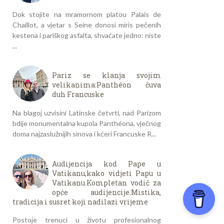
Dok stojite na mramornom platou Palais de
Chaillot, a vjetar s Seine donosi miris pečenih
kestena i pariškog asfalta, shvaćate jedno: niste
...
Pariz se klanja svojim
velikanima:Panthéon čuva
duh Francuske
Na blagoj uzvisini Latinske četvrti, nad Parizom
bdije monumentalna kupola Panthéona, vječnog
doma najzaslužnijih sinova i kćeri Francuske R...
Audijencija kod Pape u
Vatikanu,kako vidjeti Papu u
Vatikanu.Kompletan vodič za
opće audijencije.Mistika,
tradicija i susret koji nadilazi vrijeme
Postoje trenuci u životu profesionalnog