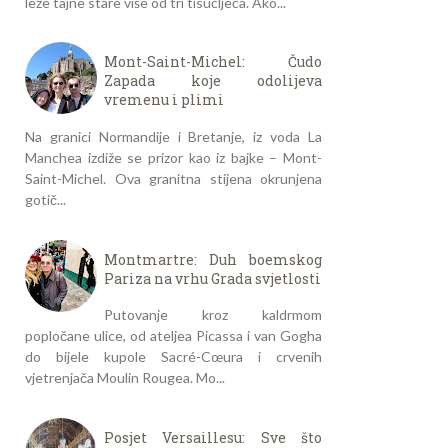
leže tajne stare više od tri tisućljeća. Ako...
Mont-Saint-Michel: Čudo
Zapada koje odolijeva
vremenu i plimi
Na granici Normandije i Bretanje, iz voda La
Manchea izdiže se prizor kao iz bajke – Mont-
Saint-Michel. Ova granitna stijena okrunjena
gotič...
Montmartre: Duh boemskog
Pariza na vrhu Grada svjetlosti
Putovanje kroz kaldrmom
popločane ulice, od ateljea Picassa i van Gogha
do bijele kupole Sacré-Cœura i crvenih
vjetrenjača Moulin Rougea. Mo...
Posjet Versaillesu: Sve što