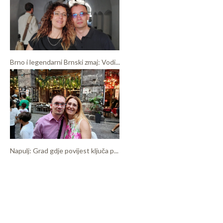
Brno i legendarni Brnski zmaj: Vodi...
Napulj: Grad gdje povijest ključa p...