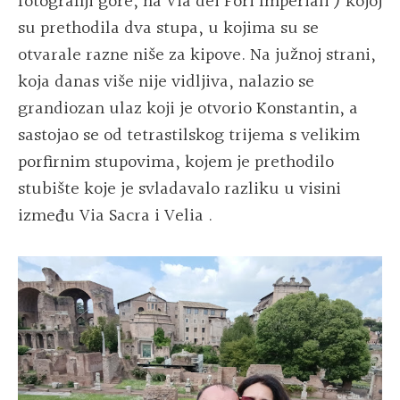
fotografiji gore, na Via dei Fori Imperiali ) kojoj
su prethodila dva stupa, u kojima su se
otvarale razne niše za kipove. Na južnoj strani,
koja danas više nije vidljiva, nalazio se
grandiozan ulaz koji je otvorio Konstantin, a
sastojao se od tetrastilskog trijema s velikim
porfirnim stupovima, kojem je prethodilo
stubište koje je svladavalo razliku u visini
između Via Sacra i Velia .