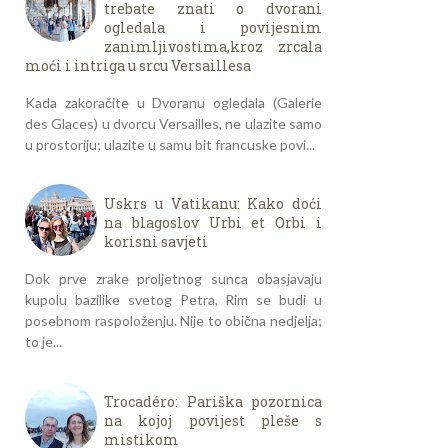
trebate znati o dvorani
ogledala i povijesnim
zanimljivostima,kroz zrcala
moći i intriga u srcu Versaillesa
Kada zakoračite u Dvoranu ogledala (Galerie
des Glaces) u dvorcu Versailles, ne ulazite samo
u prostoriju; ulazite u samu bit francuske povi...
Uskrs u Vatikanu: Kako doći
na blagoslov Urbi et Orbi i
korisni savjeti
Dok prve zrake proljetnog sunca obasjavaju
kupolu bazilike svetog Petra, Rim se budi u
posebnom raspoloženju. Nije to obična nedjelja;
to je...
Trocadéro: Pariška pozornica
na kojoj povijest pleše s
mistikom