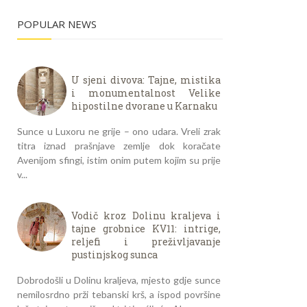
POPULAR NEWS
U sjeni divova: Tajne, mistika
i monumentalnost Velike
hipostilne dvorane u Karnaku
Sunce u Luxoru ne grije – ono udara. Vreli zrak
titra iznad prašnjave zemlje dok koračate
Avenijom sfingi, istim onim putem kojim su prije
v...
Vodič kroz Dolinu kraljeva i
tajne grobnice KV11: intrige,
reljefi i preživljavanje
pustinjskog sunca
Dobrodošli u Dolinu kraljeva, mjesto gdje sunce
nemilosrdno prži tebanski krš, a ispod površine