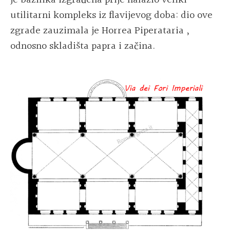
je bazilika izgrađena prije nalazio veliki
utilitarni kompleks iz flavijevog doba: dio ove
zgrade zauzimala je Horrea Piperataria ,
odnosno skladišta papra i začina.