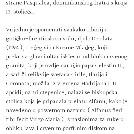
strane Pasqualea, dominikanskog fratra s kraja
13. stoljeća.
Vrijedno je spomenuti svakako ciborij u
gotičko-firentinskom stilu, djelo Deodata
(1294.), trećeg sina Kuzme Mlađeg, koji
prekriva glavni oltar isklesan od bloka crvenog
granita, koji je ovdje naručio papa Celestin II.,
a sadrži relikvije svetaca Cirile, Ilarija i
Coronata, možda iz vremena Hadrijana I. U
apsidi, na tri stepenice, nalazi se biskupska
stolica koja je pripadala prelatu Alfanu, kako je
navedeno u posvetnom natpisu ( Alfanus fieri
tibi fecit Virgo Maria ), s naslonima za ruke u
obliku lava i crvenim porfirnim diskom na