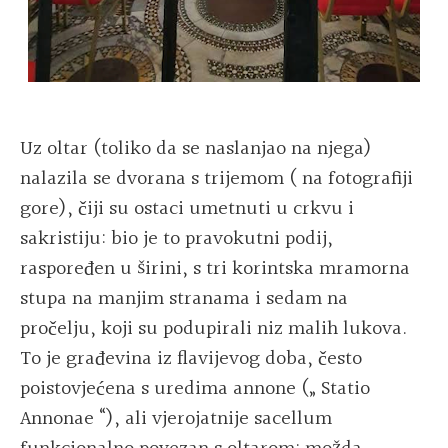
Uz oltar (toliko da se naslanjao na njega)
nalazila se dvorana s trijemom ( na fotografiji
gore), čiji su ostaci umetnuti u crkvu i
sakristiju: bio je to pravokutni podij,
raspoređen u širini, s tri korintska mramorna
stupa na manjim stranama i sedam na
pročelju, koji su podupirali niz malih lukova.
To je građevina iz flavijevog doba, često
poistovjećena s uredima annone („ Statio
Annonae “), ali vjerojatnije sacellum