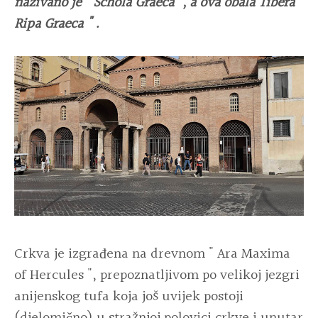
nazivano je " Schola Graeca ", a ova obala Tibera "
Ripa Graeca " .
Crkva je izgrađena na drevnom " Ara Maxima
of Hercules ", prepoznatljivom po velikoj jezgri
anijenskog tufa koja još uvijek postoji
(djelomično) u stražnjoj polovici crkve i unutar