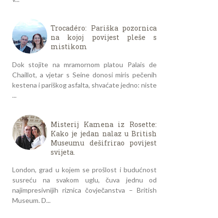
Trocadéro: Pariška pozornica
na kojoj povijest pleše s
mistikom
Dok stojite na mramornom platou Palais de
Chaillot, a vjetar s Seine donosi miris pečenih
kestena i pariškog asfalta, shvaćate jedno: niste
...
Misterij Kamena iz Rosette:
Kako je jedan nalaz u British
Museumu dešifrirao povijest
svijeta.
London, grad u kojem se prošlost i budućnost
susreću na svakom uglu, čuva jednu od
najimpresivnijih riznica čovječanstva – British
Museum. D...