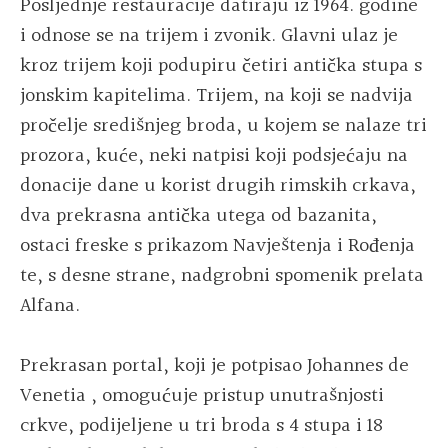
Posljednje restauracije datiraju iz 1964. godine
i odnose se na trijem i zvonik. Glavni ulaz je
kroz trijem koji podupiru četiri antička stupa s
jonskim kapitelima. Trijem, na koji se nadvija
pročelje središnjeg broda, u kojem se nalaze tri
prozora, kuće, neki natpisi koji podsjećaju na
donacije dane u korist drugih rimskih crkava,
dva prekrasna antička utega od bazanita,
ostaci freske s prikazom Navještenja i Rođenja
te, s desne strane, nadgrobni spomenik prelata
Alfana.
Prekrasan portal, koji je potpisao Johannes de
Venetia , omogućuje pristup unutrašnjosti
crkve, podijeljene u tri broda s 4 stupa i 18