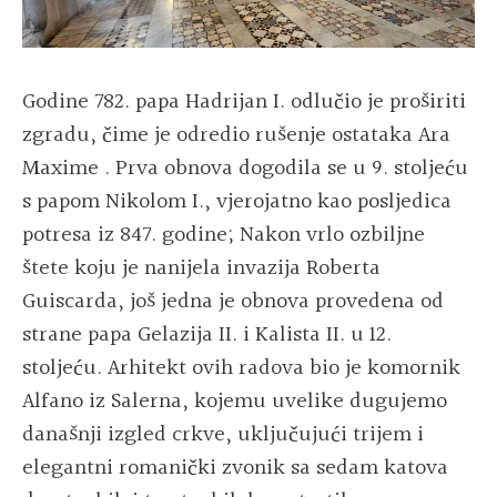
Godine 782. papa Hadrijan I. odlučio je proširiti
zgradu, čime je odredio rušenje ostataka Ara
Maxime . Prva obnova dogodila se u 9. stoljeću
s papom Nikolom I., vjerojatno kao posljedica
potresa iz 847. godine; Nakon vrlo ozbiljne
štete koju je nanijela invazija Roberta
Guiscarda, još jedna je obnova provedena od
strane papa Gelazija II. i Kalista II. u 12.
stoljeću. Arhitekt ovih radova bio je komornik
Alfano iz Salerna, kojemu uvelike dugujemo
današnji izgled crkve, uključujući trijem i
elegantni romanički zvonik sa sedam katova