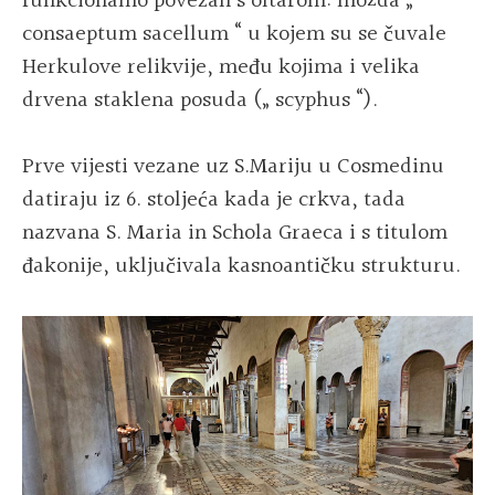
funkcionalno povezan s oltarom: možda „
consaeptum sacellum “ u kojem su se čuvale
Herkulove relikvije, među kojima i velika
drvena staklena posuda („ scyphus “).
Prve vijesti vezane uz S.Mariju u Cosmedinu
datiraju iz 6. stoljeća kada je crkva, tada
nazvana S. Maria in Schola Graeca i s titulom
đakonije, uključivala kasnoantičku strukturu.