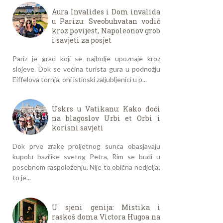
Aura Invalides i Dom invalida
u Parizu: Sveobuhvatan vodič
kroz povijest, Napoleonov grob
i savjeti za posjet
Pariz je grad koji se najbolje upoznaje kroz
slojeve. Dok se većina turista gura u podnožju
Eiffelova tornja, oni istinski zaljubljenici u p...
Uskrs u Vatikanu: Kako doći
na blagoslov Urbi et Orbi i
korisni savjeti
Dok prve zrake proljetnog sunca obasjavaju
kupolu bazilike svetog Petra, Rim se budi u
posebnom raspoloženju. Nije to obična nedjelja;
to je...
U sjeni genija: Mistika i
raskoš doma Victora Hugoa na