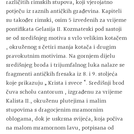
različitih rimskih stupova, koji vjerojatno
potječu iz raznih antičkih građevina. Kapiteli
su također rimski, osim 5 izvedenih za vrijeme
pontifikata Gelasija II. Kozmateski pod sastoji
se od središnjeg motiva s vrlo velikim kotačem
, okruženog s četiri manja kotača i drugim
pravokutnim motivima. Na gornjem dijelu
središnjeg broda i trijumfalnog luka nalaze se
fragmenti antičkih fresaka iz 8. i 9. stoljeća
koje prikazuju „ Krista i svece “. Središnji brod
čuva scholu cantorum , izgrađenu za vrijeme
Kalista II., okruženu plutejima i malim
stupovima s dragocjenim mramornim
oblogama, dok je uskrsna svijeća, koja počiva
na malom mramornom lavu, potpisana od