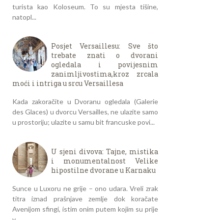
turista kao Koloseum. To su mjesta tišine,
natopl...
Posjet Versaillesu: Sve što
trebate znati o dvorani
ogledala i povijesnim
zanimljivostima,kroz zrcala
moći i intriga u srcu Versaillesa
Kada zakoračite u Dvoranu ogledala (Galerie
des Glaces) u dvorcu Versailles, ne ulazite samo
u prostoriju; ulazite u samu bit francuske povi...
U sjeni divova: Tajne, mistika
i monumentalnost Velike
hipostilne dvorane u Karnaku
Sunce u Luxoru ne grije – ono udara. Vreli zrak
titra iznad prašnjave zemlje dok koračate
Avenijom sfingi, istim onim putem kojim su prije
v...