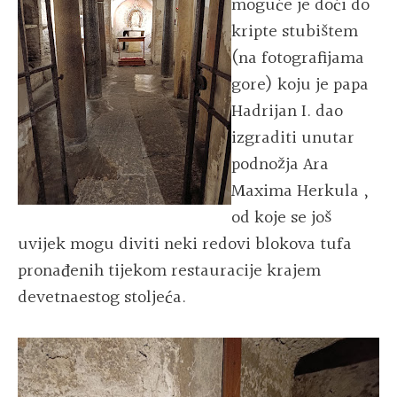
moguće je doći do
kripte stubištem
(na fotografijama
gore) koju je papa
Hadrijan I. dao
izgraditi unutar
podnožja Ara
Maxima Herkula ,
od koje se još
uvijek mogu diviti neki redovi blokova tufa
pronađenih tijekom restauracije krajem
devetnaestog stoljeća.