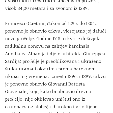
dvostrukih i trostrukih lancetastih prozora,
visok 34,20 metara i sa zvonom iz 1289.
Francesco Caetani, đakon od 1295. do 1304.,
ponovno je obnovio crkvu, vjerojatno joj dajući
novo pročelje. Godine 1718. crkva je doživjela
radikalnu obnovu na zahtjev kardinala
Annibalea Albanija i djelo arhitekta Giuseppea
Sardija: pročelje je preoblikovana i ukrašeno
štukaturama i okvirima prema baroknom
ukusu tog vremena. Između 1896. i 1899. crkvu
je ponovno obnovio Giovanni Battista
Giovenale, koji, kako bi obnovio drevno
pročelje, nije oklijevao uništiti ono iz
osamnaestog stoljeća, barokno i vrlo lijepo.