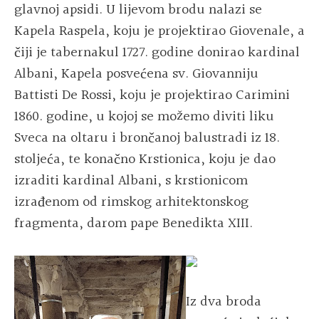
glavnoj apsidi. U lijevom brodu nalazi se
Kapela Raspela, koju je projektirao Giovenale, a
čiji je tabernakul 1727. godine donirao kardinal
Albani, Kapela posvećena sv. Giovanniju
Battisti De Rossi, koju je projektirao Carimini
1860. godine, u kojoj se možemo diviti liku
Sveca na oltaru i brončanoj balustradi iz 18.
stoljeća, te konačno Krstionica, koju je dao
izraditi kardinal Albani, s krstionicom
izrađenom od rimskog arhitektonskog
fragmenta, darom pape Benedikta XIII.
Iz dva broda