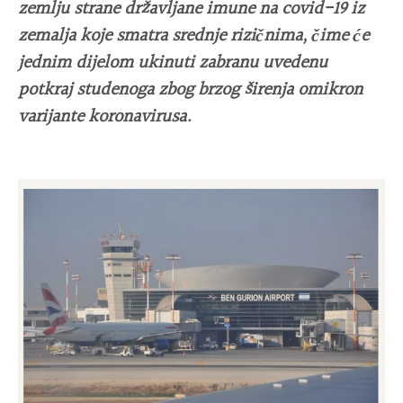
zemlju strane državljane imune na covid-19 iz
zemalja koje smatra srednje rizičnima, čime će
jednim dijelom ukinuti zabranu uvedenu
potkraj studenoga zbog brzog širenja omikron
varijante koronavirusa.