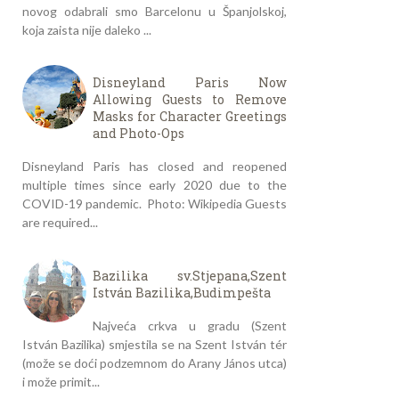
novog odabrali smo Barcelonu u Španjolskoj,
koja zaista nije daleko ...
Disneyland Paris Now
Allowing Guests to Remove
Masks for Character Greetings
and Photo-Ops
Disneyland Paris has closed and reopened
multiple times since early 2020 due to the
COVID-19 pandemic. Photo: Wikipedia Guests
are required...
Bazilika sv.Stjepana,Szent
István Bazilika,Budimpešta
Najveća crkva u gradu (Szent
István Bazilika) smjestila se na Szent István tér
(može se doći podzemnom do Arany János utca)
i može primit...