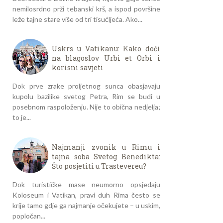
nemilosrdno prži tebanski krš, a ispod površine
leže tajne stare više od tri tisućljeća. Ako...
Uskrs u Vatikanu: Kako doći
na blagoslov Urbi et Orbi i
korisni savjeti
Dok prve zrake proljetnog sunca obasjavaju
kupolu bazilike svetog Petra, Rim se budi u
posebnom raspoloženju. Nije to obična nedjelja;
to je...
Najmanji zvonik u Rimu i
tajna soba Svetog Benedikta:
Što posjetiti u Trastevereu?
Dok turističke mase neumorno opsjedaju
Koloseum i Vatikan, pravi duh Rima često se
krije tamo gdje ga najmanje očekujete – u uskim,
popločan...