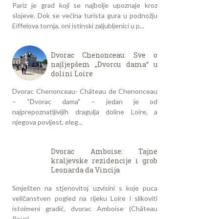
Pariz je grad koji se najbolje upoznaje kroz
slojeve. Dok se većina turista gura u podnožju
Eiffelova tornja, oni istinski zaljubljenici u p...
Dvorac Chenonceau: Sve o
najljepšem „Dvorcu dama“ u
dolini Loire
Dvorac Chenonceau- Château de Chenonceau
– “Dvorac dama” – jedan je od
najprepoznatljivijih dragulja doline Loire, a
njegova povijest, eleg...
Dvorac Amboise: Tajne
kraljevske rezidencije i grob
Leonarda da Vincija
Smješten na stjenovitoj uzvisini s koje puca
veličanstven pogled na rijeku Loire i slikoviti
istoimeni gradić, dvorac Amboise (Château
Royal...