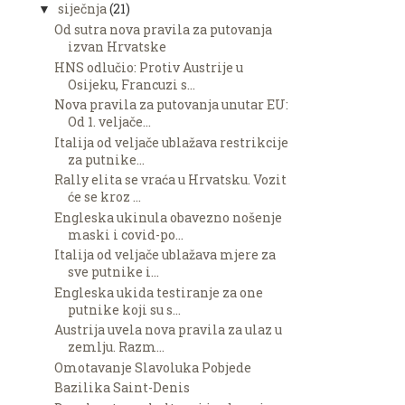
siječnja
(21)
▼
Od sutra nova pravila za putovanja
izvan Hrvatske
HNS odlučio: Protiv Austrije u
Osijeku, Francuzi s...
Nova pravila za putovanja unutar EU:
Od 1. veljače...
Italija od veljače ublažava restrikcije
za putnike...
Rally elita se vraća u Hrvatsku. Vozit
će se kroz ...
Engleska ukinula obavezno nošenje
maski i covid-po...
Italija od veljače ublažava mjere za
sve putnike i...
Engleska ukida testiranje za one
putnike koji su s...
Austrija uvela nova pravila za ulaz u
zemlju. Razm...
Omotavanje Slavoluka Pobjede
Bazilika Saint-Denis