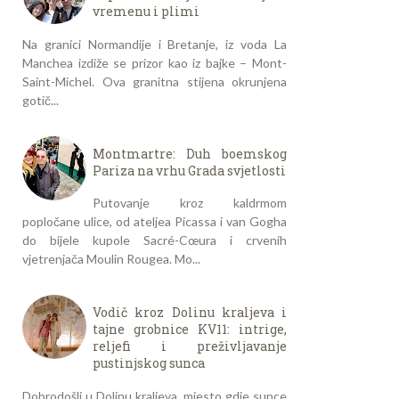
vremenu i plimi
Na granici Normandije i Bretanje, iz voda La
Manchea izdiže se prizor kao iz bajke – Mont-
Saint-Michel. Ova granitna stijena okrunjena
gotič...
Montmartre: Duh boemskog
Pariza na vrhu Grada svjetlosti
Putovanje kroz kaldrmom
popločane ulice, od ateljea Picassa i van Gogha
do bijele kupole Sacré-Cœura i crvenih
vjetrenjača Moulin Rougea. Mo...
Vodič kroz Dolinu kraljeva i
tajne grobnice KV11: intrige,
reljefi i preživljavanje
pustinjskog sunca
Dobrodošli u Dolinu kraljeva, mjesto gdje sunce