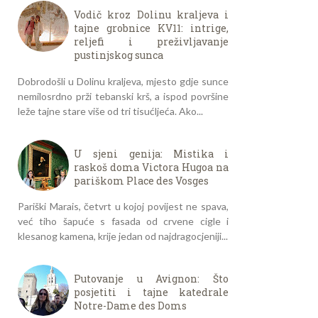
Vodič kroz Dolinu kraljeva i
tajne grobnice KV11: intrige,
reljefi i preživljavanje
pustinjskog sunca
Dobrodošli u Dolinu kraljeva, mjesto gdje sunce
nemilosrdno prži tebanski krš, a ispod površine
leže tajne stare više od tri tisućljeća. Ako...
U sjeni genija: Mistika i
raskoš doma Victora Hugoa na
pariškom Place des Vosges
Pariški Marais, četvrt u kojoj povijest ne spava,
već tiho šapuće s fasada od crvene cigle i
klesanog kamena, krije jedan od najdragocjeniji...
Putovanje u Avignon: Što
posjetiti i tajne katedrale
Notre-Dame des Doms