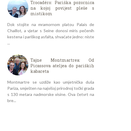
Trocadéro: Pariška pozornica
na kojoj povijest pleše s
mistikom
Dok stojite na mramornom platou Palais de
Chaillot, a vjetar s Seine donosi miris pečenih
kestena i pariškog asfalta, shvaćate jedno: niste
...
Tajne Montmartrea: Od
Picassova ateljea do pariških
kabareta
Montmartre se uzdiže kao umjetnička duša
Pariza, smješten na najvišoj prirodnoj točki grada
s 130 metara nadmorske visine. Ova četvrt na
bre...