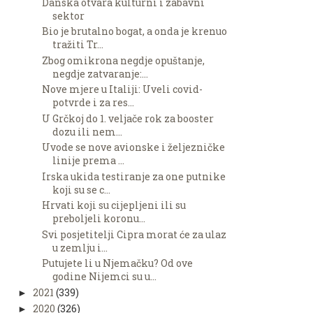
Danska otvara kulturni i zabavni
sektor
Bio je brutalno bogat, a onda je krenuo
tražiti Tr...
Zbog omikrona negdje opuštanje,
negdje zatvaranje:...
Nove mjere u Italiji: Uveli covid-
potvrde i za res...
U Grčkoj do 1. veljače rok za booster
dozu ili nem...
Uvode se nove avionske i željezničke
linije prema ...
Irska ukida testiranje za one putnike
koji su se c...
Hrvati koji su cijepljeni ili su
preboljeli koronu...
Svi posjetitelji Cipra morat će za ulaz
u zemlju i...
Putujete li u Njemačku? Od ove
godine Nijemci su u...
2021
(339)
►
2020
(326)
►