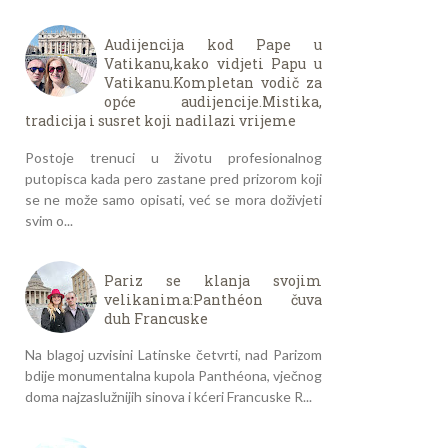
Audijencija kod Pape u
Vatikanu,kako vidjeti Papu u
Vatikanu.Kompletan vodič za
opće audijencije.Mistika,
tradicija i susret koji nadilazi vrijeme
Postoje trenuci u životu profesionalnog
putopisca kada pero zastane pred prizorom koji
se ne može samo opisati, već se mora doživjeti
svim o...
Pariz se klanja svojim
velikanima:Panthéon čuva
duh Francuske
Na blagoj uzvisini Latinske četvrti, nad Parizom
bdije monumentalna kupola Panthéona, vječnog
doma najzaslužnijih sinova i kćeri Francuske R...