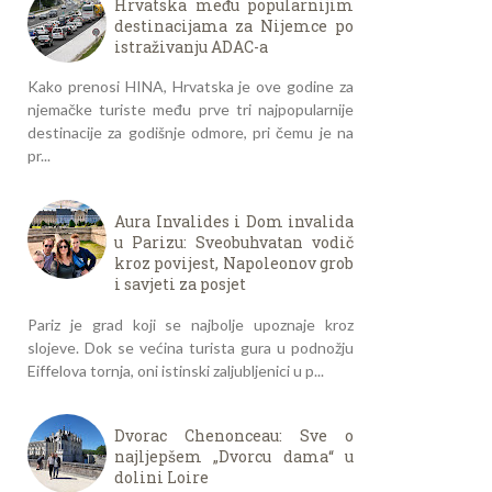
Hrvatska među popularnijim
destinacijama za Nijemce po
istraživanju ADAC-a
Kako prenosi HINA, Hrvatska je ove godine za
njemačke turiste među prve tri najpopularnije
destinacije za godišnje odmore, pri čemu je na
pr...
Aura Invalides i Dom invalida
u Parizu: Sveobuhvatan vodič
kroz povijest, Napoleonov grob
i savjeti za posjet
Pariz je grad koji se najbolje upoznaje kroz
slojeve. Dok se većina turista gura u podnožju
Eiffelova tornja, oni istinski zaljubljenici u p...
Dvorac Chenonceau: Sve o
najljepšem „Dvorcu dama“ u
dolini Loire