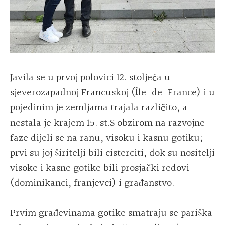
Javila se u prvoj polovici 12. stoljeća u
sjeverozapadnoj Francuskoj (Île-de-France) i u
pojedinim je zemljama trajala različito, a
nestala je krajem 15. st.S obzirom na razvojne
faze dijeli se na ranu, visoku i kasnu gotiku;
prvi su joj širitelji bili cisterciti, dok su nositelji
visoke i kasne gotike bili prosjački redovi
(dominikanci, franjevci) i građanstvo.
Prvim građevinama gotike smatraju se pariška