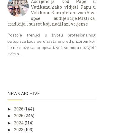
Audijencija kod Pape u
Vatikanu,kako vidjeti Papu u
Vatikanu.Kompletan vodič za
opće audijencije.Mistika,
tradicija i susret koji nadilazi vrijeme
Postoje trenuci u životu profesionalnog
putopisca kada pero zastane pred prizorom koji
se ne može samo opisati, već se mora doživjeti
svim o...
NEWS ARCHIVE
2026
(144)
►
2025
(246)
►
2024
(114)
►
2023
(103)
►