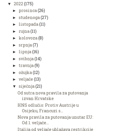
2022
(175)
▼
prosinca
(26)
►
studenoga
(27)
►
listopada
(11)
►
rujna
(11)
►
kolovoza
(8)
►
srpnja
(7)
►
lipnja
(16)
►
svibnja
(14)
►
travnja
(9)
►
ožujka
(12)
►
veljače
(13)
►
siječnja
(21)
▼
Od sutra nova pravila za putovanja
izvan Hrvatske
HNS odlučio: Protiv Austrije u
Osijeku, Francuzi s...
Nova pravila za putovanja unutar EU:
Od 1. veljače...
Italija od veljače ublažava restrikcije