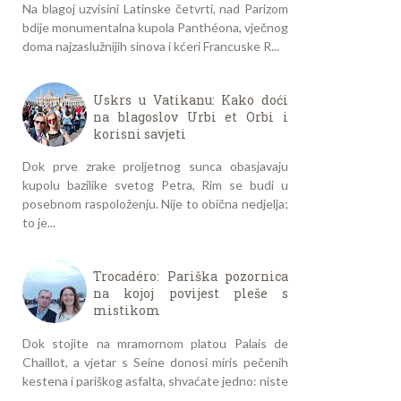
Na blagoj uzvisini Latinske četvrti, nad Parizom
bdije monumentalna kupola Panthéona, vječnog
doma najzaslužnijih sinova i kćeri Francuske R...
Uskrs u Vatikanu: Kako doći
na blagoslov Urbi et Orbi i
korisni savjeti
Dok prve zrake proljetnog sunca obasjavaju
kupolu bazilike svetog Petra, Rim se budi u
posebnom raspoloženju. Nije to obična nedjelja;
to je...
Trocadéro: Pariška pozornica
na kojoj povijest pleše s
mistikom
Dok stojite na mramornom platou Palais de
Chaillot, a vjetar s Seine donosi miris pečenih
kestena i pariškog asfalta, shvaćate jedno: niste
...