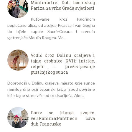
Montmartre: Duh boemskog
Pariza na vrhu Grada svjetlosti
Putovanje kroz kaldrmom
popločane ulice, od ateljea Picassa i van Gogha
do bijele kupole Sacré-Cœura i crvenih
vjetrenjača Moulin Rougea. Mo...
Vodič kroz Dolinu kraljeva i
tajne grobnice KV11: intrige,
reljefi i preživljavanje
pustinjskog sunca
Dobrodošli u Dolinu kraljeva, mjesto gdje sunce
nemilosrdno prži tebanski krš, a ispod površine
leže tajne stare više od tri tisućljeća. Ako...
Pariz se klanja svojim
velikanima:Panthéon čuva
duh Francuske