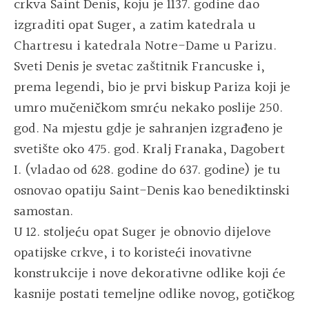
crkva Saint Denis, koju je 1137. godine dao
izgraditi opat Suger, a zatim katedrala u
Chartresu i katedrala Notre-Dame u Parizu.
Sveti Denis je svetac zaštitnik Francuske i,
prema legendi, bio je prvi biskup Pariza koji je
umro mučeničkom smrću nekako poslije 250.
god. Na mjestu gdje je sahranjen izgrađeno je
svetište oko 475. god. Kralj Franaka, Dagobert
I. (vladao od 628. godine do 637. godine) je tu
osnovao opatiju Saint-Denis kao benediktinski
samostan.
U 12. stoljeću opat Suger je obnovio dijelove
opatijske crkve, i to koristeći inovativne
konstrukcije i nove dekorativne odlike koji će
kasnije postati temeljne odlike novog, gotičkog