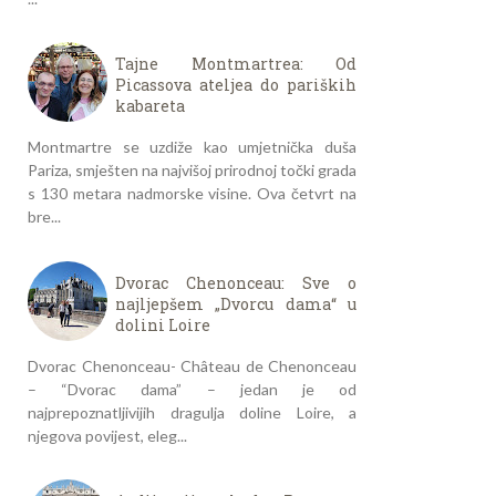
Tajne Montmartrea: Od
Picassova ateljea do pariških
kabareta
Montmartre se uzdiže kao umjetnička duša
Pariza, smješten na najvišoj prirodnoj točki grada
s 130 metara nadmorske visine. Ova četvrt na
bre...
Dvorac Chenonceau: Sve o
najljepšem „Dvorcu dama“ u
dolini Loire
Dvorac Chenonceau- Château de Chenonceau
– “Dvorac dama” – jedan je od
najprepoznatljivijih dragulja doline Loire, a
njegova povijest, eleg...