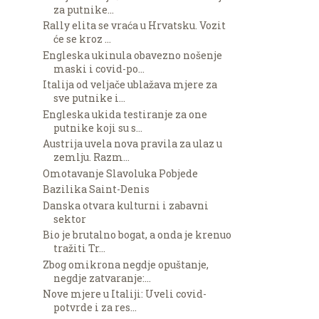
za putnike...
Rally elita se vraća u Hrvatsku. Vozit
će se kroz ...
Engleska ukinula obavezno nošenje
maski i covid-po...
Italija od veljače ublažava mjere za
sve putnike i...
Engleska ukida testiranje za one
putnike koji su s...
Austrija uvela nova pravila za ulaz u
zemlju. Razm...
Omotavanje Slavoluka Pobjede
Bazilika Saint-Denis
Danska otvara kulturni i zabavni
sektor
Bio je brutalno bogat, a onda je krenuo
tražiti Tr...
Zbog omikrona negdje opuštanje,
negdje zatvaranje:...
Nove mjere u Italiji: Uveli covid-
potvrde i za res...