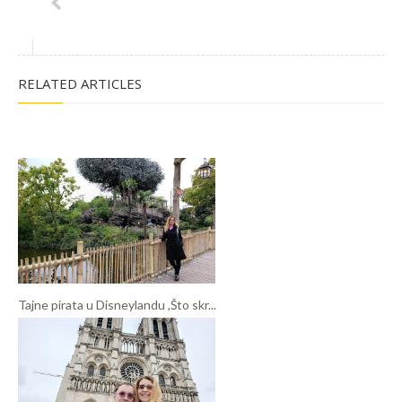
RELATED ARTICLES
Tajne pirata u Disneylandu ,Što skr...