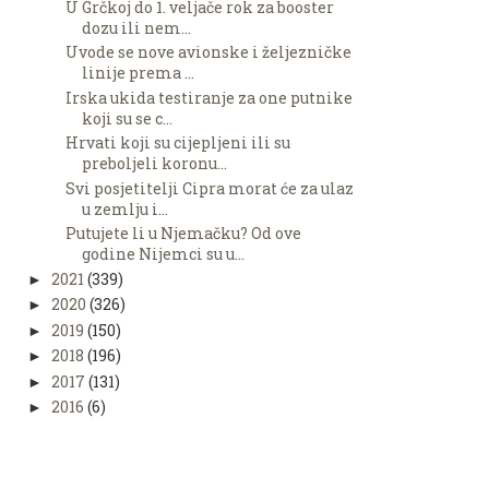
U Grčkoj do 1. veljače rok za booster
dozu ili nem...
Uvode se nove avionske i željezničke
linije prema ...
Irska ukida testiranje za one putnike
koji su se c...
Hrvati koji su cijepljeni ili su
preboljeli koronu...
Svi posjetitelji Cipra morat će za ulaz
u zemlju i...
Putujete li u Njemačku? Od ove
godine Nijemci su u...
2021
(339)
►
2020
(326)
►
2019
(150)
►
2018
(196)
►
2017
(131)
►
2016
(6)
►