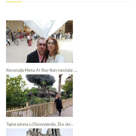
Recenzija Meta AI Ray-Ban naočala: ...
Tajne pirata u Disneylandu ,Što skr...