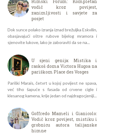
Rimski Forum: Kompletan
vodič kroz povijest,
zanimljivosti i savjete za
posjet
Dok sunce polako izranja iznad brežuljka Eskvilin,
obasjavajući oštre rubove bijelog mramora i
sjenovite lukove, lako je zaboraviti da se na...
U sjeni genija: Mistika i
raskoš doma Victora Hugoa na
pariškom Place des Vosges
Pariški Marais, četvrt u kojoj povijest ne spava,
već tiho šapuće s fasada od crvene cigle i
klesanog kamena, krije jedan od najdragocjeniji...
Goffredo Mameli i Gianicolo:
Vodič kroz povijest, mistiku i
grobnicu autora talijanske
himne