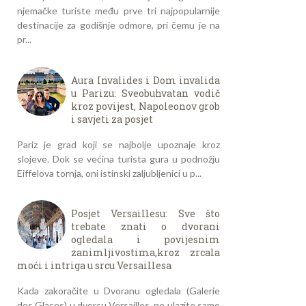
njemačke turiste među prve tri najpopularnije
destinacije za godišnje odmore, pri čemu je na
pr...
Aura Invalides i Dom invalida
u Parizu: Sveobuhvatan vodič
kroz povijest, Napoleonov grob
i savjeti za posjet
Pariz je grad koji se najbolje upoznaje kroz
slojeve. Dok se većina turista gura u podnožju
Eiffelova tornja, oni istinski zaljubljenici u p...
Posjet Versaillesu: Sve što
trebate znati o dvorani
ogledala i povijesnim
zanimljivostima,kroz zrcala
moći i intriga u srcu Versaillesa
Kada zakoračite u Dvoranu ogledala (Galerie
des Glaces) u dvorcu Versailles, ne ulazite samo