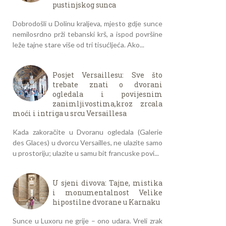
pustinjskog sunca
Dobrodošli u Dolinu kraljeva, mjesto gdje sunce
nemilosrdno prži tebanski krš, a ispod površine
leže tajne stare više od tri tisućljeća. Ako...
Posjet Versaillesu: Sve što
trebate znati o dvorani
ogledala i povijesnim
zanimljivostima,kroz zrcala
moći i intriga u srcu Versaillesa
Kada zakoračite u Dvoranu ogledala (Galerie
des Glaces) u dvorcu Versailles, ne ulazite samo
u prostoriju; ulazite u samu bit francuske povi...
U sjeni divova: Tajne, mistika
i monumentalnost Velike
hipostilne dvorane u Karnaku
Sunce u Luxoru ne grije – ono udara. Vreli zrak