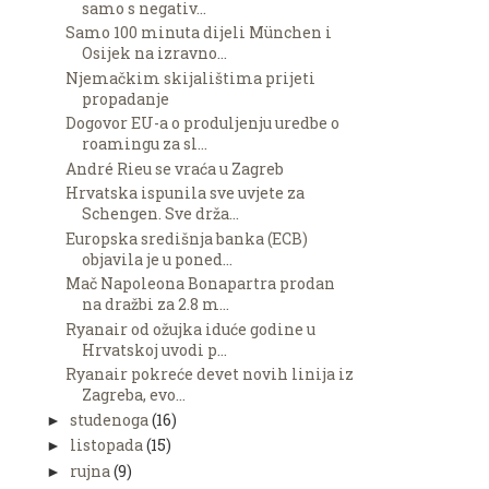
samo s negativ...
Samo 100 minuta dijeli München i
Osijek na izravno...
Njemačkim skijalištima prijeti
propadanje
Dogovor EU-a o produljenju uredbe o
roamingu za sl...
André Rieu se vraća u Zagreb
Hrvatska ispunila sve uvjete za
Schengen. Sve drža...
Europska središnja banka (ECB)
objavila je u poned...
Mač Napoleona Bonapartra prodan
na dražbi za 2.8 m...
Ryanair od ožujka iduće godine u
Hrvatskoj uvodi p...
Ryanair pokreće devet novih linija iz
Zagreba, evo...
studenoga
(16)
►
listopada
(15)
►
rujna
(9)
►