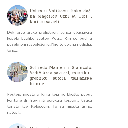
Uskrs u Vatikanu: Kako doći
na blagoslov Urbi et Orbi i
korisni savjeti
Dok prve zrake proljetnog sunca obasjavaju
kupolu bazilike svetog Petra, Rim se budi u
posebnom raspoloženju. Nije to obična nedjelja;
to je...
Goffredo Mameli i Gianicolo:
Vodič kroz povijest, mistiku i
grobnicu autora talijanske
himne
Postoje mjesta u Rimu koja ne blješte poput
Fontane di Trevi niti odjekuju koracima tisuća
turista kao Koloseum. To su mjesta tišine,
natopl...