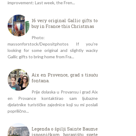
improvement: Last week, the Fren...
16 very original Gallic gifts to
buy in France this Christmas
Photo:
massonforstock/Depositphotos If you're
looking for some original and slightly wacky
Gallic gifts to bring home from Fra...
Aix en Provence, grad s tisuću
fontana.
Prije dolaska u Provansu i grad Aix
en Provance kontaktirao sam ljubazne
djelatnike turističke zajednice koji su mi poslali
poprilično...
Legenda o špilji Sainte Baume
isposničkom boravištu svete