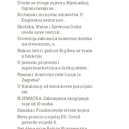
Uvode se stroge mjere u Njemačkoj.
Ograničavaju se...
Britanski ministar zdravstva: U
Engleskoj nema nov...
Škotska, Wales i Sjeverna Irska
uvode nove restrik...
Slovenija zabranila masovne dočeke
na otvorenom, u...
Nakon četiri godine Big Ben se vraća
u funkciju
U javnom prijevozu i
supermarketima u Grčkoj obave...
Ryanair drastično reže linije iz
Zagreba?
U Kataloniji od sutra kreće policijski
sat
NJEMAČKA: Zabranjena okupljanja
više od 10 osoba
Danska i Finska uvode strože mjere
Novo pravilo u cijeloj EU: Covid-
potvrde vrijede 9...
Pet dana prije Božića Nizozemska