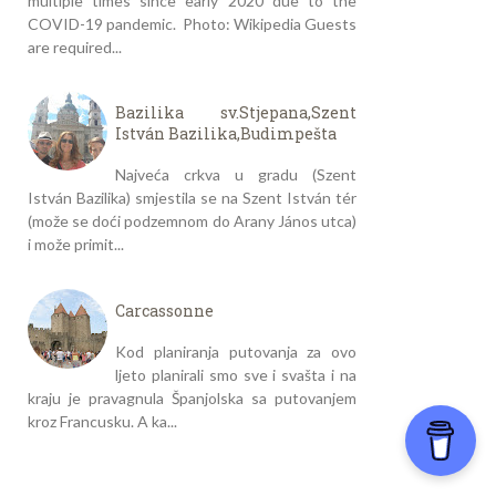
multiple times since early 2020 due to the
COVID-19 pandemic. Photo: Wikipedia Guests
are required...
Bazilika sv.Stjepana,Szent
István Bazilika,Budimpešta
Najveća crkva u gradu (Szent
István Bazilika) smjestila se na Szent István tér
(može se doći podzemnom do Arany János utca)
i može primit...
Carcassonne
Kod planiranja putovanja za ovo
ljeto planirali smo sve i svašta i na
kraju je pravagnula Španjolska sa putovanjem
kroz Francusku. A ka...