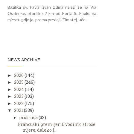
Bazilika sv. Pavla izvan zidina nalazi se na Via
Ostiense, otprilike 2 km od Porta S. Paolo, na
mjestu gdje je, prema predaji, Timotej, uče...
NEWS ARCHIVE
2026
(144)
►
2025
(246)
►
2024
(114)
►
2023
(103)
►
2022
(175)
►
2021
(339)
▼
prosinca
(33)
▼
Francuski premijer: Uvodimo strože
mjere, daleko j...