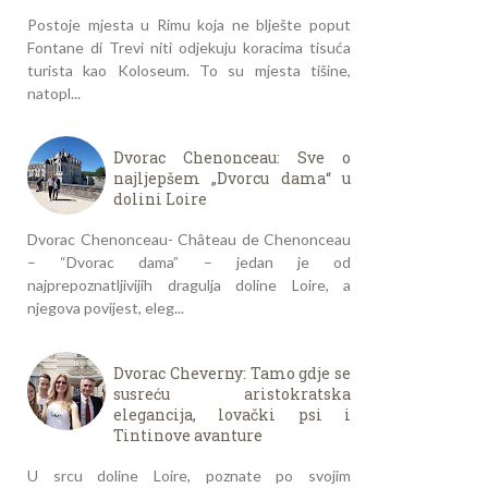
Postoje mjesta u Rimu koja ne blješte poput
Fontane di Trevi niti odjekuju koracima tisuća
turista kao Koloseum. To su mjesta tišine,
natopl...
Dvorac Chenonceau: Sve o
najljepšem „Dvorcu dama“ u
dolini Loire
Dvorac Chenonceau- Château de Chenonceau
– “Dvorac dama” – jedan je od
najprepoznatljivijih dragulja doline Loire, a
njegova povijest, eleg...
Dvorac Cheverny: Tamo gdje se
susreću aristokratska
elegancija, lovački psi i
Tintinove avanture
U srcu doline Loire, poznate po svojim