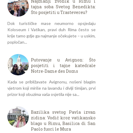
Najmanji zvonik u Rimu i
tajna soba Svetog Benedikta:
Što posjetiti u Trastevereu?
Dok turističke mase neumorno opsjedaju
Koloseum i Vatikan, pravi duh Rima često se
krije tamo gdje ga najmanje očekujete – u uskim,
popločan...
Putovanje u Avignon: Što
posjetiti i tajne katedrale
Notre-Dame des Doms
Kada se približavate Avignonu, nošeni blagim
vjetrom koji miriše na lavandu i divlji timijan, prvi
prizor koji obuzima vaša osjetila nije sa...
Bazilika svetog Pavla izvan
zidina: Vodič kroz vatikansko
blago u Rimu, Basilica di San
Paolo fuori le Mura