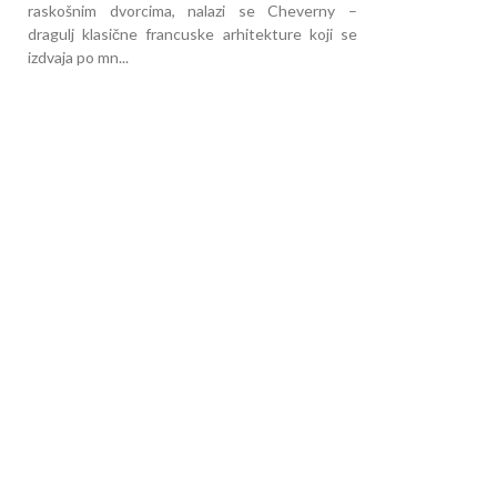
raskošnim dvorcima, nalazi se Cheverny –
dragulj klasične francuske arhitekture koji se
izdvaja po mn...