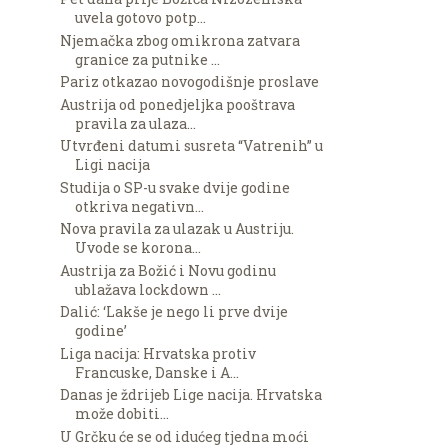
uvela gotovo potp...
Njemačka zbog omikrona zatvara
granice za putnike ...
Pariz otkazao novogodišnje proslave
Austrija od ponedjeljka pooštrava
pravila za ulaza...
Utvrđeni datumi susreta “Vatrenih” u
Ligi nacija
Studija o SP-u svake dvije godine
otkriva negativn...
Nova pravila za ulazak u Austriju.
Uvode se korona...
Austrija za Božić i Novu godinu
ublažava lockdown ...
Dalić: ‘Lakše je nego li prve dvije
godine’
Liga nacija: Hrvatska protiv
Francuske, Danske i A...
Danas je ždrijeb Lige nacija. Hrvatska
može dobiti...
U Grčku će se od idućeg tjedna moći