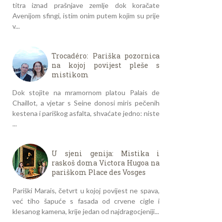
titra iznad prašnjave zemlje dok koračate
Avenijom sfingi, istim onim putem kojim su prije
v...
Trocadéro: Pariška pozornica
na kojoj povijest pleše s
mistikom
Dok stojite na mramornom platou Palais de
Chaillot, a vjetar s Seine donosi miris pečenih
kestena i pariškog asfalta, shvaćate jedno: niste
...
U sjeni genija: Mistika i
raskoš doma Victora Hugoa na
pariškom Place des Vosges
Pariški Marais, četvrt u kojoj povijest ne spava,
već tiho šapuće s fasada od crvene cigle i
klesanog kamena, krije jedan od najdragocjeniji...