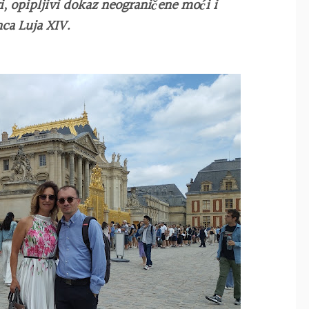
 opipljivi dokaz neograničene moći i
nca Luja XIV.