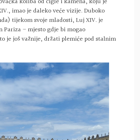
lovačka koliba od cigle i kamena, koju je
 XIV., imao je daleko veće vizije. Duboko
a) tijekom svoje mladosti, Luj XIV. je
an Pariza – mjesto gdje bi mogao
to je još važnije, držati plemiće pod stalnim