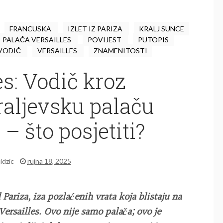
FRANCUSKA
IZLET IZ PARIZA
KRALJ SUNCE
PALAČA VERSAILLES
POVIJEST
PUTOPIS
 VODIČ
VERSAILLES
ZNAMENITOSTI
es: Vodič kroz
raljevsku palaču
– što posjetiti?
lidzic
rujna 18, 2025
ariza, iza pozlaćenih vrata koja blistaju na
Versailles. Ovo nije samo palača; ovo je