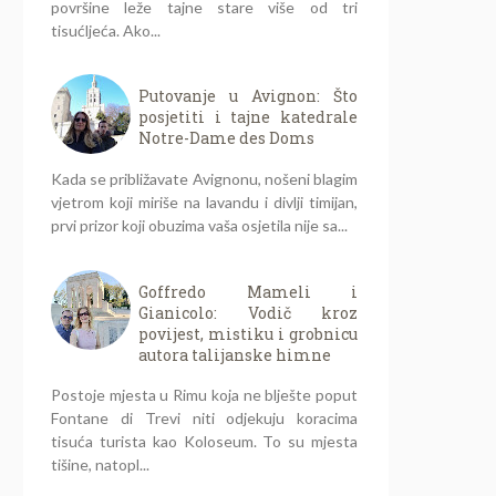
površine leže tajne stare više od tri
tisućljeća. Ako...
Putovanje u Avignon: Što
posjetiti i tajne katedrale
Notre-Dame des Doms
Kada se približavate Avignonu, nošeni blagim
vjetrom koji miriše na lavandu i divlji timijan,
prvi prizor koji obuzima vaša osjetila nije sa...
Goffredo Mameli i
Gianicolo: Vodič kroz
povijest, mistiku i grobnicu
autora talijanske himne
Postoje mjesta u Rimu koja ne blješte poput
Fontane di Trevi niti odjekuju koracima
tisuća turista kao Koloseum. To su mjesta
tišine, natopl...