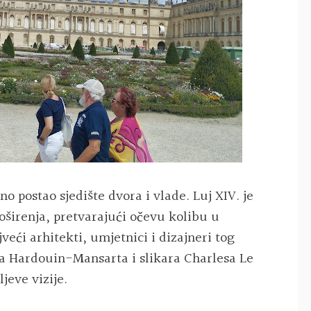
eno postao sjedište dvora i vlade. Luj XIV. je
širenja, pretvarajući očevu kolibu u
veći arhitekti, umjetnici i dizajneri tog
sa Hardouin-Mansarta i slikara Charlesa Le
ljeve vizije.