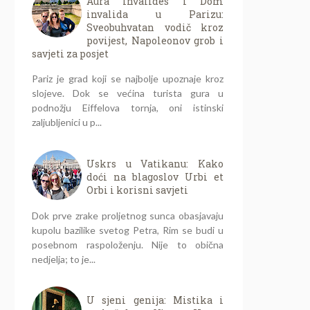
Aura Invalides i Dom
invalida u Parizu:
Sveobuhvatan vodič kroz
povijest, Napoleonov grob i
savjeti za posjet
Pariz je grad koji se najbolje upoznaje kroz
slojeve. Dok se većina turista gura u
podnožju Eiffelova tornja, oni istinski
zaljubljenici u p...
Uskrs u Vatikanu: Kako
doći na blagoslov Urbi et
Orbi i korisni savjeti
Dok prve zrake proljetnog sunca obasjavaju
kupolu bazilike svetog Petra, Rim se budi u
posebnom raspoloženju. Nije to obična
nedjelja; to je...
U sjeni genija: Mistika i