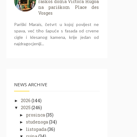
raskoš doma Victora Hugoa
na pariškom Place des
Vosges
Pariški Marais, četvrt u kojoj povijest ne
spava, već tiho šapuće s fasada od crvene
cigle i klesanog kamena, krije jedan od
najdragocjeniji...
NEWS ARCHIVE
2026
(144)
►
2025
(246)
▼
prosinca
(35)
►
studenoga
(34)
►
listopada
(36)
►
rujna
(34)
▼