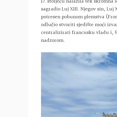
17. stoljeću nalazila tek skromna 
sagradio Luj XIII. Njegov sin, Luj
potresen pobunom plemstva (Frond
odlučio stvoriti sjedište moći izv
centralizirati francusku vladu i, š
nadzorom.