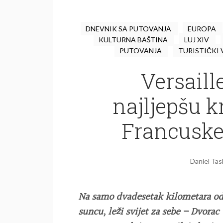
DNEVNIK SA PUTOVANJA
EUROPA
KULTURNA BAŠTINA
LUJ XIV
PUTOVANJA
TURISTIČKI
Versaill
najljepšu k
Francuske 
Daniel Tas
Na samo dvadesetak kilometara od P
suncu, leži svijet za sebe – Dvorac 