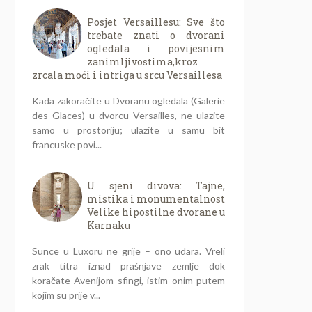
Posjet Versaillesu: Sve što
trebate znati o dvorani
ogledala i povijesnim
zanimljivostima,kroz
zrcala moći i intriga u srcu Versaillesa
Kada zakoračite u Dvoranu ogledala (Galerie
des Glaces) u dvorcu Versailles, ne ulazite
samo u prostoriju; ulazite u samu bit
francuske povi...
U sjeni divova: Tajne,
mistika i monumentalnost
Velike hipostilne dvorane u
Karnaku
Sunce u Luxoru ne grije – ono udara. Vreli
zrak titra iznad prašnjave zemlje dok
koračate Avenijom sfingi, istim onim putem
kojim su prije v...