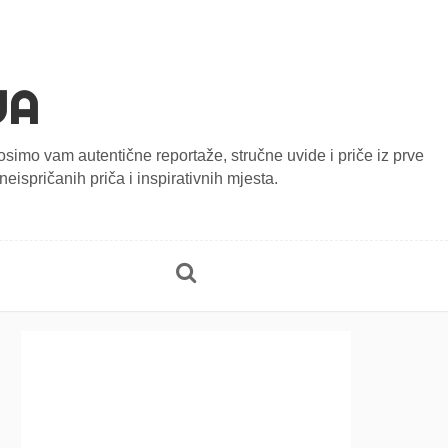
JA
onosimo vam autentične reportaže, stručne uvide i priče iz prve
eispričanih priča i inspirativnih mjesta.