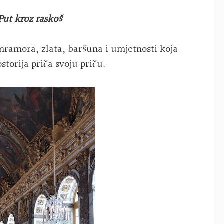
Put kroz raskoš
mramora, zlata, baršuna i umjetnosti koja
storija priča svoju priču.