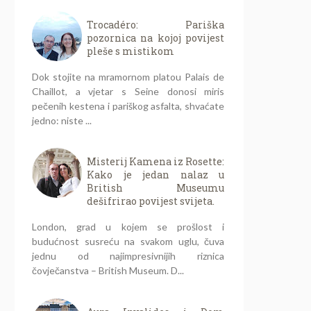
Trocadéro: Pariška
pozornica na kojoj povijest
pleše s mistikom
Dok stojite na mramornom platou Palais de
Chaillot, a vjetar s Seine donosi miris
pečenih kestena i pariškog asfalta, shvaćate
jedno: niste ...
Misterij Kamena iz Rosette:
Kako je jedan nalaz u
British Museumu
dešifrirao povijest svijeta.
London, grad u kojem se prošlost i
budućnost susreću na svakom uglu, čuva
jednu od najimpresivnijih riznica
čovječanstva – British Museum. D...