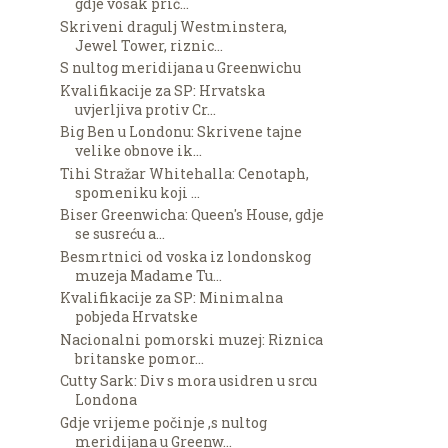
gdje vosak prič...
Skriveni dragulj Westminstera,
Jewel Tower, riznic...
S nultog meridijana u Greenwichu
Kvalifikacije za SP: Hrvatska
uvjerljiva protiv Cr...
Big Ben u Londonu: Skrivene tajne
velike obnove ik...
Tihi Stražar Whitehalla: Cenotaph,
spomeniku koji ...
Biser Greenwicha: Queen's House, gdje
se susreću a...
Besmrtnici od voska iz londonskog
muzeja Madame Tu...
Kvalifikacije za SP: Minimalna
pobjeda Hrvatske
Nacionalni pomorski muzej: Riznica
britanske pomor...
Cutty Sark: Div s mora usidren u srcu
Londona
Gdje vrijeme počinje ,s nultog
meridijana u Greenw...