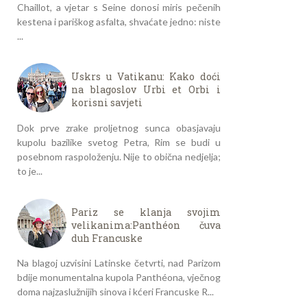
Chaillot, a vjetar s Seine donosi miris pečenih
kestena i pariškog asfalta, shvaćate jedno: niste
...
Uskrs u Vatikanu: Kako doći
na blagoslov Urbi et Orbi i
korisni savjeti
Dok prve zrake proljetnog sunca obasjavaju
kupolu bazilike svetog Petra, Rim se budi u
posebnom raspoloženju. Nije to obična nedjelja;
to je...
Pariz se klanja svojim
velikanima:Panthéon čuva
duh Francuske
Na blagoj uzvisini Latinske četvrti, nad Parizom
bdije monumentalna kupola Panthéona, vječnog
doma najzaslužnijih sinova i kćeri Francuske R...