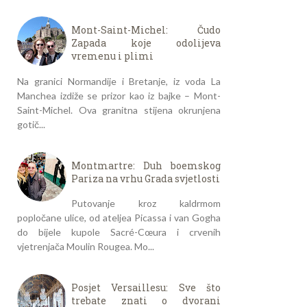
Mont-Saint-Michel: Čudo
Zapada koje odolijeva
vremenu i plimi
Na granici Normandije i Bretanje, iz voda La
Manchea izdiže se prizor kao iz bajke – Mont-
Saint-Michel. Ova granitna stijena okrunjena
gotič...
Montmartre: Duh boemskog
Pariza na vrhu Grada svjetlosti
Putovanje kroz kaldrmom
popločane ulice, od ateljea Picassa i van Gogha
do bijele kupole Sacré-Cœura i crvenih
vjetrenjača Moulin Rougea. Mo...
Posjet Versaillesu: Sve što
trebate znati o dvorani