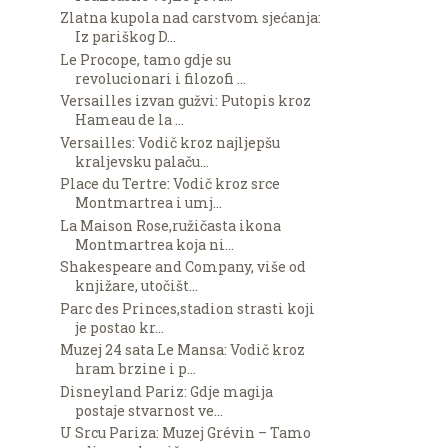
Zlatna kupola nad carstvom sjećanja:
Iz pariškog D...
Le Procope, tamo gdje su
revolucionari i filozofi ...
Versailles izvan gužvi: Putopis kroz
Hameau de la ...
Versailles: Vodič kroz najljepšu
kraljevsku palaču...
Place du Tertre: Vodič kroz srce
Montmartrea i umj...
La Maison Rose,ružičasta ikona
Montmartrea koja ni...
Shakespeare and Company, više od
knjižare, utočišt...
Parc des Princes,stadion strasti koji
je postao kr...
Muzej 24 sata Le Mansa: Vodič kroz
hram brzine i p...
Disneyland Pariz: Gdje magija
postaje stvarnost ve...
U Srcu Pariza: Muzej Grévin – Tamo