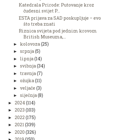
Katedrala Prirode: Putovanje kroz
čudesni svijet P...
ESTA prijava za SAD poskupljuje – evo
što treba znati
Riznica svijeta pod jednim krovom
British Museuma,...
kolovoza
(25)
►
srpnja
(5)
►
lipnja
(14)
►
svibnja
(34)
►
travnja
(7)
►
ožujka
(11)
►
veljače
(3)
►
siječnja
(8)
►
2024
(114)
►
2023
(103)
►
2022
(175)
►
2021
(339)
►
2020
(326)
►
2019
(150)
►