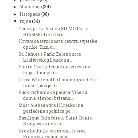
studenoga
(34)
►
listopada
(36)
►
rujna
(34)
▼
Očna optika Vox na SILMO Paris:
Hrvatski tim u src...
Hrvatska stručnost u centru svjetske
optike: Tim o...
St. James's Park: Zeleno srce
kraljevskog Londona ...
Florin Court,elegantna adresa na
kojoj stanuje fik...
Ulica Whitehall u Londonu,središte
moći i povijesti
Buckinghamska palača: Više od
doma, simbol britans...
Most Aleksandra III,raskošna
pozlaćena spojnica po...
Basilique Cathédrale Saint-Denis:
Kraljevska nekro...
Kroz hodnike vremena: Iz srca
Francuske vojne povi...