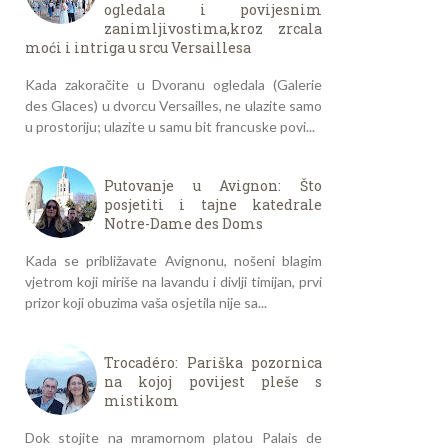
ogledala i povijesnim
zanimljivostima,kroz zrcala
moći i intriga u srcu Versaillesa
Kada zakoračite u Dvoranu ogledala (Galerie
des Glaces) u dvorcu Versailles, ne ulazite samo
u prostoriju; ulazite u samu bit francuske povi...
Putovanje u Avignon: Što
posjetiti i tajne katedrale
Notre-Dame des Doms
Kada se približavate Avignonu, nošeni blagim
vjetrom koji miriše na lavandu i divlji timijan, prvi
prizor koji obuzima vaša osjetila nije sa...
Trocadéro: Pariška pozornica
na kojoj povijest pleše s
mistikom
Dok stojite na mramornom platou Palais de