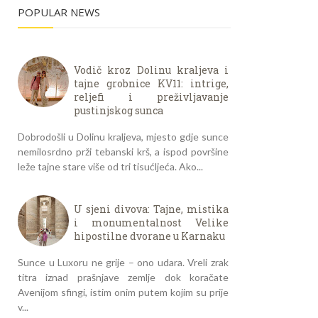
POPULAR NEWS
Vodič kroz Dolinu kraljeva i
tajne grobnice KV11: intrige,
reljefi i preživljavanje
pustinjskog sunca
Dobrodošli u Dolinu kraljeva, mjesto gdje sunce
nemilosrdno prži tebanski krš, a ispod površine
leže tajne stare više od tri tisućljeća. Ako...
U sjeni divova: Tajne, mistika
i monumentalnost Velike
hipostilne dvorane u Karnaku
Sunce u Luxoru ne grije – ono udara. Vreli zrak
titra iznad prašnjave zemlje dok koračate
Avenijom sfingi, istim onim putem kojim su prije
v...