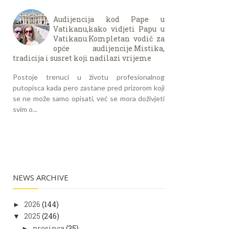
Audijencija kod Pape u
Vatikanu,kako vidjeti Papu u
Vatikanu.Kompletan vodič za
opće audijencije.Mistika,
tradicija i susret koji nadilazi vrijeme
Postoje trenuci u životu profesionalnog
putopisca kada pero zastane pred prizorom koji
se ne može samo opisati, već se mora doživjeti
svim o...
NEWS ARCHIVE
2026
(144)
►
2025
(246)
▼
prosinca
(35)
►