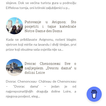
slojeve. Dok se većina turista gura u podnožju
Eiffelova tornja, oni istinski zaljubljenici u p...
Putovanje u Avignon: Što
posjetiti i tajne katedrale
Notre-Dame des Doms
Kada se približavate Avignonu, nošeni blagim
vjetrom koji miriše na lavandu i divlji timijan, prvi
prizor koji obuzima vaša osjetila nije sa...
Dvorac Chenonceau: Sve o
najljepšem „Dvorcu dama“ u
dolini Loire
Dvorac Chenonceau- Château de Chenonceau
– “Dvorac dama” – jedan je od
najprepoznatljivijih dragulja doline Loire, a
njegova povijest, eleg...