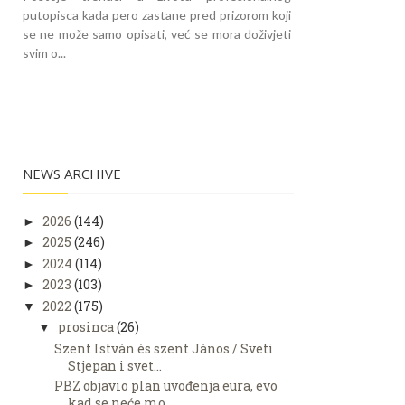
putopisca kada pero zastane pred prizorom koji
se ne može samo opisati, već se mora doživjeti
svim o...
NEWS ARCHIVE
2026
(144)
►
2025
(246)
►
2024
(114)
►
2023
(103)
►
2022
(175)
▼
prosinca
(26)
▼
Szent István és szent János / Sveti
Stjepan i svet...
PBZ objavio plan uvođenja eura, evo
kad se neće mo...