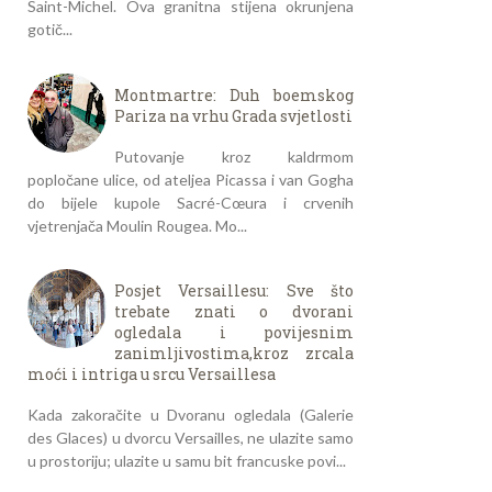
Saint-Michel. Ova granitna stijena okrunjena
gotič...
Montmartre: Duh boemskog
Pariza na vrhu Grada svjetlosti
Putovanje kroz kaldrmom
popločane ulice, od ateljea Picassa i van Gogha
do bijele kupole Sacré-Cœura i crvenih
vjetrenjača Moulin Rougea. Mo...
Posjet Versaillesu: Sve što
trebate znati o dvorani
ogledala i povijesnim
zanimljivostima,kroz zrcala
moći i intriga u srcu Versaillesa
Kada zakoračite u Dvoranu ogledala (Galerie
des Glaces) u dvorcu Versailles, ne ulazite samo
u prostoriju; ulazite u samu bit francuske povi...