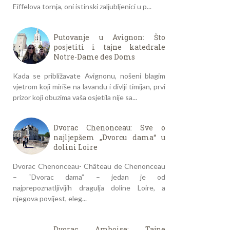
Eiffelova tornja, oni istinski zaljubljenici u p...
Putovanje u Avignon: Što
posjetiti i tajne katedrale
Notre-Dame des Doms
Kada se približavate Avignonu, nošeni blagim
vjetrom koji miriše na lavandu i divlji timijan, prvi
prizor koji obuzima vaša osjetila nije sa...
Dvorac Chenonceau: Sve o
najljepšem „Dvorcu dama“ u
dolini Loire
Dvorac Chenonceau- Château de Chenonceau
– “Dvorac dama” – jedan je od
najprepoznatljivijih dragulja doline Loire, a
njegova povijest, eleg...
Dvorac Amboise: Tajne