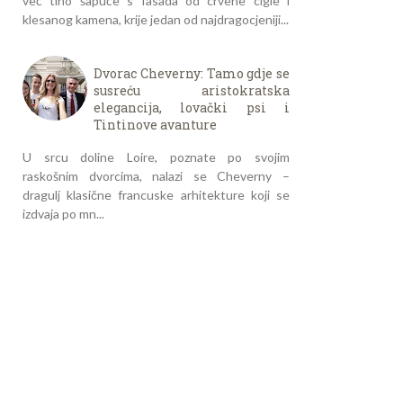
već tiho šapuće s fasada od crvene cigle i
klesanog kamena, krije jedan od najdragocjeniji...
Dvorac Cheverny: Tamo gdje se
susreću aristokratska
elegancija, lovački psi i
Tintinove avanture
U srcu doline Loire, poznate po svojim
raskošnim dvorcima, nalazi se Cheverny –
dragulj klasične francuske arhitekture koji se
izdvaja po mn...