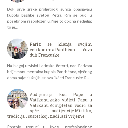
Dok prve zrake proljetnog sunca obasjavaju
kupolu bazilike svetog Petra, Rim se budi u
posebnom raspoloženju. Nije to obična nedjelja;
to je...
Pariz se klanja svojim
velikanima:Panthéon čuva
duh Francuske
Na blagoj uzvisini Latinske četvrti, nad Parizom
bdije monumentalna kupola Panthéona, vječnog
doma najzaslužnijih sinova i kćeri Francuske R...
Audijencija kod Pape u
Vatikanu,kako vidjeti Papu u
Vatikanu.Kompletan vodič za
opće audijencije.Mistika,
tradicija i susret koji nadilazi vrijeme
Postoje trenuci u životu profesionalnog