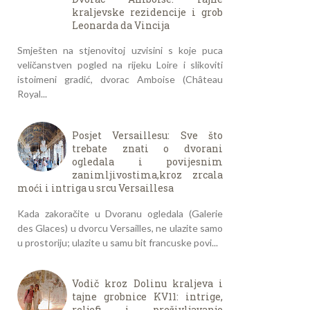
kraljevske rezidencije i grob
Leonarda da Vincija
Smješten na stjenovitoj uzvisini s koje puca
veličanstven pogled na rijeku Loire i slikoviti
istoimeni gradić, dvorac Amboise (Château
Royal...
Posjet Versaillesu: Sve što
trebate znati o dvorani
ogledala i povijesnim
zanimljivostima,kroz zrcala
moći i intriga u srcu Versaillesa
Kada zakoračite u Dvoranu ogledala (Galerie
des Glaces) u dvorcu Versailles, ne ulazite samo
u prostoriju; ulazite u samu bit francuske povi...
Vodič kroz Dolinu kraljeva i
tajne grobnice KV11: intrige,
reljefi i preživljavanje