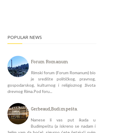
POPULAR NEWS
Forum Romanum
Rimski forum (Forum Romanum) bio
je središte političkog, pravnog,
gospodarskog, kulturnog i religioznog života
drevnog Rima.Pod foru...
Gerbeaud,Budimpešta.
Nanese li vas put ikada u
Budimpeštu (a iskreno se nadam i
želim vam da hoće), sigurno ćete šetajući ovim