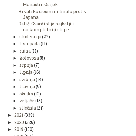
Manastir-Osijek
Hrvatska u osmini finala protiv
Japana
Dalić: Gvardiol je najbolji i
najkompletniji stope...
studenoga
(27)
►
listopada
(11)
►
rujna
(11)
►
kolovoza
(8)
►
srpnja
(7)
►
lipnja
(16)
►
svibnja
(14)
►
travnja
(9)
►
ožujka
(12)
►
veljače
(13)
►
siječnja
(21)
►
2021
(339)
►
2020
(326)
►
2019
(150)
►