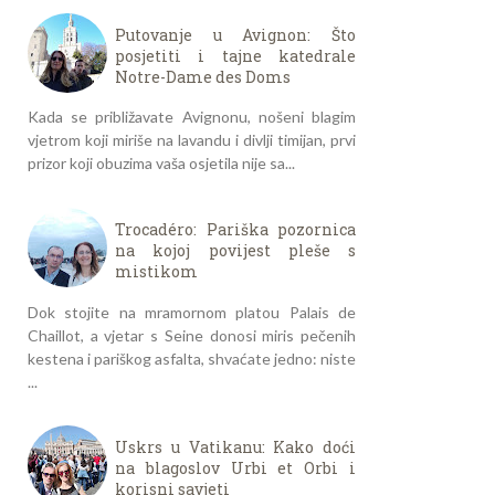
Putovanje u Avignon: Što
posjetiti i tajne katedrale
Notre-Dame des Doms
Kada se približavate Avignonu, nošeni blagim
vjetrom koji miriše na lavandu i divlji timijan, prvi
prizor koji obuzima vaša osjetila nije sa...
Trocadéro: Pariška pozornica
na kojoj povijest pleše s
mistikom
Dok stojite na mramornom platou Palais de
Chaillot, a vjetar s Seine donosi miris pečenih
kestena i pariškog asfalta, shvaćate jedno: niste
...
Uskrs u Vatikanu: Kako doći
na blagoslov Urbi et Orbi i
korisni savjeti