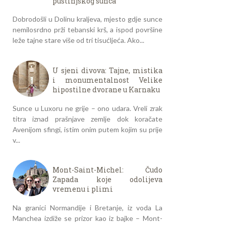
pustinjskog sunca
Dobrodošli u Dolinu kraljeva, mjesto gdje sunce
nemilosrdno prži tebanski krš, a ispod površine
leže tajne stare više od tri tisućljeća. Ako...
U sjeni divova: Tajne, mistika
i monumentalnost Velike
hipostilne dvorane u Karnaku
Sunce u Luxoru ne grije – ono udara. Vreli zrak
titra iznad prašnjave zemlje dok koračate
Avenijom sfingi, istim onim putem kojim su prije
v...
Mont-Saint-Michel: Čudo
Zapada koje odolijeva
vremenu i plimi
Na granici Normandije i Bretanje, iz voda La
Manchea izdiže se prizor kao iz bajke – Mont-