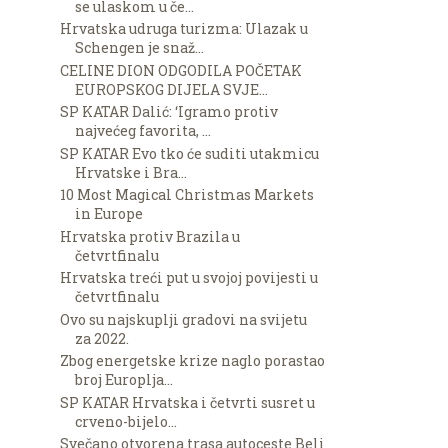
se ulaskom u če...
Hrvatska udruga turizma: Ulazak u
Schengen je snaž...
CELINE DION ODGODILA POČETAK
EUROPSKOG DIJELA SVJE...
SP KATAR Dalić: ‘Igramo protiv
najvećeg favorita, ...
SP KATAR Evo tko će suditi utakmicu
Hrvatske i Bra...
10 Most Magical Christmas Markets
in Europe
Hrvatska protiv Brazila u
četvrtfinalu
Hrvatska treći put u svojoj povijesti u
četvrtfinalu
Ovo su najskuplji gradovi na svijetu
za 2022.
Zbog energetske krize naglo porastao
broj Europlja...
SP KATAR Hrvatska i četvrti susret u
crveno-bijelo...
Svečano otvorena trasa autoceste Beli