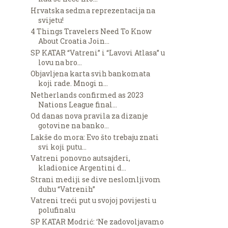
Hrvatska sedma reprezentacija na
svijetu!
4 Things Travelers Need To Know
About Croatia Join...
SP KATAR “Vatreni” i “Lavovi Atlasa” u
lovu na bro...
Objavljena karta svih bankomata
koji rade. Mnogi n...
Netherlands confirmed as 2023
Nations League final...
Od danas nova pravila za dizanje
gotovine na banko...
Lakše do mora: Evo što trebaju znati
svi koji putu...
Vatreni ponovno autsajderi,
kladionice Argentini d...
Strani mediji se dive neslomljivom
duhu “Vatrenih”
Vatreni treći put u svojoj povijesti u
polufinalu
SP KATAR Modrić: ‘Ne zadovoljavamo