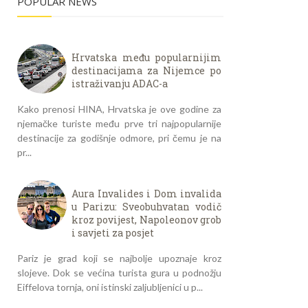
POPULAR NEWS
Hrvatska među popularnijim
destinacijama za Nijemce po
istraživanju ADAC-a
Kako prenosi HINA, Hrvatska je ove godine za
njemačke turiste među prve tri najpopularnije
destinacije za godišnje odmore, pri čemu je na
pr...
Aura Invalides i Dom invalida
u Parizu: Sveobuhvatan vodič
kroz povijest, Napoleonov grob
i savjeti za posjet
Pariz je grad koji se najbolje upoznaje kroz
slojeve. Dok se većina turista gura u podnožju
Eiffelova tornja, oni istinski zaljubljenici u p...