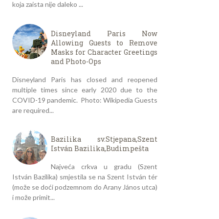
koja zaista nije daleko ...
Disneyland Paris Now
Allowing Guests to Remove
Masks for Character Greetings
and Photo-Ops
Disneyland Paris has closed and reopened
multiple times since early 2020 due to the
COVID-19 pandemic. Photo: Wikipedia Guests
are required...
Bazilika sv.Stjepana,Szent
István Bazilika,Budimpešta
Najveća crkva u gradu (Szent
István Bazilika) smjestila se na Szent István tér
(može se doći podzemnom do Arany János utca)
i može primit...