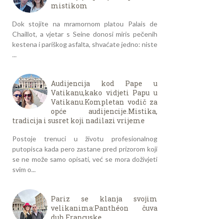
mistikom
Dok stojite na mramornom platou Palais de
Chaillot, a vjetar s Seine donosi miris pečenih
kestena i pariškog asfalta, shvaćate jedno: niste
...
Audijencija kod Pape u
Vatikanu,kako vidjeti Papu u
Vatikanu.Kompletan vodič za
opće audijencije.Mistika,
tradicija i susret koji nadilazi vrijeme
Postoje trenuci u životu profesionalnog
putopisca kada pero zastane pred prizorom koji
se ne može samo opisati, već se mora doživjeti
svim o...
Pariz se klanja svojim
velikanima:Panthéon čuva
duh Francuske