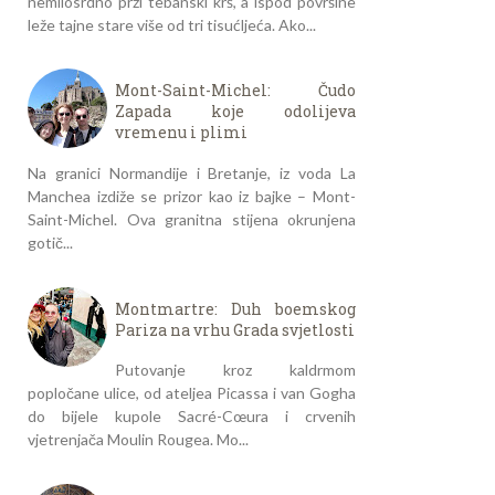
nemilosrdno prži tebanski krš, a ispod površine
leže tajne stare više od tri tisućljeća. Ako...
Mont-Saint-Michel: Čudo
Zapada koje odolijeva
vremenu i plimi
Na granici Normandije i Bretanje, iz voda La
Manchea izdiže se prizor kao iz bajke – Mont-
Saint-Michel. Ova granitna stijena okrunjena
gotič...
Montmartre: Duh boemskog
Pariza na vrhu Grada svjetlosti
Putovanje kroz kaldrmom
popločane ulice, od ateljea Picassa i van Gogha
do bijele kupole Sacré-Cœura i crvenih
vjetrenjača Moulin Rougea. Mo...