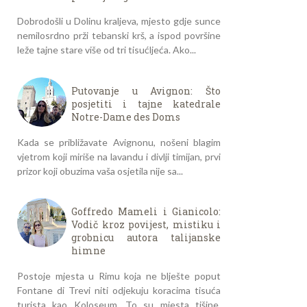
Dobrodošli u Dolinu kraljeva, mjesto gdje sunce
nemilosrdno prži tebanski krš, a ispod površine
leže tajne stare više od tri tisućljeća. Ako...
Putovanje u Avignon: Što
posjetiti i tajne katedrale
Notre-Dame des Doms
Kada se približavate Avignonu, nošeni blagim
vjetrom koji miriše na lavandu i divlji timijan, prvi
prizor koji obuzima vaša osjetila nije sa...
Goffredo Mameli i Gianicolo:
Vodič kroz povijest, mistiku i
grobnicu autora talijanske
himne
Postoje mjesta u Rimu koja ne blješte poput
Fontane di Trevi niti odjekuju koracima tisuća
turista kao Koloseum. To su mjesta tišine,