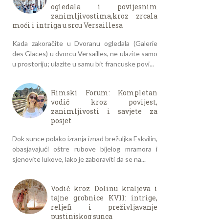
ogledala i povijesnim
zanimljivostima,kroz zrcala
moći i intriga u srcu Versaillesa
Kada zakoračite u Dvoranu ogledala (Galerie
des Glaces) u dvorcu Versailles, ne ulazite samo
u prostoriju; ulazite u samu bit francuske povi...
Rimski Forum: Kompletan
vodič kroz povijest,
zanimljivosti i savjete za
posjet
Dok sunce polako izranja iznad brežuljka Eskvilin,
obasjavajući oštre rubove bijelog mramora i
sjenovite lukove, lako je zaboraviti da se na...
Vodič kroz Dolinu kraljeva i
tajne grobnice KV11: intrige,
reljefi i preživljavanje
pustinjskog sunca