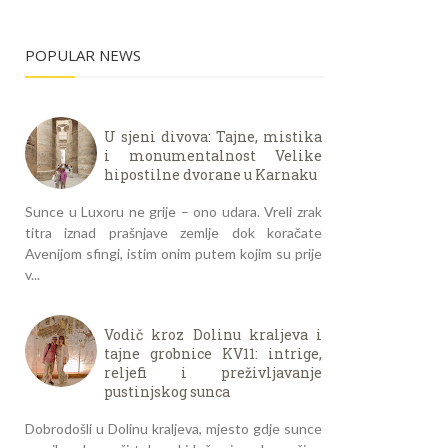
POPULAR NEWS
U sjeni divova: Tajne, mistika
i monumentalnost Velike
hipostilne dvorane u Karnaku
Sunce u Luxoru ne grije – ono udara. Vreli zrak
titra iznad prašnjave zemlje dok koračate
Avenijom sfingi, istim onim putem kojim su prije
v...
Vodič kroz Dolinu kraljeva i
tajne grobnice KV11: intrige,
reljefi i preživljavanje
pustinjskog sunca
Dobrodošli u Dolinu kraljeva, mjesto gdje sunce