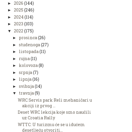
2026
(144)
►
2025
(246)
►
2024
(114)
►
2023
(103)
►
2022
(175)
▼
prosinca
(26)
►
studenoga
(27)
►
listopada
(11)
►
rujna
(11)
►
kolovoza
(8)
►
srpnja
(7)
►
lipnja
(16)
►
svibnja
(14)
►
travnja
(9)
▼
WRC Servis park Reli mehaničari u
akciji iz prvog ...
Deset WRC lekcija koje smo naučili
uz Croatia Rally
WTTC: U turizmu će se u idućem
desetljeću otvoriti...