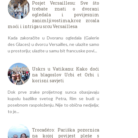
Posjet Versaillesu: Sve što
trebate znati o dvorani
ogledala i povijesnim
zanimljivostima,kroz zrcala
moći i intriga u srcu Versaillesa
Kada zakoračite u Dvoranu ogledala (Galerie
des Glaces) u dvorcu Versailles, ne ulazite samo
u prostoriju; ulazite u samu bit francuske povi...
Uskrs u Vatikanu: Kako doći
na blagoslov Urbi et Orbi i
korisni savjeti
Dok prve zrake proljetnog sunca obasjavaju
kupolu bazilike svetog Petra, Rim se budi u
posebnom raspoloženju. Nije to obična nedjelja;
to je...
Trocadéro: Pariška pozornica
na kojoj povijest pleše s