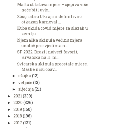
Malta ublažava mjere – cjepivo više
neće biti uvje...
Zbog rata u Ukrajini definitivno
otkazan karneval ...
Kuba ukida covid mjere za ulazak u
zemlju
Njemačka ukinula većinu mjera
unatoč prosvjedima n...
SP 2022, Brazil najveći favorit,
Hrvatska na 11. m...
Švicarska ukinula preostale mjere.
Maske nisu obav...
ožujka
(12)
►
veljače
(13)
►
siječnja
(21)
►
2021
(339)
►
2020
(326)
►
2019
(150)
►
2018
(196)
►
2017
(131)
►