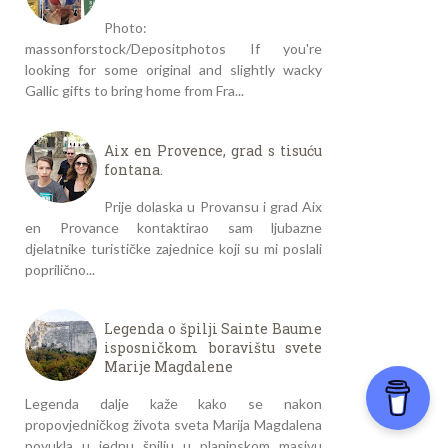
Photo:
massonforstock/Depositphotos If you're
looking for some original and slightly wacky
Gallic gifts to bring home from Fra...
Aix en Provence, grad s tisuću
fontana.
Prije dolaska u Provansu i grad Aix
en Provance kontaktirao sam ljubazne
djelatnike turističke zajednice koji su mi poslali
poprilično...
Legenda o špilji Sainte Baume
isposničkom boravištu svete
Marije Magdalene
Legenda dalje kaže kako se nakon
propovjedničkog života sveta Marija Magdalena
povukla u jednu špilju u planinskom masivu