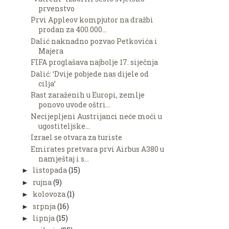
prvenstvo
Prvi Appleov kompjutor na dražbi
prodan za 400.000...
Dalić naknadno pozvao Petkovića i
Majera
FIFA proglašava najbolje 17. siječnja
Dalić: ‘Dvije pobjede nas dijele od
cilja’
Rast zaraženih u Europi, zemlje
ponovo uvode oštri...
Necijepljeni Austrijanci neće moći u
ugostiteljske...
Izrael se otvara za turiste
Emirates pretvara prvi Airbus A380 u
namještaj i s...
listopada
(15)
►
rujna
(9)
►
kolovoza
(1)
►
srpnja
(16)
►
lipnja
(15)
►