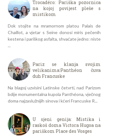
Trocadéro: Pariška pozornica
na kojoj povijest pleše s
mistikom
Dok stojite na mramornom platou Palais de
Chaillot, a vjetar s Seine donosi miris pečenih
kestena i pariškog asfalta, shvaćate jedno: niste
...
Pariz se klanja svojim
velikanima:Panthéon čuva
duh Francuske
Na blagoj uzvisini Latinske četvrti, nad Parizom
bdije monumentalna kupola Panthéona, vječnog
doma najzaslužnijih sinova i kćeri Francuske R...
U sjeni genija: Mistika i
raskoš doma Victora Hugoa na
pariškom Place des Vosges