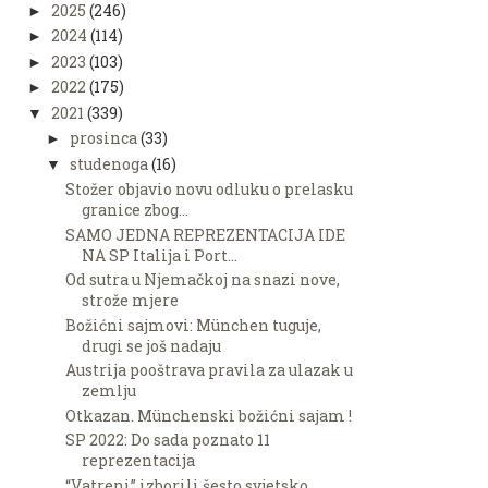
2025
(246)
►
2024
(114)
►
2023
(103)
►
2022
(175)
►
2021
(339)
▼
prosinca
(33)
►
studenoga
(16)
▼
Stožer objavio novu odluku o prelasku
granice zbog...
SAMO JEDNA REPREZENTACIJA IDE
NA SP Italija i Port...
Od sutra u Njemačkoj na snazi nove,
strože mjere
Božićni sajmovi: München tuguje,
drugi se još nadaju
Austrija pooštrava pravila za ulazak u
zemlju
Otkazan. Münchenski božićni sajam !
SP 2022: Do sada poznato 11
reprezentacija
“Vatreni” izborili šesto svjetsko