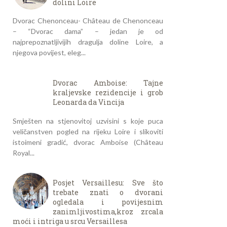
dolini Loire
Dvorac Chenonceau- Château de Chenonceau
– “Dvorac dama” – jedan je od
najprepoznatljivijih dragulja doline Loire, a
njegova povijest, eleg...
Dvorac Amboise: Tajne
kraljevske rezidencije i grob
Leonarda da Vincija
Smješten na stjenovitoj uzvisini s koje puca
veličanstven pogled na rijeku Loire i slikoviti
istoimeni gradić, dvorac Amboise (Château
Royal...
Posjet Versaillesu: Sve što
trebate znati o dvorani
ogledala i povijesnim
zanimljivostima,kroz zrcala
moći i intriga u srcu Versaillesa