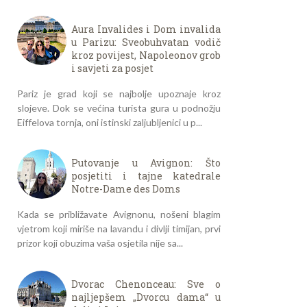
Aura Invalides i Dom invalida
u Parizu: Sveobuhvatan vodič
kroz povijest, Napoleonov grob
i savjeti za posjet
Pariz je grad koji se najbolje upoznaje kroz
slojeve. Dok se većina turista gura u podnožju
Eiffelova tornja, oni istinski zaljubljenici u p...
Putovanje u Avignon: Što
posjetiti i tajne katedrale
Notre-Dame des Doms
Kada se približavate Avignonu, nošeni blagim
vjetrom koji miriše na lavandu i divlji timijan, prvi
prizor koji obuzima vaša osjetila nije sa...
Dvorac Chenonceau: Sve o
najljepšem „Dvorcu dama“ u