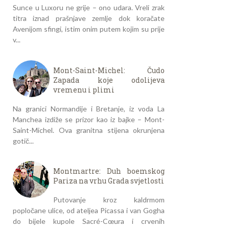
Sunce u Luxoru ne grije – ono udara. Vreli zrak
titra iznad prašnjave zemlje dok koračate
Avenijom sfingi, istim onim putem kojim su prije
v...
Mont-Saint-Michel: Čudo
Zapada koje odolijeva
vremenu i plimi
Na granici Normandije i Bretanje, iz voda La
Manchea izdiže se prizor kao iz bajke – Mont-
Saint-Michel. Ova granitna stijena okrunjena
gotič...
Montmartre: Duh boemskog
Pariza na vrhu Grada svjetlosti
Putovanje kroz kaldrmom
popločane ulice, od ateljea Picassa i van Gogha
do bijele kupole Sacré-Cœura i crvenih