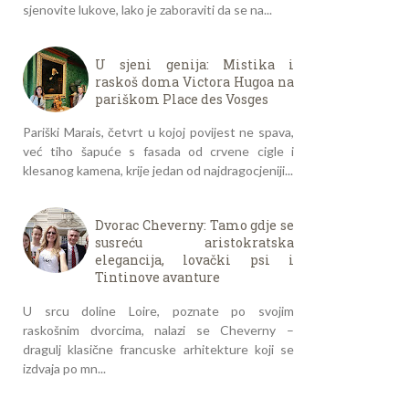
sjenovite lukove, lako je zaboraviti da se na...
U sjeni genija: Mistika i
raskoš doma Victora Hugoa na
pariškom Place des Vosges
Pariški Marais, četvrt u kojoj povijest ne spava,
već tiho šapuće s fasada od crvene cigle i
klesanog kamena, krije jedan od najdragocjeniji...
Dvorac Cheverny: Tamo gdje se
susreću aristokratska
elegancija, lovački psi i
Tintinove avanture
U srcu doline Loire, poznate po svojim
raskošnim dvorcima, nalazi se Cheverny –
dragulj klasične francuske arhitekture koji se
izdvaja po mn...