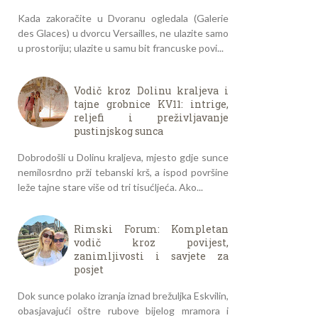
Kada zakoračite u Dvoranu ogledala (Galerie
des Glaces) u dvorcu Versailles, ne ulazite samo
u prostoriju; ulazite u samu bit francuske povi...
Vodič kroz Dolinu kraljeva i
tajne grobnice KV11: intrige,
reljefi i preživljavanje
pustinjskog sunca
Dobrodošli u Dolinu kraljeva, mjesto gdje sunce
nemilosrdno prži tebanski krš, a ispod površine
leže tajne stare više od tri tisućljeća. Ako...
Rimski Forum: Kompletan
vodič kroz povijest,
zanimljivosti i savjete za
posjet
Dok sunce polako izranja iznad brežuljka Eskvilin,
obasjavajući oštre rubove bijelog mramora i