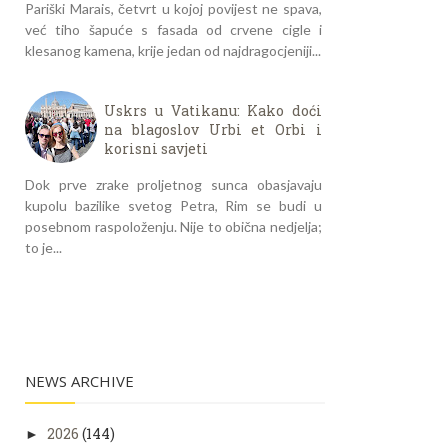
Pariški Marais, četvrt u kojoj povijest ne spava,
već tiho šapuće s fasada od crvene cigle i
klesanog kamena, krije jedan od najdragocjeniji...
Uskrs u Vatikanu: Kako doći
na blagoslov Urbi et Orbi i
korisni savjeti
Dok prve zrake proljetnog sunca obasjavaju
kupolu bazilike svetog Petra, Rim se budi u
posebnom raspoloženju. Nije to obična nedjelja;
to je...
NEWS ARCHIVE
2026
(144)
►