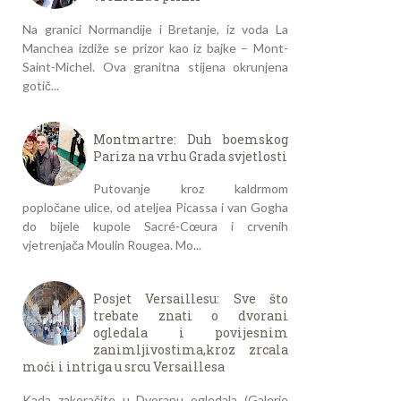
Na granici Normandije i Bretanje, iz voda La
Manchea izdiže se prizor kao iz bajke – Mont-
Saint-Michel. Ova granitna stijena okrunjena
gotič...
Montmartre: Duh boemskog
Pariza na vrhu Grada svjetlosti
Putovanje kroz kaldrmom
popločane ulice, od ateljea Picassa i van Gogha
do bijele kupole Sacré-Cœura i crvenih
vjetrenjača Moulin Rougea. Mo...
Posjet Versaillesu: Sve što
trebate znati o dvorani
ogledala i povijesnim
zanimljivostima,kroz zrcala
moći i intriga u srcu Versaillesa
Kada zakoračite u Dvoranu ogledala (Galerie