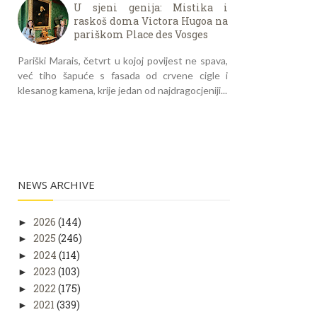
U sjeni genija: Mistika i
raskoš doma Victora Hugoa na
pariškom Place des Vosges
Pariški Marais, četvrt u kojoj povijest ne spava,
već tiho šapuće s fasada od crvene cigle i
klesanog kamena, krije jedan od najdragocjeniji...
NEWS ARCHIVE
2026
(144)
►
2025
(246)
►
2024
(114)
►
2023
(103)
►
2022
(175)
►
2021
(339)
►