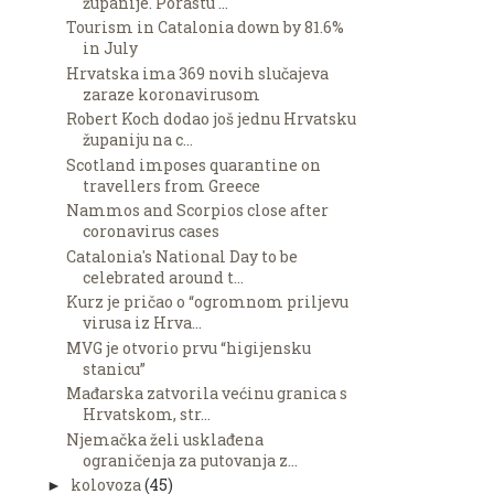
županije. Porastu ...
Tourism in Catalonia down by 81.6%
in July
Hrvatska ima 369 novih slučajeva
zaraze koronavirusom
Robert Koch dodao još jednu Hrvatsku
županiju na c...
Scotland imposes quarantine on
travellers from Greece
Nammos and Scorpios close after
coronavirus cases
Catalonia's National Day to be
celebrated around t...
Kurz je pričao o “ogromnom priljevu
virusa iz Hrva...
MVG je otvorio prvu “higijensku
stanicu”
Mađarska zatvorila većinu granica s
Hrvatskom, str...
Njemačka želi usklađena
ograničenja za putovanja z...
kolovoza
(45)
►