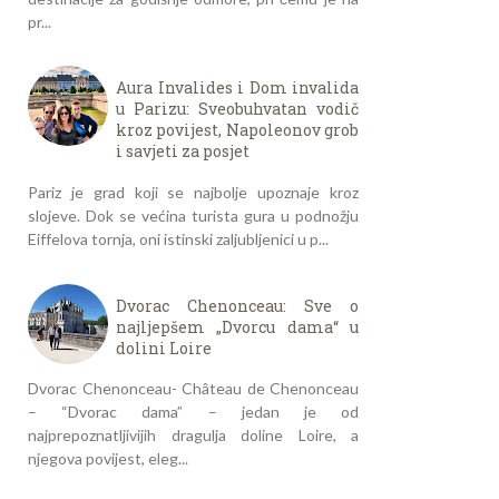
pr...
Aura Invalides i Dom invalida
u Parizu: Sveobuhvatan vodič
kroz povijest, Napoleonov grob
i savjeti za posjet
Pariz je grad koji se najbolje upoznaje kroz
slojeve. Dok se većina turista gura u podnožju
Eiffelova tornja, oni istinski zaljubljenici u p...
Dvorac Chenonceau: Sve o
najljepšem „Dvorcu dama“ u
dolini Loire
Dvorac Chenonceau- Château de Chenonceau
– “Dvorac dama” – jedan je od
najprepoznatljivijih dragulja doline Loire, a
njegova povijest, eleg...