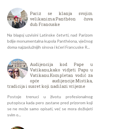
Pariz se klanja svojim
velikanima:Panthéon čuva
duh Francuske
Na blagoj uzvisini Latinske četvrti, nad Parizom
bdije monumentalna kupola Panthéona, vječnog
doma najzaslužnijih sinova i kćeri Francuske R...
Audijencija kod Pape u
Vatikanu,kako vidjeti Papu u
Vatikanu.Kompletan vodič za
opće audijencije.Mistika,
tradicija i susret koji nadilazi vrijeme
Postoje trenuci u životu profesionalnog
putopisca kada pero zastane pred prizorom koji
se ne može samo opisati, već se mora doživjeti
svim o...