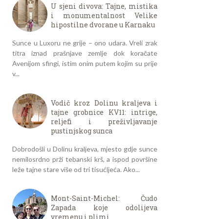
U sjeni divova: Tajne, mistika
i monumentalnost Velike
hipostilne dvorane u Karnaku
Sunce u Luxoru ne grije – ono udara. Vreli zrak
titra iznad prašnjave zemlje dok koračate
Avenijom sfingi, istim onim putem kojim su prije
v...
Vodič kroz Dolinu kraljeva i
tajne grobnice KV11: intrige,
reljefi i preživljavanje
pustinjskog sunca
Dobrodošli u Dolinu kraljeva, mjesto gdje sunce
nemilosrdno prži tebanski krš, a ispod površine
leže tajne stare više od tri tisućljeća. Ako...
Mont-Saint-Michel: Čudo
Zapada koje odolijeva
vremenu i plimi