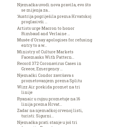
Njemačka uvodi nova pravila, evo što
se mijenja za...
‘Austrija pogriješila prema Hrvatskoj
proglasivši ...
Artists urge Macron to honor
Rimbaud and Verlaine ...
Musée d'Orsay apologises for refusing
entry to a w...
Ministry of Culture Markets
Facemasks With Pattern...
Record 372 Coronavirus Cases in
Greece; Emergency ...
Njemački Condor završava s
prometovanjem prema Splitu
Wizz Air prekida promet na tri
linije
Ryanair u rujnu prometuje na 16
linija prema Hrvat...
Zadar na njemačkoj crvenoj listi,
turisti: Sigurni...
Njemačka prati stanje u još tri