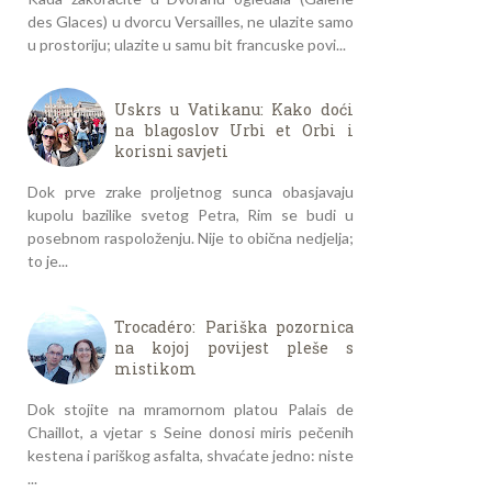
des Glaces) u dvorcu Versailles, ne ulazite samo
u prostoriju; ulazite u samu bit francuske povi...
Uskrs u Vatikanu: Kako doći
na blagoslov Urbi et Orbi i
korisni savjeti
Dok prve zrake proljetnog sunca obasjavaju
kupolu bazilike svetog Petra, Rim se budi u
posebnom raspoloženju. Nije to obična nedjelja;
to je...
Trocadéro: Pariška pozornica
na kojoj povijest pleše s
mistikom
Dok stojite na mramornom platou Palais de
Chaillot, a vjetar s Seine donosi miris pečenih
kestena i pariškog asfalta, shvaćate jedno: niste
...