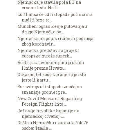
Njemačka je stavila pola EU na
crvenu listu. Na li...
Lufthansa će od listopada putnicima
nuditi brze te...
München: ograničenje putovanja u
druge Njemačke po...
Njemačka na popis rizičnih područja
zbog koronavir...
Njemačka predstavila projekt
europske mreže superb...
Austrijska aviokompanija ukida
linije prema Hrvats...
Otkazan let zbog korone: nije isto
jeste li kartu ...
Eurowings u listopadu značajno
smanjuje promet pre...
New Covid Measures Regarding
Foreign Flights into ...
Još dvije hrvatske županije na
njemačkoj crvenoj l...
Došla u Njemačku i zarazila čak 76
osoba: ‘Izašla ...