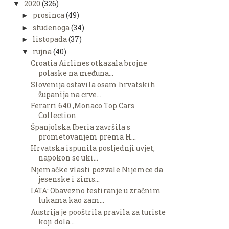
2020
(326)
▼
prosinca
(49)
►
studenoga
(34)
►
listopada
(37)
►
rujna
(40)
▼
Croatia Airlines otkazala brojne
polaske na međuna...
Slovenija ostavila osam hrvatskih
županija na crve...
Ferarri 640 ,Monaco Top Cars
Collection
Španjolska Iberia završila s
prometovanjem prema H...
Hrvatska ispunila posljednji uvjet,
napokon se uki...
Njemačke vlasti pozvale Nijemce da
jesenske i zims...
IATA: Obavezno testiranje u zračnim
lukama kao zam...
Austrija je pooštrila pravila za turiste
koji dola...