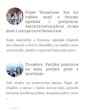
Posjet Versaillesu: Sve što
trebate znati o dvorani
ogledala i povijesnim
zanimljivostima,kroz zrcala
moći i intriga u srcu Versaillesa
Kada zakoračite u Dvoranu ogledala (Galerie
des Glaces) u dvorcu Versailles, ne ulazite samo
u prostoriju; ulazite u samu bit francuske povi...
Trocadéro: Pariška pozornica
na kojoj povijest pleše s
mistikom
Dok stojite na mramornom platou Palais de
Chaillot, a vjetar s Seine donosi miris pečenih
kestena i pariškog asfalta, shvaćate jedno: niste
...