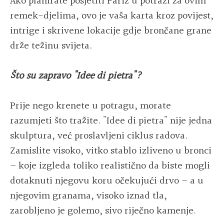
Ako planirate posjetiti Pariz u potrazi za ovim
remek-djelima, ovo je vaša karta kroz povijest,
intrige i skrivene lokacije gdje brončane grane
drže težinu svijeta.
Što su zapravo "Idee di pietra"?
Prije nego krenete u potragu, morate
razumjeti što tražite. "Idee di pietra" nije jedna
skulptura, već proslavljeni ciklus radova.
Zamislite visoko, vitko stablo izliveno u bronci
– koje izgleda toliko realistično da biste mogli
dotaknuti njegovu koru očekujući drvo – a u
njegovim granama, visoko iznad tla,
zarobljeno je golemo, sivo riječno kamenje.