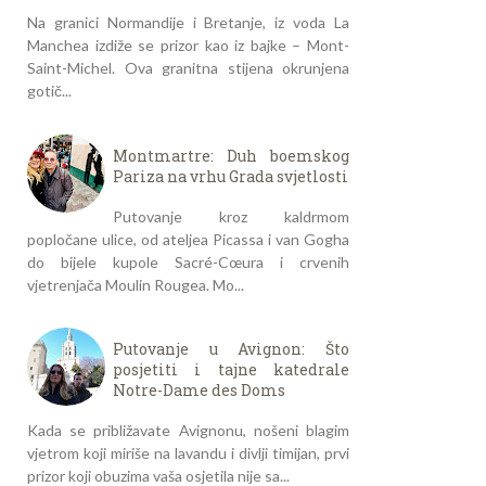
Na granici Normandije i Bretanje, iz voda La
Manchea izdiže se prizor kao iz bajke – Mont-
Saint-Michel. Ova granitna stijena okrunjena
gotič...
Montmartre: Duh boemskog
Pariza na vrhu Grada svjetlosti
Putovanje kroz kaldrmom
popločane ulice, od ateljea Picassa i van Gogha
do bijele kupole Sacré-Cœura i crvenih
vjetrenjača Moulin Rougea. Mo...
Putovanje u Avignon: Što
posjetiti i tajne katedrale
Notre-Dame des Doms
Kada se približavate Avignonu, nošeni blagim
vjetrom koji miriše na lavandu i divlji timijan, prvi
prizor koji obuzima vaša osjetila nije sa...