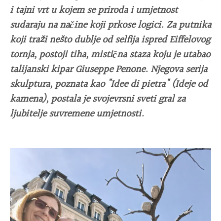
i tajni vrt u kojem se priroda i umjetnost
sudaraju na načine koji prkose logici. Za putnika
koji traži nešto dublje od selfija ispred Eiffelovog
tornja, postoji tiha, mistična staza koju je utabao
talijanski kipar Giuseppe Penone. Njegova serija
skulptura, poznata kao "Idee di pietra" (Ideje od
kamena), postala je svojevrsni sveti gral za
ljubitelje suvremene umjetnosti.