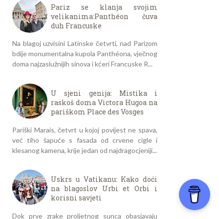
Pariz se klanja svojim
velikanima:Panthéon čuva
duh Francuske
Na blagoj uzvisini Latinske četvrti, nad Parizom
bdije monumentalna kupola Panthéona, vječnog
doma najzaslužnijih sinova i kćeri Francuske R...
U sjeni genija: Mistika i
raskoš doma Victora Hugoa na
pariškom Place des Vosges
Pariški Marais, četvrt u kojoj povijest ne spava,
već tiho šapuće s fasada od crvene cigle i
klesanog kamena, krije jedan od najdragocjeniji...
Uskrs u Vatikanu: Kako doći
na blagoslov Urbi et Orbi i
korisni savjeti
Dok prve zrake proljetnog sunca obasjavaju