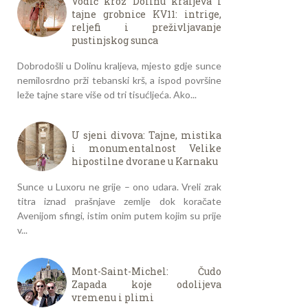
Vodič kroz Dolinu kraljeva i
tajne grobnice KV11: intrige,
reljefi i preživljavanje
pustinjskog sunca
Dobrodošli u Dolinu kraljeva, mjesto gdje sunce
nemilosrdno prži tebanski krš, a ispod površine
leže tajne stare više od tri tisućljeća. Ako...
U sjeni divova: Tajne, mistika
i monumentalnost Velike
hipostilne dvorane u Karnaku
Sunce u Luxoru ne grije – ono udara. Vreli zrak
titra iznad prašnjave zemlje dok koračate
Avenijom sfingi, istim onim putem kojim su prije
v...
Mont-Saint-Michel: Čudo
Zapada koje odolijeva
vremenu i plimi