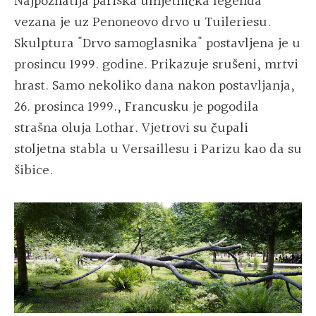
Najpoznatija pariška umjetnička legenda
vezana je uz Penoneovo drvo u Tuileriesu.
Skulptura "Drvo samoglasnika" postavljena je u
prosincu 1999. godine. Prikazuje srušeni, mrtvi
hrast. Samo nekoliko dana nakon postavljanja,
26. prosinca 1999., Francusku je pogodila
strašna oluja Lothar. Vjetrovi su čupali
stoljetna stabla u Versaillesu i Parizu kao da su
šibice.