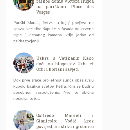
raskoš doma Victora Hugoa
na pariškom Place des
Vosges
Pariški Marais, četvrt u kojoj povijest ne
spava, već tiho šapuće s fasada od crvene
cigle i klesanog kamena, krije jedan od
najdragocjeniji...
Uskrs u Vatikanu: Kako
doći na blagoslov Urbi et
Orbi i korisni savjeti
Dok prve zrake proljetnog sunca obasjavaju
kupolu bazilike svetog Petra, Rim se budi u
posebnom raspoloženju. Nije to obična
nedjelja; to je...
Goffredo Mameli i
Gianicolo: Vodič kroz
povijest, mistiku i grobnicu