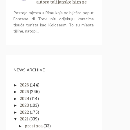
autora talijanske himne
Postoje mjesta u Rimu koja ne blješte poput
Fontane di Trevi niti odjekuju koracima
tisuća turista kao Koloseum. To su mjesta
tišine, natopl...
NEWS ARCHIVE
2026
(144)
►
2025
(246)
►
2024
(114)
►
2023
(103)
►
2022
(175)
►
2021
(339)
▼
prosinca
(33)
►