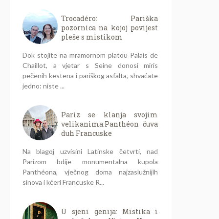
Trocadéro: Pariška
pozornica na kojoj povijest
pleše s mistikom
Dok stojite na mramornom platou Palais de
Chaillot, a vjetar s Seine donosi miris
pečenih kestena i pariškog asfalta, shvaćate
jedno: niste ...
Pariz se klanja svojim
velikanima:Panthéon čuva
duh Francuske
Na blagoj uzvisini Latinske četvrti, nad
Parizom bdije monumentalna kupola
Panthéona, vječnog doma najzaslužnijih
sinova i kćeri Francuske R...
U sjeni genija: Mistika i