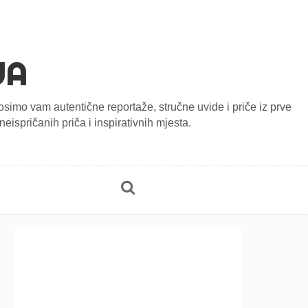
JA
onosimo vam autentične reportaže, stručne uvide i priče iz prve
eispričanih priča i inspirativnih mjesta.