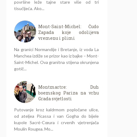
površine leže tajne stare više od tri
tisućljeća. Ako...
Mont-Saint-Michel: Čudo
Zapada koje odolijeva
vremenu i plimi
Na granici Normandije i Bretanje, iz voda La
Manchea izdiže se prizor kao iz bajke – Mont-
Saint-Michel. Ova granitna stijena okrunjena
gotič...
Montmartre: Duh
boemskog Pariza na vrhu
Grada svjetlosti
Putovanje kroz kaldrmom popločane ulice,
od ateljea Picassa i van Gogha do bijele
kupole Sacré-Cœura i crvenih vjetrenjača
Moulin Rougea. Mo...