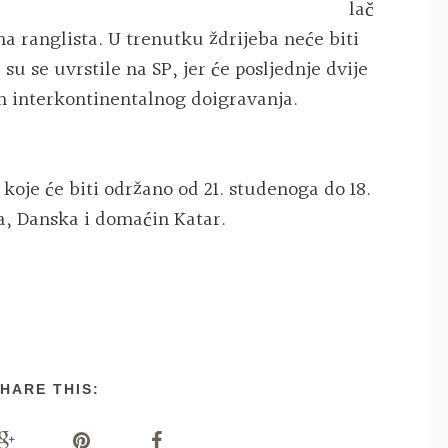
lač
ina ranglista. U trenutku ždrijeba neće biti
su se uvrstile na SP, jer će posljednje dvije
 interkontinentalnog doigravanja.
koje će biti održano od 21. studenoga do 18.
a, Danska i domaćin Katar.
HARE THIS: