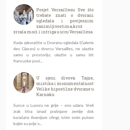
Posjet Versaillesu: Sve što
trebate znati o dvorani
ogledala i povijesnim
zanimljivostima,kroz
zrcala moći i intriga u srcu Versaillesa
Kada zakoračite u Dvoranu ogledala (Galerie
des Glaces) u dvorcu Versailles, ne ulazite
samo u prostoriju; ulazite u samu bit
francuske povi...
U sjeni divova: Tajne,
mistika i monumentalnost
Velike hipostilne dvorane u
Karnaku
Sunce u Luxoru ne grije – ono udara. Vreli
zrak titra iznad prašnjave zemlje dok
koračate Avenijom sfingi, istim onim putem
kojim su prije v...