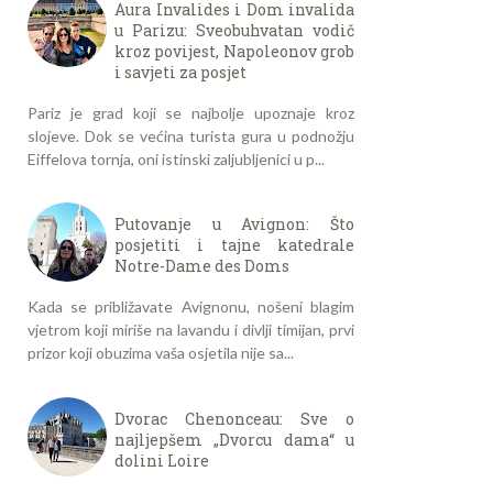
Aura Invalides i Dom invalida
u Parizu: Sveobuhvatan vodič
kroz povijest, Napoleonov grob
i savjeti za posjet
Pariz je grad koji se najbolje upoznaje kroz
slojeve. Dok se većina turista gura u podnožju
Eiffelova tornja, oni istinski zaljubljenici u p...
Putovanje u Avignon: Što
posjetiti i tajne katedrale
Notre-Dame des Doms
Kada se približavate Avignonu, nošeni blagim
vjetrom koji miriše na lavandu i divlji timijan, prvi
prizor koji obuzima vaša osjetila nije sa...
Dvorac Chenonceau: Sve o
najljepšem „Dvorcu dama“ u
dolini Loire