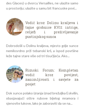
des Glaces) u dvorcu Versailles, ne ulazite samo
u prostoriju; ulazite u samu bit francuske povi...
Vodič kroz Dolinu kraljeva i
tajne grobnice KV11: intrige,
reljefi i preživljavanje
pustinjskog sunca
Dobrodošli u Dolinu kraljeva, mjesto gdje sunce
nemilosrdno prži tebanski krš, a ispod površine
leže tajne stare više od tri tisućljeća. Ako...
Rimski Forum: Kompletan
vodič kroz povijest,
zanimljivosti i savjete za
posjet
Dok sunce polako izranja iznad brežuljka Eskvilin,
obasjavajući oštre rubove bijelog mramora i
sjenovite lukove, lako je zaboraviti da se na...