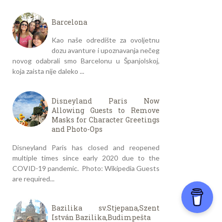
Barcelona
Kao naše odredište za ovoljetnu
dozu avanture i upoznavanja nečeg
novog odabrali smo Barcelonu u Španjolskoj,
koja zaista nije daleko ...
Disneyland Paris Now
Allowing Guests to Remove
Masks for Character Greetings
and Photo-Ops
Disneyland Paris has closed and reopened
multiple times since early 2020 due to the
COVID-19 pandemic. Photo: Wikipedia Guests
are required...
Bazilika sv.Stjepana,Szent
István Bazilika,Budimpešta