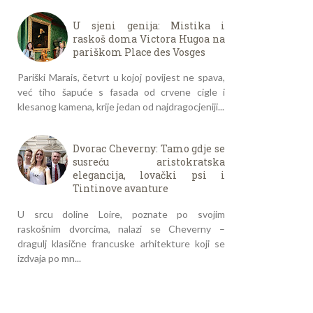
U sjeni genija: Mistika i
raskoš doma Victora Hugoa na
pariškom Place des Vosges
Pariški Marais, četvrt u kojoj povijest ne spava,
već tiho šapuće s fasada od crvene cigle i
klesanog kamena, krije jedan od najdragocjeniji...
Dvorac Cheverny: Tamo gdje se
susreću aristokratska
elegancija, lovački psi i
Tintinove avanture
U srcu doline Loire, poznate po svojim
raskošnim dvorcima, nalazi se Cheverny –
dragulj klasične francuske arhitekture koji se
izdvaja po mn...