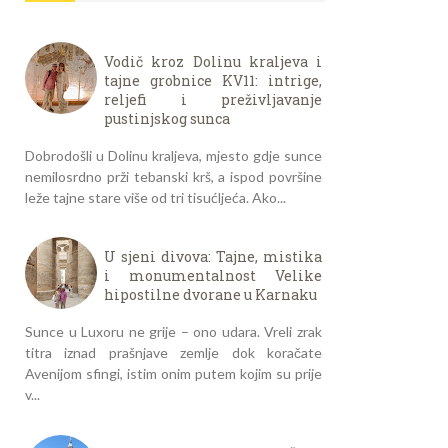
Vodič kroz Dolinu kraljeva i
tajne grobnice KV11: intrige,
reljefi i preživljavanje
pustinjskog sunca
Dobrodošli u Dolinu kraljeva, mjesto gdje sunce
nemilosrdno prži tebanski krš, a ispod površine
leže tajne stare više od tri tisućljeća. Ako...
U sjeni divova: Tajne, mistika
i monumentalnost Velike
hipostilne dvorane u Karnaku
Sunce u Luxoru ne grije – ono udara. Vreli zrak
titra iznad prašnjave zemlje dok koračate
Avenijom sfingi, istim onim putem kojim su prije
v...