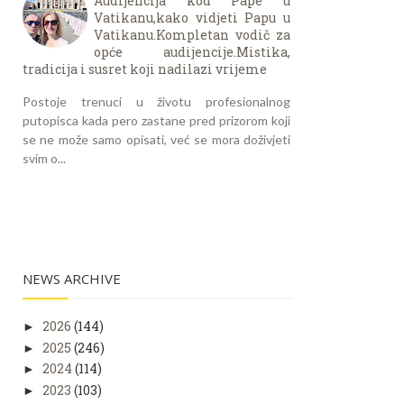
Audijencija kod Pape u
Vatikanu,kako vidjeti Papu u
Vatikanu.Kompletan vodič za
opće audijencije.Mistika,
tradicija i susret koji nadilazi vrijeme
Postoje trenuci u životu profesionalnog
putopisca kada pero zastane pred prizorom koji
se ne može samo opisati, već se mora doživjeti
svim o...
NEWS ARCHIVE
2026
(144)
►
2025
(246)
►
2024
(114)
►
2023
(103)
►