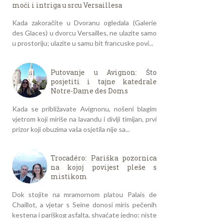
moći i intriga u srcu Versaillesa
Kada zakoračite u Dvoranu ogledala (Galerie
des Glaces) u dvorcu Versailles, ne ulazite samo
u prostoriju; ulazite u samu bit francuske povi...
Putovanje u Avignon: Što
posjetiti i tajne katedrale
Notre-Dame des Doms
Kada se približavate Avignonu, nošeni blagim
vjetrom koji miriše na lavandu i divlji timijan, prvi
prizor koji obuzima vaša osjetila nije sa...
Trocadéro: Pariška pozornica
na kojoj povijest pleše s
mistikom
Dok stojite na mramornom platou Palais de
Chaillot, a vjetar s Seine donosi miris pečenih
kestena i pariškog asfalta, shvaćate jedno: niste