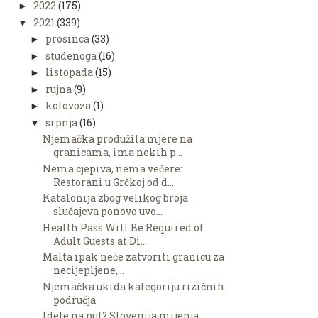
2022
(175)
►
2021
(339)
▼
prosinca
(33)
►
studenoga
(16)
►
listopada
(15)
►
rujna
(9)
►
kolovoza
(1)
►
srpnja
(16)
▼
Njemačka produžila mjere na
granicama, ima nekih p...
Nema cjepiva, nema večere:
Restorani u Grčkoj od d...
Katalonija zbog velikog broja
slučajeva ponovo uvo...
Health Pass Will Be Required of
Adult Guests at Di...
Malta ipak neće zatvoriti granicu za
necijepljene,...
Njemačka ukida kategoriju rizičnih
područja
Idete na put? Slovenija mijenja