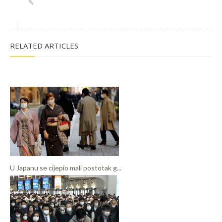
RELATED ARTICLES
U Japanu se cijepio mali postotak g...