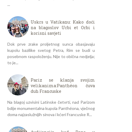
...
Uskrs u Vatikanu: Kako doći
na blagoslov Urbi et Orbi i
korisni savjeti
Dok prve zrake proljetnog sunca obasjavaju
kupolu bazilike svetog Petra, Rim se budi u
posebnom raspoloženju. Nije to obična nedjelja;
to je...
Pariz se klanja svojim
velikanima:Panthéon čuva
duh Francuske
Na blagoj uzvisini Latinske četvrti, nad Parizom
bdije monumentalna kupola Panthéona, vječnog
doma najzaslužnijih sinova i kćeri Francuske R...