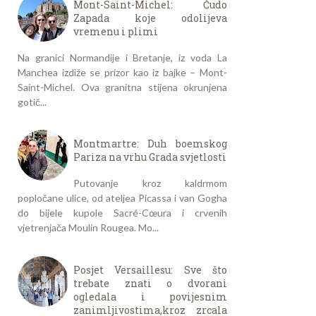
Mont-Saint-Michel: Čudo
Zapada koje odolijeva
vremenu i plimi
Na granici Normandije i Bretanje, iz voda La
Manchea izdiže se prizor kao iz bajke – Mont-
Saint-Michel. Ova granitna stijena okrunjena
gotič...
Montmartre: Duh boemskog
Pariza na vrhu Grada svjetlosti
Putovanje kroz kaldrmom
popločane ulice, od ateljea Picassa i van Gogha
do bijele kupole Sacré-Cœura i crvenih
vjetrenjača Moulin Rougea. Mo...
Posjet Versaillesu: Sve što
trebate znati o dvorani
ogledala i povijesnim
zanimljivostima,kroz zrcala