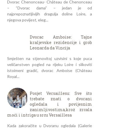
Dvorac Chenonceau- Château de Chenonceau
– “Dvorac dama” – jedan je od
najprepoznatljivijih dragulja doline Loire, a
njegova povijest, eleg...
Dvorac Amboise: Tajne
kraljevske rezidencije i grob
Leonarda da Vincija
Smješten na stjenovitoj uzvisini s koje puca
veličanstven pogled na rijeku Loire i slikoviti
istoimeni gradić, dvorac Amboise (Château
Royal...
Posjet Versaillesu: Sve što
trebate znati o dvorani
ogledala i povijesnim
zanimljivostima,kroz zrcala
moći i intriga u srcu Versaillesa
Kada zakoračite u Dvoranu ogledala (Galerie