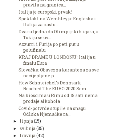
pravila na granica...
Italija je europski prvak!
Spektakl na Wembleyju: Engleska i
Italija za naslo...
Dva su tjedna do Olimpijskih igara, u
Tokiju se uv...
Azzurri i Furija po peti put u
polufinalu
KRAJ DRAME U LONDONU: Italija u
finalu Eura
Slovačka: Obavezna karantena za sve
necijepljene p...
How Schmeichel’s Denmark
Reached The EURO 2020 Sem...
Na kioscima u Rimu od 18 sati nema
prodaje alkohola
Covid-potvrde stupile na snagu.
Odluka Njemačke ra...
lipnja
(15)
►
svibnja
(35)
►
travnja
(42)
►