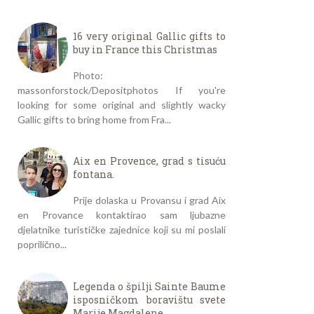
16 very original Gallic gifts to
buy in France this Christmas
Photo:
massonforstock/Depositphotos If you're
looking for some original and slightly wacky
Gallic gifts to bring home from Fra...
Aix en Provence, grad s tisuću
fontana.
Prije dolaska u Provansu i grad Aix
en Provance kontaktirao sam ljubazne
djelatnike turističke zajednice koji su mi poslali
poprilično...
Legenda o špilji Sainte Baume
isposničkom boravištu svete
Marije Magdalene