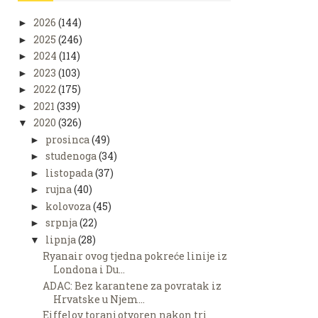
2026
(144)
►
2025
(246)
►
2024
(114)
►
2023
(103)
►
2022
(175)
►
2021
(339)
►
2020
(326)
▼
prosinca
(49)
►
studenoga
(34)
►
listopada
(37)
►
rujna
(40)
►
kolovoza
(45)
►
srpnja
(22)
►
lipnja
(28)
▼
Ryanair ovog tjedna pokreće linije iz
Londona i Du...
ADAC: Bez karantene za povratak iz
Hrvatske u Njem...
Eiffelov toranj otvoren nakon tri