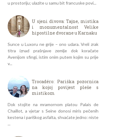
u prostoriju; ulazite u samu bit francuske povi...
U sjeni divova: Tajne, mistika
i monumentalnost Velike
hipostilne dvorane u Karnaku
Sunce u Luxoru ne grije – ono udara. Vreli zrak
titra iznad prašnjave zemlje dok koračate
Avenijom sfingi, istim onim putem kojim su prije
v...
Trocadéro: Pariška pozornica
na kojoj povijest pleše s
mistikom
Dok stojite na mramornom platou Palais de
Chaillot, a vjetar s Seine donosi miris pečenih
kestena i pariškog asfalta, shvaćate jedno: niste
...