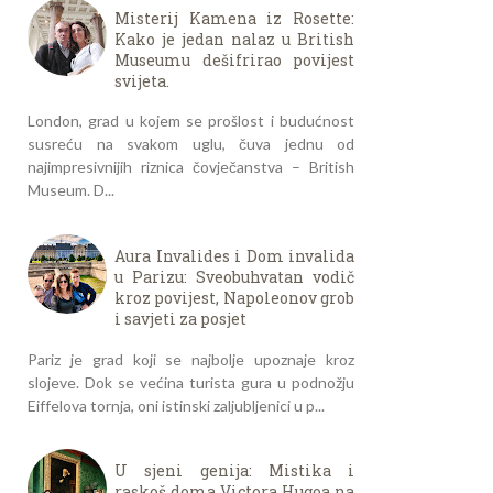
Misterij Kamena iz Rosette:
Kako je jedan nalaz u British
Museumu dešifrirao povijest
svijeta.
London, grad u kojem se prošlost i budućnost
susreću na svakom uglu, čuva jednu od
najimpresivnijih riznica čovječanstva – British
Museum. D...
Aura Invalides i Dom invalida
u Parizu: Sveobuhvatan vodič
kroz povijest, Napoleonov grob
i savjeti za posjet
Pariz je grad koji se najbolje upoznaje kroz
slojeve. Dok se većina turista gura u podnožju
Eiffelova tornja, oni istinski zaljubljenici u p...
U sjeni genija: Mistika i
raskoš doma Victora Hugoa na