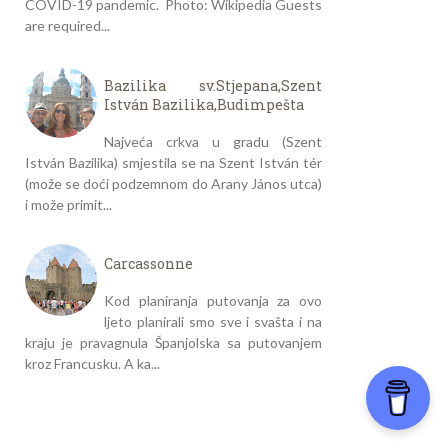
COVID-19 pandemic. Photo: Wikipedia Guests
are required...
Bazilika sv.Stjepana,Szent
István Bazilika,Budimpešta
Najveća crkva u gradu (Szent
István Bazilika) smjestila se na Szent István tér
(može se doći podzemnom do Arany János utca)
i može primit...
Carcassonne
Kod planiranja putovanja za ovo
ljeto planirali smo sve i svašta i na
kraju je pravagnula Španjolska sa putovanjem
kroz Francusku. A ka...