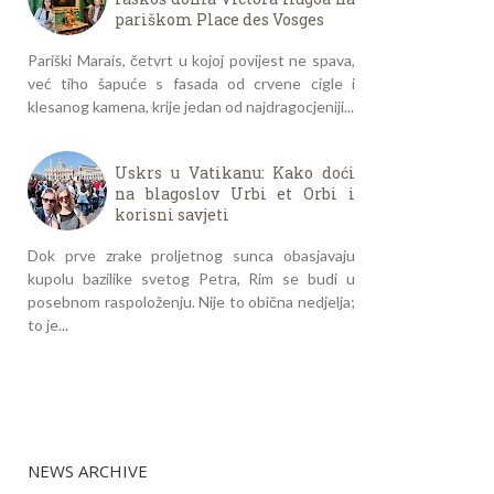
pariškom Place des Vosges
Pariški Marais, četvrt u kojoj povijest ne spava,
već tiho šapuće s fasada od crvene cigle i
klesanog kamena, krije jedan od najdragocjeniji...
Uskrs u Vatikanu: Kako doći
na blagoslov Urbi et Orbi i
korisni savjeti
Dok prve zrake proljetnog sunca obasjavaju
kupolu bazilike svetog Petra, Rim se budi u
posebnom raspoloženju. Nije to obična nedjelja;
to je...
NEWS ARCHIVE