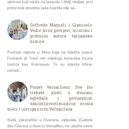
vjetrom koji miriše na lavandu i divlji timijan, prvi
prizor koji obuzima vaša osjetila nije sa...
Goffredo Mameli i Gianicolo:
Vodič kroz povijest, mistiku i
grobnicu autora talijanske
himne
Postoje mjesta u Rimu koja ne blješte poput
Fontane di Trevi niti odjekuju koracima tisuća
turista kao Koloseum. To su mjesta tišine,
natopl...
Posjet Versaillesu: Sve što
trebate znati o dvorani
ogledala i povijesnim
zanimljivostima,kroz zrcala
moći i intriga u srcu Versaillesa
Kada zakoračite u Dvoranu ogledala (Galerie
des Glaces) u dvorcu Versailles, ne ulazite samo