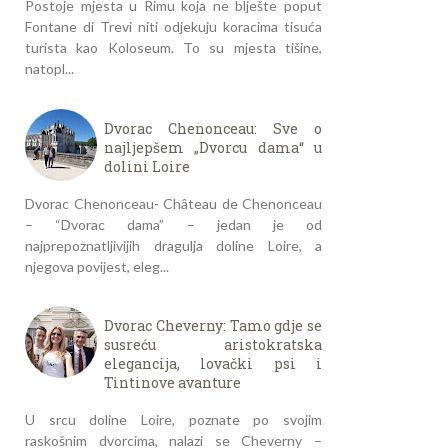
Postoje mjesta u Rimu koja ne blješte poput
Fontane di Trevi niti odjekuju koracima tisuća
turista kao Koloseum. To su mjesta tišine,
natopl...
Dvorac Chenonceau: Sve o
najljepšem „Dvorcu dama“ u
dolini Loire
Dvorac Chenonceau- Château de Chenonceau
– “Dvorac dama” – jedan je od
najprepoznatljivijih dragulja doline Loire, a
njegova povijest, eleg...
Dvorac Cheverny: Tamo gdje se
susreću aristokratska
elegancija, lovački psi i
Tintinove avanture
U srcu doline Loire, poznate po svojim
raskošnim dvorcima, nalazi se Cheverny –