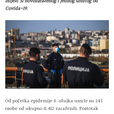
bilježi 31 novozaraženog i jednog umrlog od
Covida-19.
Od početka epidemije 6. ožujka umrle su 243
osobe od ukupno 11.412 zaraženih. Postotak