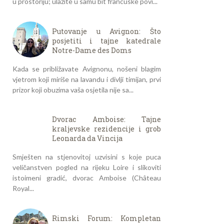
u prostoriju; ulazite u samu bit francuske povi...
Putovanje u Avignon: Što
posjetiti i tajne katedrale
Notre-Dame des Doms
Kada se približavate Avignonu, nošeni blagim
vjetrom koji miriše na lavandu i divlji timijan, prvi
prizor koji obuzima vaša osjetila nije sa...
Dvorac Amboise: Tajne
kraljevske rezidencije i grob
Leonarda da Vincija
Smješten na stjenovitoj uzvisini s koje puca
veličanstven pogled na rijeku Loire i slikoviti
istoimeni gradić, dvorac Amboise (Château
Royal...
Rimski Forum: Kompletan