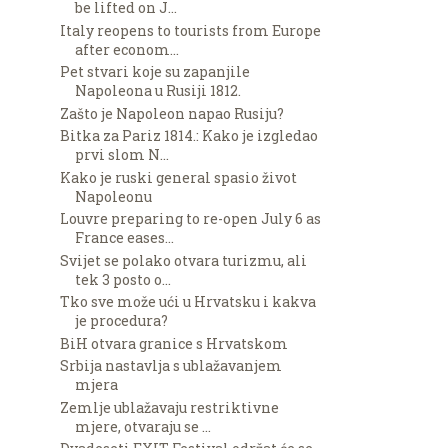
be lifted on J...
Italy reopens to tourists from Europe
after econom...
Pet stvari koje su zapanjile
Napoleona u Rusiji 1812.
Zašto je Napoleon napao Rusiju?
Bitka za Pariz 1814.: Kako je izgledao
prvi slom N...
Kako je ruski general spasio život
Napoleonu
Louvre preparing to re-open July 6 as
France eases...
Svijet se polako otvara turizmu, ali
tek 3 posto o...
Tko sve može ući u Hrvatsku i kakva
je procedura?
BiH otvara granice s Hrvatskom
Srbija nastavlja s ublažavanjem
mjera
Zemlje ublažavaju restriktivne
mjere, otvaraju se ...