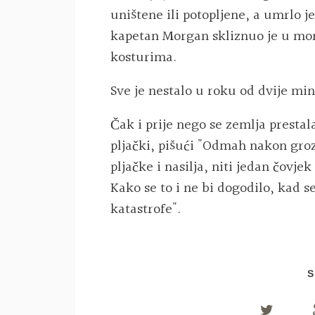
uništene ili potopljene, a umrlo j
kapetan Morgan skliznuo je u more
kosturima.
Sve je nestalo u roku od dvije min
Čak i prije nego se zemlja prestala 
pljački, pišući "Odmah nakon gro
pljačke i nasilja, niti jedan čovje
Kako se to i ne bi dogodilo, kad s
katastrofe".
S