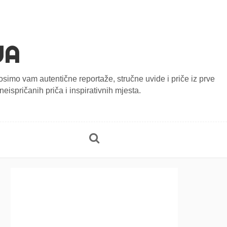
JA
onosimo vam autentične reportaže, stručne uvide i priče iz prve
eispričanih priča i inspirativnih mjesta.