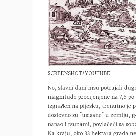
SCREENSHOT/YOUTUBE
No, slavni dani nisu potrajali dugo.
magnitude procijenjene na 7,5 po
izgrađen na pijesku, trenutno je p
doslovno su "usisane" u zemlju, gej
napao i tsunami, povlačeći sa sob
Na kraju, oko 33 hektara grada ne