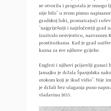
se otvorila i progutala je mnogo l
nije bilo" u svom pismu napisano
gradskoj luki, promatrajući rušev
"najgriješniji i najzločestiji grad
izazivalo nesvjesticu, nazvanom K
prostitutkama. Kad je grad unište
kazna za sve njihove grijehe.
Englezi i njihovi prijatelji gusari
Jamajku je držala Španjolska nako
otokom koji je ikad vidio". Nije i
je držali bez ulaganja puno napor
vladavinu 1655.