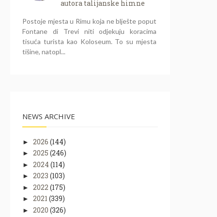
autora talijanske himne
Postoje mjesta u Rimu koja ne blješte poput
Fontane di Trevi niti odjekuju koracima
tisuća turista kao Koloseum. To su mjesta
tišine, natopl...
NEWS ARCHIVE
2026
(144)
►
2025
(246)
►
2024
(114)
►
2023
(103)
►
2022
(175)
►
2021
(339)
►
2020
(326)
►