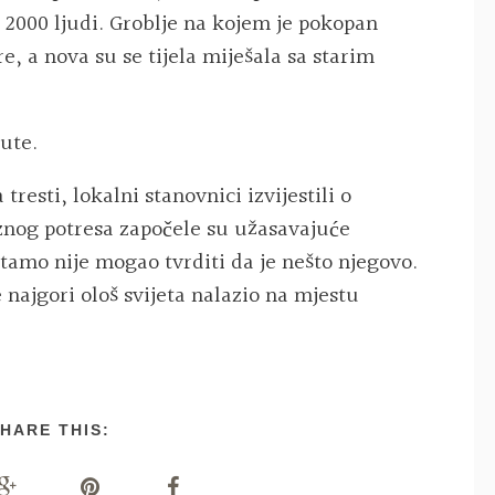
e 2000 ljudi. Groblje na kojem je pokopan
, a nova su se tijela miješala sa starim
ute.
tresti, lokalni stanovnici izvijestili o
znog potresa započele su užasavajuće
k tamo nije mogao tvrditi da je nešto njegovo.
e najgori ološ svijeta nalazio na mjestu
HARE THIS: