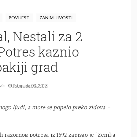
POVIJEST
ZANIMLJIVOSTI
l, Nestali za 2
Potres kaznio
akiji grad
zic
listopada 03, 2018
mnogo ljudi, a more se popelo preko zidova -
i razornog potresa iz 1692 zapisao je "Zemlja