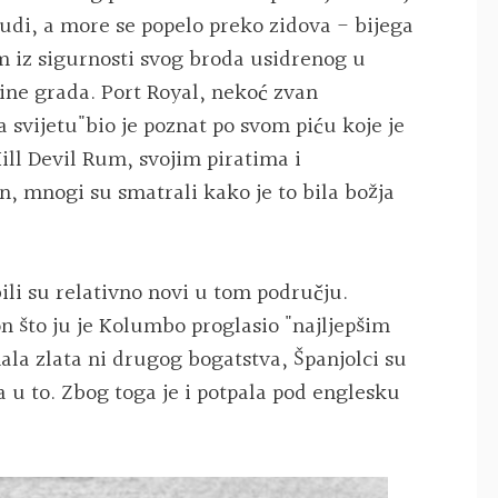
judi, a more se popelo preko zidova - bijega
m iz sigurnosti svog broda usidrenog u
ine grada. Port Royal, nekoć zvan
 na svijetu"bio je poznat po svom piću koje je
ill Devil Rum, svojim piratima i
n, mnogi su smatrali kako je to bila božja
 bili su relativno novi u tom području.
n što ju je Kolumbo proglasio "najljepšim
mala zlata ni drugog bogatstva, Španjolci su
a u to. Zbog toga je i potpala pod englesku