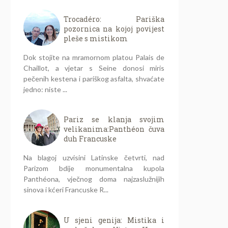
Trocadéro: Pariška
pozornica na kojoj povijest
pleše s mistikom
Dok stojite na mramornom platou Palais de
Chaillot, a vjetar s Seine donosi miris
pečenih kestena i pariškog asfalta, shvaćate
jedno: niste ...
Pariz se klanja svojim
velikanima:Panthéon čuva
duh Francuske
Na blagoj uzvisini Latinske četvrti, nad
Parizom bdije monumentalna kupola
Panthéona, vječnog doma najzaslužnijih
sinova i kćeri Francuske R...
U sjeni genija: Mistika i