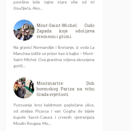
površine leže tajne stare više od tri
tisućljeća. Ako...
Mont-Saint-Michel: Čudo
Zapada koje odolijeva
vremenu i plimi
Na granici Normandije i Bretanje, iz voda La
Manchea izdiže se prizor kao iz bajke – Mont-
Saint-Michel. Ova granitna stijena okrunjena
gotič...
Montmartre: Duh
boemskog Pariza na vrhu
Grada svjetlosti
Putovanje kroz kaldrmom popločane ulice,
od ateljea Picassa i van Gogha do bijele
kupole Sacré-Cœura i crvenih vjetrenjača
Moulin Rougea. Mo...