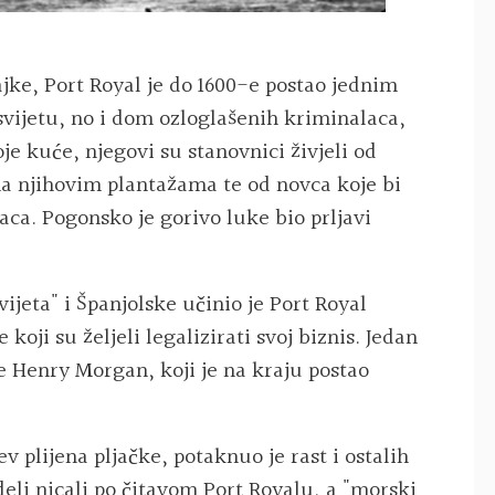
ajke, Port Royal je do 1600-e postao jednim
vijetu, no i dom ozloglašenih kriminalaca,
oje kuće, njegovi su stanovnici živjeli od
a njihovim plantažama te od novca koje bi
laca. Pogonsko je gorivo luke bio prljavi
ijeta" i Španjolske učinio je Port Royal
koji su željeli legalizirati svoj biznis. Jedan
e Henry Morgan, koji je na kraju postao
ev plijena pljačke, potaknuo je rast i ostalih
deli nicali po čitavom Port Royalu, a "morski