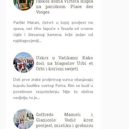
raskoš doma Victora Hugoa
na pariškom Place des
Vosges
Pariški Marais, četvrt u kojoj povijest ne
spava, već tiho šapuće s fasada od crvene
cigle i klesanog kamena, krije jedan od
najdragocjeniji...
Uskrs u Vatikanu: Kako
doći na blagoslov Urbi et
Orbi i korisni savjeti
Dok prve zrake proljetnog sunca obasjavaju
kupolu bazilike svetog Petra, Rim se budi u
posebnom raspoloženju. Nije to obična
nedjelja; to je...
Goffredo Mameli i
Gianicolo: Vodič kroz
povijest, mistiku i grobnicu