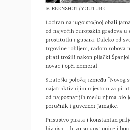
SCREENSHOT/YOUTUBE
Lociran na jugoistočnoj obali Jam
od najvećih europskih gradova u s
prostitutki i gusara. Daleko od sv
trgovine robljem, radom robova n
pirati trošili nakon pljački Španjo
novac i opći nemoral.
Strateški položaj između "Novog sv
najatraktivnijim mjestom za pirate 
od najpoznatijih među njima bio j
poručnik i guverner Jamajke.
Prisustvo pirata i konstantan prilj
biznisa. Ubrzo su gostionice i bor