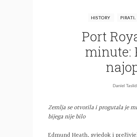
HISTORY
PIRATI.
Port Roya
minute: 
najop
Daniel Taslid
Zemlja se otvorila i progutala je 
bijega nije bilo
Edmund Heath, svjedok i preživjel