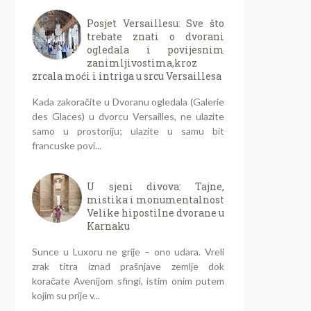
Posjet Versaillesu: Sve što
trebate znati o dvorani
ogledala i povijesnim
zanimljivostima,kroz
zrcala moći i intriga u srcu Versaillesa
Kada zakoračite u Dvoranu ogledala (Galerie
des Glaces) u dvorcu Versailles, ne ulazite
samo u prostoriju; ulazite u samu bit
francuske povi...
U sjeni divova: Tajne,
mistika i monumentalnost
Velike hipostilne dvorane u
Karnaku
Sunce u Luxoru ne grije – ono udara. Vreli
zrak titra iznad prašnjave zemlje dok
koračate Avenijom sfingi, istim onim putem
kojim su prije v...