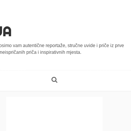
JA
onosimo vam autentične reportaže, stručne uvide i priče iz prve
eispričanih priča i inspirativnih mjesta.