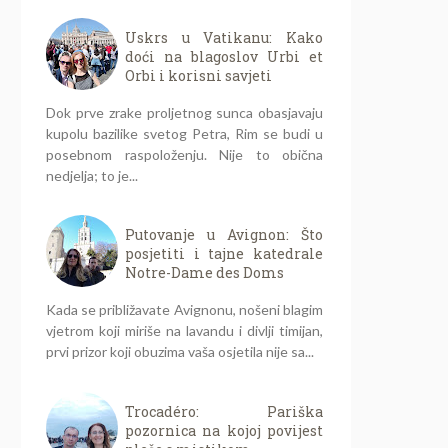
Uskrs u Vatikanu: Kako
doći na blagoslov Urbi et
Orbi i korisni savjeti
Dok prve zrake proljetnog sunca obasjavaju
kupolu bazilike svetog Petra, Rim se budi u
posebnom raspoloženju. Nije to obična
nedjelja; to je...
Putovanje u Avignon: Što
posjetiti i tajne katedrale
Notre-Dame des Doms
Kada se približavate Avignonu, nošeni blagim
vjetrom koji miriše na lavandu i divlji timijan,
prvi prizor koji obuzima vaša osjetila nije sa...
Trocadéro: Pariška
pozornica na kojoj povijest