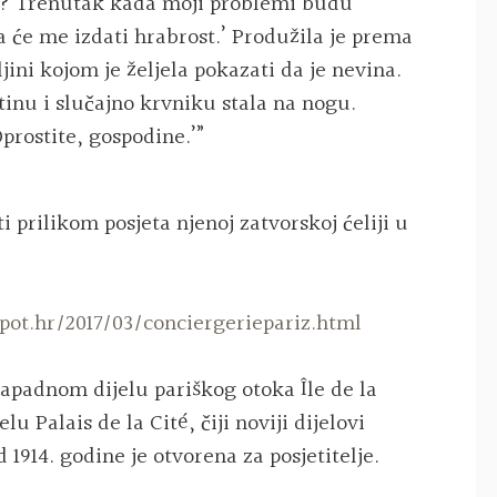
t? Trenutak kada moji problemi budu
a će me izdati hrabrost.’ Produžila je prema
ljini kojom je željela pokazati da je nevina.
etinu i slučajno krvniku stala na nogu.
Oprostite, gospodine.’”
i prilikom posjeta njenoj zatvorskoj ćeliji u
pot.hr/2017/03/conciergeriepariz.html
zapadnom dijelu pariškog otoka Île de la
u Palais de la Cité, čiji noviji dijelovi
 1914. godine je otvorena za posjetitelje.