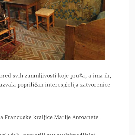
ored svih zanmljivosti koje pruža, a ima ih,
zazvala popriličan interes,ćelija zatvorenice
ja Francuske kraljice Marije Antoanete .