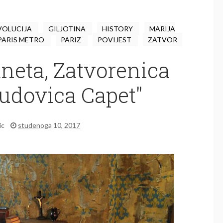
VOLUCIJA
GILJOTINA
HISTORY
MARIJA
PARIS METRO
PARIZ
POVIJEST
ZATVOR
neta, Zatvorenica
 “udovica Capet"
ic
studenoga 10, 2017