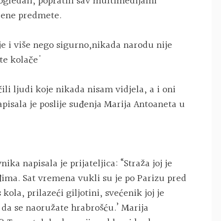
gledali, popratili sav multimedijalni
žbene predmete.
 je i više nego sigurno,nikada narodu nije
te kolače'
li ljudi koje nikada nisam vidjela, a i oni
apisala je poslije suđenja Marija Antoaneta u
ika napisala je prijateljica: “Straža joj je
đima. Sat vremena vukli su je po Parizu pred
kola, prilazeći giljotini, svećenik joj je
 da se naoružate hrabrošću.’ Marija