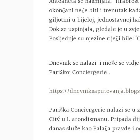
Antoaneta se nasmijala: ‘Hrabros
okončani neće biti i trenutak kad
giljotini u bijeloj, jednostavnoj ha
Dok se uspinjala, gledale je u svj
Posljednje su njezine riječi bile: ‘
Dnevnik se nalazi i može se vidjet
Pariškoj Conciergerie .
https://dnevniksaputovanja.blogs
Pariška Conciergerie nalazi se u 
Cité u 1. arondismanu. Pripada dijel
danas služe kao Palača pravde i od