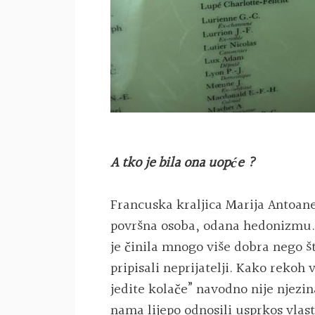
A tko je bila ona uopće ?
Francuska kraljica Marija Antoane
površna osoba, odana hedonizmu.
je činila mnogo više dobra nego što
pripisali neprijatelji. Kako rekoh
jedite kolače” navodno nije njezina
nama lijepo odnosili usprkos vlast