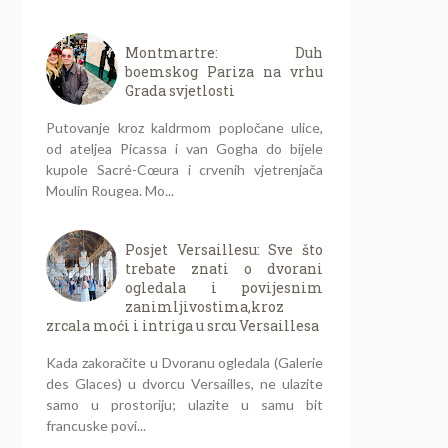
Montmartre: Duh
boemskog Pariza na vrhu
Grada svjetlosti
Putovanje kroz kaldrmom popločane ulice,
od ateljea Picassa i van Gogha do bijele
kupole Sacré-Cœura i crvenih vjetrenjača
Moulin Rougea. Mo...
Posjet Versaillesu: Sve što
trebate znati o dvorani
ogledala i povijesnim
zanimljivostima,kroz
zrcala moći i intriga u srcu Versaillesa
Kada zakoračite u Dvoranu ogledala (Galerie
des Glaces) u dvorcu Versailles, ne ulazite
samo u prostoriju; ulazite u samu bit
francuske povi...