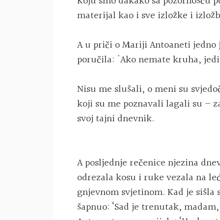
Koju smo dakako sa pozornošću po
materijal kao i sve izložke i izlo
A u priči o Mariji Antoaneti jedno
poručila: 'Ako nemate kruha, jedi
Nisu me slušali, o meni su svjedoči
koji su me poznavali lagali su – z
svoj tajni dnevnik.
A posljednje rečenice njezina dnevn
odrezala kosu i ruke vezala na le
gnjevnom svjetinom. Kad je sišla s 
šapnuo: ‘Sad je trenutak, madam,