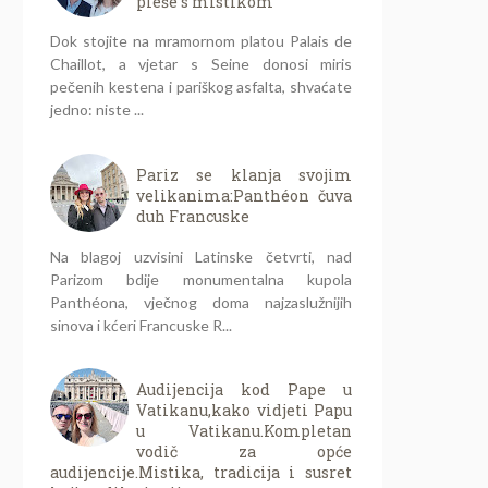
pleše s mistikom
Dok stojite na mramornom platou Palais de
Chaillot, a vjetar s Seine donosi miris
pečenih kestena i pariškog asfalta, shvaćate
jedno: niste ...
Pariz se klanja svojim
velikanima:Panthéon čuva
duh Francuske
Na blagoj uzvisini Latinske četvrti, nad
Parizom bdije monumentalna kupola
Panthéona, vječnog doma najzaslužnijih
sinova i kćeri Francuske R...
Audijencija kod Pape u
Vatikanu,kako vidjeti Papu
u Vatikanu.Kompletan
vodič za opće
audijencije.Mistika, tradicija i susret