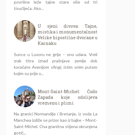
površine leže tajne stare više od tri
tisućljeća. Ako...
U sjeni divova: Tajne,
mistika i monumentalnost
Velike hipostilne dvorane u
Karnaku
Sunce u Luxoru ne grije – ono udara. Vreli
zrak titra iznad prašnjave zemlje dok
koračate Avenijom sfingi, istim onim putem
kojim su prije v...
Mont-Saint-Michel: Čudo
Zapada koje odolijeva
vremenu i plimi
Na granici Normandije i Bretanje, iz voda La
Manchea izdiže se prizor kao iz bajke – Mont-
Saint-Michel. Ova granitna stijena okrunjena
gotič...