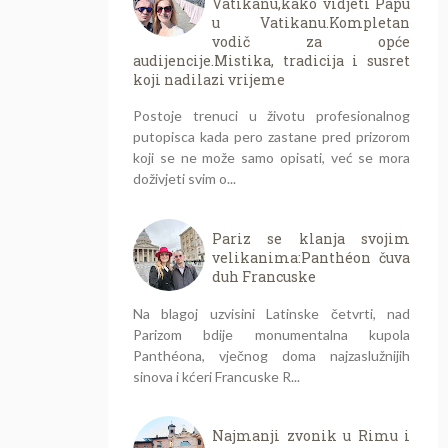
Vatikanu,kako vidjeti Papu
u Vatikanu.Kompletan
vodič za opće
audijencije.Mistika, tradicija i susret
koji nadilazi vrijeme
Postoje trenuci u životu profesionalnog
putopisca kada pero zastane pred prizorom
koji se ne može samo opisati, već se mora
doživjeti svim o...
Pariz se klanja svojim
velikanima:Panthéon čuva
duh Francuske
Na blagoj uzvisini Latinske četvrti, nad
Parizom bdije monumentalna kupola
Panthéona, vječnog doma najzaslužnijih
sinova i kćeri Francuske R...
Najmanji zvonik u Rimu i