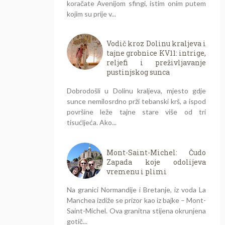
koračate Avenijom sfingi, istim onim putem
kojim su prije v...
Vodič kroz Dolinu kraljeva i
tajne grobnice KV11: intrige,
reljefi i preživljavanje
pustinjskog sunca
Dobrodošli u Dolinu kraljeva, mjesto gdje
sunce nemilosrdno prži tebanski krš, a ispod
površine leže tajne stare više od tri
tisućljeća. Ako...
Mont-Saint-Michel: Čudo
Zapada koje odolijeva
vremenu i plimi
Na granici Normandije i Bretanje, iz voda La
Manchea izdiže se prizor kao iz bajke – Mont-
Saint-Michel. Ova granitna stijena okrunjena
gotič...