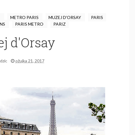
O
METRO PARIS
MUZEJ D'ORSAY
PARIS
ONS
PARIS METRO
PARIZ
j d'Orsay
idzic
ožujka 21, 2017