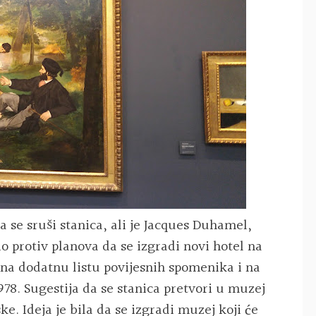
a se sruši stanica, ali je Jacques Duhamel,
o protiv planova da se izgradi novi hotel na
a na dodatnu listu povijesnih spomenika i na
1978. Sugestija da se stanica pretvori u muzej
e. Ideja je bila da se izgradi muzej koji će