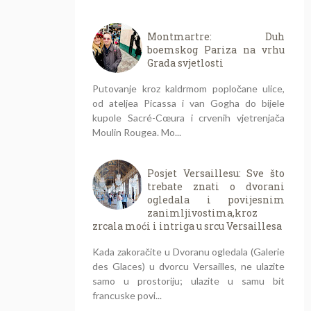
Montmartre: Duh
boemskog Pariza na vrhu
Grada svjetlosti
Putovanje kroz kaldrmom popločane ulice,
od ateljea Picassa i van Gogha do bijele
kupole Sacré-Cœura i crvenih vjetrenjača
Moulin Rougea. Mo...
Posjet Versaillesu: Sve što
trebate znati o dvorani
ogledala i povijesnim
zanimljivostima,kroz
zrcala moći i intriga u srcu Versaillesa
Kada zakoračite u Dvoranu ogledala (Galerie
des Glaces) u dvorcu Versailles, ne ulazite
samo u prostoriju; ulazite u samu bit
francuske povi...