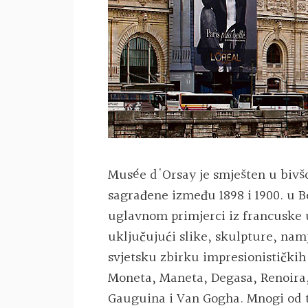
Musée d'Orsay je smješten u bivšo
sagrađene između 1898 i 1900. u 
uglavnom primjerci iz francuske u
uključujući slike, skulpture, namj
svjetsku zbirku impresionističkih
Moneta, Maneta, Degasa, Renoira,
Gauguina i Van Gogha. Mnogi od t