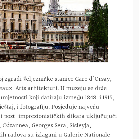
j zgradi željezničke stanice Gare d'Orsay,
Beaux-Arts arhitekturi. U muzeju se drže
mjetnosti koji datiraju između 1848. i 1915,
eštaj, i fotografiju. Posjeduje najveću
 i post-impresionističkih slikara uključujući
 Cézannea, Georges Sera, Sisleyja,
ih radova su izlagani u Galerie Nationale