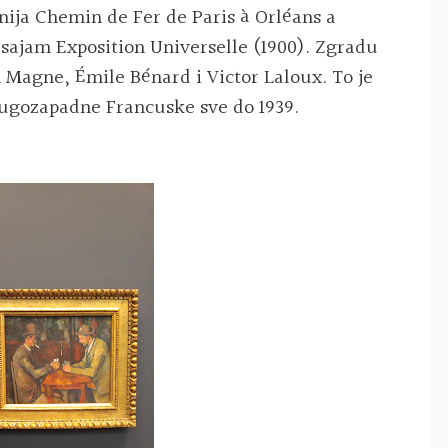
nija Chemin de Fer de Paris à Orléans a
i sajam Exposition Universelle (1900). Zgradu
en Magne, Émile Bénard i Victor Laloux. To je
 jugozapadne Francuske sve do 1939.