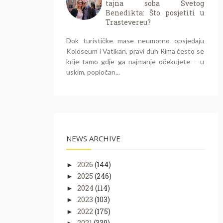
tajna soba Svetog
Benedikta: Što posjetiti u
Trastevereu?
Dok turističke mase neumorno opsjedaju
Koloseum i Vatikan, pravi duh Rima često se
krije tamo gdje ga najmanje očekujete – u
uskim, popločan...
NEWS ARCHIVE
2026
(144)
►
2025
(246)
►
2024
(114)
►
2023
(103)
►
2022
(175)
►
2021
(339)