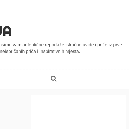
JA
onosimo vam autentične reportaže, stručne uvide i priče iz prve
eispričanih priča i inspirativnih mjesta.