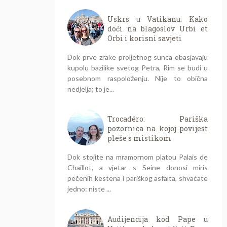
Uskrs u Vatikanu: Kako
doći na blagoslov Urbi et
Orbi i korisni savjeti
Dok prve zrake proljetnog sunca obasjavaju
kupolu bazilike svetog Petra, Rim se budi u
posebnom raspoloženju. Nije to obična
nedjelja; to je...
Trocadéro: Pariška
pozornica na kojoj povijest
pleše s mistikom
Dok stojite na mramornom platou Palais de
Chaillot, a vjetar s Seine donosi miris
pečenih kestena i pariškog asfalta, shvaćate
jedno: niste ...
Audijencija kod Pape u