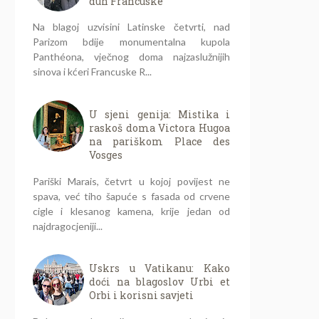
duh Francuske
Na blagoj uzvisini Latinske četvrti, nad
Parizom bdije monumentalna kupola
Panthéona, vječnog doma najzaslužnijih
sinova i kćeri Francuske R...
U sjeni genija: Mistika i
raskoš doma Victora Hugoa
na pariškom Place des
Vosges
Pariški Marais, četvrt u kojoj povijest ne
spava, već tiho šapuće s fasada od crvene
cigle i klesanog kamena, krije jedan od
najdragocjeniji...
Uskrs u Vatikanu: Kako
doći na blagoslov Urbi et
Orbi i korisni savjeti