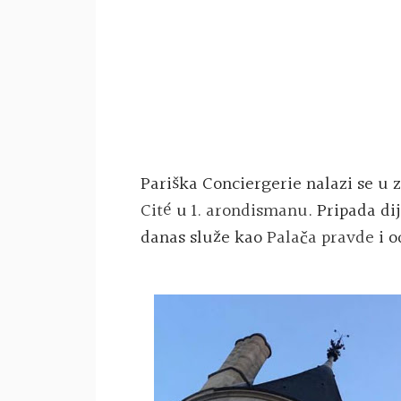
Pariška
Conciergerie
nalazi se u 
Cité
u
1. arondismanu
. Pripada di
danas služe kao
Palača pravde
i 