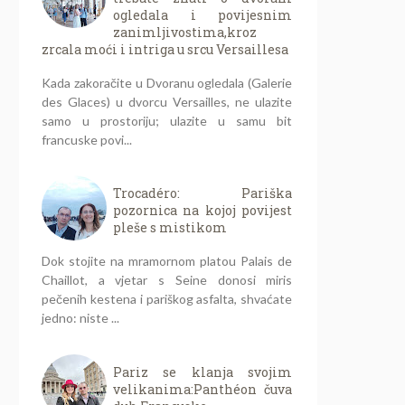
ogledala i povijesnim
zanimljivostima,kroz
zrcala moći i intriga u srcu Versaillesa
Kada zakoračite u Dvoranu ogledala (Galerie
des Glaces) u dvorcu Versailles, ne ulazite
samo u prostoriju; ulazite u samu bit
francuske povi...
Trocadéro: Pariška
pozornica na kojoj povijest
pleše s mistikom
Dok stojite na mramornom platou Palais de
Chaillot, a vjetar s Seine donosi miris
pečenih kestena i pariškog asfalta, shvaćate
jedno: niste ...
Pariz se klanja svojim
velikanima:Panthéon čuva