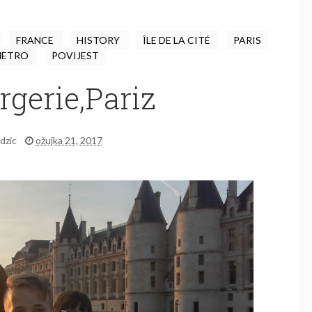
FRANCE
HISTORY
ÎLE DE LA CITÉ
PARIS
METRO
POVIJEST
rgerie,Pariz
idzic
ožujka 21, 2017