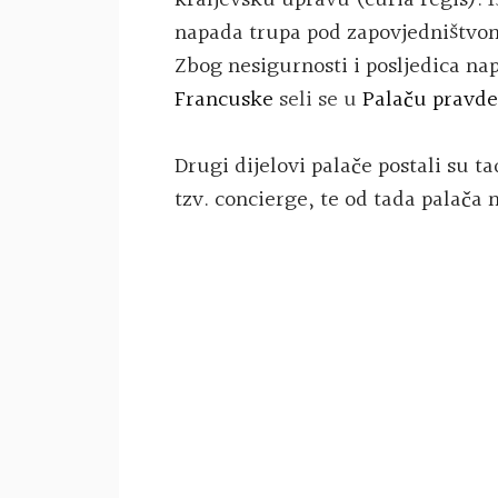
kraljevsku upravu (
curia regis
).
1
napada trupa pod zapovjedništv
Zbog nesigurnosti i posljedica na
Francuske
seli se u
Palaču pravde
Drugi dijelovi palače postali su ta
tzv.
concierge
, te od tada palača 