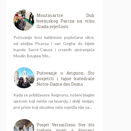
Montmartre: Duh
boemskog Pariza na vrhu
Grada svjetlosti
Putovanje kroz kaldrmom popločane ulice,
od ateljea Picassa i van Gogha do bijele
kupole Sacré-Cœura i crvenih vjetrenjača
Moulin Rougea. Mo...
Putovanje u Avignon: Što
posjetiti i tajne katedrale
Notre-Dame des Doms
Kada se približavate Avignonu, nošeni blagim
vjetrom koji miriše na lavandu i divlji timijan,
prvi prizor koji obuzima vaša osjetila nije sa...
Posjet Versaillesu: Sve što
trebate znati o dvorani