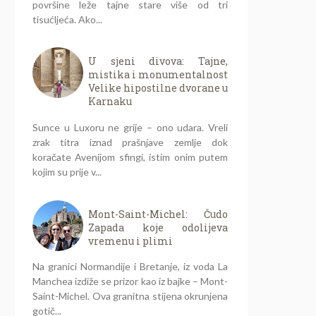
površine leže tajne stare više od tri
tisućljeća. Ako...
U sjeni divova: Tajne,
mistika i monumentalnost
Velike hipostilne dvorane u
Karnaku
Sunce u Luxoru ne grije – ono udara. Vreli
zrak titra iznad prašnjave zemlje dok
koračate Avenijom sfingi, istim onim putem
kojim su prije v...
Mont-Saint-Michel: Čudo
Zapada koje odolijeva
vremenu i plimi
Na granici Normandije i Bretanje, iz voda La
Manchea izdiže se prizor kao iz bajke – Mont-
Saint-Michel. Ova granitna stijena okrunjena
gotič...