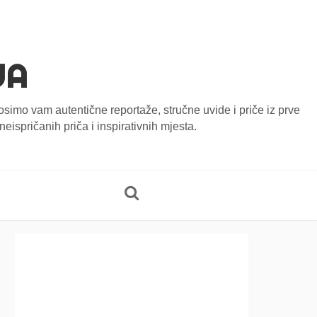
JA
onosimo vam autentične reportaže, stručne uvide i priče iz prve
eispričanih priča i inspirativnih mjesta.