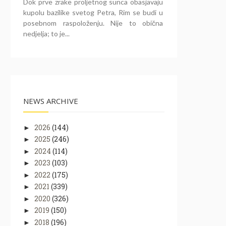
Dok prve zrake proljetnog sunca obasjavaju
kupolu bazilike svetog Petra, Rim se budi u
posebnom raspoloženju. Nije to obična
nedjelja; to je...
NEWS ARCHIVE
2026
(144)
►
2025
(246)
►
2024
(114)
►
2023
(103)
►
2022
(175)
►
2021
(339)
►
2020
(326)
►
2019
(150)
►
2018
(196)
►