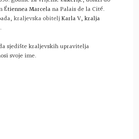
358
. godine za vrijeme
Žakerije
, dolazi do
om
Étiennea Marcela
na
Palais de la Cité
.
pada,
kraljevska obitelj
Karla V, kralja
.
da sjedište kraljevskih upravitelja
nosi svoje ime.