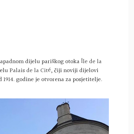
zapadnom dijelu pariškog
otoka
Île de la
jelu
Palais de la Cité
, čiji noviji dijelovi
od
1914
. godine je otvorena za posjetitelje.