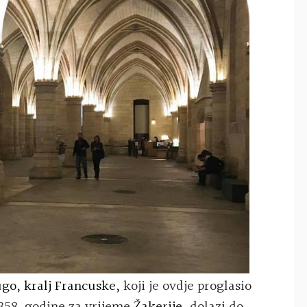
go, kralj Francuske
,
koji je ovdje proglasio