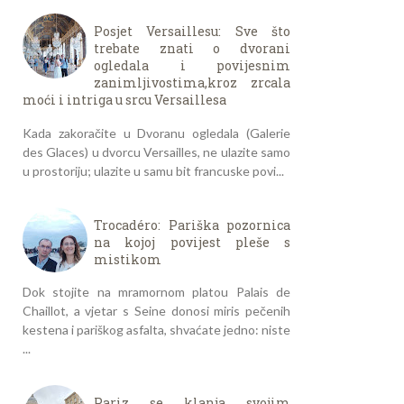
Posjet Versaillesu: Sve što
trebate znati o dvorani
ogledala i povijesnim
zanimljivostima,kroz zrcala
moći i intriga u srcu Versaillesa
Kada zakoračite u Dvoranu ogledala (Galerie
des Glaces) u dvorcu Versailles, ne ulazite samo
u prostoriju; ulazite u samu bit francuske povi...
Trocadéro: Pariška pozornica
na kojoj povijest pleše s
mistikom
Dok stojite na mramornom platou Palais de
Chaillot, a vjetar s Seine donosi miris pečenih
kestena i pariškog asfalta, shvaćate jedno: niste
...
Pariz se klanja svojim