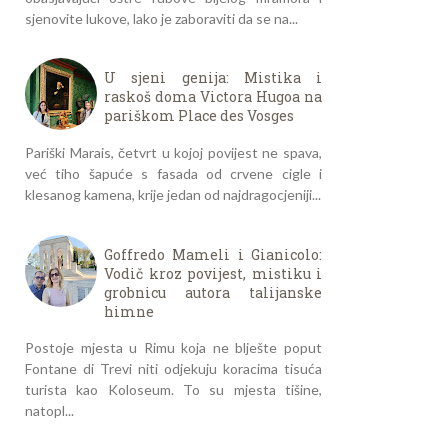
sjenovite lukove, lako je zaboraviti da se na...
U sjeni genija: Mistika i
raskoš doma Victora Hugoa na
pariškom Place des Vosges
Pariški Marais, četvrt u kojoj povijest ne spava,
već tiho šapuće s fasada od crvene cigle i
klesanog kamena, krije jedan od najdragocjeniji...
Goffredo Mameli i Gianicolo:
Vodič kroz povijest, mistiku i
grobnicu autora talijanske
himne
Postoje mjesta u Rimu koja ne blješte poput
Fontane di Trevi niti odjekuju koracima tisuća
turista kao Koloseum. To su mjesta tišine,
natopl...