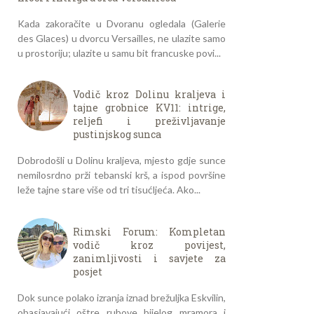
Kada zakoračite u Dvoranu ogledala (Galerie
des Glaces) u dvorcu Versailles, ne ulazite samo
u prostoriju; ulazite u samu bit francuske povi...
Vodič kroz Dolinu kraljeva i
tajne grobnice KV11: intrige,
reljefi i preživljavanje
pustinjskog sunca
Dobrodošli u Dolinu kraljeva, mjesto gdje sunce
nemilosrdno prži tebanski krš, a ispod površine
leže tajne stare više od tri tisućljeća. Ako...
Rimski Forum: Kompletan
vodič kroz povijest,
zanimljivosti i savjete za
posjet
Dok sunce polako izranja iznad brežuljka Eskvilin,
obasjavajući oštre rubove bijelog mramora i