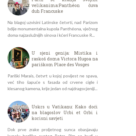
velikanima:Panthéon čuva
duh Francuske
Na blagoj uzvisini Latinske četvrti, nad Parizom
bdije monumentalna kupola Panthéona, vječnog
doma najzaslužnijih sinova i kćeri Francuske R...
U sjeni genija: Mistika i
raskoš doma Victora Hugoa na
pariškom Place des Vosges
Pariški Marais, četvrt u kojoj povijest ne spava,
već tiho šapuće s fasada od crvene cigle i
klesanog kamena, krije jedan od najdragocjeniji...
Uskrs u Vatikanu: Kako doći
na blagoslov Urbi et Orbi i
korisni savjeti
Dok prve zrake proljetnog sunca obasjavaju
kupolu bazilike svetog Petra, Rim se budi u