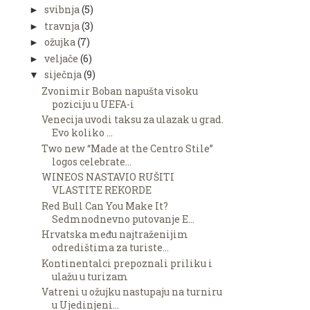
svibnja
(5)
►
travnja
(3)
►
ožujka
(7)
►
veljače
(6)
►
siječnja
(9)
▼
Zvonimir Boban napušta visoku
poziciju u UEFA-i
Venecija uvodi taksu za ulazak u grad.
Evo koliko ...
Two new “Made at the Centro Stile”
logos celebrate...
WINEOS NASTAVIO RUŠITI
VLASTITE REKORDE
Red Bull Can You Make It?
Sedmnodnevno putovanje E...
Hrvatska među najtraženijim
odredištima za turiste...
Kontinentalci prepoznali priliku i
ulažu u turizam
Vatreni u ožujku nastupaju na turniru
u Ujedinjeni...