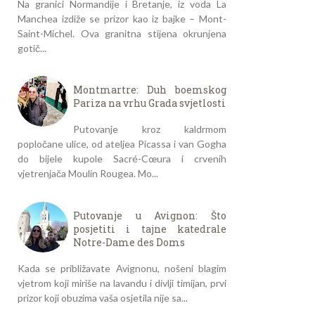
Na granici Normandije i Bretanje, iz voda La
Manchea izdiže se prizor kao iz bajke – Mont-
Saint-Michel. Ova granitna stijena okrunjena
gotič...
Montmartre: Duh boemskog
Pariza na vrhu Grada svjetlosti
Putovanje kroz kaldrmom
popločane ulice, od ateljea Picassa i van Gogha
do bijele kupole Sacré-Cœura i crvenih
vjetrenjača Moulin Rougea. Mo...
Putovanje u Avignon: Što
posjetiti i tajne katedrale
Notre-Dame des Doms
Kada se približavate Avignonu, nošeni blagim
vjetrom koji miriše na lavandu i divlji timijan, prvi
prizor koji obuzima vaša osjetila nije sa...