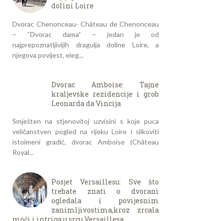
dolini Loire
Dvorac Chenonceau- Château de Chenonceau
– “Dvorac dama” – jedan je od
najprepoznatljivijih dragulja doline Loire, a
njegova povijest, eleg...
Dvorac Amboise: Tajne
kraljevske rezidencije i grob
Leonarda da Vincija
Smješten na stjenovitoj uzvisini s koje puca
veličanstven pogled na rijeku Loire i slikoviti
istoimeni gradić, dvorac Amboise (Château
Royal...
Posjet Versaillesu: Sve što
trebate znati o dvorani
ogledala i povijesnim
zanimljivostima,kroz zrcala
moći i intriga u srcu Versaillesa