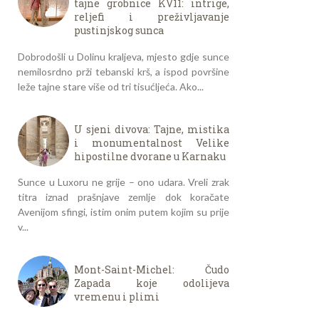
tajne grobnice KV11: intrige,
reljefi i preživljavanje
pustinjskog sunca
Dobrodošli u Dolinu kraljeva, mjesto gdje sunce
nemilosrdno prži tebanski krš, a ispod površine
leže tajne stare više od tri tisućljeća. Ako...
U sjeni divova: Tajne, mistika
i monumentalnost Velike
hipostilne dvorane u Karnaku
Sunce u Luxoru ne grije – ono udara. Vreli zrak
titra iznad prašnjave zemlje dok koračate
Avenijom sfingi, istim onim putem kojim su prije
v...
Mont-Saint-Michel: Čudo
Zapada koje odolijeva
vremenu i plimi