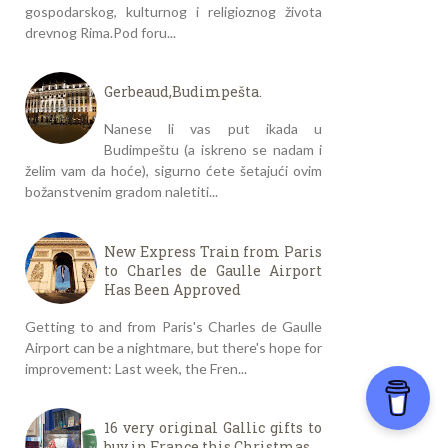
gospodarskog, kulturnog i religioznog života
drevnog Rima.Pod foru...
Gerbeaud,Budimpešta.
Nanese li vas put ikada u
Budimpeštu (a iskreno se nadam i
želim vam da hoće), sigurno ćete šetajući ovim
božanstvenim gradom naletiti...
New Express Train from Paris
to Charles de Gaulle Airport
Has Been Approved
Getting to and from Paris's Charles de Gaulle
Airport can be a nightmare, but there's hope for
improvement: Last week, the Fren...
16 very original Gallic gifts to
buy in France this Christmas