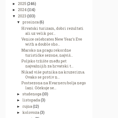
2025
(246)
►
2024
(114)
►
2023
(103)
▼
prosinca
(6)
▼
Hrvatski turizam, dobri rezultati
ali uz velik por...
Venice celebrates New Year's Eve
with a double sho...
Maroko na pragu rekordne
turističke sezone, najviš...
Poljsko tržište među pet
najvažnijih za hrvatski t...
Nikad više putnika na kruzerima.
Ovako se protiv n...
Postsezona na Kvarneru bolja nego
lani. Očekuje se...
studenoga
(10)
►
listopada
(3)
►
rujna
(12)
►
kolovoza
(3)
►