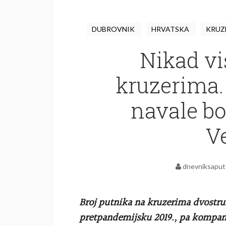
DUBROVNIK
HRVATSKA
KRUZ
Nikad vi
kruzerima.
navale bo
V
dnevniksaput
Broj putnika na kruzerima dvostru
pretpandemijsku 2019., pa kompani