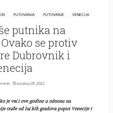
ERI
PUTOVANJA
PUTOVANJE
VENECIJA
še putnika na
 Ovako se protiv
re Dubrovnik i
enecija
ovanja
prosinca 09, 2023
ko je veći ove godine u odnosu na
je traže od lučkih gradova poput Venecije i