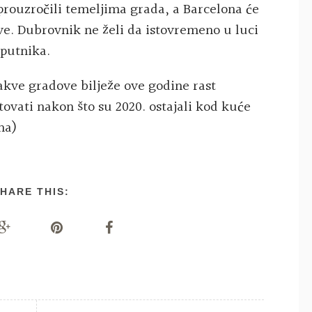
 prouzročili temeljima grada, a Barcelona će
ve. Dubrovnik ne želi da istovremeno u luci
 putnika.
akve gradove bilježe ove godine rast
utovati nakon što su 2020. ostajali kod kuće
na)
HARE THIS: