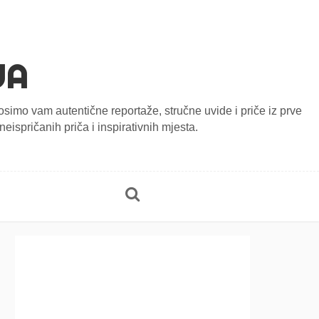
JA
onosimo vam autentične reportaže, stručne uvide i priče iz prve
eispričanih priča i inspirativnih mjesta.