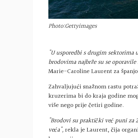
Photo:Gettyimages
"U usporedbi s drugim sektorima 
brodovima najbrže su se oporavile
Marie-Caroline Laurent za španjo
Zahvaljujući snažnom rastu potraž
kruzerima bi do kraja godine moga
više nego prije četiri godine.
"Brodovi su praktički već puni za 2
veća",
rekla je Laurent, čija organ