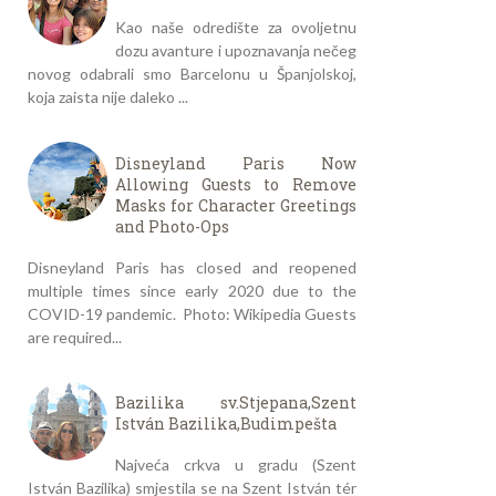
Kao naše odredište za ovoljetnu
dozu avanture i upoznavanja nečeg
novog odabrali smo Barcelonu u Španjolskoj,
koja zaista nije daleko ...
Disneyland Paris Now
Allowing Guests to Remove
Masks for Character Greetings
and Photo-Ops
Disneyland Paris has closed and reopened
multiple times since early 2020 due to the
COVID-19 pandemic. Photo: Wikipedia Guests
are required...
Bazilika sv.Stjepana,Szent
István Bazilika,Budimpešta
Najveća crkva u gradu (Szent
István Bazilika) smjestila se na Szent István tér