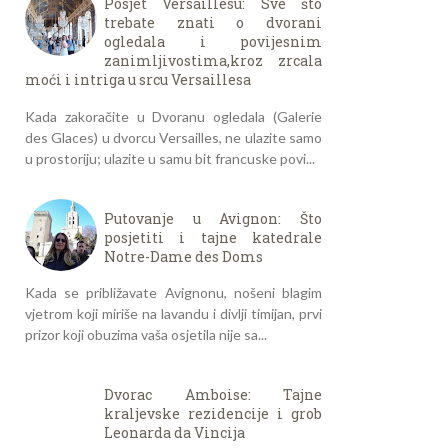
Posjet Versaillesu: Sve što
trebate znati o dvorani
ogledala i povijesnim
zanimljivostima,kroz zrcala
moći i intriga u srcu Versaillesa
Kada zakoračite u Dvoranu ogledala (Galerie
des Glaces) u dvorcu Versailles, ne ulazite samo
u prostoriju; ulazite u samu bit francuske povi...
Putovanje u Avignon: Što
posjetiti i tajne katedrale
Notre-Dame des Doms
Kada se približavate Avignonu, nošeni blagim
vjetrom koji miriše na lavandu i divlji timijan, prvi
prizor koji obuzima vaša osjetila nije sa...
Dvorac Amboise: Tajne
kraljevske rezidencije i grob
Leonarda da Vincija