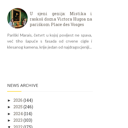
U sjeni genija: Mistika i
raskoš doma Victora Hugoa na
pariškom Place des Vosges
Pariški Marais, četvrt u kojoj povijest ne spava,
već tiho šapuće s fasada od crvene cigle i
klesanog kamena, krije jedan od najdragocjeniji...
NEWS ARCHIVE
2026
(144)
►
2025
(246)
►
2024
(114)
►
2023
(103)
►
2022
(175)
▼