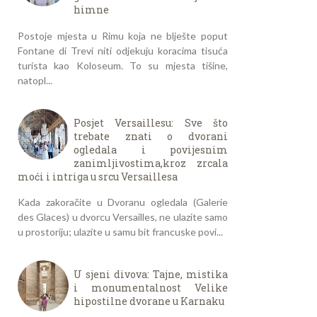
himne
Postoje mjesta u Rimu koja ne blješte poput
Fontane di Trevi niti odjekuju koracima tisuća
turista kao Koloseum. To su mjesta tišine,
natopl...
Posjet Versaillesu: Sve što
trebate znati o dvorani
ogledala i povijesnim
zanimljivostima,kroz zrcala
moći i intriga u srcu Versaillesa
Kada zakoračite u Dvoranu ogledala (Galerie
des Glaces) u dvorcu Versailles, ne ulazite samo
u prostoriju; ulazite u samu bit francuske povi...
U sjeni divova: Tajne, mistika
i monumentalnost Velike
hipostilne dvorane u Karnaku