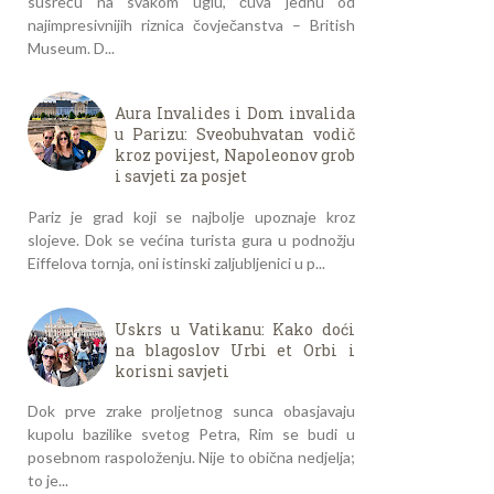
susreću na svakom uglu, čuva jednu od
najimpresivnijih riznica čovječanstva – British
Museum. D...
Aura Invalides i Dom invalida
u Parizu: Sveobuhvatan vodič
kroz povijest, Napoleonov grob
i savjeti za posjet
Pariz je grad koji se najbolje upoznaje kroz
slojeve. Dok se većina turista gura u podnožju
Eiffelova tornja, oni istinski zaljubljenici u p...
Uskrs u Vatikanu: Kako doći
na blagoslov Urbi et Orbi i
korisni savjeti
Dok prve zrake proljetnog sunca obasjavaju
kupolu bazilike svetog Petra, Rim se budi u
posebnom raspoloženju. Nije to obična nedjelja;
to je...