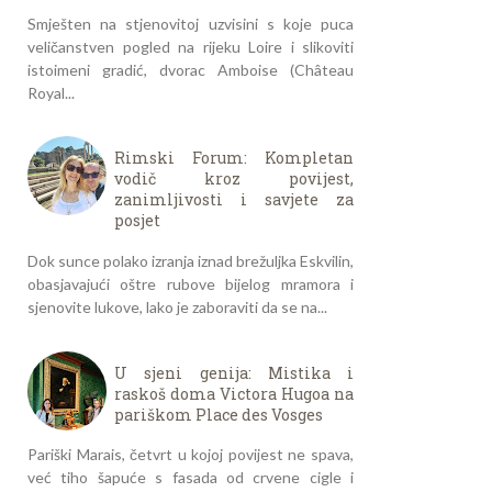
Smješten na stjenovitoj uzvisini s koje puca
veličanstven pogled na rijeku Loire i slikoviti
istoimeni gradić, dvorac Amboise (Château
Royal...
Rimski Forum: Kompletan
vodič kroz povijest,
zanimljivosti i savjete za
posjet
Dok sunce polako izranja iznad brežuljka Eskvilin,
obasjavajući oštre rubove bijelog mramora i
sjenovite lukove, lako je zaboraviti da se na...
U sjeni genija: Mistika i
raskoš doma Victora Hugoa na
pariškom Place des Vosges
Pariški Marais, četvrt u kojoj povijest ne spava,
već tiho šapuće s fasada od crvene cigle i