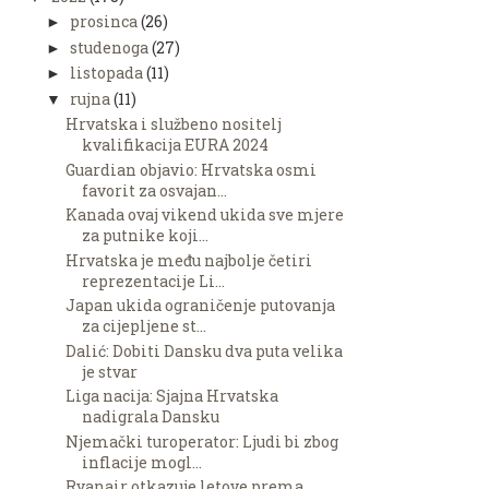
prosinca
(26)
►
studenoga
(27)
►
listopada
(11)
►
rujna
(11)
▼
Hrvatska i službeno nositelj
kvalifikacija EURA 2024
Guardian objavio: Hrvatska osmi
favorit za osvajan...
Kanada ovaj vikend ukida sve mjere
za putnike koji...
Hrvatska je među najbolje četiri
reprezentacije Li...
Japan ukida ograničenje putovanja
za cijepljene st...
Dalić: Dobiti Dansku dva puta velika
je stvar
Liga nacija: Sjajna Hrvatska
nadigrala Dansku
Njemački turoperator: Ljudi bi zbog
inflacije mogl...
Ryanair otkazuje letove prema