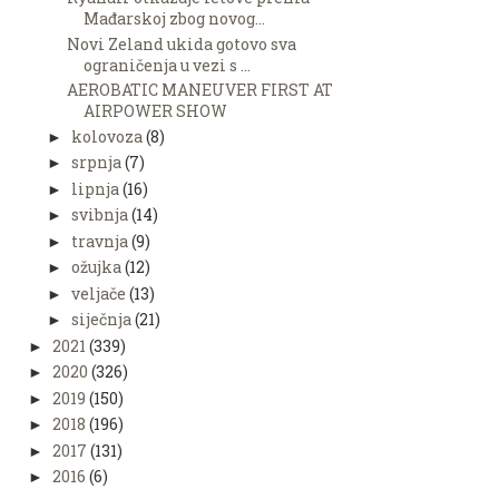
Mađarskoj zbog novog...
Novi Zeland ukida gotovo sva
ograničenja u vezi s ...
AEROBATIC MANEUVER FIRST AT
AIRPOWER SHOW
kolovoza
(8)
►
srpnja
(7)
►
lipnja
(16)
►
svibnja
(14)
►
travnja
(9)
►
ožujka
(12)
►
veljače
(13)
►
siječnja
(21)
►
2021
(339)
►
2020
(326)
►
2019
(150)
►
2018
(196)
►
2017
(131)
►
2016
(6)
►