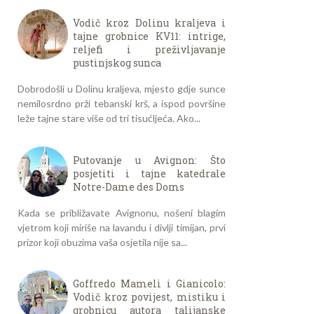
Vodič kroz Dolinu kraljeva i
tajne grobnice KV11: intrige,
reljefi i preživljavanje
pustinjskog sunca
Dobrodošli u Dolinu kraljeva, mjesto gdje sunce
nemilosrdno prži tebanski krš, a ispod površine
leže tajne stare više od tri tisućljeća. Ako...
Putovanje u Avignon: Što
posjetiti i tajne katedrale
Notre-Dame des Doms
Kada se približavate Avignonu, nošeni blagim
vjetrom koji miriše na lavandu i divlji timijan, prvi
prizor koji obuzima vaša osjetila nije sa...
Goffredo Mameli i Gianicolo:
Vodič kroz povijest, mistiku i
grobnicu autora talijanske