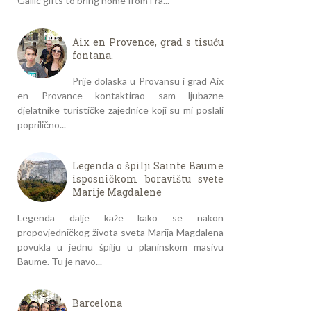
Gallic gifts to bring home from Fra...
Aix en Provence, grad s tisuću
fontana.
Prije dolaska u Provansu i grad Aix
en Provance kontaktirao sam ljubazne
djelatnike turističke zajednice koji su mi poslali
poprilično...
Legenda o špilji Sainte Baume
isposničkom boravištu svete
Marije Magdalene
Legenda dalje kaže kako se nakon
propovjedničkog života sveta Marija Magdalena
povukla u jednu špilju u planinskom masivu
Baume. Tu je navo...
Barcelona