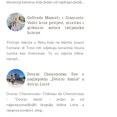
klesanog kamena, krije jedan od najdragocjeniji...
Goffredo Mameli i Gianicolo:
Vodič kroz povijest, mistiku i
grobnicu autora talijanske
himne
Postoje mjesta u Rimu koja ne blješte poput
Fontane di Trevi niti odjekuju koracima tisuća
turista kao Koloseum. To su mjesta tišine,
natopl...
Dvorac Chenonceau: Sve o
najljepšem „Dvorcu dama“ u
dolini Loire
Dvorac Chenonceau- Château de Chenonceau
– “Dvorac dama” – jedan je od
najprepoznatljivijih dragulja doline Loire, a
njegova povijest, eleg...