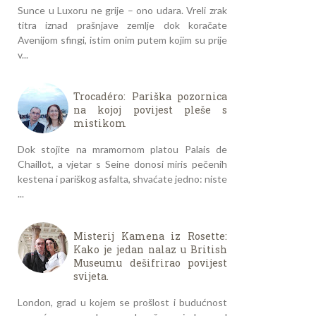
Sunce u Luxoru ne grije – ono udara. Vreli zrak
titra iznad prašnjave zemlje dok koračate
Avenijom sfingi, istim onim putem kojim su prije
v...
Trocadéro: Pariška pozornica
na kojoj povijest pleše s
mistikom
Dok stojite na mramornom platou Palais de
Chaillot, a vjetar s Seine donosi miris pečenih
kestena i pariškog asfalta, shvaćate jedno: niste
...
Misterij Kamena iz Rosette:
Kako je jedan nalaz u British
Museumu dešifrirao povijest
svijeta.
London, grad u kojem se prošlost i budućnost