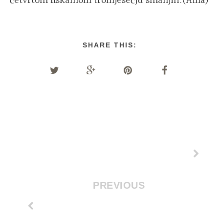
četvrtom fiskalnom tromjesečju smanjili.(Hina)
SHARE THIS:
PREVIOUS