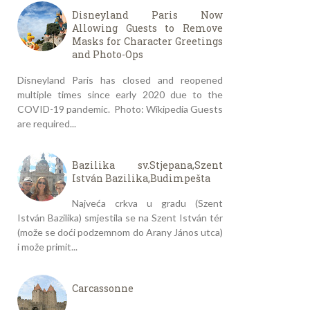
Disneyland Paris Now
Allowing Guests to Remove
Masks for Character Greetings
and Photo-Ops
Disneyland Paris has closed and reopened
multiple times since early 2020 due to the
COVID-19 pandemic. Photo: Wikipedia Guests
are required...
Bazilika sv.Stjepana,Szent
István Bazilika,Budimpešta
Najveća crkva u gradu (Szent
István Bazilika) smjestila se na Szent István tér
(može se doći podzemnom do Arany János utca)
i može primit...
Carcassonne