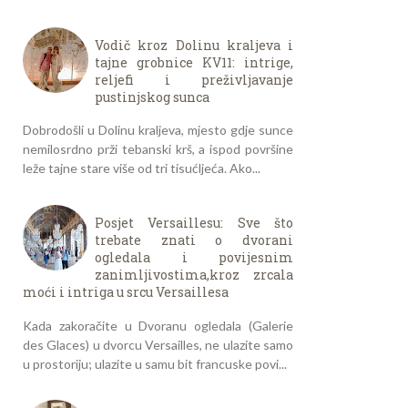
Vodič kroz Dolinu kraljeva i
tajne grobnice KV11: intrige,
reljefi i preživljavanje
pustinjskog sunca
Dobrodošli u Dolinu kraljeva, mjesto gdje sunce
nemilosrdno prži tebanski krš, a ispod površine
leže tajne stare više od tri tisućljeća. Ako...
Posjet Versaillesu: Sve što
trebate znati o dvorani
ogledala i povijesnim
zanimljivostima,kroz zrcala
moći i intriga u srcu Versaillesa
Kada zakoračite u Dvoranu ogledala (Galerie
des Glaces) u dvorcu Versailles, ne ulazite samo
u prostoriju; ulazite u samu bit francuske povi...