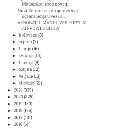
Mađarskoj zbog novog...
Novi Zeland ukida gotovo sva
ograničenja u vezi s ...
AEROBATIC MANEUVER FIRST AT
AIRPOWER SHOW
kolovoza
(8)
►
srpnja
(7)
►
lipnja
(16)
►
svibnja
(14)
►
travnja
(9)
►
ožujka
(12)
►
veljače
(13)
►
siječnja
(21)
►
2021
(339)
►
2020
(326)
►
2019
(150)
►
2018
(196)
►
2017
(131)
►
2016
(6)
►