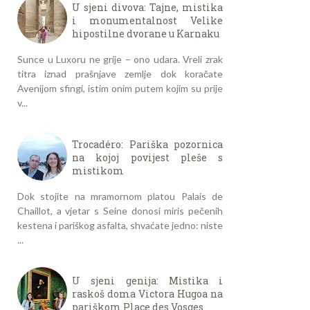
U sjeni divova: Tajne, mistika
i monumentalnost Velike
hipostilne dvorane u Karnaku
Sunce u Luxoru ne grije – ono udara. Vreli zrak
titra iznad prašnjave zemlje dok koračate
Avenijom sfingi, istim onim putem kojim su prije
v...
Trocadéro: Pariška pozornica
na kojoj povijest pleše s
mistikom
Dok stojite na mramornom platou Palais de
Chaillot, a vjetar s Seine donosi miris pečenih
kestena i pariškog asfalta, shvaćate jedno: niste
...
U sjeni genija: Mistika i
raskoš doma Victora Hugoa na
pariškom Place des Vosges