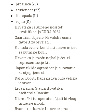
prosinca
(26)
►
studenoga
(27)
►
listopada
(11)
►
rujna
(11)
▼
Hrvatska i službeno nositelj
kvalifikacija EURA 2024
Guardian objavio: Hrvatska osmi
favorit za osvajan...
Kanada ovaj vikend ukida sve mjere
za putnike koji...
Hrvatska je među najbolje četiri
reprezentacije Li...
Japan ukida ograničenje putovanja
za cijepljene st...
Dalić: Dobiti Dansku dva puta velika
je stvar
Liga nacija: Sjajna Hrvatska
nadigrala Dansku
Njemački turoperator: Ljudi bi zbog
inflacije mogl...
Ryanair otkazuje letove prema