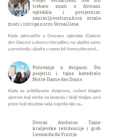
Posjet Versaillesu: Sve što
trebate znati o dvorani
ogledala i povijesnim
zanimljivostima,kroz zrcala
moći i intriga u srcu Versaillesa
Kada zakoračite u Dvoranu ogledala (Galerie
des Glaces) u dvorcu Versailles, ne ulazite samo
u prostoriju; ulazite u samu bit francuske povi...
Putovanje u Avignon: Što
posjetiti i tajne katedrale
Notre-Dame des Doms
Kada se približavate Avignonu, nošeni blagim
vjetrom koji miriše na lavandu i divlji timijan, prvi
prizor koji obuzima vaša osjetila nije sa...
Dvorac Amboise: Tajne
kraljevske rezidencije i grob
Leonarda da Vincija