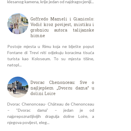
klesanog kamena, krije jedan od najdragocjeniji...
Goffredo Mameli i Gianicolo:
Vodič kroz povijest, mistiku i
grobnicu autora talijanske
himne
Postoje mjesta u Rimu koja ne blješte poput
Fontane di Trevi niti odjekuju koracima tisuća
turista kao Koloseum. To su mjesta tišine,
natopl...
Dvorac Chenonceau: Sve o
najljepšem „Dvorcu dama“ u
dolini Loire
Dvorac Chenonceau- Château de Chenonceau
– “Dvorac dama” – jedan je od
najprepoznatljivijih dragulja doline Loire, a
njegova povijest, eleg...