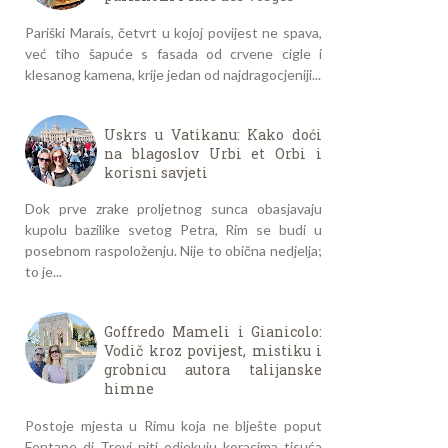
Pariški Marais, četvrt u kojoj povijest ne spava,
već tiho šapuće s fasada od crvene cigle i
klesanog kamena, krije jedan od najdragocjeniji...
Uskrs u Vatikanu: Kako doći
na blagoslov Urbi et Orbi i
korisni savjeti
Dok prve zrake proljetnog sunca obasjavaju
kupolu bazilike svetog Petra, Rim se budi u
posebnom raspoloženju. Nije to obična nedjelja;
to je...
Goffredo Mameli i Gianicolo:
Vodič kroz povijest, mistiku i
grobnicu autora talijanske
himne
Postoje mjesta u Rimu koja ne blješte poput
Fontane di Trevi niti odjekuju koracima tisuća