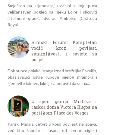
Smješten na stjenovitoj uzvisini s koje puca
veličanstven pogled na rijeku Loire i slikoviti
istoimeni gradić, dvorac Amboise (Château
Royal...
Rimski Forum: Kompletan
vodič kroz povijest,
zanimljivosti i savjete za
posjet
Dok sunce polako izranja iznad brežuljka Eskvilin,
obasjavajući oštre rubove bijelog mramora i
sjenovite lukove, lako je zaboraviti da se na...
U sjeni genija: Mistika i
raskoš doma Victora Hugoa na
pariškom Place des Vosges
Pariški Marais, četvrt u kojoj povijest ne spava,
već tiho šapuće s fasada od crvene cigle i