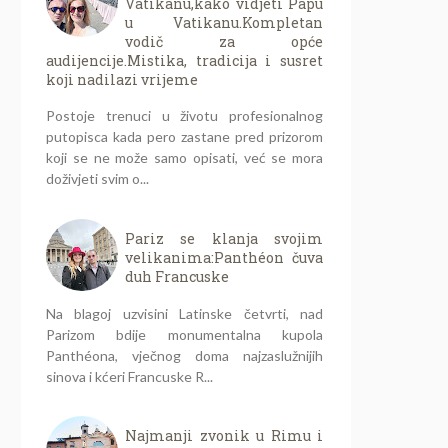
Vatikanu,kako vidjeti Papu
u Vatikanu.Kompletan
vodič za opće
audijencije.Mistika, tradicija i susret
koji nadilazi vrijeme
Postoje trenuci u životu profesionalnog
putopisca kada pero zastane pred prizorom
koji se ne može samo opisati, već se mora
doživjeti svim o...
Pariz se klanja svojim
velikanima:Panthéon čuva
duh Francuske
Na blagoj uzvisini Latinske četvrti, nad
Parizom bdije monumentalna kupola
Panthéona, vječnog doma najzaslužnijih
sinova i kćeri Francuske R...
Najmanji zvonik u Rimu i