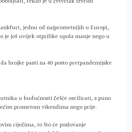
poboljšati, rekao je u četvrtak izvršni
ankfurt, jednu od najprometnijih u Europi,
to je još uvijek otprilike upola manje nego u
pada brojke pasti na 40 posto pretpandemijske
putnika u budućnosti češće oscilirati, s puno
većim prometom vikendima nego prije.
ovim riječima, to što će poslovanje