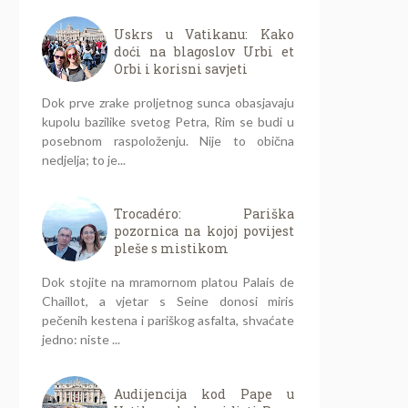
Uskrs u Vatikanu: Kako
doći na blagoslov Urbi et
Orbi i korisni savjeti
Dok prve zrake proljetnog sunca obasjavaju
kupolu bazilike svetog Petra, Rim se budi u
posebnom raspoloženju. Nije to obična
nedjelja; to je...
Trocadéro: Pariška
pozornica na kojoj povijest
pleše s mistikom
Dok stojite na mramornom platou Palais de
Chaillot, a vjetar s Seine donosi miris
pečenih kestena i pariškog asfalta, shvaćate
jedno: niste ...
Audijencija kod Pape u