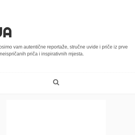
JA
onosimo vam autentične reportaže, stručne uvide i priče iz prve
eispričanih priča i inspirativnih mjesta.