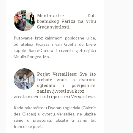
Montmartre: Duh
boemskog Pariza na vrhu
Grada svjetlosti
Putovanje kroz kaldrmom popločane ulice,
od ateljea Picassa i van Gogha do bijele
kupole Sacré-Cœura i crvenih vjetrenjača
Moulin Rougea. Mo...
Posjet Versaillesu: Sve što
trebate znati o dvorani
ogledala i povijesnim
zanimljivostima,kroz
zrcala moći i intriga u srcu Versaillesa
Kada zakoračite u Dvoranu ogledala (Galerie
des Glaces) u dvorcu Versailles, ne ulazite
samo u prostoriju; ulazite u samu bit
francuske povi...