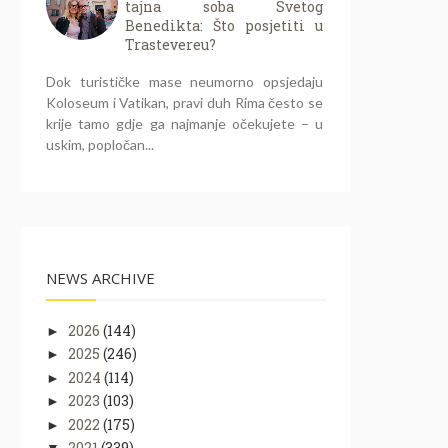
tajna soba Svetog
Benedikta: Što posjetiti u
Trastevereu?
Dok turističke mase neumorno opsjedaju
Koloseum i Vatikan, pravi duh Rima često se
krije tamo gdje ga najmanje očekujete – u
uskim, popločan...
NEWS ARCHIVE
2026
(144)
►
2025
(246)
►
2024
(114)
►
2023
(103)
►
2022
(175)
►
2021
(339)