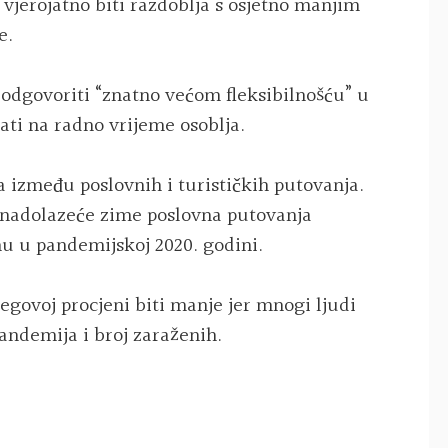
će vjerojatno biti razdoblja s osjetno manjim
e.
odgovoriti “znatno većom fleksibilnošću” u
cati na radno vrijeme osoblja.
ka između poslovnih i turističkih putovanja.
m nadolazeće zime poslovna putovanja
nu u pandemijskoj 2020. godini.
egovoj procjeni biti manje jer mnogi ljudi
pandemija i broj zaraženih.