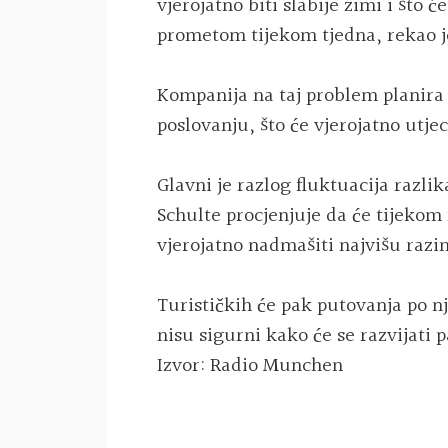
vjerojatno biti slabije zimi i što 
prometom tijekom tjedna, rekao j
Kompanija na taj problem planira 
poslovanju, što će vjerojatno utje
Glavni je razlog fluktuacija razli
Schulte procjenjuje da će tijeko
vjerojatno nadmašiti najvišu razi
Turističkih će pak putovanja po nj
nisu sigurni kako će se razvijati 
Izvor: Radio Munchen