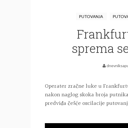
PUTOVANJA
PUTOV
Frankfur
sprema se
dnevniksap
Operater zračne luke u Frankfurtu
nakon naglog skoka broja putnika 
predviđa češće oscilacije putovanj