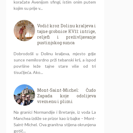
koračate Avenijom sfingi, istim onim putem
kojim su prije v...
Vodič kroz Dolinu kraljeva i
tajne grobnice KV11: intrige,
reljefi i preživljavanje
pustinjskog sunca
Dobrodošli u Dolinu kraljeva, mjesto gdje
sunce nemilosrdno prži tebanski krš, a ispod
površine leže tajne stare više od tri
tisućljeća. Ako...
Mont-Saint-Michel: Čudo
Zapada koje odolijeva
vremenu i plimi
Na granici Normandije i Bretanje, iz voda La
Manchea izdiže se prizor kao iz bajke – Mont-
Saint-Michel. Ova granitna stijena okrunjena
gotič...