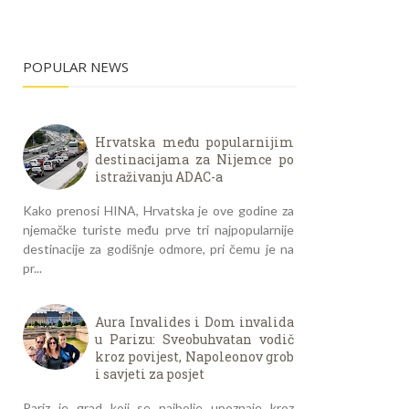
POPULAR NEWS
Hrvatska među popularnijim
destinacijama za Nijemce po
istraživanju ADAC-a
Kako prenosi HINA, Hrvatska je ove godine za
njemačke turiste među prve tri najpopularnije
destinacije za godišnje odmore, pri čemu je na
pr...
Aura Invalides i Dom invalida
u Parizu: Sveobuhvatan vodič
kroz povijest, Napoleonov grob
i savjeti za posjet
Pariz je grad koji se najbolje upoznaje kroz