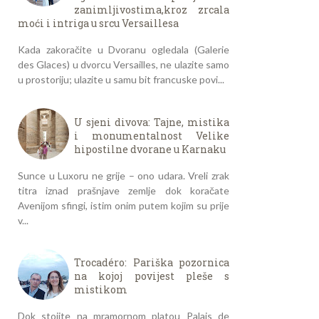
zanimljivostima,kroz zrcala
moći i intriga u srcu Versaillesa
Kada zakoračite u Dvoranu ogledala (Galerie
des Glaces) u dvorcu Versailles, ne ulazite samo
u prostoriju; ulazite u samu bit francuske povi...
U sjeni divova: Tajne, mistika
i monumentalnost Velike
hipostilne dvorane u Karnaku
Sunce u Luxoru ne grije – ono udara. Vreli zrak
titra iznad prašnjave zemlje dok koračate
Avenijom sfingi, istim onim putem kojim su prije
v...
Trocadéro: Pariška pozornica
na kojoj povijest pleše s
mistikom
Dok stojite na mramornom platou Palais de