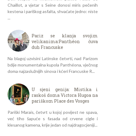
Chaillot, a vjetar s Seine donosi miris pečenih
kestena i pariškog asfalta, shvaćate jedno: niste
...
Pariz se klanja svojim
velikanima:Panthéon čuva
duh Francuske
Na blagoj uzvisini Latinske četvrti, nad Parizom
bdije monumentalna kupola Panthéona, vječnog
doma najzaslužnijih sinova i kćeri Francuske R...
U sjeni genija: Mistika i
raskoš doma Victora Hugoa na
pariškom Place des Vosges
Pariški Marais, četvrt u kojoj povijest ne spava,
već tiho šapuće s fasada od crvene cigle i
klesanog kamena, krije jedan od najdragocjeniji...