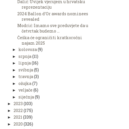
Dalić: Uvijek vjerujem u hrvatsku
reprezentaciju
2024 Ballon d’Or awards nominees
revealed
Modrić: Imamo sve preduvjete da u
četvrtak budemo ...
Češka će ograničiti kratkoročni
najam 2025
kolovoza
(9)
►
srpnja
(11)
►
lipnja
(16)
►
svibnja
(5)
►
travnja
(3)
►
ožujka
(7)
►
veljače
(6)
►
siječnja
(9)
►
2023
(103)
►
2022
(175)
►
2021
(339)
►
2020
(326)
►