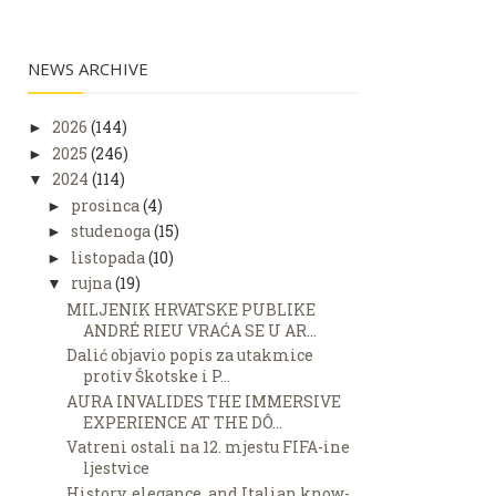
NEWS ARCHIVE
2026
(144)
►
2025
(246)
►
2024
(114)
▼
prosinca
(4)
►
studenoga
(15)
►
listopada
(10)
►
rujna
(19)
▼
MILJENIK HRVATSKE PUBLIKE
ANDRÉ RIEU VRAĆA SE U AR...
Dalić objavio popis za utakmice
protiv Škotske i P...
AURA INVALIDES THE IMMERSIVE
EXPERIENCE AT THE DÔ...
Vatreni ostali na 12. mjestu FIFA-ine
ljestvice
History, elegance, and Italian know-