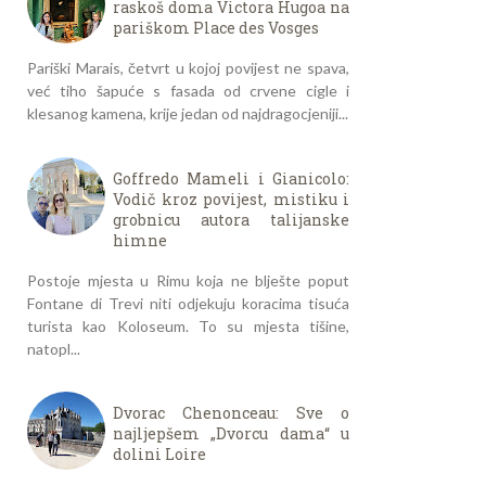
raskoš doma Victora Hugoa na
pariškom Place des Vosges
Pariški Marais, četvrt u kojoj povijest ne spava,
već tiho šapuće s fasada od crvene cigle i
klesanog kamena, krije jedan od najdragocjeniji...
Goffredo Mameli i Gianicolo:
Vodič kroz povijest, mistiku i
grobnicu autora talijanske
himne
Postoje mjesta u Rimu koja ne blješte poput
Fontane di Trevi niti odjekuju koracima tisuća
turista kao Koloseum. To su mjesta tišine,
natopl...
Dvorac Chenonceau: Sve o
najljepšem „Dvorcu dama“ u
dolini Loire