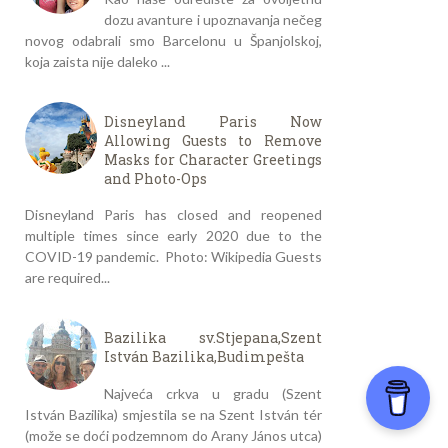
dozu avanture i upoznavanja nečeg
novog odabrali smo Barcelonu u Španjolskoj,
koja zaista nije daleko ...
Disneyland Paris Now
Allowing Guests to Remove
Masks for Character Greetings
and Photo-Ops
Disneyland Paris has closed and reopened
multiple times since early 2020 due to the
COVID-19 pandemic. Photo: Wikipedia Guests
are required...
Bazilika sv.Stjepana,Szent
István Bazilika,Budimpešta
Najveća crkva u gradu (Szent
István Bazilika) smjestila se na Szent István tér
(može se doći podzemnom do Arany János utca)