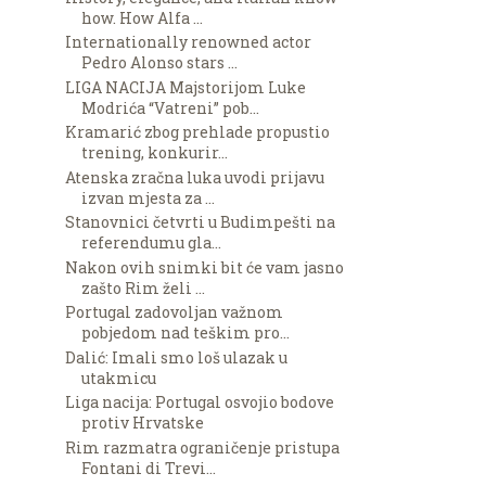
how. How Alfa ...
Internationally renowned actor
Pedro Alonso stars ...
LIGA NACIJA Majstorijom Luke
Modrića “Vatreni” pob...
Kramarić zbog prehlade propustio
trening, konkurir...
Atenska zračna luka uvodi prijavu
izvan mjesta za ...
Stanovnici četvrti u Budimpešti na
referendumu gla...
Nakon ovih snimki bit će vam jasno
zašto Rim želi ...
Portugal zadovoljan važnom
pobjedom nad teškim pro...
Dalić: Imali smo loš ulazak u
utakmicu
Liga nacija: Portugal osvojio bodove
protiv Hrvatske
Rim razmatra ograničenje pristupa
Fontani di Trevi...