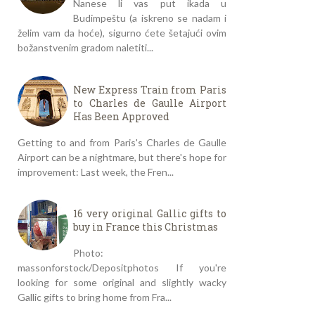
Nanese li vas put ikada u
Budimpeštu (a iskreno se nadam i
želim vam da hoće), sigurno ćete šetajući ovim
božanstvenim gradom naletiti...
New Express Train from Paris
to Charles de Gaulle Airport
Has Been Approved
Getting to and from Paris's Charles de Gaulle
Airport can be a nightmare, but there's hope for
improvement: Last week, the Fren...
16 very original Gallic gifts to
buy in France this Christmas
Photo:
massonforstock/Depositphotos If you're
looking for some original and slightly wacky
Gallic gifts to bring home from Fra...