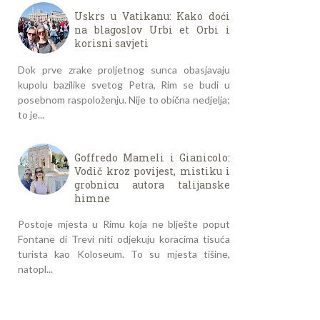
Uskrs u Vatikanu: Kako doći
na blagoslov Urbi et Orbi i
korisni savjeti
Dok prve zrake proljetnog sunca obasjavaju
kupolu bazilike svetog Petra, Rim se budi u
posebnom raspoloženju. Nije to obična nedjelja;
to je...
Goffredo Mameli i Gianicolo:
Vodič kroz povijest, mistiku i
grobnicu autora talijanske
himne
Postoje mjesta u Rimu koja ne blješte poput
Fontane di Trevi niti odjekuju koracima tisuća
turista kao Koloseum. To su mjesta tišine,
natopl...