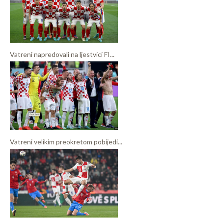
Vatreni napredovali na ljestvici FI...
Vatreni velikim preokretom pobijedi...