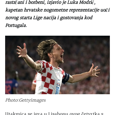
rastrčani i borbeni, izjavio je Luka Modrić,
kapetan hrvatske nogometne reprezentacije uoči
novog starta Lige nacija i gostovanja kod
Portugala.
Photo:Gettyimages
Utakmica se igra u Lisabonu ovog četvrtka s