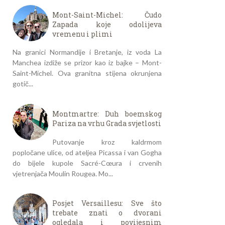
Mont-Saint-Michel: Čudo
Zapada koje odolijeva
vremenu i plimi
Na granici Normandije i Bretanje, iz voda La
Manchea izdiže se prizor kao iz bajke – Mont-
Saint-Michel. Ova granitna stijena okrunjena
gotič...
Montmartre: Duh boemskog
Pariza na vrhu Grada svjetlosti
Putovanje kroz kaldrmom
popločane ulice, od ateljea Picassa i van Gogha
do bijele kupole Sacré-Cœura i crvenih
vjetrenjača Moulin Rougea. Mo...
Posjet Versaillesu: Sve što
trebate znati o dvorani
ogledala i povijesnim