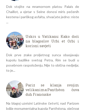
Dok stojite na mramornom platou Palais de
Chaillot, a vjetar s Seine donosi miris pečenih
kestena i pariškog asfalta, shvaćate jedno: niste
...
Uskrs u Vatikanu: Kako doći
na blagoslov Urbi et Orbi i
korisni savjeti
Dok prve zrake proljetnog sunca obasjavaju
kupolu bazilike svetog Petra, Rim se budi u
posebnom raspoloženju. Nije to obična nedjelja;
to je...
Pariz se klanja svojim
velikanima:Panthéon čuva
duh Francuske
Na blagoj uzvisini Latinske četvrti, nad Parizom
bdije monumentalna kupola Panthéona, vječnog