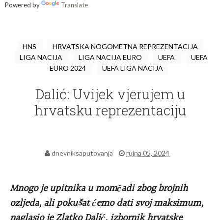
Powered by
Translate
HNS
HRVATSKA NOGOMETNA REPREZENTACIJA
LIGA NACIJA
LIGA NACIJA EURO
UEFA
UEFA
EURO 2024
UEFA LIGA NACIJA
Dalić: Uvijek vjerujem u
hrvatsku reprezentaciju
dnevniksaputovanja
rujna 05, 2024
Mnogo je upitnika u momčadi zbog brojnih
ozljeda, ali pokušat ćemo dati svoj maksimum,
naglasio je Zlatko Dalić, izbornik hrvatske