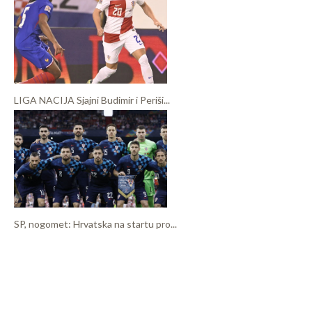
LIGA NACIJA Sjajni Budimir i Periši...
SP, nogomet: Hrvatska na startu pro...