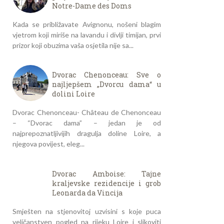
Notre-Dame des Doms
Kada se približavate Avignonu, nošeni blagim
vjetrom koji miriše na lavandu i divlji timijan, prvi
prizor koji obuzima vaša osjetila nije sa...
Dvorac Chenonceau: Sve o
najljepšem „Dvorcu dama“ u
dolini Loire
Dvorac Chenonceau- Château de Chenonceau
– “Dvorac dama” – jedan je od
najprepoznatljivijih dragulja doline Loire, a
njegova povijest, eleg...
Dvorac Amboise: Tajne
kraljevske rezidencije i grob
Leonarda da Vincija
Smješten na stjenovitoj uzvisini s koje puca
veličanstven pogled na rijeku Loire i slikoviti