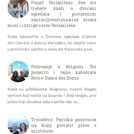
Posjet Versaillesu: Sve što
trebate znati o dvorani
ogledala i povijesnim
zanimljivostima,kroz zrcala
moći i intriga u srcu Versaillesa
Kada zakoračite u Dvoranu ogledala (Galerie
des Glaces) u dvorcu Versailles, ne ulazite samo
u prostoriju; ulazite u samu bit francuske povi...
Putovanje u Avignon: Što
posjetiti i tajne katedrale
Notre-Dame des Doms
Kada se približavate Avignonu, nošeni blagim
vjetrom koji miriše na lavandu i divlji timijan, prvi
prizor koji obuzima vaša osjetila nije sa...
Trocadéro: Pariška pozornica
na kojoj povijest pleše s
mistikom