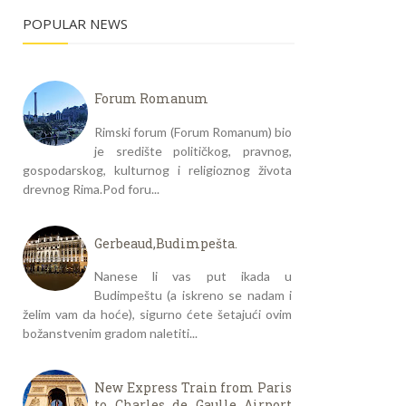
POPULAR NEWS
Forum Romanum
Rimski forum (Forum Romanum) bio
je središte političkog, pravnog,
gospodarskog, kulturnog i religioznog života
drevnog Rima.Pod foru...
Gerbeaud,Budimpešta.
Nanese li vas put ikada u
Budimpeštu (a iskreno se nadam i
želim vam da hoće), sigurno ćete šetajući ovim
božanstvenim gradom naletiti...
New Express Train from Paris
to Charles de Gaulle Airport