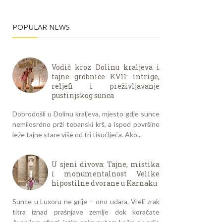
POPULAR NEWS
Vodič kroz Dolinu kraljeva i
tajne grobnice KV11: intrige,
reljefi i preživljavanje
pustinjskog sunca
Dobrodošli u Dolinu kraljeva, mjesto gdje sunce
nemilosrdno prži tebanski krš, a ispod površine
leže tajne stare više od tri tisućljeća. Ako...
U sjeni divova: Tajne, mistika
i monumentalnost Velike
hipostilne dvorane u Karnaku
Sunce u Luxoru ne grije – ono udara. Vreli zrak
titra iznad prašnjave zemlje dok koračate