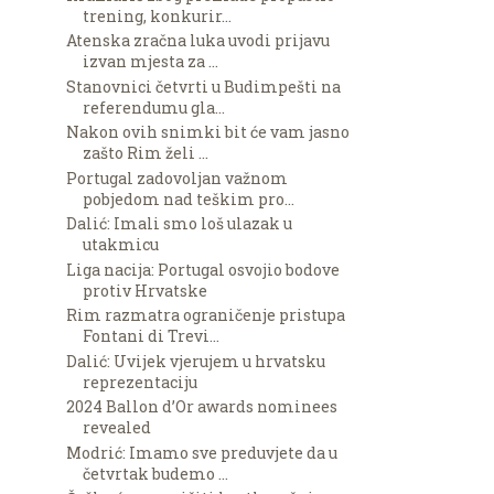
trening, konkurir...
Atenska zračna luka uvodi prijavu
izvan mjesta za ...
Stanovnici četvrti u Budimpešti na
referendumu gla...
Nakon ovih snimki bit će vam jasno
zašto Rim želi ...
Portugal zadovoljan važnom
pobjedom nad teškim pro...
Dalić: Imali smo loš ulazak u
utakmicu
Liga nacija: Portugal osvojio bodove
protiv Hrvatske
Rim razmatra ograničenje pristupa
Fontani di Trevi...
Dalić: Uvijek vjerujem u hrvatsku
reprezentaciju
2024 Ballon d’Or awards nominees
revealed
Modrić: Imamo sve preduvjete da u
četvrtak budemo ...