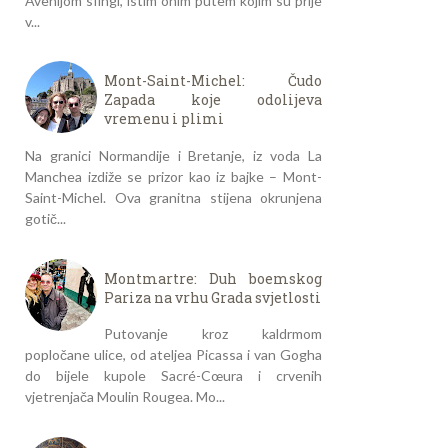
Avenijom sfingi, istim onim putem kojim su prije
v...
Mont-Saint-Michel: Čudo
Zapada koje odolijeva
vremenu i plimi
Na granici Normandije i Bretanje, iz voda La
Manchea izdiže se prizor kao iz bajke – Mont-
Saint-Michel. Ova granitna stijena okrunjena
gotič...
Montmartre: Duh boemskog
Pariza na vrhu Grada svjetlosti
Putovanje kroz kaldrmom
popločane ulice, od ateljea Picassa i van Gogha
do bijele kupole Sacré-Cœura i crvenih
vjetrenjača Moulin Rougea. Mo...