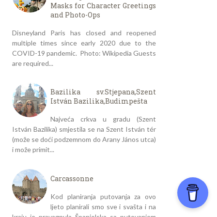
Masks for Character Greetings
and Photo-Ops
Disneyland Paris has closed and reopened
multiple times since early 2020 due to the
COVID-19 pandemic. Photo: Wikipedia Guests
are required...
Bazilika sv.Stjepana,Szent
István Bazilika,Budimpešta
Najveća crkva u gradu (Szent
István Bazilika) smjestila se na Szent István tér
(može se doći podzemnom do Arany János utca)
i može primit...
Carcassonne
Kod planiranja putovanja za ovo
ljeto planirali smo sve i svašta i na
kraju je pravagnula Španjolska sa putovanjem