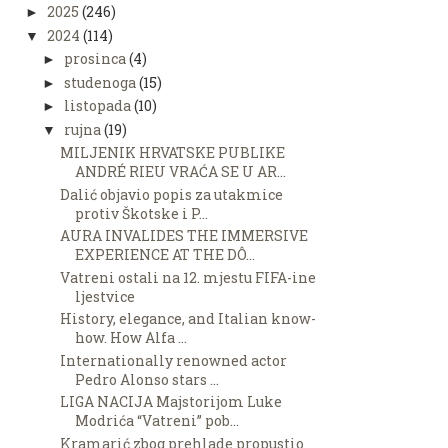
2025
(246)
►
2024
(114)
▼
prosinca
(4)
►
studenoga
(15)
►
listopada
(10)
►
rujna
(19)
▼
MILJENIK HRVATSKE PUBLIKE
ANDRÉ RIEU VRAĆA SE U AR...
Dalić objavio popis za utakmice
protiv Škotske i P...
AURA INVALIDES THE IMMERSIVE
EXPERIENCE AT THE DÔ...
Vatreni ostali na 12. mjestu FIFA-ine
ljestvice
History, elegance, and Italian know-
how. How Alfa ...
Internationally renowned actor
Pedro Alonso stars ...
LIGA NACIJA Majstorijom Luke
Modrića “Vatreni” pob...
Kramarić zbog prehlade propustio