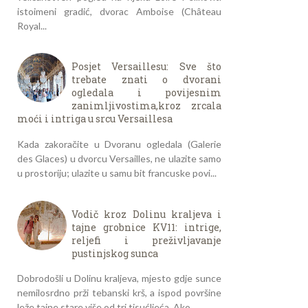
istoimeni gradić, dvorac Amboise (Château
Royal...
Posjet Versaillesu: Sve što
trebate znati o dvorani
ogledala i povijesnim
zanimljivostima,kroz zrcala
moći i intriga u srcu Versaillesa
Kada zakoračite u Dvoranu ogledala (Galerie
des Glaces) u dvorcu Versailles, ne ulazite samo
u prostoriju; ulazite u samu bit francuske povi...
Vodič kroz Dolinu kraljeva i
tajne grobnice KV11: intrige,
reljefi i preživljavanje
pustinjskog sunca
Dobrodošli u Dolinu kraljeva, mjesto gdje sunce
nemilosrdno prži tebanski krš, a ispod površine
leže tajne stare više od tri tisućljeća. Ako...