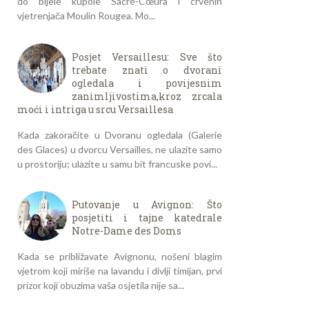
do bijele kupole Sacré-Cœura i crvenih
vjetrenjača Moulin Rougea. Mo...
Posjet Versaillesu: Sve što
trebate znati o dvorani
ogledala i povijesnim
zanimljivostima,kroz zrcala
moći i intriga u srcu Versaillesa
Kada zakoračite u Dvoranu ogledala (Galerie
des Glaces) u dvorcu Versailles, ne ulazite samo
u prostoriju; ulazite u samu bit francuske povi...
Putovanje u Avignon: Što
posjetiti i tajne katedrale
Notre-Dame des Doms
Kada se približavate Avignonu, nošeni blagim
vjetrom koji miriše na lavandu i divlji timijan, prvi
prizor koji obuzima vaša osjetila nije sa...