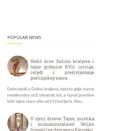
POPULAR NEWS
Vodič kroz Dolinu kraljeva i
tajne grobnice KV11: intrige,
reljefi i preživljavanje
pustinjskog sunca
Dobrodošli u Dolinu kraljeva, mjesto gdje sunce
nemilosrdno prži tebanski krš, a ispod površine
leže tajne stare više od tri tisućljeća. Ako...
U sjeni divova: Tajne, mistika
i monumentalnost Velike
hipostilne dvorane u Karnaku