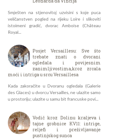
Leonarda da Vincija
Smješten na stjenovitoj uzvisini s koje puca
veličanstven pogled na rijeku Loire i slikoviti
istoimeni gradić, dvorac Amboise (Château
Royal...
Posjet Versaillesu: Sve što
trebate znati o dvorani
ogledala i povijesnim
zanimljivostima,kroz zrcala
moći i intriga u srcu Versaillesa
Kada zakoračite u Dvoranu ogledala (Galerie
des Glaces) u dvorcu Versailles, ne ulazite samo
u prostoriju; ulazite u samu bit francuske povi...
Vodič kroz Dolinu kraljeva i
tajne grobnice KV11: intrige,
reljefi i preživljavanje
pustinjskog sunca