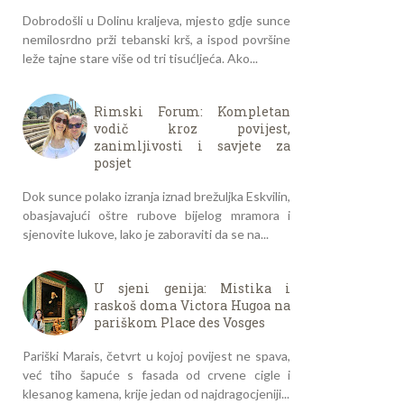
Dobrodošli u Dolinu kraljeva, mjesto gdje sunce
nemilosrdno prži tebanski krš, a ispod površine
leže tajne stare više od tri tisućljeća. Ako...
Rimski Forum: Kompletan
vodič kroz povijest,
zanimljivosti i savjete za
posjet
Dok sunce polako izranja iznad brežuljka Eskvilin,
obasjavajući oštre rubove bijelog mramora i
sjenovite lukove, lako je zaboraviti da se na...
U sjeni genija: Mistika i
raskoš doma Victora Hugoa na
pariškom Place des Vosges
Pariški Marais, četvrt u kojoj povijest ne spava,
već tiho šapuće s fasada od crvene cigle i
klesanog kamena, krije jedan od najdragocjeniji...