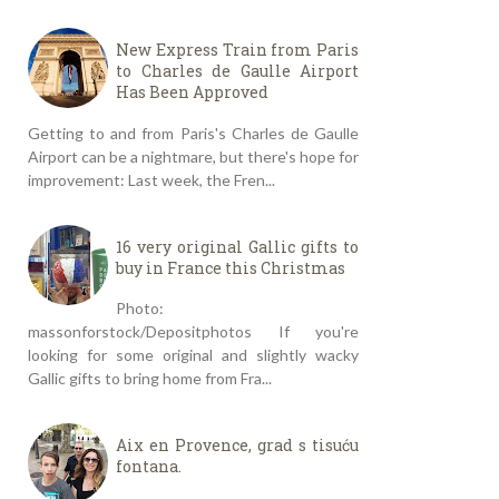
New Express Train from Paris
to Charles de Gaulle Airport
Has Been Approved
Getting to and from Paris's Charles de Gaulle
Airport can be a nightmare, but there's hope for
improvement: Last week, the Fren...
16 very original Gallic gifts to
buy in France this Christmas
Photo:
massonforstock/Depositphotos If you're
looking for some original and slightly wacky
Gallic gifts to bring home from Fra...
Aix en Provence, grad s tisuću
fontana.