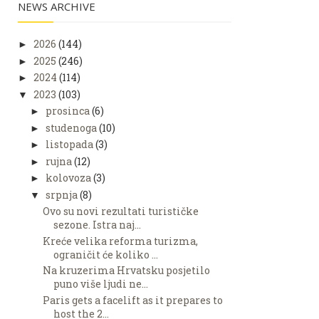
NEWS ARCHIVE
2026
(144)
►
2025
(246)
►
2024
(114)
►
2023
(103)
▼
prosinca
(6)
►
studenoga
(10)
►
listopada
(3)
►
rujna
(12)
►
kolovoza
(3)
►
srpnja
(8)
▼
Ovo su novi rezultati turističke
sezone. Istra naj...
Kreće velika reforma turizma,
ograničit će koliko ...
Na kruzerima Hrvatsku posjetilo
puno više ljudi ne...
Paris gets a facelift as it prepares to
host the 2...