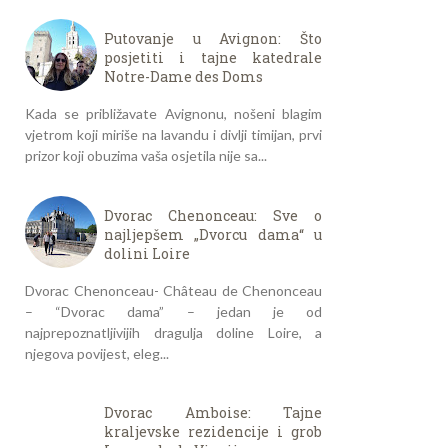
Putovanje u Avignon: Što
posjetiti i tajne katedrale
Notre-Dame des Doms
Kada se približavate Avignonu, nošeni blagim
vjetrom koji miriše na lavandu i divlji timijan, prvi
prizor koji obuzima vaša osjetila nije sa...
Dvorac Chenonceau: Sve o
najljepšem „Dvorcu dama“ u
dolini Loire
Dvorac Chenonceau- Château de Chenonceau
– “Dvorac dama” – jedan je od
najprepoznatljivijih dragulja doline Loire, a
njegova povijest, eleg...
Dvorac Amboise: Tajne
kraljevske rezidencije i grob