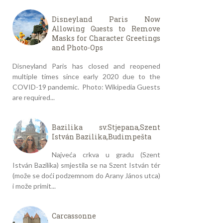
Disneyland Paris Now
Allowing Guests to Remove
Masks for Character Greetings
and Photo-Ops
Disneyland Paris has closed and reopened
multiple times since early 2020 due to the
COVID-19 pandemic. Photo: Wikipedia Guests
are required...
Bazilika sv.Stjepana,Szent
István Bazilika,Budimpešta
Najveća crkva u gradu (Szent
István Bazilika) smjestila se na Szent István tér
(može se doći podzemnom do Arany János utca)
i može primit...
Carcassonne