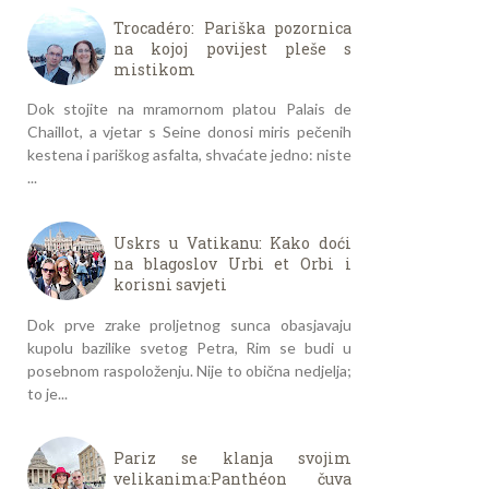
Trocadéro: Pariška pozornica
na kojoj povijest pleše s
mistikom
Dok stojite na mramornom platou Palais de
Chaillot, a vjetar s Seine donosi miris pečenih
kestena i pariškog asfalta, shvaćate jedno: niste
...
Uskrs u Vatikanu: Kako doći
na blagoslov Urbi et Orbi i
korisni savjeti
Dok prve zrake proljetnog sunca obasjavaju
kupolu bazilike svetog Petra, Rim se budi u
posebnom raspoloženju. Nije to obična nedjelja;
to je...
Pariz se klanja svojim
velikanima:Panthéon čuva