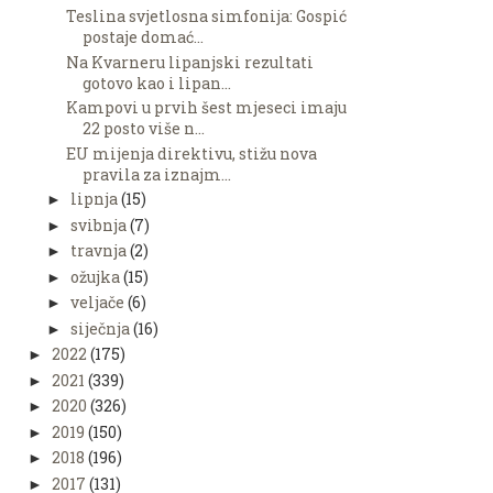
Teslina svjetlosna simfonija: Gospić
postaje domać...
Na Kvarneru lipanjski rezultati
gotovo kao i lipan...
Kampovi u prvih šest mjeseci imaju
22 posto više n...
EU mijenja direktivu, stižu nova
pravila za iznajm...
lipnja
(15)
►
svibnja
(7)
►
travnja
(2)
►
ožujka
(15)
►
veljače
(6)
►
siječnja
(16)
►
2022
(175)
►
2021
(339)
►
2020
(326)
►
2019
(150)
►
2018
(196)
►
2017
(131)
►