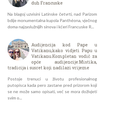
duh Francuske
Na blagoj uzvisini Latinske četvrti, nad Parizom
bdije monumentalna kupola Panthéona, vječnog
doma najzaslužnijih sinova i kćeri Francuske R...
Audijencija kod Pape u
Vatikanu,kako vidjeti Papu u
Vatikanu.Kompletan vodič za
opće audijencije.Mistika,
tradicija i susret koji nadilazi vrijeme
Postoje trenuci u životu profesionalnog
putopisca kada pero zastane pred prizorom koji
se ne može samo opisati, već se mora doživjeti
svim o...