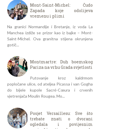
Mont-Saint-Michel: Čudo
Zapada koje odolijeva
vremenu i plimi
Na granici Normandije i Bretanje, iz voda La
Manchea izdiže se prizor kao iz bajke – Mont-
Saint-Michel. Ova granitna stijena okrunjena
gotič...
Montmartre: Duh boemskog
Pariza na vrhu Grada svjetlosti
Putovanje kroz kaldrmom
popločane ulice, od ateljea Picassa i van Gogha
do bijele kupole Sacré-Cœura i crvenih
vjetrenjača Moulin Rougea. Mo...
Posjet Versaillesu: Sve što
trebate znati o dvorani
ogledala i povijesnim