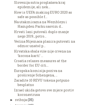
Slovenija sutra proglašava kraj
epidemije, ali nek...
How is UEFA making EURO 2020 as
safe as possible f...
Na utakmicama na Wembleyu i
Hampden Parku sasvim d...
Hrvati lani putovali duplo manje
nego 2019., potro...
Većina Nijemaca planira putovati na
odmor unatoč p...
Hrvatska obala više nije crvena na
‘korona karti’ ...
Croatia relaxes measures at the
border for EU citi...
Europska komisija poziva na
proširenje Schengena, ...
Zaradite 10 REVU tokena potpuno
besplatno
Izrael ukida gotovo sve mjere protiv
koronavirusa
svibnja
(35)
►