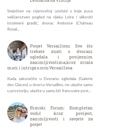
Leonarda da Vincija
Smješten na stjenovitoj uzvisini s koje puca
veličanstven pogled na rijeku Loire i slikoviti
istoimeni gradić, dvorac Amboise (Château
Royal...
Posjet Versaillesu: Sve što
trebate znati o dvorani
ogledala i povijesnim
zanimljivostima,kroz zrcala
moći i intriga u srcu Versaillesa
Kada zakoračite u Dvoranu ogledala (Galerie
des Glaces) u dvorcu Versailles, ne ulazite samo
u prostoriju; ulazite u samu bit francuske povi...
Rimski Forum: Kompletan
vodič kroz povijest,
zanimljivosti i savjete za
posjet