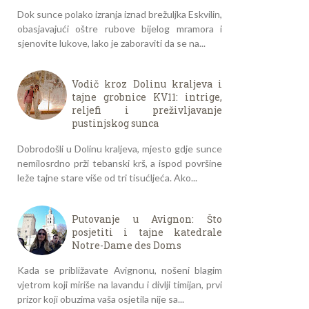
Dok sunce polako izranja iznad brežuljka Eskvilin,
obasjavajući oštre rubove bijelog mramora i
sjenovite lukove, lako je zaboraviti da se na...
Vodič kroz Dolinu kraljeva i
tajne grobnice KV11: intrige,
reljefi i preživljavanje
pustinjskog sunca
Dobrodošli u Dolinu kraljeva, mjesto gdje sunce
nemilosrdno prži tebanski krš, a ispod površine
leže tajne stare više od tri tisućljeća. Ako...
Putovanje u Avignon: Što
posjetiti i tajne katedrale
Notre-Dame des Doms
Kada se približavate Avignonu, nošeni blagim
vjetrom koji miriše na lavandu i divlji timijan, prvi
prizor koji obuzima vaša osjetila nije sa...