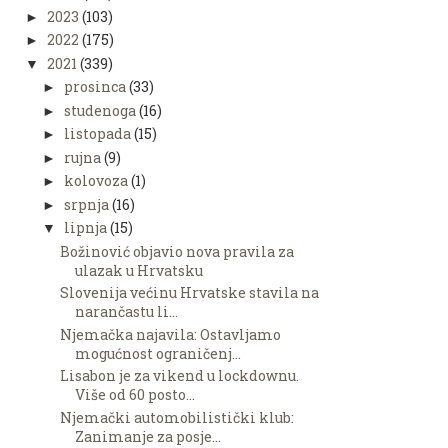
2023
(103)
►
2022
(175)
►
2021
(339)
▼
prosinca
(33)
►
studenoga
(16)
►
listopada
(15)
►
rujna
(9)
►
kolovoza
(1)
►
srpnja
(16)
►
lipnja
(15)
▼
Božinović objavio nova pravila za
ulazak u Hrvatsku
Slovenija većinu Hrvatske stavila na
narančastu li...
Njemačka najavila: Ostavljamo
mogućnost ograničenj...
Lisabon je za vikend u lockdownu.
Više od 60 posto...
Njemački automobilistički klub:
Zanimanje za posje...