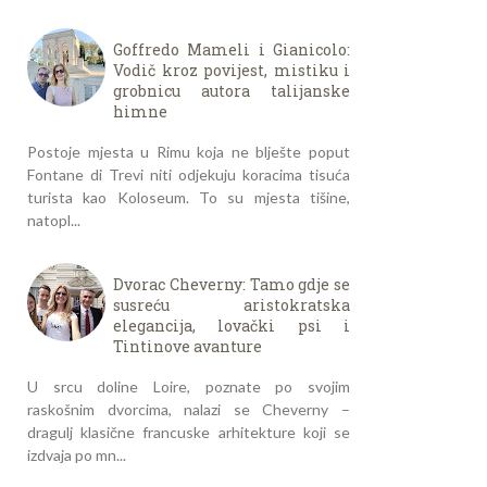
Goffredo Mameli i Gianicolo:
Vodič kroz povijest, mistiku i
grobnicu autora talijanske
himne
Postoje mjesta u Rimu koja ne blješte poput
Fontane di Trevi niti odjekuju koracima tisuća
turista kao Koloseum. To su mjesta tišine,
natopl...
Dvorac Cheverny: Tamo gdje se
susreću aristokratska
elegancija, lovački psi i
Tintinove avanture
U srcu doline Loire, poznate po svojim
raskošnim dvorcima, nalazi se Cheverny –
dragulj klasične francuske arhitekture koji se
izdvaja po mn...