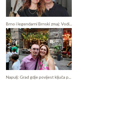
Brno i legendarni Brnski zmaj: Vodi...
Napulj: Grad gdje povijest ključa p...