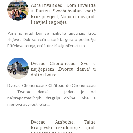
Aura Invalides i Dom invalida
u Parizu: Sveobuhvatan vodič
kroz povijest, Napoleonov grob
i savjeti za posjet
Pariz je grad koji se najbolje upoznaje kroz
slojeve. Dok se većina turista gura u podnožju
Eiffelova tornja, oni istinski zaljubljenici u p...
Dvorac Chenonceau: Sve o
najljepšem „Dvorcu dama“ u
dolini Loire
Dvorac Chenonceau- Château de Chenonceau
– “Dvorac dama” – jedan je od
najprepoznatljivijih dragulja doline Loire, a
njegova povijest, eleg...
Dvorac Amboise: Tajne
kraljevske rezidencije i grob