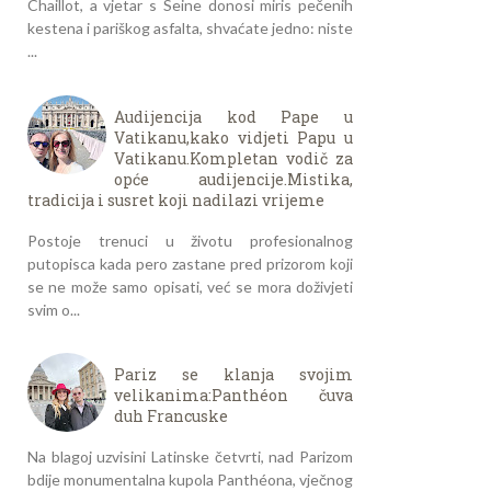
Chaillot, a vjetar s Seine donosi miris pečenih
kestena i pariškog asfalta, shvaćate jedno: niste
...
Audijencija kod Pape u
Vatikanu,kako vidjeti Papu u
Vatikanu.Kompletan vodič za
opće audijencije.Mistika,
tradicija i susret koji nadilazi vrijeme
Postoje trenuci u životu profesionalnog
putopisca kada pero zastane pred prizorom koji
se ne može samo opisati, već se mora doživjeti
svim o...
Pariz se klanja svojim
velikanima:Panthéon čuva
duh Francuske
Na blagoj uzvisini Latinske četvrti, nad Parizom
bdije monumentalna kupola Panthéona, vječnog