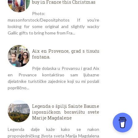
buy in France this Christmas
Photo:
massonforstock/Depositphotos If you're
looking for some original and slightly wacky
Gallic gifts to bring home from Fra...
Aix en Provence, grad s tisuću
fontana.
Prije dolaska u Provansu i grad Aix
en Provance kontaktirao sam ljubazne
djelatnike turističke zajednice koji su mi poslali
poprilično...
Legenda o špilji Sainte Baume
isposničkom boravištu svete
Marije Magdalene
Legenda dalje kaže kako se nakon
propovjedničkog života sveta Marija Magdalena