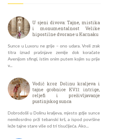
U sjeni divova: Tajne, mistika
i monumentalnost Velike
hipostilne dvorane u Karnaku
Sunce u Luxoru ne grije – ono udara. Vreli zrak
titra iznad prašnjave zemlje dok koračate
Avenijom sfingi, istim onim putem kojim su prije
v...
Vodič kroz Dolinu kraljeva i
tajne grobnice KV11: intrige,
reljefi i preživljavanje
pustinjskog sunca
Dobrodošli u Dolinu kraljeva, mjesto gdje sunce
nemilosrdno prži tebanski krš, a ispod površine
leže tajne stare više od tri tisućljeća. Ako...