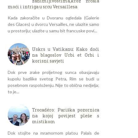
zanimljivostima,kroz zrcala
moći i intriga u srcu Versaillesa
Kada zakoračite u Dvoranu ogledala (Galerie
des Glaces) u dvorcu Versailles, ne ulazite samo
u prostoriju; ulazite u samu bit francuske povi...
Uskrs u Vatikanu: Kako doći
na blagoslov Urbi et Orbi i
korisni savjeti
Dok prve zrake proljetnog sunca obasjavaju
kupolu bazilike svetog Petra, Rim se budi u
posebnom raspoloženju. Nije to obična nedjelja;
to je...
Trocadéro: Pariška pozornica
na kojoj povijest pleše s
mistikom
Dok stojite na mramornom platou Palais de