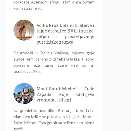
koračate Avenijom sfingi, istim onim putem
kojim su prije v...
Vodič kroz Dolinu kraljeva i
tajne grobnice KV11: intrige,
reljefi i preživljavanje
pustinjskog sunca
Dobrodošli u Dolinu kraljeva, mjesto gdje
sunce nemilosrdno prži tebanski krš, a ispod
površine leže tajne stare više od tri
tisućljeća. Ako...
Mont-Saint-Michel: Čudo
Zapada koje odolijeva
vremenu i plimi
Na granici Normandije i Bretanje, iz voda La
Manchea izdiže se prizor kao iz bajke – Mont-
Saint-Michel. Ova granitna stijena okrunjena
gotič...