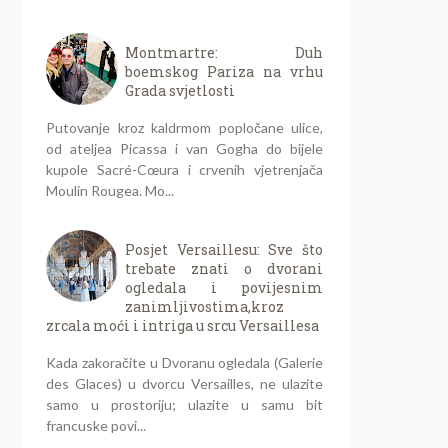
Montmartre: Duh
boemskog Pariza na vrhu
Grada svjetlosti
Putovanje kroz kaldrmom popločane ulice,
od ateljea Picassa i van Gogha do bijele
kupole Sacré-Cœura i crvenih vjetrenjača
Moulin Rougea. Mo...
Posjet Versaillesu: Sve što
trebate znati o dvorani
ogledala i povijesnim
zanimljivostima,kroz
zrcala moći i intriga u srcu Versaillesa
Kada zakoračite u Dvoranu ogledala (Galerie
des Glaces) u dvorcu Versailles, ne ulazite
samo u prostoriju; ulazite u samu bit
francuske povi...