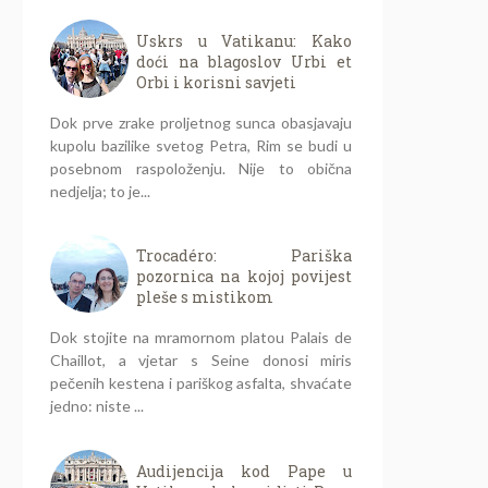
Uskrs u Vatikanu: Kako
doći na blagoslov Urbi et
Orbi i korisni savjeti
Dok prve zrake proljetnog sunca obasjavaju
kupolu bazilike svetog Petra, Rim se budi u
posebnom raspoloženju. Nije to obična
nedjelja; to je...
Trocadéro: Pariška
pozornica na kojoj povijest
pleše s mistikom
Dok stojite na mramornom platou Palais de
Chaillot, a vjetar s Seine donosi miris
pečenih kestena i pariškog asfalta, shvaćate
jedno: niste ...
Audijencija kod Pape u