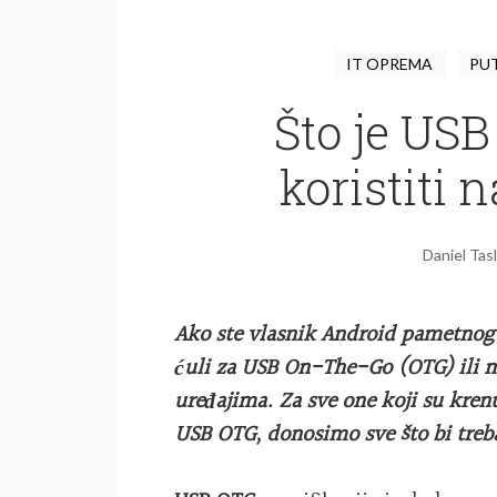
IT OPREMA
PU
Što je USB
koristiti 
Daniel Tasl
Ako ste vlasnik Android pametnog te
ćuli za USB On-The-Go (OTG) ili m
uređajima. Za sve one koji su krenul
USB OTG, donosimo sve što bi treba