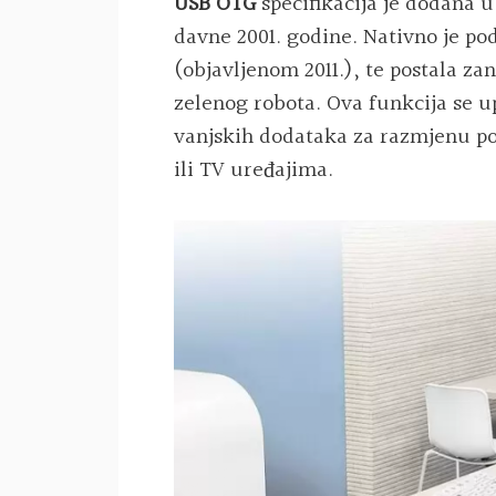
USB OTG
specifikacija je dodana u
davne 2001. godine. Nativno je p
(objavljenom 2011.), te postala z
zelenog robota. Ova funkcija se up
vanjskih dodataka za razmjenu p
ili TV uređajima.