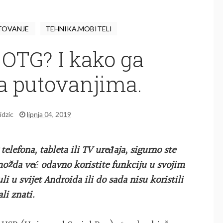
TOVANJE
TEHNIKA.MOBITELI
 OTG? I kako ga
na putovanjima.
idzic
lipnja 04, 2019
lefona, tableta ili TV uređaja, sigurno ste
ožda već odavno koristite funkciju u svojim
i u svijet Androida ili do sada nisu koristili
li znati.