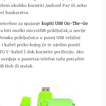
oblem ukoliko koristiti Android Pay ili neku
net bankarstva.
 potrebno za spajanje
kupiti USB On-The-Go
a biti muški microUSB priključak,
u novije
enska priključnica u punoj USB veličini
 i kabel preko kojeg će te ujedno puniti
TG Y-kabel ) dok koristite periferiju. Ako
e uređaja u pametan telefon tada potražite
B Hub ili stalak.