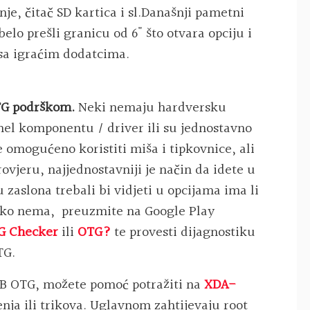
je, čitač SD kartica i sl.Današnji pametni
belo prešli granicu od 6" što otvara opciju i
 sa igraćim dodatcima.
OTG podrškom.
Neki nemaju hardversku
el komponentu / driver ili su jednostavno
 omogućeno koristiti miša i tipkovnice, ali
rovjeru, najjednostavniji je način da idete u
zaslona trebali bi vidjeti u opcijama ima li
Ako nema, preuzmite na Google Play
G Checker
ili
OTG?
te provesti dijagnostiku
TG.
SB OTG, možete pomoć potražiti na
XDA-
nja ili trikova. Uglavnom zahtijevaju root