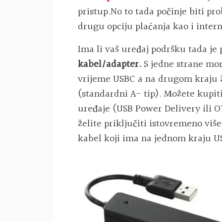
pristup.No to tada počinje biti pr
drugu opciju plaćanja kao i inter
Ima li vaš uređaj podršku tada je
kabel/adapter.
S jedne strane mor
vrijeme USBC
a na drugom kraju ž
(standardni A- tip). Možete kupiti
uređaje (USB Power Delivery ili O
želite priključiti istovremeno viš
kabel koji ima na jednom kraju US