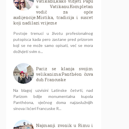
Vatikanu,kako vidjeti Papu
u Vatikanu.Kompletan
vodič za opće
audijencije.Mistika, tradicija i susret
koji nadilazi vrijeme
Postoje trenuci u životu profesionalnog
putopisca kada pero zastane pred prizorom
koji se ne može samo opisati, već se mora
doživjeti svim o...
Pariz se klanja svojim
velikanima:Panthéon čuva
duh Francuske
Na blagoj uzvisini Latinske četvrti, nad
Parizom bdije monumentalna kupola
Panthéona, vječnog doma najzaslužnijih
sinova i kćeri Francuske R...
Najmanji zvonik u Rimu i