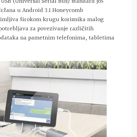
 USB (Universal Serial Bus) standard još
održana u Android 3.1 Honeycomb
animljiva širokom krugu korisnika malog
otrebljava za povezivanje različitih
odataka na pametnim telefonima, tabletima