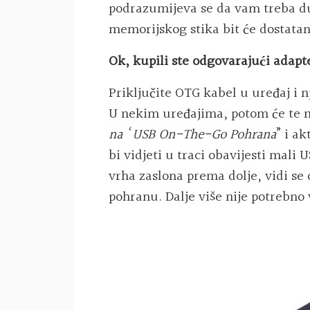
podrazumijeva se da vam treba duž
memorijskog stika bit će dostatan
Ok, kupili ste odgovarajući adapte
Priključite OTG kabel u uređaj i 
U nekim uređajima, potom će te m
na ‘ USB On-The-Go Pohrana
” i a
bi vidjeti u traci obavijesti mali
vrha zaslona prema dolje, vidi se 
pohranu. Dalje više nije potrebno 