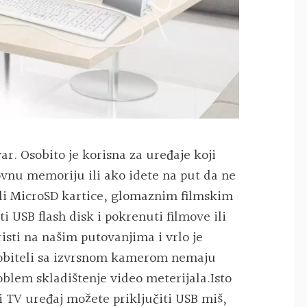
ar. Osobito je korisna za uređaje koji
vnu memoriju ili ako idete na put da ne
ili MicroSD kartice, glomaznim filmskim
i USB flash disk i pokrenuti filmove ili
oristi na našim putovanjima i vrlo je
mobiteli sa izvrsnom kamerom nemaju
oblem skladištenje video meterijala.Isto
i TV uređaj možete priključiti USB miš,