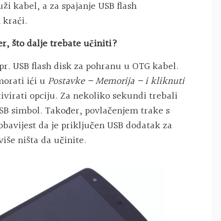
i kabel, a za spajanje USB flash
 kraći.
r, što dalje trebate učiniti?
npr. USB flash disk za pohranu u OTG kabel.
orati ići u
Postavke – Memorija – i kliknuti
ktivirati opciju. Za nekoliko sekundi trebali
 USB simbol. Također, povlačenjem trake s
obavijest da je priključen USB dodatak za
više ništa da učinite.