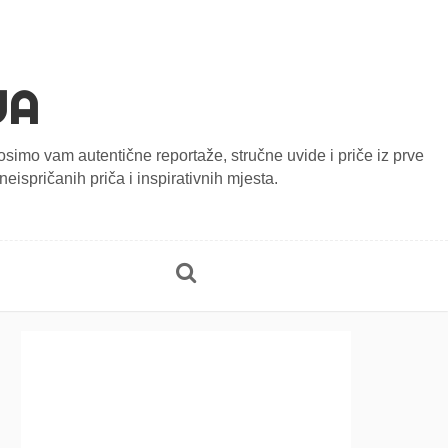
JA
onosimo vam autentične reportaže, stručne uvide i priče iz prve
eispričanih priča i inspirativnih mjesta.