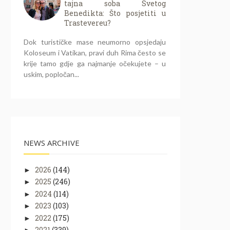
tajna soba Svetog
Benedikta: Što posjetiti u
Trastevereu?
Dok turističke mase neumorno opsjedaju
Koloseum i Vatikan, pravi duh Rima često se
krije tamo gdje ga najmanje očekujete – u
uskim, popločan...
NEWS ARCHIVE
2026
(144)
►
2025
(246)
►
2024
(114)
►
2023
(103)
►
2022
(175)
►
2021
(339)