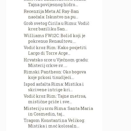
Tajna povijesnog hidro...
Recenzija Meta AI Ray-Ban
naočala: Iskustvo na pu...
Grob svetog Ćirila u Rimu: Vodič
kroz baziliku San...
Williams FW12C: Bolid koji je
pokrenuo Renaultovu ...
Vodič kroz Rim: Kako posjetiti
Largo di Torre Arge...
Hrvatsko srce u Vječnom gradu:
Misterij crkve sv. ...
Rimski Pantheon: Oko bogova
koje prkosi tisućljeći...
Ispod asfalta Rima: Mistika i
skrivene intrige kri...
Vodič kroz Rim: Tajne metroa,
mistične priče i sve...
Misterij u srcu Rima: Santa Maria
in Cosmedin, taj...
Tragom Konstantina Velikog:
Mistika i moć kolosaln...