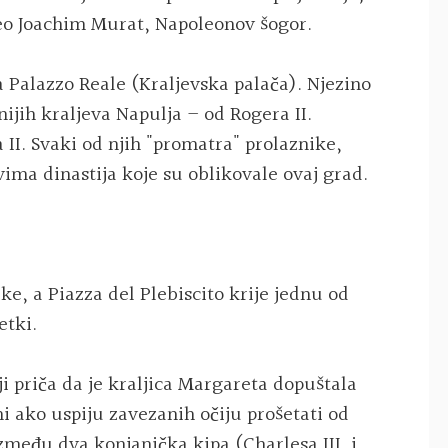
čeo Joachim Murat, Napoleonov šogor.
a Palazzo Reale (Kraljevska palača). Njezino
ijih kraljeva Napulja – od Rogera II.
II. Svaki od njih "promatra" prolaznike,
ima dinastija koje su oblikovale ovaj grad.
ke, a Piazza del Plebiscito krije jednu od
etki.
i priča da je kraljica Margareta dopuštala
 ako uspiju zavezanih očiju prošetati od
zmeđu dva konjanička kipa (Charlesa III. i