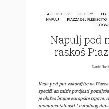
ART HISTORY
HISTORY
ITAL
NAPULJ
PIAZZA DEL PLEBISCITO
PUTOV
Napulj pod 
raskoš Piaz
Daniel Tasl
Kada prvi put zakoračite na Piazza d
specifičan miris povijesti pomije
je obišao brojne europske trgove, 
monumentalnosti i narodnog duha.