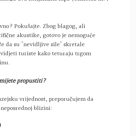
vno? Pokušajte. Zbog blagog, ali
cifične akustike, gotovo je nemoguće
e da su "nevidljive sile" skretale
 vidjeti turiste kako teturaju trgom
inu.
smijete propustiti?
muzejsku vrijednost, preporučujem da
 neposrednoj blizini:
)