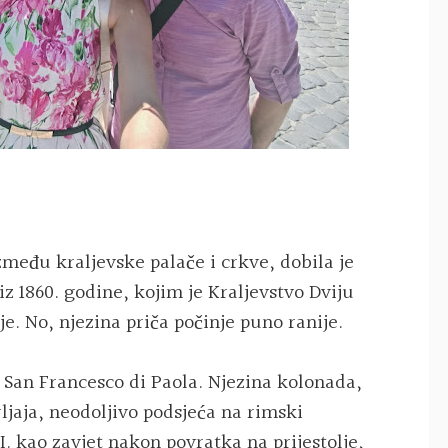
zmeđu kraljevske palače i crkve, dobila je
z 1860. godine, kojim je Kraljevstvo Dviju
ije. No, njezina priča počinje puno ranije.
 San Francesco di Paola. Njezina kolonada,
ljaja, neodoljivo podsjeća na rimski
I. kao zavjet nakon povratka na prijestolje,