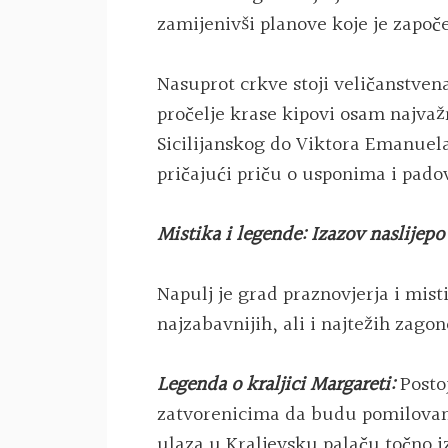
zamijenivši planove koje je zapo
Nasuprot crkve stoji veličanstven
pročelje krase kipovi osam najvažn
Sicilijanskog do Viktora Emanuela 
pričajući priču o usponima i padov
Mistika i legende: Izazov naslijepo
Napulj je grad praznovjerja i misti
najzabavnijih, ali i najtežih zagon
Legenda o kraljici Margareti:
Postoj
zatvorenicima da budu pomilovani
ulaza u Kraljevsku palaču točno i