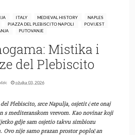
IJA
ITALY
MEDIEVAL HISTORY
NAPLES
PIAZZA DEL PLEBISCITO NAPOLI
POVIJEST
ANJA
PUTOVANJE
nogama: Mistika i
ze del Plebiscito
idzic
ožujka 03, 2026
el Plebiscito, srce Napulja, osjetit ćete onaj
šan s mediteranskom vrevom. Kao novinar koji
rijetko gdje sam osjetio takvu simbiozu
 Ovo nije samo prazan prostor popločan