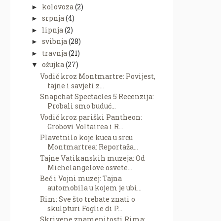
kolovoza
(2)
►
srpnja
(4)
►
lipnja
(2)
►
svibnja
(28)
►
travnja
(21)
►
ožujka
(27)
▼
Vodič kroz Montmartre: Povijest,
tajne i savjeti z...
Snapchat Spectacles 5 Recenzija:
Probali smo buduć...
Vodič kroz pariški Pantheon:
Grobovi Voltairea i R...
Plavetnilo koje kuca u srcu
Montmartrea: Reportaža...
Tajne Vatikanskih muzeja: Od
Michelangelove osvete...
Beč i Vojni muzej: Tajna
automobila u kojem je ubi...
Rim: Sve što trebate znati o
skulpturi Foglie di P...
Skrivene znamenitosti Rima: