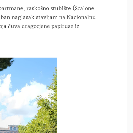
partmane, raskošno stubište (Scalone
seban naglasak stavljam na Nacionalnu
koja čuva dragocjene papiruse iz