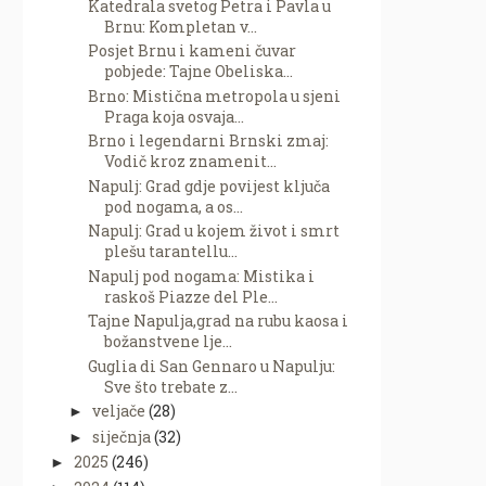
Katedrala svetog Petra i Pavla u
Brnu: Kompletan v...
Posjet Brnu i kameni čuvar
pobjede: Tajne Obeliska...
Brno: Mistična metropola u sjeni
Praga koja osvaja...
Brno i legendarni Brnski zmaj:
Vodič kroz znamenit...
Napulj: Grad gdje povijest ključa
pod nogama, a os...
Napulj: Grad u kojem život i smrt
plešu tarantellu...
Napulj pod nogama: Mistika i
raskoš Piazze del Ple...
Tajne Napulja,grad na rubu kaosa i
božanstvene lje...
Guglia di San Gennaro u Napulju:
Sve što trebate z...
veljače
(28)
►
siječnja
(32)
►
2025
(246)
►