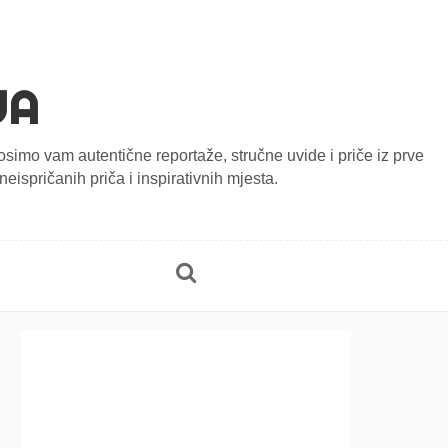
JA
onosimo vam autentične reportaže, stručne uvide i priče iz prve
eispričanih priča i inspirativnih mjesta.