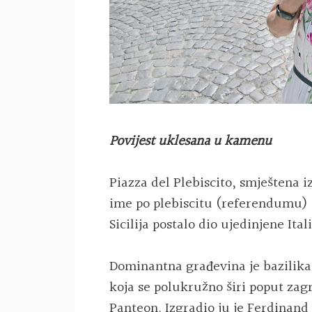
Povijest uklesana u kamenu
Piazza del Plebiscito, smještena i
ime po plebiscitu (referendumu) i
Sicilija postalo dio ujedinjene Ital
Dominantna građevina je bazilika
koja se polukružno širi poput zagr
Panteon. Izgradio ju je Ferdinand 