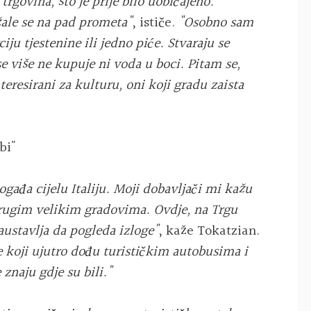
trgovina, što je prije bilo uobičajeno.
 žale se na pad prometa"
, ističe.
"Osobno sam
iju tjestenine ili jedno piće. Stvaraju se
e više ne kupuje ni voda u boci. Pitam se,
nteresirani za kulturu, oni koji gradu zaista
bi"
gađa cijelu Italiju. Moji dobavljači mi kažu
i drugim velikim gradovima. Ovdje, na Trgu
austavlja da pogleda izloge"
, kaže Tokatzian.
e koji ujutro dođu turističkim autobusima i
znaju gdje su bili."