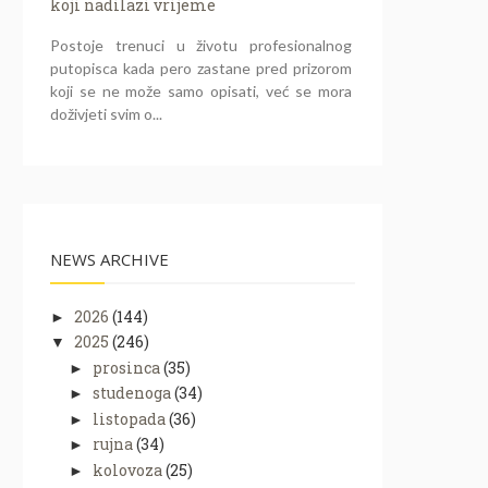
koji nadilazi vrijeme
Postoje trenuci u životu profesionalnog
putopisca kada pero zastane pred prizorom
koji se ne može samo opisati, već se mora
doživjeti svim o...
NEWS ARCHIVE
2026
(144)
►
2025
(246)
▼
prosinca
(35)
►
studenoga
(34)
►
listopada
(36)
►
rujna
(34)
►
kolovoza
(25)
►