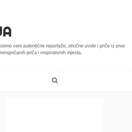
JA
onosimo vam autentične reportaže, stručne uvide i priče iz prve
eispričanih priča i inspirativnih mjesta.