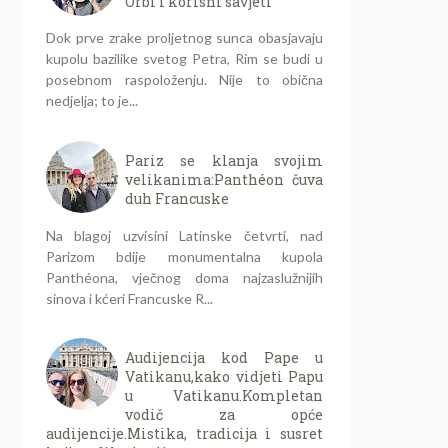
Orbi i korisni savjeti
Dok prve zrake proljetnog sunca obasjavaju
kupolu bazilike svetog Petra, Rim se budi u
posebnom raspoloženju. Nije to obična
nedjelja; to je...
Pariz se klanja svojim
velikanima:Panthéon čuva
duh Francuske
Na blagoj uzvisini Latinske četvrti, nad
Parizom bdije monumentalna kupola
Panthéona, vječnog doma najzaslužnijih
sinova i kćeri Francuske R...
Audijencija kod Pape u
Vatikanu,kako vidjeti Papu
u Vatikanu.Kompletan
vodič za opće
audijencije.Mistika, tradicija i susret