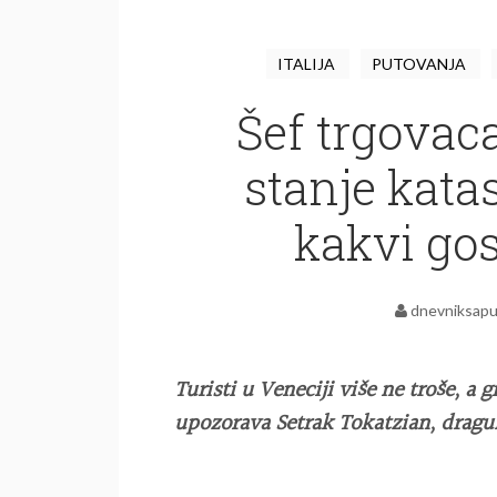
ITALIJA
PUTOVANJA
Šef trgovaca
stanje katas
kakvi go
dnevniksapu
Turisti u Veneciji više ne troše, a
upozorava Setrak Tokatzian, dragul