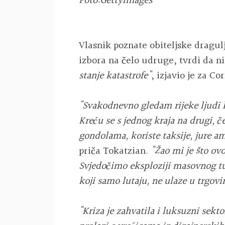
Foto:Gettyimages
Vlasnik poznate obiteljske dragu
izbora na čelo udruge, tvrdi da 
stanje katastrofe"
, izjavio je za Co
"Svakodnevno gledam rijeke ljudi ka
Kreću se s jednog kraja na drugi, č
gondolama, koriste taksije, jure a
priča Tokatzian.
"Žao mi je što ov
Svjedočimo eksploziji masovnog tu
koji samo lutaju, ne ulaze u trgovi
"Kriza je zahvatila i luksuzni sekt