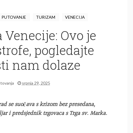
PUTOVANJE
TURIZAM
VENECIJA
 Venecije: Ovo je
trofe, pogledajte
sti nam dolaze
tovanja
srpnja 29, 2025
 grad se suočava s krizom bez presedana
,
jar i predsjednik trgovaca s Trga sv. Marka.