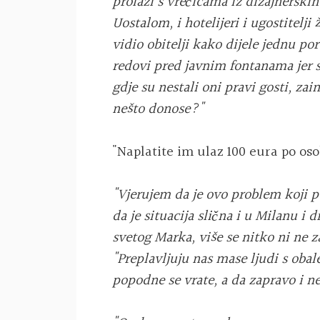
prolazi s vrećicama iz dizajnerskih 
Uostalom, i hotelijeri i ugostitelji
vidio obitelji kako dijele jednu porc
redovi pred javnim fontanama jer s
gdje su nestali oni pravi gosti, zai
nešto donose?"
"Naplatite im ulaz 100 eura po oso
"Vjerujem da je ovo problem koji po
da je situacija slična i u Milanu 
svetog Marka, više se nitko ni ne z
"Preplavljuju nas mase ljudi s obal
popodne se vrate, a da zapravo i ne 