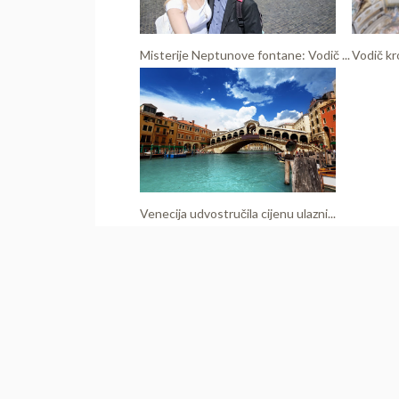
Misterije Neptunove fontane: Vodič ...
Vodič kr
Venecija udvostručila cijenu ulazni...