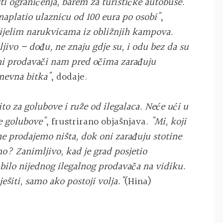
 ograničenja, barem za turističke autobuse.
naplatio ulaznicu od 100 eura po osobi"
,
bijelim narukvicama iz obližnjih kampova.
ljivo – dođu, ne znaju gdje su, i odu bez da su
lni prodavači nam pred očima zarađuju
nevna bitka"
, dodaje.
ito za golubove i ruže od ilegalaca. Neće ući u
ne golubove"
, frustrirano objašnjava.
"Mi, koji
e prodajemo ništa, dok oni zarađuju stotine
no? Zanimljivo, kad je grad posjetio
 bilo nijednog ilegalnog prodavača na vidiku.
šiti, samo ako postoji volja."
(Hina)