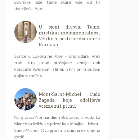
površine leže tajne stare više od tri
tisućljeća. Ako...
U sjeni divova: Tajne,
mistika i monumentalnost
Velike hipostilne dvorane u
Karnaku
Sunce u Luxoru ne grije – ono udara. Vreli
zrak titra iznad prašnjave zemlje dok
koračate Avenijom sfingi, istim onim putem
kojim su prije v...
Mont-Saint-Michel: Čudo
Zapada koje odolijeva
vremenu i plimi
Na granici Normandije i Bretanje, iz voda La
Manchea izdiže se prizor kao iz bajke – Mont-
Saint-Michel. Ova granitna stijena okrunjena
gotič...