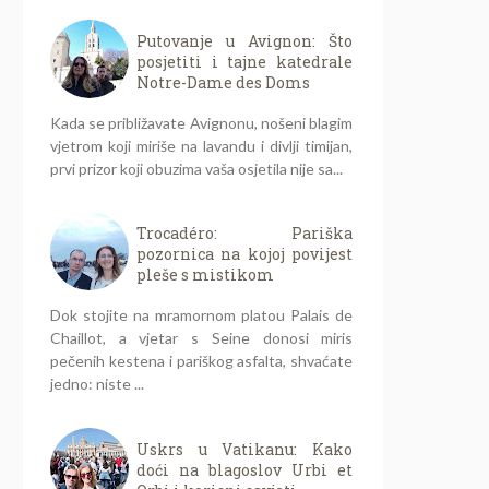
Putovanje u Avignon: Što
posjetiti i tajne katedrale
Notre-Dame des Doms
Kada se približavate Avignonu, nošeni blagim
vjetrom koji miriše na lavandu i divlji timijan,
prvi prizor koji obuzima vaša osjetila nije sa...
Trocadéro: Pariška
pozornica na kojoj povijest
pleše s mistikom
Dok stojite na mramornom platou Palais de
Chaillot, a vjetar s Seine donosi miris
pečenih kestena i pariškog asfalta, shvaćate
jedno: niste ...
Uskrs u Vatikanu: Kako
doći na blagoslov Urbi et