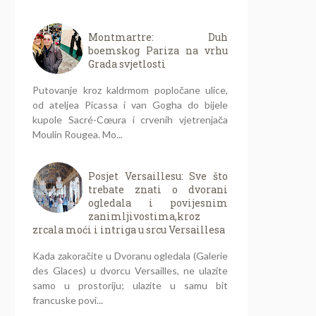
Montmartre: Duh
boemskog Pariza na vrhu
Grada svjetlosti
Putovanje kroz kaldrmom popločane ulice,
od ateljea Picassa i van Gogha do bijele
kupole Sacré-Cœura i crvenih vjetrenjača
Moulin Rougea. Mo...
Posjet Versaillesu: Sve što
trebate znati o dvorani
ogledala i povijesnim
zanimljivostima,kroz
zrcala moći i intriga u srcu Versaillesa
Kada zakoračite u Dvoranu ogledala (Galerie
des Glaces) u dvorcu Versailles, ne ulazite
samo u prostoriju; ulazite u samu bit
francuske povi...