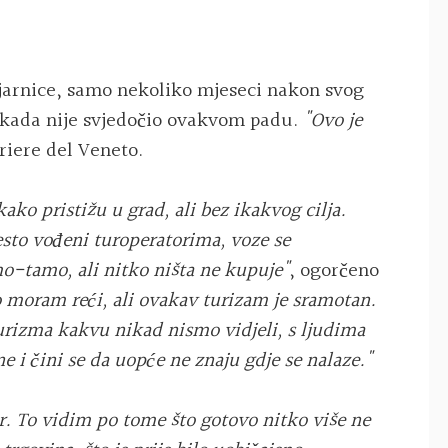
ljarnice, samo nekoliko mjeseci nakon svog
nikada nije svjedočio ovakvom padu.
"Ovo je
rriere del Veneto.
ko pristižu u grad, ali bez ikakvog cilja.
esto vođeni turoperatorima, voze se
mo-tamo, ali nitko ništa ne kupuje"
, ogorčeno
o moram reći, ali ovakav turizam je sramotan.
rizma kakvu nikad nismo vidjeli, s ljudima
ne i čini se da uopće ne znaju gdje se nalaze."
or. To vidim po tome što gotovo nitko više ne