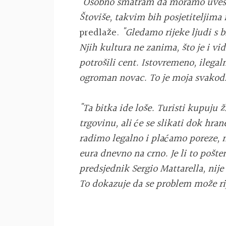
"Osobno smatram da moramo uvesti
Štoviše, takvim bih posjetiteljima 
predlaže.
"Gledamo rijeke ljudi s 
Njih kultura ne zanima, što je i vid
potrošili cent. Istovremeno, ilega
ogroman novac. To je moja svakod
"Ta bitka ide loše. Turisti kupuju ž
trgovinu, ali će se slikati dok hra
radimo legalno i plaćamo poreze, n
eura dnevno na crno. Je li to pošte
predsjednik Sergio Mattarella, nije
To dokazuje da se problem može rije