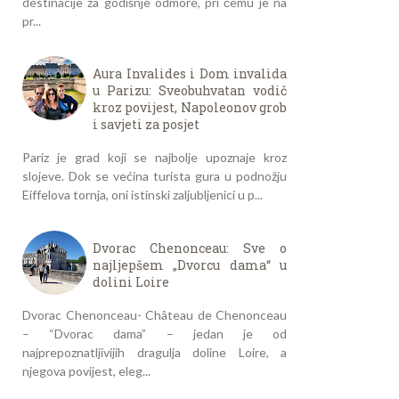
destinacije za godišnje odmore, pri čemu je na
pr...
Aura Invalides i Dom invalida
u Parizu: Sveobuhvatan vodič
kroz povijest, Napoleonov grob
i savjeti za posjet
Pariz je grad koji se najbolje upoznaje kroz
slojeve. Dok se većina turista gura u podnožju
Eiffelova tornja, oni istinski zaljubljenici u p...
Dvorac Chenonceau: Sve o
najljepšem „Dvorcu dama“ u
dolini Loire
Dvorac Chenonceau- Château de Chenonceau
– “Dvorac dama” – jedan je od
najprepoznatljivijih dragulja doline Loire, a
njegova povijest, eleg...