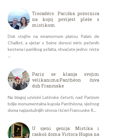
Trocadéro: Pariška pozornica
na kojoj povijest pleše s
mistikom
Dok stojite na mramornom platou Palais de
Chaillot, a vjetar s Seine donosi miris pečenih
kestena i pariškog asfalta, shvaćate jedno: niste
...
Pariz se klanja svojim
velikanima:Panthéon čuva
duh Francuske
Na blagoj uzvisini Latinske četvrti, nad Parizom
bdije monumentalna kupola Panthéona, vječnog
doma najzaslužnijih sinova i kćeri Francuske R...
U sjeni genija: Mistika i
raskoš doma Victora Hugoa na