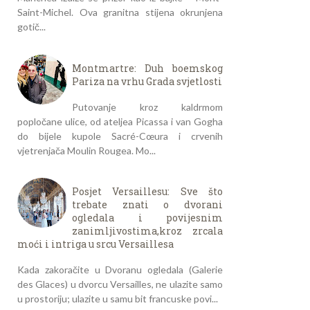
Saint-Michel. Ova granitna stijena okrunjena
gotič...
Montmartre: Duh boemskog
Pariza na vrhu Grada svjetlosti
Putovanje kroz kaldrmom
popločane ulice, od ateljea Picassa i van Gogha
do bijele kupole Sacré-Cœura i crvenih
vjetrenjača Moulin Rougea. Mo...
Posjet Versaillesu: Sve što
trebate znati o dvorani
ogledala i povijesnim
zanimljivostima,kroz zrcala
moći i intriga u srcu Versaillesa
Kada zakoračite u Dvoranu ogledala (Galerie
des Glaces) u dvorcu Versailles, ne ulazite samo
u prostoriju; ulazite u samu bit francuske povi...