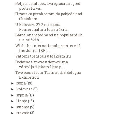
Poljaci ostali bez dva igrača za ogled
protiv Hrva...
Hrvatska preokretom do pobjede nad
Škotskom
U kolovozu 27.2 milijuna
komercijalnih turističkih...
Barcelona je jedna od najpopularnijih
turističkih ...
With the international premiere of
the Junior IBRI...
Vatreni trenirali u Maksimiru
Dodatne timove u domovima
zdravlja tijekom ljeta p...
Two icons from Turin at the Bologna
Exhibition
rujna
(19)
►
kolovoza
(9)
►
srpnja
(11)
►
lipnja
(16)
►
svibnja
(5)
►
travnja
(3)
►