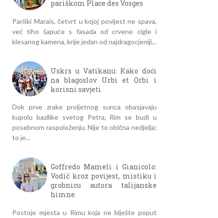
pariškom Place des Vosges
Pariški Marais, četvrt u kojoj povijest ne spava,
već tiho šapuće s fasada od crvene cigle i
klesanog kamena, krije jedan od najdragocjeniji...
Uskrs u Vatikanu: Kako doći
na blagoslov Urbi et Orbi i
korisni savjeti
Dok prve zrake proljetnog sunca obasjavaju
kupolu bazilike svetog Petra, Rim se budi u
posebnom raspoloženju. Nije to obična nedjelja;
to je...
Goffredo Mameli i Gianicolo:
Vodič kroz povijest, mistiku i
grobnicu autora talijanske
himne
Postoje mjesta u Rimu koja ne blješte poput