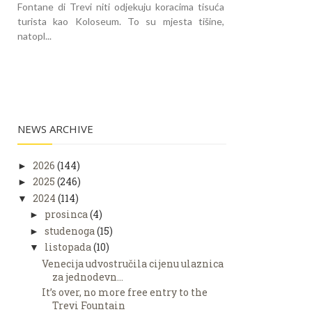
Fontane di Trevi niti odjekuju koracima tisuća
turista kao Koloseum. To su mjesta tišine,
natopl...
NEWS ARCHIVE
2026
(144)
►
2025
(246)
►
2024
(114)
▼
prosinca
(4)
►
studenoga
(15)
►
listopada
(10)
▼
Venecija udvostručila cijenu ulaznica
za jednodevn...
It’s over, no more free entry to the
Trevi Fountain