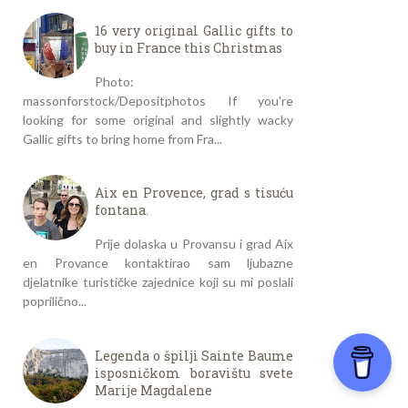
16 very original Gallic gifts to
buy in France this Christmas
Photo:
massonforstock/Depositphotos If you're
looking for some original and slightly wacky
Gallic gifts to bring home from Fra...
Aix en Provence, grad s tisuću
fontana.
Prije dolaska u Provansu i grad Aix
en Provance kontaktirao sam ljubazne
djelatnike turističke zajednice koji su mi poslali
poprilično...
Legenda o špilji Sainte Baume
isposničkom boravištu svete
Marije Magdalene