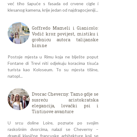
već tiho šapuće s fasada od crvene cigle i
klesanog kamena, krije jedan od najdragocjeniji...
Goffredo Mameli i Gianicolo:
Vodič kroz povijest, mistiku i
grobnicu autora talijanske
himne
Postoje mjesta u Rimu koja ne blješte poput
Fontane di Trevi niti odjekuju koracima tisuća
turista kao Koloseum. To su mjesta tišine,
natopl...
Dvorac Cheverny: Tamo gdje se
susreću aristokratska
elegancija, lovački psi i
Tintinove avanture
U srcu doline Loire, poznate po svojim
raskošnim dvorcima, nalazi se Cheverny –
dragulj klasične francuske arhitekture koji se