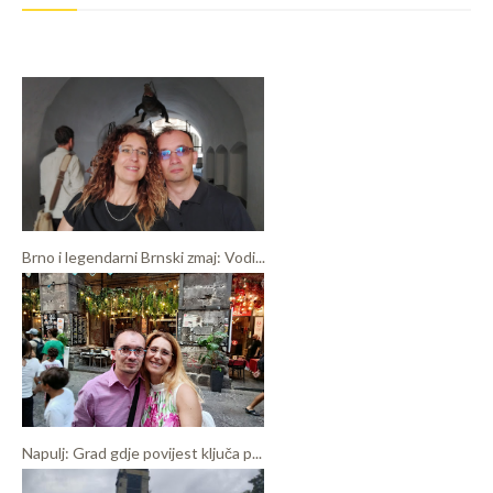
Brno i legendarni Brnski zmaj: Vodi...
Napulj: Grad gdje povijest ključa p...