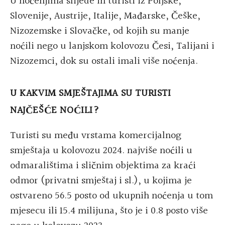
U noćenjima slijede ih turisti iz Poljske,
Slovenije, Austrije, Italije, Mađarske, Češke,
Nizozemske i Slovačke, od kojih su manje
noćili nego u lanjskom kolovozu Česi, Talijani i
Nizozemci, dok su ostali imali više noćenja.
U KAKVIM SMJEŠTAJIMA SU TURISTI
NAJČEŠĆE NOĆILI?
Turisti su među vrstama komercijalnog
smještaja u kolovozu 2024. najviše noćili u
odmaralištima i sličnim objektima za kraći
odmor (privatni smještaj i sl.), u kojima je
ostvareno 56.5 posto od ukupnih noćenja u tom
mjesecu ili 15.4 milijuna, što je i 0.8 posto više