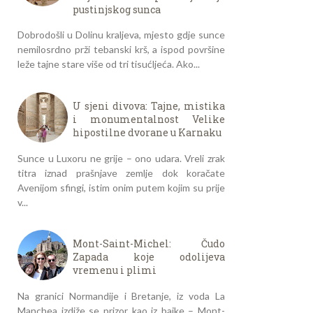
pustinjskog sunca
Dobrodošli u Dolinu kraljeva, mjesto gdje sunce
nemilosrdno prži tebanski krš, a ispod površine
leže tajne stare više od tri tisućljeća. Ako...
U sjeni divova: Tajne, mistika
i monumentalnost Velike
hipostilne dvorane u Karnaku
Sunce u Luxoru ne grije – ono udara. Vreli zrak
titra iznad prašnjave zemlje dok koračate
Avenijom sfingi, istim onim putem kojim su prije
v...
Mont-Saint-Michel: Čudo
Zapada koje odolijeva
vremenu i plimi
Na granici Normandije i Bretanje, iz voda La
Manchea izdiže se prizor kao iz bajke – Mont-