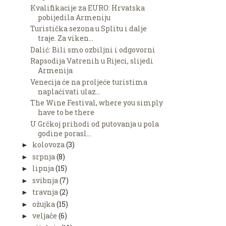
Kvalifikacije za EURO: Hrvatska
pobijedila Armeniju
Turistička sezona u Splitu i dalje
traje. Za viken...
Dalić: Bili smo ozbiljni i odgovorni
Rapsodija Vatrenih u Rijeci, slijedi
Armenija
Venecija će na proljeće turistima
naplaćivati ulaz...
The Wine Festival, where you simply
have to be there
U Grčkoj prihodi od putovanja u pola
godine porasl...
kolovoza
(3)
►
srpnja
(8)
►
lipnja
(15)
►
svibnja
(7)
►
travnja
(2)
►
ožujka
(15)
►
veljače
(6)
►