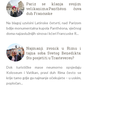
Pariz se klanja svojim
velikanima:Panthéon čuva
duh Francuske
Na blagoj uzvisini Latinske četvrti, nad Parizom
bdije monumentalna kupola Panthéona, vječnog
doma najzaslužnijih sinova i kćeri Francuske R...
Najmanji zvonik u Rimu i
tajna soba Svetog Benedikta:
Što posjetiti u Trastevereu?
Dok turističke mase neumorno opsjedaju
Koloseum i Vatikan, pravi duh Rima često se
krije tamo gdje ga najmanje očekujete – u uskim,
popločan...