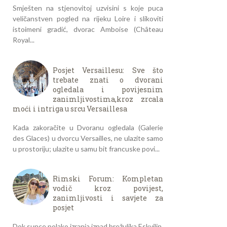
Smješten na stjenovitoj uzvisini s koje puca
veličanstven pogled na rijeku Loire i slikoviti
istoimeni gradić, dvorac Amboise (Château
Royal...
Posjet Versaillesu: Sve što
trebate znati o dvorani
ogledala i povijesnim
zanimljivostima,kroz zrcala
moći i intriga u srcu Versaillesa
Kada zakoračite u Dvoranu ogledala (Galerie
des Glaces) u dvorcu Versailles, ne ulazite samo
u prostoriju; ulazite u samu bit francuske povi...
Rimski Forum: Kompletan
vodič kroz povijest,
zanimljivosti i savjete za
posjet
Dok sunce polako izranja iznad brežuljka Eskvilin,