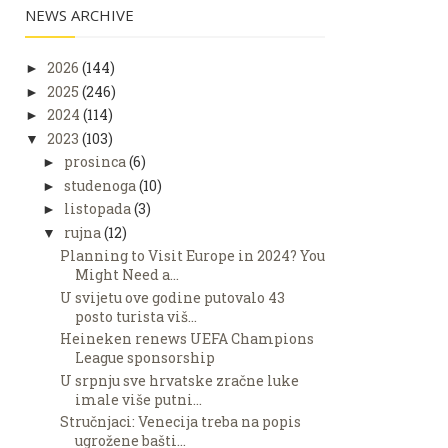
NEWS ARCHIVE
2026
(144)
►
2025
(246)
►
2024
(114)
►
2023
(103)
▼
prosinca
(6)
►
studenoga
(10)
►
listopada
(3)
►
rujna
(12)
▼
Planning to Visit Europe in 2024? You
Might Need a...
U svijetu ove godine putovalo 43
posto turista viš...
Heineken renews UEFA Champions
League sponsorship
U srpnju sve hrvatske zračne luke
imale više putni...
Stručnjaci: Venecija treba na popis
ugrožene bašti...