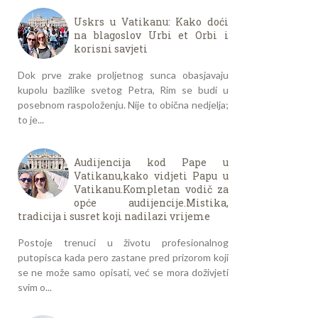
Uskrs u Vatikanu: Kako doći
na blagoslov Urbi et Orbi i
korisni savjeti
Dok prve zrake proljetnog sunca obasjavaju
kupolu bazilike svetog Petra, Rim se budi u
posebnom raspoloženju. Nije to obična nedjelja;
to je...
Audijencija kod Pape u
Vatikanu,kako vidjeti Papu u
Vatikanu.Kompletan vodič za
opće audijencije.Mistika,
tradicija i susret koji nadilazi vrijeme
Postoje trenuci u životu profesionalnog
putopisca kada pero zastane pred prizorom koji
se ne može samo opisati, već se mora doživjeti
svim o...