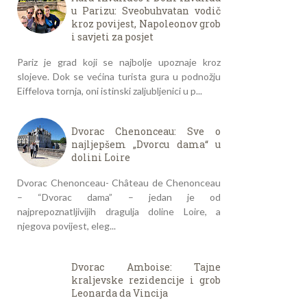
u Parizu: Sveobuhvatan vodič
kroz povijest, Napoleonov grob
i savjeti za posjet
Pariz je grad koji se najbolje upoznaje kroz
slojeve. Dok se većina turista gura u podnožju
Eiffelova tornja, oni istinski zaljubljenici u p...
Dvorac Chenonceau: Sve o
najljepšem „Dvorcu dama“ u
dolini Loire
Dvorac Chenonceau- Château de Chenonceau
– “Dvorac dama” – jedan je od
najprepoznatljivijih dragulja doline Loire, a
njegova povijest, eleg...
Dvorac Amboise: Tajne
kraljevske rezidencije i grob
Leonarda da Vincija