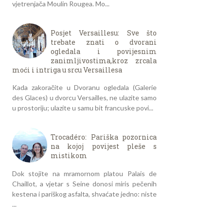
vjetrenjača Moulin Rougea. Mo...
Posjet Versaillesu: Sve što
trebate znati o dvorani
ogledala i povijesnim
zanimljivostima,kroz zrcala
moći i intriga u srcu Versaillesa
Kada zakoračite u Dvoranu ogledala (Galerie
des Glaces) u dvorcu Versailles, ne ulazite samo
u prostoriju; ulazite u samu bit francuske povi...
Trocadéro: Pariška pozornica
na kojoj povijest pleše s
mistikom
Dok stojite na mramornom platou Palais de
Chaillot, a vjetar s Seine donosi miris pečenih
kestena i pariškog asfalta, shvaćate jedno: niste
...