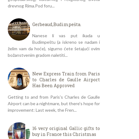
drevnog Rima.Pod foru...
Gerbeaud,Budimpešta.
Nanese li vas put ikada u
Budimpeštu (a iskreno se nadam i
želim vam da hoće), sigurno ćete šetajući ovim
božanstvenim gradom naletiti...
New Express Train from Paris
to Charles de Gaulle Airport
Has Been Approved
Getting to and from Paris's Charles de Gaulle
Airport can be a nightmare, but there's hope for
improvement: Last week, the Fren...
16 very original Gallic gifts to
buy in France this Christmas