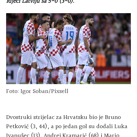
Rijeci Latviju sa 5-0 (3-0).
Foto: Igor Soban/Pixsell
Dvostruki strijelac za Hrvatsku bio je Bruno
Petković (3, 44), a po jedan gol su dodali Luka
Ivanušec (13), Andrej Kramarić (68) i Mario