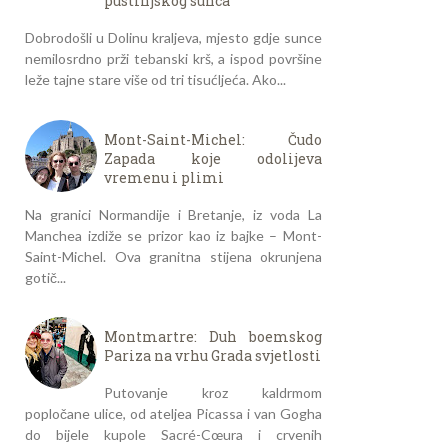
pustinjskog sunca
Dobrodošli u Dolinu kraljeva, mjesto gdje sunce
nemilosrdno prži tebanski krš, a ispod površine
leže tajne stare više od tri tisućljeća. Ako...
Mont-Saint-Michel: Čudo
Zapada koje odolijeva
vremenu i plimi
Na granici Normandije i Bretanje, iz voda La
Manchea izdiže se prizor kao iz bajke – Mont-
Saint-Michel. Ova granitna stijena okrunjena
gotič...
Montmartre: Duh boemskog
Pariza na vrhu Grada svjetlosti
Putovanje kroz kaldrmom
popločane ulice, od ateljea Picassa i van Gogha
do bijele kupole Sacré-Cœura i crvenih