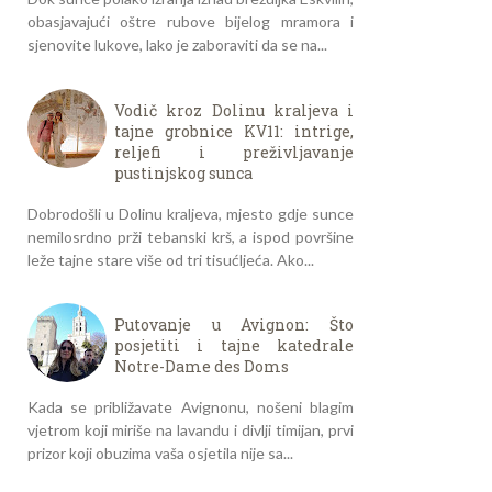
obasjavajući oštre rubove bijelog mramora i
sjenovite lukove, lako je zaboraviti da se na...
Vodič kroz Dolinu kraljeva i
tajne grobnice KV11: intrige,
reljefi i preživljavanje
pustinjskog sunca
Dobrodošli u Dolinu kraljeva, mjesto gdje sunce
nemilosrdno prži tebanski krš, a ispod površine
leže tajne stare više od tri tisućljeća. Ako...
Putovanje u Avignon: Što
posjetiti i tajne katedrale
Notre-Dame des Doms
Kada se približavate Avignonu, nošeni blagim
vjetrom koji miriše na lavandu i divlji timijan, prvi
prizor koji obuzima vaša osjetila nije sa...