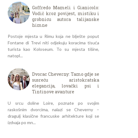
Goffredo Mameli i Gianicolo:
Vodič kroz povijest, mistiku i
grobnicu autora talijanske
himne
Postoje mjesta u Rimu koja ne blješte poput
Fontane di Trevi niti odjekuju koracima tisuća
turista kao Koloseum. To su mjesta tišine,
natopl...
Dvorac Cheverny: Tamo gdje se
susreću aristokratska
elegancija, lovački psi i
Tintinove avanture
U srcu doline Loire, poznate po svojim
raskošnim dvorcima, nalazi se Cheverny –
dragulj klasične francuske arhitekture koji se
izdvaja po mn...