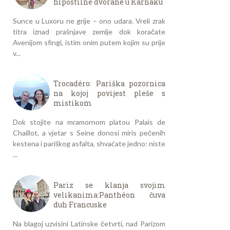
hipostilne dvorane u Karnaku
Sunce u Luxoru ne grije – ono udara. Vreli zrak
titra iznad prašnjave zemlje dok koračate
Avenijom sfingi, istim onim putem kojim su prije
v...
Trocadéro: Pariška pozornica
na kojoj povijest pleše s
mistikom
Dok stojite na mramornom platou Palais de
Chaillot, a vjetar s Seine donosi miris pečenih
kestena i pariškog asfalta, shvaćate jedno: niste
...
Pariz se klanja svojim
velikanima:Panthéon čuva
duh Francuske
Na blagoj uzvisini Latinske četvrti, nad Parizom