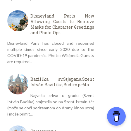
Disneyland Paris Now
Allowing Guests to Remove
Masks for Character Greetings
and Photo-Ops
Disneyland Paris has closed and reopened
multiple times since early 2020 due to the
COVID-19 pandemic. Photo: Wikipedia Guests
are required...
Bazilika sv.Stjepana,Szent
István Bazilika,Budimpešta
Najveća crkva u gradu (Szent
István Bazilika) smjestila se na Szent István tér
(može se doći podzemnom do Arany János utca)
i može primit...