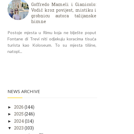
Goffredo Mameli i Gianicolo:
Vodič kroz povijest, mistiku i
grobnicu autora talijanske
himne
Postoje mjesta u Rimu koja ne blješte poput
Fontane di Trevi niti odjekuju koracima tisuća
turista kao Koloseum. To su mjesta tišine,
natopl...
NEWS ARCHIVE
2026
(144)
►
2025
(246)
►
2024
(114)
►
2023
(103)
▼