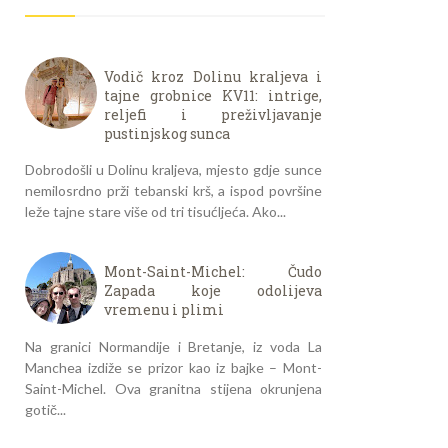
Vodič kroz Dolinu kraljeva i
tajne grobnice KV11: intrige,
reljefi i preživljavanje
pustinjskog sunca
Dobrodošli u Dolinu kraljeva, mjesto gdje sunce
nemilosrdno prži tebanski krš, a ispod površine
leže tajne stare više od tri tisućljeća. Ako...
Mont-Saint-Michel: Čudo
Zapada koje odolijeva
vremenu i plimi
Na granici Normandije i Bretanje, iz voda La
Manchea izdiže se prizor kao iz bajke – Mont-
Saint-Michel. Ova granitna stijena okrunjena
gotič...