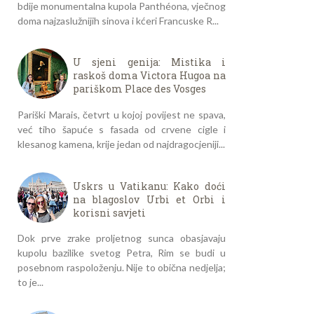
bdije monumentalna kupola Panthéona, vječnog
doma najzaslužnijih sinova i kćeri Francuske R...
U sjeni genija: Mistika i
raskoš doma Victora Hugoa na
pariškom Place des Vosges
Pariški Marais, četvrt u kojoj povijest ne spava,
već tiho šapuće s fasada od crvene cigle i
klesanog kamena, krije jedan od najdragocjeniji...
Uskrs u Vatikanu: Kako doći
na blagoslov Urbi et Orbi i
korisni savjeti
Dok prve zrake proljetnog sunca obasjavaju
kupolu bazilike svetog Petra, Rim se budi u
posebnom raspoloženju. Nije to obična nedjelja;
to je...