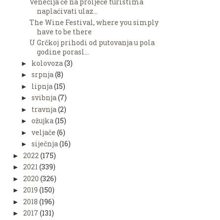
Venecija će na proljeće turistima
naplaćivati ulaz...
The Wine Festival, where you simply
have to be there
U Grčkoj prihodi od putovanja u pola
godine porasl...
kolovoza
(3)
►
srpnja
(8)
►
lipnja
(15)
►
svibnja
(7)
►
travnja
(2)
►
ožujka
(15)
►
veljače
(6)
►
siječnja
(16)
►
2022
(175)
►
2021
(339)
►
2020
(326)
►
2019
(150)
►
2018
(196)
►
2017
(131)
►