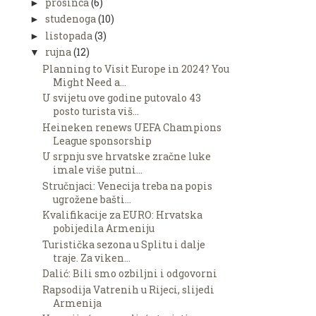
prosinca
(6)
►
studenoga
(10)
►
listopada
(3)
►
rujna
(12)
▼
Planning to Visit Europe in 2024? You
Might Need a...
U svijetu ove godine putovalo 43
posto turista viš...
Heineken renews UEFA Champions
League sponsorship
U srpnju sve hrvatske zračne luke
imale više putni...
Stručnjaci: Venecija treba na popis
ugrožene bašti...
Kvalifikacije za EURO: Hrvatska
pobijedila Armeniju
Turistička sezona u Splitu i dalje
traje. Za viken...
Dalić: Bili smo ozbiljni i odgovorni
Rapsodija Vatrenih u Rijeci, slijedi
Armenija