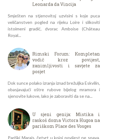
Leonarda da Vincija
Smješten na stjenovitoj uzvisini s koje puca
veličanstven pogled na rijeku Loire i slikoviti
istoimeni gradić, dvorac Amboise (Château
Royal...
Rimski Forum: Kompletan
vodič kroz povijest,
zanimljivosti i savjete za
posjet
Dok sunce polako izranja iznad brežuljka Eskvilin,
obasjavajući oštre rubove bijelog mramora i
sjenovite lukove, lako je zaboraviti da se na...
U sjeni genija: Mistika i
raskoš doma Victora Hugoa na
pariškom Place des Vosges
Pariški Marais, četvrt u kojoj povijest ne spava,