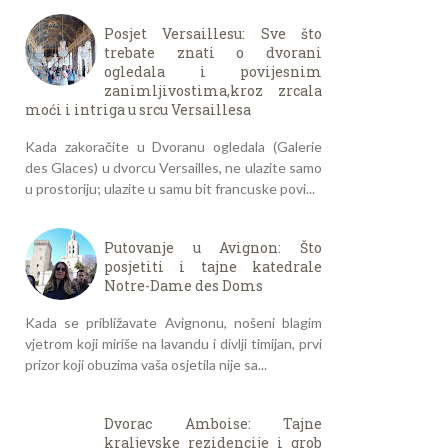
Posjet Versaillesu: Sve što
trebate znati o dvorani
ogledala i povijesnim
zanimljivostima,kroz zrcala
moći i intriga u srcu Versaillesa
Kada zakoračite u Dvoranu ogledala (Galerie
des Glaces) u dvorcu Versailles, ne ulazite samo
u prostoriju; ulazite u samu bit francuske povi...
Putovanje u Avignon: Što
posjetiti i tajne katedrale
Notre-Dame des Doms
Kada se približavate Avignonu, nošeni blagim
vjetrom koji miriše na lavandu i divlji timijan, prvi
prizor koji obuzima vaša osjetila nije sa...
Dvorac Amboise: Tajne
kraljevske rezidencije i grob