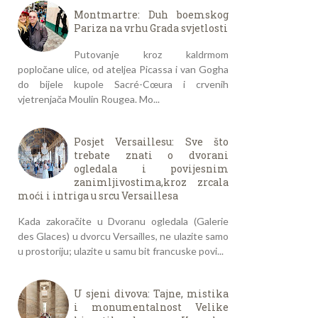
Montmartre: Duh boemskog
Pariza na vrhu Grada svjetlosti
Putovanje kroz kaldrmom
popločane ulice, od ateljea Picassa i van Gogha
do bijele kupole Sacré-Cœura i crvenih
vjetrenjača Moulin Rougea. Mo...
Posjet Versaillesu: Sve što
trebate znati o dvorani
ogledala i povijesnim
zanimljivostima,kroz zrcala
moći i intriga u srcu Versaillesa
Kada zakoračite u Dvoranu ogledala (Galerie
des Glaces) u dvorcu Versailles, ne ulazite samo
u prostoriju; ulazite u samu bit francuske povi...
U sjeni divova: Tajne, mistika
i monumentalnost Velike