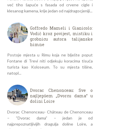
već tiho šapuće s fasada od crvene cigle i
klesanog kamena, krije jedan od najdragocjeniji...
Goffredo Mameli i Gianicolo:
Vodič kroz povijest, mistiku i
grobnicu autora talijanske
himne
Postoje mjesta u Rimu koja ne blješte poput
Fontane di Trevi niti odjekuju koracima tisuća
turista kao Koloseum. To su mjesta tišine,
natopl...
Dvorac Chenonceau: Sve o
najljepšem „Dvorcu dama“ u
dolini Loire
Dvorac Chenonceau- Château de Chenonceau
– “Dvorac dama” – jedan je od
najprepoznatljivijih dragulja doline Loire, a