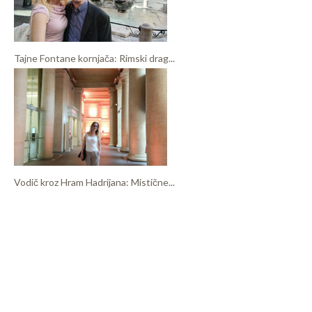
Tajne Fontane kornjača: Rimski drag...
Vodič kroz Hram Hadrijana: Mistične...