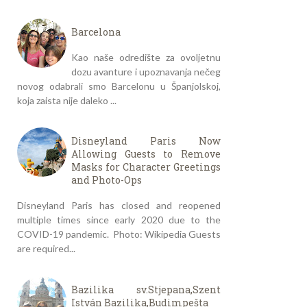
Barcelona
Kao naše odredište za ovoljetnu
dozu avanture i upoznavanja nečeg
novog odabrali smo Barcelonu u Španjolskoj,
koja zaista nije daleko ...
Disneyland Paris Now
Allowing Guests to Remove
Masks for Character Greetings
and Photo-Ops
Disneyland Paris has closed and reopened
multiple times since early 2020 due to the
COVID-19 pandemic. Photo: Wikipedia Guests
are required...
Bazilika sv.Stjepana,Szent
István Bazilika,Budimpešta