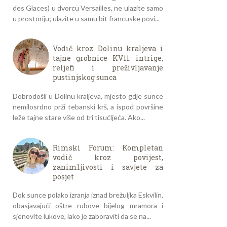
des Glaces) u dvorcu Versailles, ne ulazite samo
u prostoriju; ulazite u samu bit francuske povi...
Vodič kroz Dolinu kraljeva i
tajne grobnice KV11: intrige,
reljefi i preživljavanje
pustinjskog sunca
Dobrodošli u Dolinu kraljeva, mjesto gdje sunce
nemilosrdno prži tebanski krš, a ispod površine
leže tajne stare više od tri tisućljeća. Ako...
Rimski Forum: Kompletan
vodič kroz povijest,
zanimljivosti i savjete za
posjet
Dok sunce polako izranja iznad brežuljka Eskvilin,
obasjavajući oštre rubove bijelog mramora i
sjenovite lukove, lako je zaboraviti da se na...