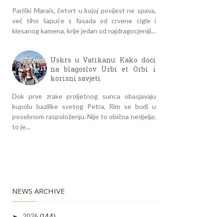
Pariški Marais, četvrt u kojoj povijest ne spava,
već tiho šapuće s fasada od crvene cigle i
klesanog kamena, krije jedan od najdragocjeniji...
Uskrs u Vatikanu: Kako doći
na blagoslov Urbi et Orbi i
korisni savjeti
Dok prve zrake proljetnog sunca obasjavaju
kupolu bazilike svetog Petra, Rim se budi u
posebnom raspoloženju. Nije to obična nedjelja;
to je...
NEWS ARCHIVE
2026
(144)
►