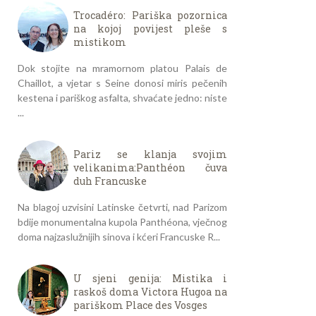
Trocadéro: Pariška pozornica
na kojoj povijest pleše s
mistikom
Dok stojite na mramornom platou Palais de
Chaillot, a vjetar s Seine donosi miris pečenih
kestena i pariškog asfalta, shvaćate jedno: niste
...
Pariz se klanja svojim
velikanima:Panthéon čuva
duh Francuske
Na blagoj uzvisini Latinske četvrti, nad Parizom
bdije monumentalna kupola Panthéona, vječnog
doma najzaslužnijih sinova i kćeri Francuske R...
U sjeni genija: Mistika i
raskoš doma Victora Hugoa na
pariškom Place des Vosges