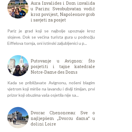
Aura Invalides i Dom invalida
u Parizu: Sveobuhvatan vodič
kroz povijest, Napoleonov grob
i savjeti za posjet
Pariz je grad koji se najbolje upoznaje kroz
slojeve. Dok se većina turista gura u podnožju
Eiffelova tornja, oni istinski zaljubljenici u p...
Putovanje u Avignon: Što
posjetiti i tajne katedrale
Notre-Dame des Doms
Kada se približavate Avignonu, nošeni blagim
vjetrom koji miriše na lavandu i divlji timijan, prvi
prizor koji obuzima vaša osjetila nije sa...
Dvorac Chenonceau: Sve o
najljepšem „Dvorcu dama“ u
dolini Loire