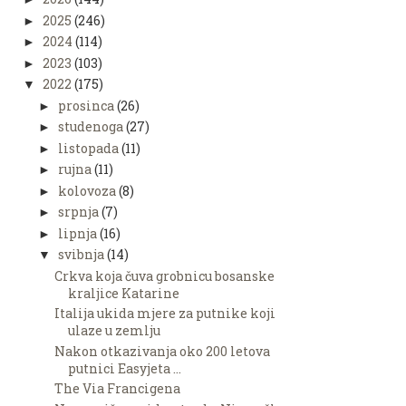
2025
(246)
►
2024
(114)
►
2023
(103)
►
2022
(175)
▼
prosinca
(26)
►
studenoga
(27)
►
listopada
(11)
►
rujna
(11)
►
kolovoza
(8)
►
srpnja
(7)
►
lipnja
(16)
►
svibnja
(14)
▼
Crkva koja čuva grobnicu bosanske
kraljice Katarine
Italija ukida mjere za putnike koji
ulaze u zemlju
Nakon otkazivanja oko 200 letova
putnici Easyjeta ...
The Via Francigena