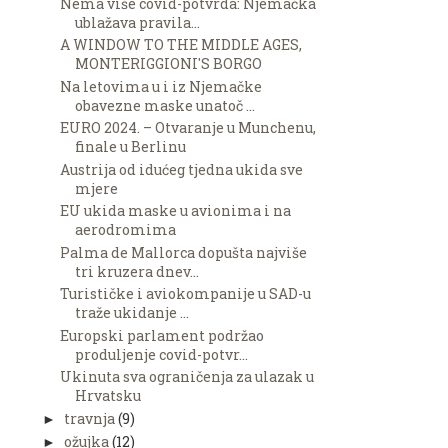
Nema više covid-potvrda: Njemačka
ublažava pravila...
A WINDOW TO THE MIDDLE AGES,
MONTERIGGIONI'S BORGO
Na letovima u i iz Njemačke
obavezne maske unatoč ...
EURO 2024. – Otvaranje u Munchenu,
finale u Berlinu
Austrija od idućeg tjedna ukida sve
mjere
EU ukida maske u avionima i na
aerodromima
Palma de Mallorca dopušta najviše
tri kruzera dnev...
Turističke i aviokompanije u SAD-u
traže ukidanje ...
Europski parlament podržao
produljenje covid-potvr...
Ukinuta sva ograničenja za ulazak u
Hrvatsku
travnja
(9)
►
ožujka
(12)
►