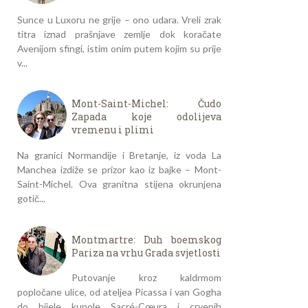
Sunce u Luxoru ne grije – ono udara. Vreli zrak
titra iznad prašnjave zemlje dok koračate
Avenijom sfingi, istim onim putem kojim su prije
v...
Mont-Saint-Michel: Čudo
Zapada koje odolijeva
vremenu i plimi
Na granici Normandije i Bretanje, iz voda La
Manchea izdiže se prizor kao iz bajke – Mont-
Saint-Michel. Ova granitna stijena okrunjena
gotič...
Montmartre: Duh boemskog
Pariza na vrhu Grada svjetlosti
Putovanje kroz kaldrmom
popločane ulice, od ateljea Picassa i van Gogha
do bijele kupole Sacré-Cœura i crvenih