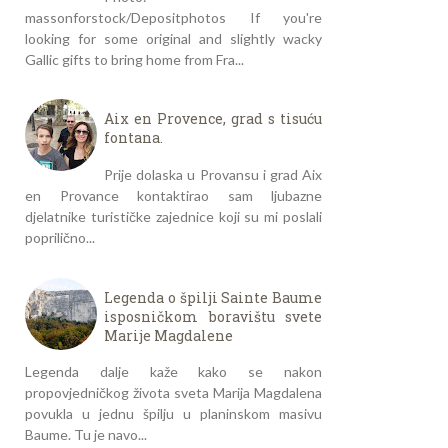
massonforstock/Depositphotos If you're
looking for some original and slightly wacky
Gallic gifts to bring home from Fra...
Aix en Provence, grad s tisuću
fontana.
Prije dolaska u Provansu i grad Aix
en Provance kontaktirao sam ljubazne
djelatnike turističke zajednice koji su mi poslali
poprilično...
Legenda o špilji Sainte Baume
isposničkom boravištu svete
Marije Magdalene
Legenda dalje kaže kako se nakon
propovjedničkog života sveta Marija Magdalena
povukla u jednu špilju u planinskom masivu
Baume. Tu je navo...