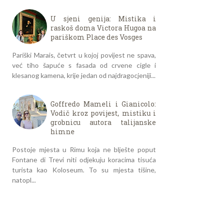
U sjeni genija: Mistika i
raskoš doma Victora Hugoa na
pariškom Place des Vosges
Pariški Marais, četvrt u kojoj povijest ne spava,
već tiho šapuće s fasada od crvene cigle i
klesanog kamena, krije jedan od najdragocjeniji...
Goffredo Mameli i Gianicolo:
Vodič kroz povijest, mistiku i
grobnicu autora talijanske
himne
Postoje mjesta u Rimu koja ne blješte poput
Fontane di Trevi niti odjekuju koracima tisuća
turista kao Koloseum. To su mjesta tišine,
natopl...