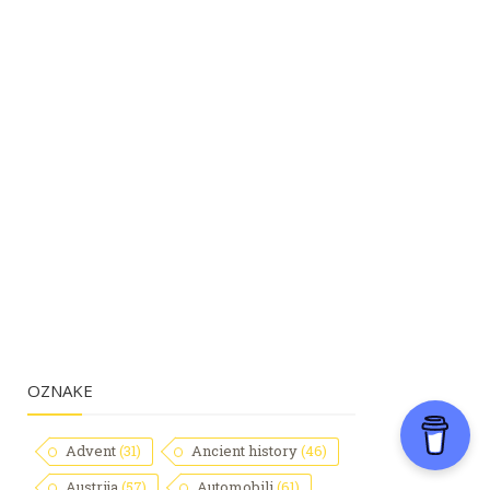
OZNAKE
Advent
(31)
Ancient history
(46)
Austrija
(57)
Automobili
(61)