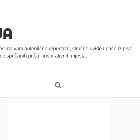
JA
onosimo vam autentične reportaže, stručne uvide i priče iz prve
eispričanih priča i inspirativnih mjesta.