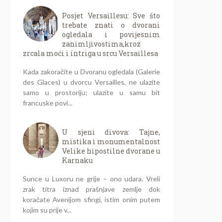
Posjet Versaillesu: Sve što
trebate znati o dvorani
ogledala i povijesnim
zanimljivostima,kroz
zrcala moći i intriga u srcu Versaillesa
Kada zakoračite u Dvoranu ogledala (Galerie
des Glaces) u dvorcu Versailles, ne ulazite
samo u prostoriju; ulazite u samu bit
francuske povi...
U sjeni divova: Tajne,
mistika i monumentalnost
Velike hipostilne dvorane u
Karnaku
Sunce u Luxoru ne grije – ono udara. Vreli
zrak titra iznad prašnjave zemlje dok
koračate Avenijom sfingi, istim onim putem
kojim su prije v...