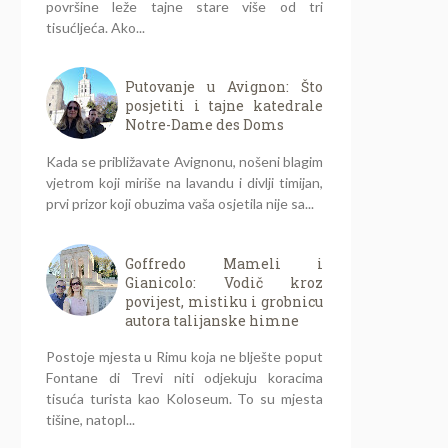
površine leže tajne stare više od tri
tisućljeća. Ako...
Putovanje u Avignon: Što
posjetiti i tajne katedrale
Notre-Dame des Doms
Kada se približavate Avignonu, nošeni blagim
vjetrom koji miriše na lavandu i divlji timijan,
prvi prizor koji obuzima vaša osjetila nije sa...
Goffredo Mameli i
Gianicolo: Vodič kroz
povijest, mistiku i grobnicu
autora talijanske himne
Postoje mjesta u Rimu koja ne blješte poput
Fontane di Trevi niti odjekuju koracima
tisuća turista kao Koloseum. To su mjesta
tišine, natopl...