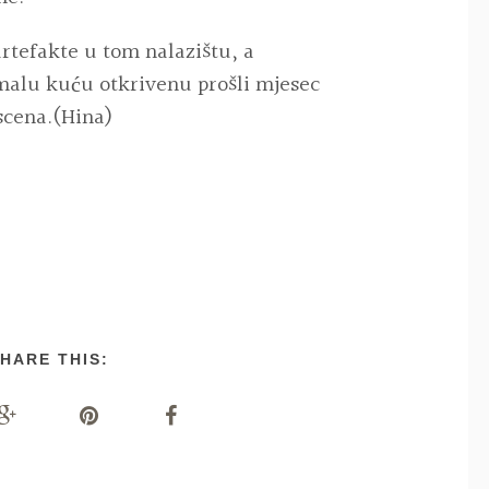
artefakte u tom nalazištu, a
malu kuću otkrivenu prošli mjesec
scena.(Hina)
HARE THIS: