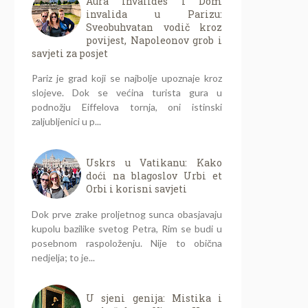
Aura Invalides i Dom
invalida u Parizu:
Sveobuhvatan vodič kroz
povijest, Napoleonov grob i
savjeti za posjet
Pariz je grad koji se najbolje upoznaje kroz
slojeve. Dok se većina turista gura u
podnožju Eiffelova tornja, oni istinski
zaljubljenici u p...
Uskrs u Vatikanu: Kako
doći na blagoslov Urbi et
Orbi i korisni savjeti
Dok prve zrake proljetnog sunca obasjavaju
kupolu bazilike svetog Petra, Rim se budi u
posebnom raspoloženju. Nije to obična
nedjelja; to je...
U sjeni genija: Mistika i