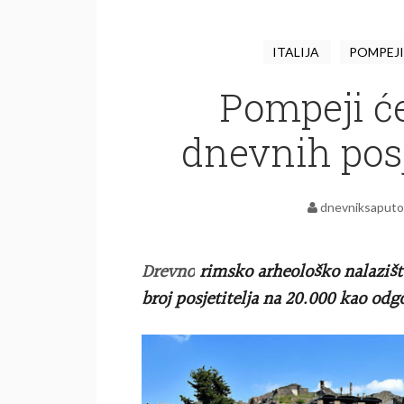
ITALIJA
POMPEJ
Pompeji će
dnevnih posj
dnevniksaputo
Drevno
rimsko arheološko nalazište
broj posjetitelja na 20.000 kao od