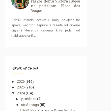
raskoš doma Victora Hugoa
na pariškom Place des
Vosges
Pariški Marais, četvrt u kojoj povijest ne
spava, već tiho šapuće s fasada od crvene
cigle i klesanog kamena, krije jedan od
najdragocjeniji...
NEWS ARCHIVE
2026
(144)
►
2025
(246)
►
2024
(114)
▼
prosinca
(4)
►
studenoga
(15)
▼
UEFA Preliminary Draw for the