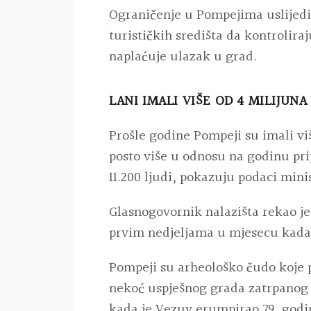
Ograničenje u Pompejima uslijedi
turističkih središta da kontroliraj
naplaćuje ulazak u grad.
LANI IMALI VIŠE OD 4 MILIJUNA
Prošle godine Pompeji su imali više
posto više u odnosu na godinu pri
11.200 ljudi, pokazuju podaci mini
Glasnogovornik nalazišta rekao je
prvim nedjeljama u mjesecu kada 
Pompeji su arheološko čudo koje
nekoć uspješnog grada zatrpano
kada je Vezuv erumpirao 79. godi