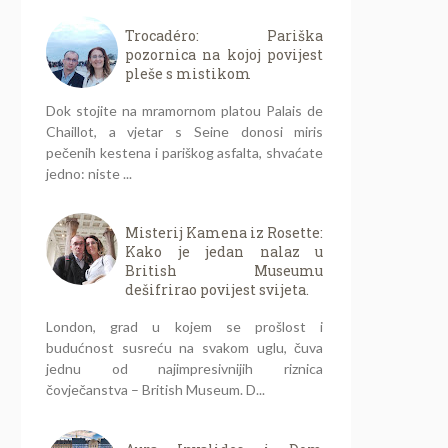
Trocadéro: Pariška
pozornica na kojoj povijest
pleše s mistikom
Dok stojite na mramornom platou Palais de
Chaillot, a vjetar s Seine donosi miris
pečenih kestena i pariškog asfalta, shvaćate
jedno: niste ...
Misterij Kamena iz Rosette:
Kako je jedan nalaz u
British Museumu
dešifrirao povijest svijeta.
London, grad u kojem se prošlost i
budućnost susreću na svakom uglu, čuva
jednu od najimpresivnijih riznica
čovječanstva – British Museum. D...